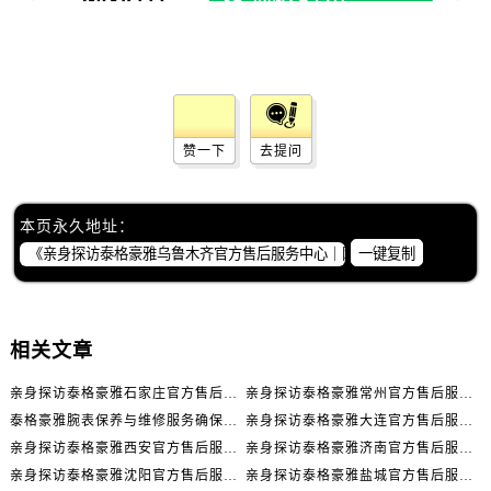
湖南省娄底市娄星区长青街泰格豪雅售后服务中心（需提前预约）
湖南省邵阳市双清区东风路泰格豪雅售后服务中心（需提前预约）
湖南省湘潭市雨湖区莲城大道泰格豪雅售后服务中心（需提前预约）
湖南省益阳市赫山区桃花仑路泰格豪雅售后服务中心（需提前预约）
湖南省永州市冷水滩区永州大道与中兴路交叉口泰格豪雅售后服务中心（需提前预约）
赞一下
去提问
湖南省岳阳市岳阳楼区东茅岭路泰格豪雅售后服务中心（需提前预约）
湖南省张家界市永定区解放路泰格豪雅售后服务中心（需提前预约）
湖南省长沙市芙蓉区建湘路393号世茂环球金融中心写字楼10层1013室泰格豪雅售后服务中心（需提前预约）
本页永久地址：
湖南省株洲市芦淞区建设南路泰格豪雅售后服务中心（需提前预约）
一键复制
甘肃省白银市白银区北京路泰格豪雅售后服务中心（需提前预约）
甘肃省定西市安定区解放路泰格豪雅售后服务中心（需提前预约）
甘肃省敦煌市沙州镇阳关中路泰格豪雅售后服务中心（需提前预约）
相关文章
甘肃省合作市人民街泰格豪雅售后服务中心（需提前预约）
亲身探访泰格豪雅石家庄官方售后服务中心｜全新官方服务电话与地址（2026年7月最新）
亲身探访泰格豪雅常州官方售后服务中心｜热线电话与网点地址（2026年7月最新）
甘肃省嘉峪关市雄关区新华中路泰格豪雅售后服务中心（需提前预约）
泰格豪雅腕表保养与维修服务确保精准运行权威公示（2026年7月最新）
亲身探访泰格豪雅大连官方售后服务中心｜全新地址及服务热线（2026年7月最新）
甘肃省金昌市金川区北京路泰格豪雅售后服务中心（需提前预约）
亲身探访泰格豪雅西安官方售后服务中心｜全新地址和售后电话（2026年7月最新）
亲身探访泰格豪雅济南官方售后服务中心｜网点地址及官方服务电话（2026年7月最新）
甘肃省酒泉市肃州区西大街泰格豪雅售后服务中心（需提前预约）
亲身探访泰格豪雅沈阳官方售后服务中心｜网点地址及官方服务电话（2026年7月最新）
亲身探访泰格豪雅盐城官方售后服务中心｜网点地址与官方电话（2026年7月最新）