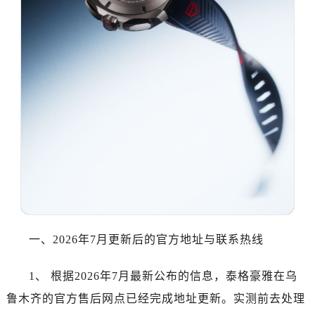
泉州市丰泽区宝洲路729号浦西万达中心写字楼A座7楼709室（需提前预约）
青岛市南区山东路6号华润大厦B座22层04室（需提前预约）
烟台市芝罘区胜利路139号万达金融中心A座907室（需提前预约）
长春市朝阳区西安大路727号中银大厦A座(旺进大厦)18层09室（需提前预约）
贵阳市南明区都司高架桥路33号亨特国际金融中心14楼14D（需提前预约）
昆明市盘龙区北京路928号同德昆明广场写字楼10层06室（需提前预约）
石家庄市长安区中山东路39号勒泰中心写字楼B座13层07室（需提前预约）
西安市碑林区南关正街88号华侨城长安国际中心E座6楼10室（需提前预约）
海口市龙华区金贸东路5号海口华润大厦B座17层1707室（需提前预约）
唐山市路南区新华东道100号万达广场写字楼A座10层1002室（需提前预约）
台州市椒江区东海大道1800号腾达中心东1幢20楼2002室（需提前预约）
内蒙古自治区呼和浩特市玉泉区大学西街70号华润万象城写字楼（鄂尔多斯大厦）23层2326室（需提前预约）
一、2026年7月更新后的官方地址与联系热线
甘肃省兰州市七里河区西津西路16号兰州中心写字楼21层2102室（需提前预约）
重庆市解放碑渝中区民权路28号英利国际金融中心写字楼20层01室（需提前预约）
1、 根据2026年7月最新公布的信息，泰格豪雅在乌
黑龙江省大庆市萨尔图区会战大街泰格豪雅售后服务中心（需提前预约）
鲁木齐的官方售后网点已经完成地址更新。实测前去处理
黑龙江省鹤岗市向阳区红军路泰格豪雅售后服务中心（需提前预约）