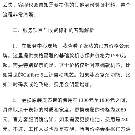
吉林省通化市东昌区环通乡江南大街泰格豪雅售后服务中心（需提前预约）
丢失，客服也会告知需要提供的其他身份验证材料，整个
吉林省延边市延吉市解放路泰格豪雅售后服务中心（需提前预约）
流程非常清晰。
辽宁省鞍山市铁东区站前街泰格豪雅售后服务中心（需提前预约）
辽宁省本溪市平山区胜利路泰格豪雅售后服务中心（需提前预约）
二、服务项目与收费标准的客观解析
辽宁省朝阳市双塔区新华路泰格豪雅售后服务中心（需提前预约）
辽宁省丹东市振兴区七经街泰格豪雅售后服务中心（需提前预约）
1、 在服务中心现场，我查看了张贴的官方价格公示
辽宁省抚顺市新抚区东一路泰格豪雅售后服务中心（需提前预约）
牌。这里提供泰格豪雅的基础款机芯保养价格为1580元
辽宁省阜新市海州区解放大街泰格豪雅售后服务中心（需提前预约）
起。需要特别提示的是，这个价格仅针对基础款机芯，比
辽宁省葫芦岛市连山区中央路泰格豪雅售后服务中心（需提前预约）
如常见的Calibre 5三针自动机芯。如果涉及复杂功能，比
辽宁省锦州市古塔区中央大街泰格豪雅售后服务中心（需提前预约）
如计时码表或陀飞轮，费用会明显增加。
辽宁省辽阳市白塔区新运大街泰格豪雅售后服务中心（需提前预约）
辽宁省盘锦市兴隆台区石油大街泰格豪雅售后服务中心（需提前预约）
2、 更换原装皮表带的费用在1300元至1800元之间，
辽宁省铁岭市银州区南马路泰格豪雅售后服务中心（需提前预约）
具体取决于表带的材质和宽度。更换表蒙的价格为2080
辽宁省营口市站前区市府路与渤海大街交叉口泰格豪雅售后服务中心（需提前预约）
元，官方客服明确告知，如果需要更换电池，费用是280
辽宁省沈阳市沈河区中街路137号亨得利名表维修授权店1楼泰格豪雅售后服务中心（需提前预约）
元。不过，工作人员也反复提醒，所有价格会根据官方活
辽宁省沈阳市沈河区中街路83号亨得利名表维修授权店1楼泰格豪雅售后服务中心（需提前预约）