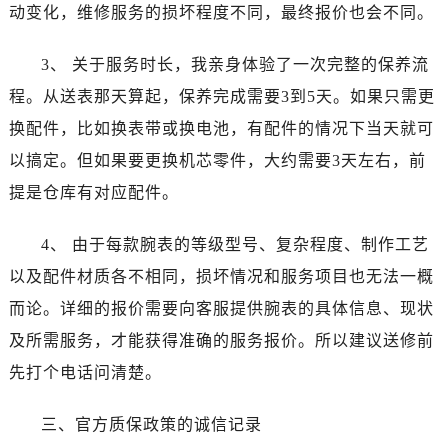
北京市朝阳区建国门外大街甲6号华熙国际中心D座11层1102室泰格豪雅售后服务中心（需提前预约）
动变化，维修服务的损坏程度不同，最终报价也会不同。
北京市东城区东长安街1号王府井东方广场W3座6层602室泰格豪雅售后服务中心（需提前预约）
3、 关于服务时长，我亲身体验了一次完整的保养流
河北省保定市竞秀区朝阳北大街北国先天下泰格豪雅售后服务中心（需提前预约）
内蒙古自治区阿拉善盟市左旗土尔扈特大街泰格豪雅售后服务中心（需提前预约）
程。从送表那天算起，保养完成需要3到5天。如果只需更
内蒙古自治区巴彦淖尔市临河区新华街泰格豪雅售后服务中心（需提前预约）
换配件，比如换表带或换电池，有配件的情况下当天就可
内蒙古自治区包头市青山区幸福路甲3号王府井百货名表维修泰格豪雅售后服务中心（需提前预约）
以搞定。但如果要更换机芯零件，大约需要3天左右，前
内蒙古自治区赤峰市红山区哈达街泰格豪雅售后服务中心（需提前预约）
提是仓库有对应配件。
内蒙古自治区鄂尔多斯市东胜区伊金霍洛街泰格豪雅售后服务中心（需提前预约）
内蒙古自治区呼伦贝尔市海拉尔区中央街泰格豪雅售后服务中心（需提前预约）
4、 由于每款腕表的等级型号、复杂程度、制作工艺
内蒙古自治区通辽市科尔沁区明仁大街泰格豪雅售后服务中心（需提前预约）
以及配件材质各不相同，损坏情况和服务项目也无法一概
内蒙古自治区乌海市海勃湾区人民南路泰格豪雅售后服务中心（需提前预约）
而论。详细的报价需要向客服提供腕表的具体信息、现状
内蒙古自治区乌兰察布市集宁区恩和大街泰格豪雅售后服务中心（需提前预约）
及所需服务，才能获得准确的服务报价。所以建议送修前
内蒙古自治区锡林郭勒盟市锡林浩特市光明街与额尔敦路交叉口泰格豪雅售后服务中心（需提前预约）
先打个电话问清楚。
内蒙古自治区兴安盟市乌兰浩特市兴安大街泰格豪雅售后服务中心（需提前预约）
山西省大同市平城区迎宾街泰格豪雅售后服务中心（需提前预约）
三、官方质保政策的诚信记录
山西省晋城市城区黄华街泰格豪雅售后服务中心（需提前预约）