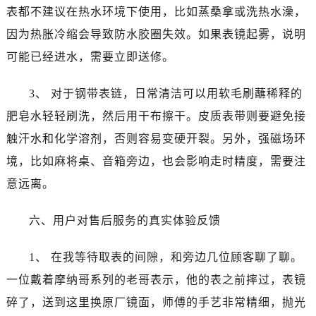
江西省上饶市信州区滨江西路泰格豪雅售后服务中心（需提前预约）
表都不建议在热水环境下使用，比如蒸桑拿或洗热水澡，
江西省新余市渝水区北湖西路泰格豪雅售后服务中心（需提前预约）
因为热胀冷缩会导致防水胶圈失效。如果表镜起雾，说明
江西省宜春市袁州区中山中路泰格豪雅售后服务中心（需提前预约）
可能已经进水，需要立即送修。
江西省鹰潭市月湖区胜利东路泰格豪雅售后服务中心（需提前预约）
山东省德州市德城区东风中路泰格豪雅售后服务中心（需提前预约）
3、 对于钢带表链，日常清洁可以用软毛刷蘸稀释的
山东省东营市东营区济南路泰格豪雅售后服务中心（需提前预约）
肥皂水轻轻刷洗，然后用干布擦干。皮质表带则要避免接
山东省济南市历下区经十路11111号华润中心写字楼（万象城）15层1508室泰格豪雅售后服务中心（需提前预约）
触汗水和化学溶剂，否则容易变硬开裂。另外，强磁场环
山东省济宁市任城区太白楼路泰格豪雅售后服务中心（需提前预约）
境，比如麻将桌、音箱旁边，也会影响走时精度，需要注
山东省莱芜市文化南路8号银座商城名表维修一楼名表维修泰格豪雅售后服务中心（需提前预约）
意远离。
山东省临沂市兰山区解放路泰格豪雅售后服务中心（需提前预约）
山东省日照市东港区烟台路泰格豪雅售后服务中心（需提前预约）
六、用户对售后服务的真实体验反馈
山东省泰安市泰山区财源街道泰山大街泰格豪雅售后服务中心（需提前预约）
山东省威海市环翠区新威海路89号振华商厦一楼名表维修泰格豪雅售后服务中心（需提前预约）
1、 在我等待取表的间隙，和旁边几位顾客聊了聊。
山东省潍坊市奎文区东风东街泰格豪雅售后服务中心（需提前预约）
一位戴着摩纳哥系列的老哥表示，他的表之前摔过，表镜
山东省枣庄市滕州市北辛路与善国路交叉口泰格豪雅售后服务中心（需提前预约）
碎了，送到这里换原厂镜面，师傅的手艺非常精细，抛光
山东省淄博市张店区金晶大道泰格豪雅售后服务中心（需提前预约）