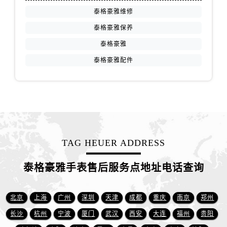
新疆维吾尔自治区阿勒泰市解放路泰格豪雅售后服务中心（需提前预约）
泰格豪雅维修
新疆维吾尔自治区阿图什市光明路泰格豪雅售后服务中心（需提前预约）
泰格豪雅保养
新疆维吾尔自治区白杨市军垦路泰格豪雅售后服务中心（需提前预约）
泰格豪雅
新疆维吾尔自治区北屯市团结路泰格豪雅售后服务中心（需提前预约）
新疆维吾尔自治区博乐市博乐市北京路泰格豪雅售后服务中心（需提前预约）
泰格豪雅配件
新疆维吾尔自治区昌吉市延安北路泰格豪雅售后服务中心（需提前预约）
新疆维吾尔自治区阜康市博峰路泰格豪雅售后服务中心（需提前预约）
新疆维吾尔自治区哈密市伊州区建国北路泰格豪雅售后服务中心（需提前预约）
新疆维吾尔自治区和田市和田市北京西路泰格豪雅售后服务中心（需提前预约）
新疆维吾尔自治区胡杨河市胡杨河市胡杨路泰格豪雅售后服务中心（需提前预约）
TAG HEUER ADDRESS
新疆维吾尔自治区霍尔果斯市亚欧北路泰格豪雅售后服务中心（需提前预约）
新疆维吾尔自治区喀什市解放北路泰格豪雅售后服务中心（需提前预约）
泰格豪雅手表售后服务点地址电话查询
新疆维吾尔自治区可克达拉市幸福路泰格豪雅售后服务中心（需提前预约）
新疆维吾尔自治区克拉玛依市克拉玛依区友谊路泰格豪雅售后服务中心（需提前预约）
北京
上海
广州
深圳
天津
成都
重庆
南京
郑州
新疆维吾尔自治区库车市库车市文化东路泰格豪雅售后服务中心（需提前预约）
长沙
杭州
宁波
厦门
武汉
西安
大连
福州
贵阳
新疆维吾尔自治区库尔勒市库尔勒市人民东路泰格豪雅售后服务中心（需提前预约）