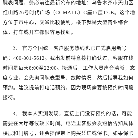
腕表问题，务必前往最新公布的地址：乌鲁木齐市天山区
黑龙江省黑河市爱辉区中央街泰格豪雅售后服务中心（需提前预约）
黑龙江省鸡西市鸡冠区红军路泰格豪雅售后服务中心（需提前预约）
红山路26号时代广场（CCMALL）C座17层17-B。这个地
黑龙江省佳木斯市向阳区长安路泰格豪雅售后服务中心（需提前预约）
方位于市中心，交通比较便利，楼下就是大型商业综合
黑龙江省牡丹江市东安区太平路泰格豪雅售后服务中心（需提前预约）
体，打车或开车都很容易找到。
黑龙江省七台河市桃山区大同街泰格豪雅售后服务中心（需提前预约）
黑龙江省齐齐哈尔市龙沙区龙华路泰格豪雅售后服务中心（需提前预约）
2、 官方全国统一客户服务热线也已正式启用新号
黑龙江省双鸭山市尖山区新兴大街泰格豪雅售后服务中心（需提前预约）
码：400-801-5612。我出发前特意拨打确认过，客服在线
黑龙江省绥化市北林区新华街与康庄路交叉口泰格豪雅售后服务中心（需提前预约）
时间是每天8:00至22:00。接通后，工作人员声音清晰，态
黑龙江省伊春市伊美区通河路泰格豪雅售后服务中心（需提前预约）
度专业，会先询问腕表型号、故障情况，然后指导我如何
吉林省白城市洮北区明仁南街泰格豪雅售后服务中心（需提前预约）
预约。建议提前打电话预约，因为现场需要按预约时间段
吉林省白山市浑江区浑江大街泰格豪雅售后服务中心（需提前预约）
接待。
吉林省吉林市船营区河南街泰格豪雅售后服务中心（需提前预约）
吉林省辽源市龙山区人民大街泰格豪雅售后服务中心（需提前预约）
3、 我本人实测发现，直接上门没有预约的话，可能
吉林省梅河口市新华街道梅河大街泰格豪雅售后服务中心（需提前预约）
需要在大厅等候较长时间。电话里客服会发短信告知具体
吉林省四平市铁东区紫气大路与南九经街交汇处泰格豪雅售后服务中心（需提前预约）
吉林省松原市宁江区五环大街泰格豪雅售后服务中心（需提前预约）
楼层和门牌号，还会提醒带上购买凭证或保卡。如果保卡