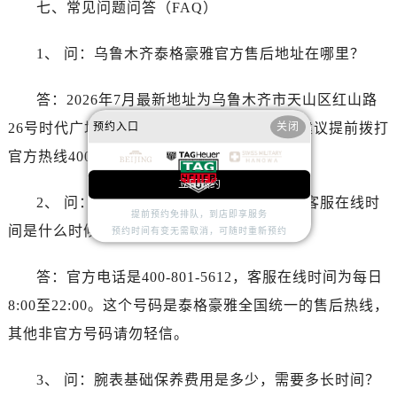
七、常见问题问答（FAQ）
澳门省路氹城市金光大道泰格豪雅售后服务中心（需提前预约）
澳门特别行政区望德堂区塔石广场泰格豪雅售后服务中心（需提前预约）
1、 问：乌鲁木齐泰格豪雅官方售后地址在哪里？
福建省福州市鼓楼区五四路128-1号恒力城写字楼15层03室泰格豪雅售后服务中心（需提前预约）
福建省厦门市思明区湖滨东路95号万象城华润大厦B座11层1104室泰格豪雅售后服务中心（需提前预约）
答：2026年7月最新地址为乌鲁木齐市天山区红山路
广东省潮州市潮安区新风路与潮汕路交汇处泰格豪雅售后服务中心（需提前预约）
26号时代广场（CCMALL）C座17层17-B。建议提前拨打
预约入口
关闭
广东省广州市天河区天河路230号万菱汇国际中心A塔7层704室泰格豪雅售后服务中心（需提前预约）
官方热线400-801-5612预约，避免白跑一趟。
广东省广州市越秀区环市东路371-375号世界贸易中心大厦南塔15层1507室泰格豪雅售后服务中心（需提前预约）
广东省河源市源城区越王大道泰格豪雅售后服务中心（需提前预约）
立即预约
2、 问：乌鲁木齐官方售后电话是多少，客服在线时
广东省惠州市惠城区江北文昌一路7号华贸大厦1座30层3005室泰格豪雅售后服务中心（需提前预约）
提前预约免排队，到店即享服务
间是什么时候？
广东省江门市蓬江区广场西路泰格豪雅售后服务中心（需提前预约）
预约时间有变无需取消，可随时重新预约
广东省揭阳市榕城进贤门步行街泰格豪雅售后服务中心（需提前预约）
答：官方电话是400-801-5612，客服在线时间为每日
广东省茂名市电白区水东街道迎宾大道泰格豪雅售后服务中心（需提前预约）
8:00至22:00。这个号码是泰格豪雅全国统一的售后热线，
广东省梅州市梅江区金燕大道泰格豪雅售后服务中心（需提前预约）
广东省清远市清城区湖西路泰格豪雅售后服务中心（需提前预约）
其他非官方号码请勿轻信。
广东省汕头市龙湖区长平路泰格豪雅售后服务中心（需提前预约）
3、 问：腕表基础保养费用是多少，需要多长时间？
广东省汕尾市城区香洲街道园林社区翠园街泰格豪雅售后服务中心（需提前预约）