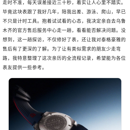
走时不准，每天误差接近三十秒，着实让人心里不踏实。
郑州市二七区铭功路10号华润大厦写字楼29层2905室（需提前预约）
太原市迎泽区解放路15号亨得利名表服务中心（品牌授权店）3层整层（需提前预约）
毕竟这块表跟了我好几年，陪我出差、游泳、爬山，早已
沈阳市沈河区中街路137号亨得利名表服务中心（品牌授权店）1层整层（需提前预约）
不只是计时工具。抱着试试看的心态，我决定亲自去乌鲁
沈阳市沈河区中街路83号亨得利名表服务中心（品牌授权店）1层整层（需提前预约）
木齐的官方售后服务中心走一趟，看看能否解决问题。没
乌鲁木齐市天山区红山路26号时代广场（CCMALL）C座17层17-B（需提前预约）
想到，这一趟探访，不仅修好了表，还让我对泰格豪雅的
温州市鹿城区锦绣路1067号置信广场10层1015室（需提前预约）
售后有了更深的了解。为了让有类似需求的朋友少走弯
哈尔滨市道里区友谊西路600号富力中心T2座写字楼29层03室（需提前预约）
路，我特意整理了这次亲历的全流程记录，希望能为各位
大连市中山区人民路15号国际金融大厦7层G室（需提前预约）
表友提供一些参考。
佛山市禅城区季华五路57号万科金融中心C座12层1205室（需提前预约）
东莞市东城街道鸿福东路1号民盈国贸中心T1写字楼9层907室（需提前预约）
无锡市梁溪区人民中路139号恒隆广场写字楼1座11层1104室（需提前预约）
南通市崇川区工农路57号圆融广场写字楼16层1603室（需提前预约）
苏州市苏州工业园区星港街199号苏州中心办公楼C座22层08室（需提前预约）
武汉市江汉区解放大道686号世界贸易大厦38层09室（需提前预约）
南宁市青秀区金湖路59号地王大厦12楼1224室（需提前预约）
合肥市蜀山区潜山路111号万象城华润大厦B座12楼03室（需提前预约）