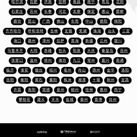
哈尔滨
合肥
济南
昆明
南昌
南宁
青岛
沈阳
新疆维吾尔自治区奎屯市团结西街泰格豪雅售后服务中心（需提前预约）
新疆维吾尔自治区昆玉市昆泉街泰格豪雅售后服务中心（需提前预约）
石家庄
苏州
长春
河北
太原
保定
唐山
邯郸
新疆维吾尔自治区沙湾市三道河子镇世纪大道南路泰格豪雅售后服务中心（需提前预约）
廊坊
昆山
广西
佛山
东莞
中山
德阳
绵阳
新疆维吾尔自治区石河子市北二路泰格豪雅售后服务中心（需提前预约）
齐齐哈尔
呼和浩特
吉林
无锡
芜湖
珠海
汕头
三亚
新疆维吾尔自治区双河市光明路泰格豪雅售后服务中心（需提前预约）
海口
赣州
漳州
拉萨
青海
新疆
兰州
银川
新疆维吾尔自治区塔城市塔城地区闻琴路泰格豪雅售后服务中心（需提前预约）
乌鲁木齐
大同
赤峰
包头
阳泉
大庆
秦皇岛
沧州
新疆维吾尔自治区铁门关市兴疆路泰格豪雅售后服务中心（需提前预约）
张家口
温州
徐州
潍坊
九江
常州
嘉兴
南通
新疆维吾尔自治区图木舒克市图木舒克市中兴街泰格豪雅售后服务中心（需提前预约）
临沂
淮安
烟台
绍兴
亳州
舟山
扬州
金华
洛阳
新疆维吾尔自治区吐鲁番市高昌区文化中路文化中路泰格豪雅售后服务中心（需提前预约）
新疆维吾尔自治区乌苏市乌鲁木齐北路泰格豪雅售后服务中心（需提前预约）
岳阳
衡阳
黄石
襄阳
株洲
湘潭
十堰
荆州
宜昌
新疆维吾尔自治区五家渠市长征西街泰格豪雅售后服务中心（需提前预约）
许昌
南阳
常德
泉州
柳州
桂林
惠州
西宁
新疆维吾尔自治区新星市东风路泰格豪雅售后服务中心（需提前预约）
攀枝花
遵义
天水
盐城
泰州
香港
台州
新疆维吾尔自治区伊宁市解放西路泰格豪雅售后服务中心（需提前预约）
贵州省安顺市西秀区中华南路泰格豪雅售后服务中心（需提前预约）
贵州省毕节市七星关区松山路泰格豪雅售后服务中心（需提前预约）
贵州省六盘水市钟山区钟山大道泰格豪雅售后服务中心（需提前预约）