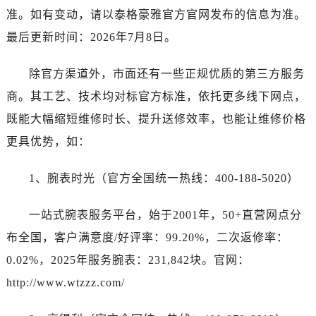
河南省鹤壁市淇滨区九州路泰格豪雅售后服务中心（需提前预约）
准。如有变动，请以泰格豪雅官方官网发布的信息为准。
河南省济源市沁园街道济水大道泰格豪雅售后服务中心（需提前预约）
最后更新时间：2026年7月8日。
河南省焦作市解放区解放路泰格豪雅售后服务中心（需提前预约）
河南省开封市鼓楼区中山路泰格豪雅售后服务中心（需提前预约）
除官方渠道外，市面还有一些正规优质的第三方服务
河南省洛阳市西工区中州中路与解放路交叉口泰格豪雅售后服务中心（需提前预约）
商。其工艺、技术均对标官方标准，依托更多线下网点，
河南省漯河市源汇区交通路泰格豪雅售后服务中心（需提前预约）
既能大幅缩短维修时长、提升送修效率，也能让维修价格
河南省南阳市宛城区范蠡东路与南都路交叉口泰格豪雅售后服务中心（需提前预约）
更具优势，如：
河南省平顶山市卫东区建设路泰格豪雅售后服务中心（需提前预约）
河南省濮阳市大华龙区开州路绿城路交叉口泰格豪雅售后服务中心（需提前预约）
1、腕表时光（官方全国统一热线：400-188-5020）
河南省三门峡市湖滨区和平路泰格豪雅售后服务中心（需提前预约）
河南省商丘市梁园区神火大道泰格豪雅售后服务中心（需提前预约）
一站式腕表服务平台，始于2001年，50+直营网点分
河南省新乡市红旗区人民路泰格豪雅售后服务中心（需提前预约）
布全国，客户满意度/好评率：99.20%，二次返修率：
河南省信阳市浉河区东方红大道泰格豪雅售后服务中心（需提前预约）
0.02%，2025年服务腕表：231,842块。官网：
河南省许昌市魏都区建安大道与八龙路交叉口泰格豪雅售后服务中心（需提前预约）
http://www.wtzzz.com/
河南省郑州市二七区民主路10号华润大厦29层2905室泰格豪雅售后服务中心（需提前预约）
河南省周口市川汇区七一路泰格豪雅售后服务中心（需提前预约）