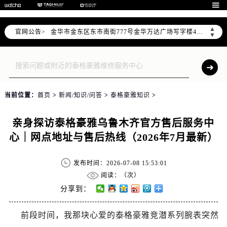
宁波市江北区大闸南路500号来福士广场办公楼20层2009室（需提前预约）

杭州市上城区钱江路1366号华润大厦写字楼A座5层503-5室（需提前预约）
▲
官网公告>
金华市金东区东市南街777号金华万达广场写字楼4号楼22层2209室（需提前预约）
▼
绍兴市越城区胜利东路379号世茂天际中心写字楼8层805室（需提前预约）
嘉兴市南湖区广益路705号嘉兴世界贸易中心写字楼A座13层1304室（需提前预约）
南昌市红谷滩新区红谷中大道998号绿地双子塔（中央广场）A1座办公楼14层07室（需提前预约）
济南市历下区经十路11111号华润中心写字楼（万象城）15层1508室（需提前预约）
当前位置：
首页
>
新闻/知识/问答
>
泰格豪雅知识
>
广州市天河区天河路230号万菱汇国际中心写字楼A塔7层704室（需提前预约）
广州市越秀区环市东路371-375号世界贸易中心大厦南塔写字楼15层07室（需提前预约）
亲身探访泰格豪雅乌鲁木齐官方售后服务中
深圳市罗湖区深南东路5001号华润大厦写字楼17层1701室（需提前预约）
心｜网点地址与售后热线（2026年7月最新）
惠州市惠城区江北文昌一路7号华贸大厦写字楼1座30层05室（需提前预约）
厦门市思明区湖滨东路95号华润大厦写字楼B座11层1104室（需提前预约）
发布时间：2026-07-08 15:53:01
福州市鼓楼区五四路128-1号恒力城写字楼15层03室（需提前预约）
阅读：（
次）
成都市锦江区人民东路6号SAC东原中心写字楼24层2406B室（需提前预约）
分享到：
重庆市江北区观音桥步行街2号融恒时代广场写字楼9层902室（需提前预约）
前段时间，我那块心爱的泰格豪雅竞潜系列腕表突然
长沙市芙蓉区定王台街道建湘路393号世茂环球金融中心写字楼（芙蓉广场）10层13室（需提前预约）