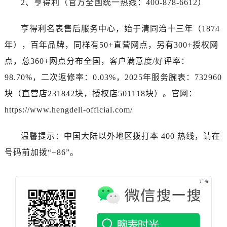
2、亨得利（官方全国统一热线：400-878-6612）
河南省驻马店市驿城区乐山大道与置地大道交叉口泰格豪雅售后服务中心（需提前预约）
湖北省鄂州市鄂城区文星大道泰格豪雅售后服务中心（需提前预约）
亨得利名表售后服务中心，始于清同治十三年（1874
湖北省黄冈市黄州区赤壁大道泰格豪雅售后服务中心（需提前预约）
年），百年品牌，同样有50+直营网点，另有300+授权网
湖北省黄石市黄石港区武汉路泰格豪雅售后服务中心（需提前预约）
点，总360+网点分布全国，客户满意度/好评率：
湖北省荆门市东宝中天街步行街泰格豪雅售后服务中心（需提前预约）
湖北省荆州市荆州区荆中路泰格豪雅售后服务中心（需提前预约）
98.70%，二次返修率：0.03%，2025年服务腕表：732960
湖北省十堰市茅箭区人民北路泰格豪雅售后服务中心（需提前预约）
块（直营店231842块，授权店501118块）。官网：
湖北省随州市曾都区青年路泰格豪雅售后服务中心（需提前预约）
https://www.hengdeli-official.com/
湖北省咸宁市咸安区长安大道泰格豪雅售后服务中心（需提前预约）
湖北省襄阳市樊城区长虹路与人民路交叉口泰格豪雅售后服务中心（需提前预约）
温馨提示：中国大陆以外地区拨打本 400 热线，请在
湖北省孝感市孝南区复兴大道泰格豪雅售后服务中心（需提前预约）
号码前加拨“+86”。
湖北省宜昌市西陵区夷陵大道与港窑路泰格豪雅售后服务中心（需提前预约）
湖南省常德市武陵区人民路泰格豪雅售后服务中心（需提前预约）
湖南省郴州市北湖区国庆北路泰格豪雅售后服务中心（需提前预约）
湖南省衡阳市雁峰区解放路泰格豪雅售后服务中心（需提前预约）
湖南省怀化市鹤城区迎丰中路泰格豪雅售后服务中心（需提前预约）