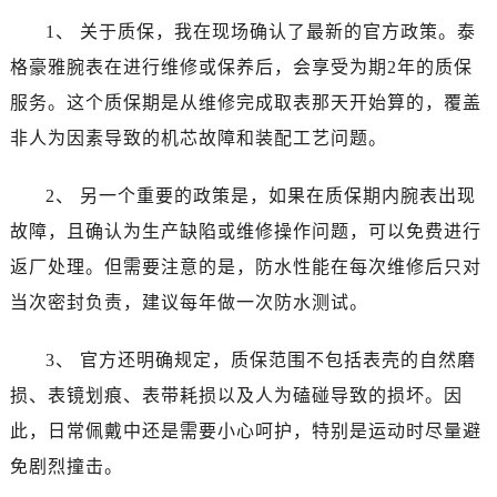
山西省晋中市榆次区顺城街泰格豪雅售后服务中心（需提前预约）
1、 关于质保，我在现场确认了最新的官方政策。泰
山西省临汾市尧都区解放路泰格豪雅售后服务中心（需提前预约）
格豪雅腕表在进行维修或保养后，会享受为期2年的质保
山西省吕梁市离石区永宁中路与建设街交叉口泰格豪雅售后服务中心（需提前预约）
服务。这个质保期是从维修完成取表那天开始算的，覆盖
山西省朔州市朔城区怡西路与鄯阳西街交汇处泰格豪雅售后服务中心（需提前预约）
山西省忻州市忻府区和平东街与七一南路交叉口泰格豪雅售后服务中心（需提前预约）
非人为因素导致的机芯故障和装配工艺问题。
山西省阳泉市郊区平阳东街与新城大道交叉口泰格豪雅售后服务中心（需提前预约）
2、 另一个重要的政策是，如果在质保期内腕表出现
山西省运城市盐湖区河东街泰格豪雅售后服务中心（需提前预约）
山西省长治市潞州区英雄中路泰格豪雅售后服务中心（需提前预约）
故障，且确认为生产缺陷或维修操作问题，可以免费进行
山西省太原市迎泽区迎泽街道解放路15号亨得利名表维修授权店3楼泰格豪雅售后服务中心（需提前预约）
返厂处理。但需要注意的是，防水性能在每次维修后只对
天津市和平区赤峰道136号天津国际金融中心26层2603室泰格豪雅售后服务中心（需提前预约）
当次密封负责，建议每年做一次防水测试。
安徽省安庆市迎江区人民路泰格豪雅售后服务中心（需提前预约）
安徽省蚌埠市蚌山区淮河路泰格豪雅售后服务中心（需提前预约）
3、 官方还明确规定，质保范围不包括表壳的自然磨
安徽省亳州市谯城区魏武大道泰格豪雅售后服务中心（需提前预约）
损、表镜划痕、表带耗损以及人为磕碰导致的损坏。因
安徽省池州市贵池区长江路泰格豪雅售后服务中心（需提前预约）
此，日常佩戴中还是需要小心呵护，特别是运动时尽量避
安徽省滁州市琅琊区南谯北路泰格豪雅售后服务中心（需提前预约）
免剧烈撞击。
安徽省阜阳市颍州区颍州北路泰格豪雅售后服务中心（需提前预约）