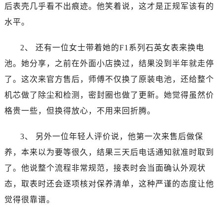
上海市黄浦区南京东路299号宏伊国际广场写字楼8层806室泰格豪雅售后服务中心（需提前预约）
后表壳几乎看不出痕迹。他笑着说，这才是正规军该有的
上海市徐汇区虹桥路3号港汇中心2座37层3705室泰格豪雅售后服务中心（需提前预约）
水平。
浙江省杭州市上城区钱江路1366号华润大厦A座5层503-5室泰格豪雅售后服务中心（需提前预约）
浙江省湖州市吴兴区劳动路泰格豪雅售后服务中心（需提前预约）
2、 还有一位女士带着她的F1系列石英女表来换电
浙江省嘉兴市南湖区广益路705号嘉兴世界贸易中心A座13层1304室泰格豪雅售后服务中心（需提前预约）
池。她分享，之前在外面小店换过，结果没到半年就走停
浙江省金华市金东区东市南街777号金华万达广场4号楼22楼2209室泰格豪雅售后服务中心（需提前预约）
了。这次来官方售后，师傅不仅换了原装电池，还给整个
浙江省丽水市莲都区解放街泰格豪雅售后服务中心（需提前预约）
机芯做了除尘和检测，密封圈也做了更新。她觉得虽然价
浙江省宁波市江北区大闸南路500号来福士广场办公楼20层2009室泰格豪雅售后服务中心（需提前预约）
格贵一些，但换得放心，不用来回折腾。
浙江省衢州市柯城区上街泰格豪雅售后服务中心（需提前预约）
浙江省绍兴市越城区胜利东路379号世茂天际中心写字楼8层805室泰格豪雅售后服务中心（需提前预约）
3、 另外一位年轻人评价说，他第一次来售后做保
浙江省舟山市定海区解放东路泰格豪雅售后服务中心（需提前预约）
养，本来以为要等很久，结果三天后电话通知就准时取到
澳门特别行政区大堂区议事亭前地（新马路）泰格豪雅售后服务中心（需提前预约）
了。他说整个流程非常规范，接表时会当面确认外观状
澳门特别行政区风顺堂区南湾大马路泰格豪雅售后服务中心（需提前预约）
态，取表时还会逐项核对保养清单，这种严谨的态度让他
澳门特别行政区花地玛堂区关闸广场泰格豪雅售后服务中心（需提前预约）
澳门特别行政区花王堂区大三巴商圈泰格豪雅售后服务中心（需提前预约）
觉得很靠谱。
澳门特别行政区嘉模堂区官也街泰格豪雅售后服务中心（需提前预约）