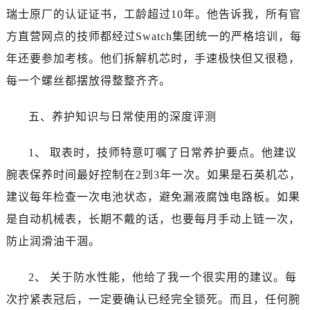
江苏省淮安市清江浦区淮海北路泰格豪雅售后服务中心（需提前预约）
瑞士原厂的认证证书，工龄超过10年。他告诉我，所有官
江苏省连云港市海州区通灌北路泰格豪雅售后服务中心（需提前预约）
方直营网点的技师都经过Swatch集团统一的严格培训，每
江苏省南京市秦淮区中山南路1号南京中心22层22-C1-C3室泰格豪雅售后服务中心（需提前预约）
年还要参加考核。他们拆解机芯时，手速极快但又很稳，
江苏省宿迁市宿城区西湖路泰格豪雅售后服务中心（需提前预约）
每一个螺丝都摆放得整整齐齐。
江苏省泰州市海陵区永定东路399号置地商务中心东塔（华润万象城）17层1706室泰格豪雅售后服务中心（需提前预约）
江苏省徐州市鼓楼区淮海东路29号苏宁广场IFC国际金融中心35层3508室泰格豪雅售后服务中心（需提前预约）
五、养护知识与日常使用的深度评测
江苏省盐城市盐都区世纪大道5号盐城金融城写字楼1号楼16层1604室泰格豪雅售后服务中心（需提前预约）
江苏省扬州市邗江区国展路29号星耀天地写字楼1号楼18层1803室泰格豪雅售后服务中心（需提前预约）
1、 取表时，技师特意叮嘱了日常养护要点。他建议
江苏省镇江市京口区中山东路泰格豪雅售后服务中心（需提前预约）
腕表保养时间最好控制在2到3年一次。如果是石英机芯，
江西省抚州市临川区赣东大道泰格豪雅售后服务中心（需提前预约）
建议每年检查一次电池状态，避免漏液腐蚀电路板。如果
江西省赣州市章贡区文清路泰格豪雅售后服务中心（需提前预约）
是自动机械表，长期不戴的话，也要每月手动上链一次，
江西省吉安市吉州区井冈山大道泰格豪雅售后服务中心（需提前预约）
江西省景德镇市珠山区珠山中路泰格豪雅售后服务中心（需提前预约）
防止润滑油干涸。
江西省九江市浔阳区浔阳路泰格豪雅售后服务中心（需提前预约）
2、 关于防水性能，他给了我一个很实用的建议。每
江西省南昌市红谷滩新区红谷中大道998号绿地双子塔（中央广场）A1座办公楼14层1407室泰格豪雅售后服务中心（需提前预约）
江西省萍乡市安源区萍安北大道与康庄路交叉口泰格豪雅售后服务中心（需提前预约）
次拧紧表冠后，一定要确认已经完全锁死。而且，任何腕