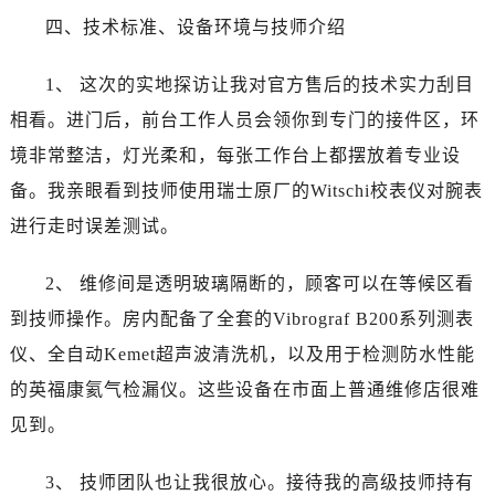
安徽省淮北市相山区淮海路泰格豪雅售后服务中心（需提前预约）
四、技术标准、设备环境与技师介绍
安徽省淮南市田家庵区国庆中路泰格豪雅售后服务中心（需提前预约）
安徽省黄山市屯溪区黄山西路泰格豪雅售后服务中心（需提前预约）
1、 这次的实地探访让我对官方售后的技术实力刮目
安徽省六安市金安区解放中路泰格豪雅售后服务中心（需提前预约）
相看。进门后，前台工作人员会领你到专门的接件区，环
安徽省马鞍山市雨山区湖南西路泰格豪雅售后服务中心（需提前预约）
境非常整洁，灯光柔和，每张工作台上都摆放着专业设
安徽省宿州市埇桥区人民中路泰格豪雅售后服务中心（需提前预约）
备。我亲眼看到技师使用瑞士原厂的Witschi校表仪对腕表
安徽省铜陵市铜官区石城大道泰格豪雅售后服务中心（需提前预约）
进行走时误差测试。
安徽省芜湖市镜湖区中山路步行街泰格豪雅售后服务中心（需提前预约）
安徽省宣城市宣州区叠嶂西路泰格豪雅售后服务中心（需提前预约）
2、 维修间是透明玻璃隔断的，顾客可以在等候区看
福建省龙岩市新罗区九一南路泰格豪雅售后服务中心（需提前预约）
到技师操作。房内配备了全套的Vibrograf B200系列测表
福建省南平市建阳区人民西路泰格豪雅售后服务中心（需提前预约）
福建省宁德市蕉城区天湖东路泰格豪雅售后服务中心（需提前预约）
仪、全自动Kemet超声波清洗机，以及用于检测防水性能
福建省莆田市城厢区霞林街道荔华东大道泰格豪雅售后服务中心（需提前预约）
的英福康氦气检漏仪。这些设备在市面上普通维修店很难
福建省三明市三元区东乾二路泰格豪雅售后服务中心（需提前预约）
见到。
福建省漳州市龙文区步港路泰格豪雅售后服务中心（需提前预约）
江苏省常州市新北区龙锦路1590号现代传媒中心5号楼10层1008室泰格豪雅售后服务中心（需提前预约）
3、 技师团队也让我很放心。接待我的高级技师持有