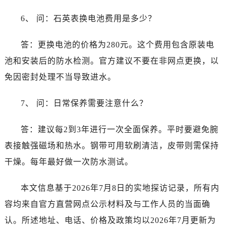
广西壮族自治区钦州市钦南区金海湾东大街泰格豪雅售后服务中心（需提前预约）
6、 问：石英表换电池费用是多少？
广西壮族自治区梧州市万秀区龙湖镇高旺路泰格豪雅售后服务中心（需提前预约）
广西壮族自治区玉林市玉州区金玉路泰格豪雅售后服务中心（需提前预约）
答：更换电池的价格为280元。这个费用包含原装电
海南省儋州市儋州市那大镇兰洋北路泰格豪雅售后服务中心（需提前预约）
池和安装后的防水检测。官方建议不要在非网点更换，以
海南省东方市八所镇解放西路泰格豪雅售后服务中心（需提前预约）
海南省琼海市嘉积镇东风路泰格豪雅售后服务中心（需提前预约）
免因密封处理不当导致进水。
海南省三沙市西沙区西沙群岛永兴岛北京路泰格豪雅售后服务中心（需提前预约）
7、 问：日常保养需要注意什么？
海南省三亚市吉阳区迎宾路泰格豪雅售后服务中心（需提前预约）
海南省万宁市万城镇解放路泰格豪雅售后服务中心（需提前预约）
答：建议每2到3年进行一次全面保养。平时要避免腕
海南省文昌市文城镇教育东路泰格豪雅售后服务中心（需提前预约）
表接触强磁场和热水。钢带可用软刷清洁，皮带则需保持
海南省五指山市通什镇三月三大道泰格豪雅售后服务中心（需提前预约）
香港特别行政区尖沙咀区油尖旺区广东道泰格豪雅售后服务中心（需提前预约）
干燥。每年最好做一次防水测试。
香港特别行政区金钟区中西区金钟道泰格豪雅售后服务中心（需提前预约）
本文信息基于2026年7月8日的实地探访记录，所有内
香港特别行政区九龙区油尖旺区弥敦道泰格豪雅售后服务中心（需提前预约）
香港特别行政区铜锣湾区湾仔区轩尼诗道泰格豪雅售后服务中心（需提前预约）
容均来自官方直营网点公示材料及与工作人员的当面确
河南省安阳市文峰区解放大道泰格豪雅售后服务中心（需提前预约）
认。所述地址、电话、价格及政策均以2026年7月更新为