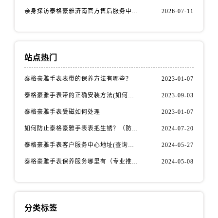
青海省海西蒙古族藏族自治州德令哈市柴达木路泰格豪雅售后服务中心（需提前预约）
亲身探访泰格豪雅济南官方售后服务中心｜网点地址及官方服务电话（2026年7月最新）
2026-07-11
青海省黄南藏族自治州同仁市德合隆路泰格豪雅售后服务中心（需提前预约）
青海省西宁市城西区海湖新区西关大道泰格豪雅售后服务中心（需提前预约）
青海省玉树藏族自治州结古镇胜利路泰格豪雅售后服务中心（需提前预约）
站点热门
陕西省安康市汉滨区金州路泰格豪雅售后服务中心（需提前预约）
陕西省宝鸡市渭滨区经二路泰格豪雅售后服务中心（需提前预约）
泰格豪雅手表表带的保养方法有哪些？
2023-01-07
陕西省汉中市汉台区北大街泰格豪雅售后服务中心（需提前预约）
泰格豪雅手表带的正确安装方法(如何避免手表带掉落)
2023-09-03
陕西省商洛市商州区州城街泰格豪雅售后服务中心（需提前预约）
泰格豪雅手表受磁如何处理
2023-01-07
陕西省铜川市王益区红旗街泰格豪雅售后服务中心（需提前预约）
陕西省渭南市临渭区东风大街泰格豪雅售后服务中心（需提前预约）
如何防止泰格豪雅手表表把生锈？（防锈秘籍大公开）
2024-07-20
陕西省咸阳市秦都区沣西新城统一西路与白马河路交汇处泰格豪雅售后服务中心（需提前预约）
泰格豪雅手表客户服务中心地址(查询指南)
2024-05-27
陕西省延安市宝塔区中心街泰格豪雅售后服务中心（需提前预约）
泰格豪雅手表保养服务哪里有（专业推荐）
2024-05-08
陕西省榆林市榆阳区长兴路泰格豪雅售后服务中心（需提前预约）
新疆维吾尔自治区阿克苏市东大街泰格豪雅售后服务中心（需提前预约）
新疆维吾尔自治区阿拉尔市胜利大道泰格豪雅售后服务中心（需提前预约）
分类标签
新疆维吾尔自治区阿拉山口市友好路泰格豪雅售后服务中心（需提前预约）