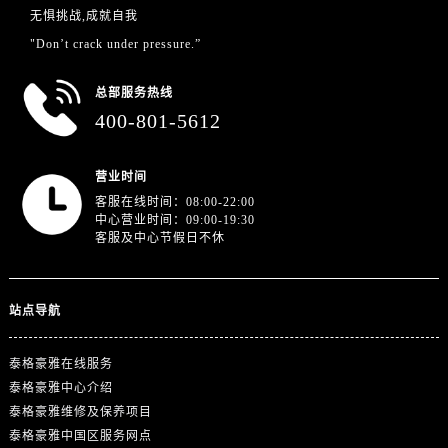
贵州省黔东南苗族侗族自治州凯里市北京西路泰格豪雅售后服务中心（需提前预约）
无惧挑战,成就自我
贵州省黔西南布依族苗族自治州兴义市大道与桔香路交汇处泰格豪雅售后服务中心（需提前预约）
"Don’t crack under pressure.”
贵州省铜仁市碧江区民主路泰格豪雅售后服务中心（需提前预约）
贵州省遵义市红花岗区共青大道与嵩山路交叉口泰格豪雅售后服务中心（需提前预约）
总部服务热线
400-801-5612
四川省阿坝州市马尔康市团结街泰格豪雅售后服务中心（需提前预约）
四川省巴中市巴州区江北大道泰格豪雅售后服务中心（需提前预约）
四川省成都市锦江区人民东路6号SAC东原中心24层2406B室泰格豪雅售后服务中心（需提前预约）
营业时间
客服在线时间：08:00-22:00
四川省达州市通川区中心广场、老车坝泰格豪雅售后服务中心（需提前预约）
中心营业时间：09:00-19:30
四川省德阳市旌阳区长江西路、南街泰格豪雅售后服务中心（需提前预约）
客服及中心节假日不休
四川省甘孜州市康定市情歌广场、箭炉街泰格豪雅售后服务中心（需提前预约）
四川省广安市广安区建安南路泰格豪雅售后服务中心（需提前预约）
站点导航
四川省广元市利州区老城南北街、东大街泰格豪雅售后服务中心（需提前预约）
四川省乐山市市中区嘉定中路泰格豪雅售后服务中心（需提前预约）
泰格豪雅在线服务
四川省凉山州市西昌市大巷口下街泰格豪雅售后服务中心（需提前预约）
泰格豪雅中心介绍
四川省泸州市江阳区治平路泰格豪雅售后服务中心（需提前预约）
泰格豪雅维修及保养项目
四川省眉山市东坡区三苏路泰格豪雅售后服务中心（需提前预约）
泰格豪雅中国区服务网点