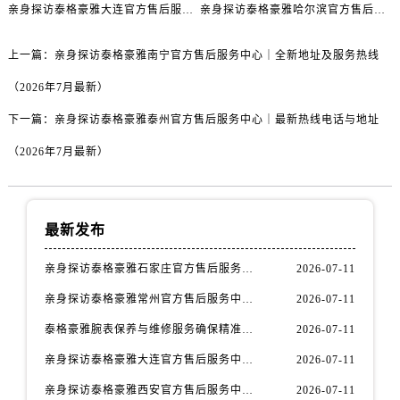
甘肃省临夏市城南街道团结路泰格豪雅售后服务中心（需提前预约）
亲身探访泰格豪雅大连官方售后服务中心｜全新地址电话一览（2026年7月最新）
亲身探访泰格豪雅哈尔滨官方售后服务中心｜详细地址与售后电话（2026年7月最新）
甘肃省陇南市武都区人民路泰格豪雅售后服务中心（需提前预约）
上一篇：
亲身探访泰格豪雅南宁官方售后服务中心｜全新地址及服务热线
甘肃省平凉市崆峒区西大街泰格豪雅售后服务中心（需提前预约）
甘肃省庆阳市西峰区南大街泰格豪雅售后服务中心（需提前预约）
（2026年7月最新）
甘肃省天水市秦州区民主路泰格豪雅售后服务中心（需提前预约）
下一篇：
亲身探访泰格豪雅泰州官方售后服务中心｜最新热线电话与地址
甘肃省武威市凉州区迎宾路泰格豪雅售后服务中心（需提前预约）
（2026年7月最新）
甘肃省张掖市甘州区民乐北路泰格豪雅售后服务中心（需提前预约）
宁夏回族自治区固原市原州区文化街泰格豪雅售后服务中心（需提前预约）
宁夏回族自治区石嘴山市大武口区贺兰山路泰格豪雅售后服务中心（需提前预约）
最新发布
宁夏回族自治区吴忠市利通区开元大道泰格豪雅售后服务中心（需提前预约）
宁夏回族自治区银川市兴庆区新华东路97号新百中心C馆一层C1-18号商铺泰格豪雅售后服务中心（需提前预约）
亲身探访泰格豪雅石家庄官方售后服务中心｜全新官方服务电话与地址（2026年7月最新）
2026-07-11
宁夏回族自治区中卫市沙坡头区鼓楼东街泰格豪雅售后服务中心（需提前预约）
亲身探访泰格豪雅常州官方售后服务中心｜热线电话与网点地址（2026年7月最新）
2026-07-11
青海省果洛藏族自治州玛沁县团结路泰格豪雅售后服务中心（需提前预约）
泰格豪雅腕表保养与维修服务确保精准运行权威公示（2026年7月最新）
2026-07-11
青海省海北藏族自治州海晏县将军路泰格豪雅售后服务中心（需提前预约）
青海省海东市乐都区滨河路泰格豪雅售后服务中心（需提前预约）
亲身探访泰格豪雅大连官方售后服务中心｜全新地址及服务热线（2026年7月最新）
2026-07-11
青海省海南藏族自治州共和县青海湖大街泰格豪雅售后服务中心（需提前预约）
亲身探访泰格豪雅西安官方售后服务中心｜全新地址和售后电话（2026年7月最新）
2026-07-11