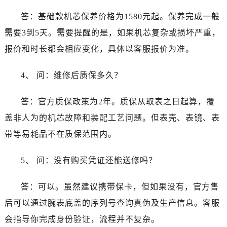
广东省韶关市武江区芙蓉新区与老城中心交汇处泰格豪雅售后服务中心（需提前预约）
答：基础款机芯保养价格为1580元起。保养完成一般
广东省深圳市罗湖区深南东路5001号华润大厦17层1701室泰格豪雅售后服务中心（需提前预约）
需要3到5天。需要提醒的是，如果机芯复杂或损坏严重，
广东省阳江市江城区东风一路泰格豪雅售后服务中心（需提前预约）
广东省云浮市云城区金山路泰格豪雅售后服务中心（需提前预约）
报价和时长都会相应变化，具体以客服报价为准。
广东省湛江市赤坎区观海北路泰格豪雅售后服务中心（需提前预约）
4、 问：维修后质保多久？
广东省肇庆市端州区信安大道与砚都大道交汇处泰格豪雅售后服务中心（需提前预约）
广西壮族自治区百色市右江区中山二路泰格豪雅售后服务中心（需提前预约）
答：官方质保政策为2年。质保从取表之日起算，覆
广西壮族自治区北海市海城区北京路泰格豪雅售后服务中心（需提前预约）
盖非人为的机芯故障和装配工艺问题。但表壳、表镜、表
广西壮族自治区崇左市江州区石景林街道友谊大道与丽川路交汇处泰格豪雅售后服务中心（需提前预约）
广西壮族自治区防城港市港口区金花茶大道泰格豪雅售后服务中心（需提前预约）
带等易耗品不在质保范围内。
广西壮族自治区贵港市港北区港城街道布山大道与仙衣路交叉口泰格豪雅售后服务中心（需提前预约）
5、 问：没有购买凭证还能送修吗？
广西壮族自治区桂林市秀峰区红岭路泰格豪雅售后服务中心（需提前预约）
广西壮族自治区河池市金城江区金城江街道朝阳路泰格豪雅售后服务中心（需提前预约）
答：可以。虽然建议携带保卡，但如果没有，官方售
广西壮族自治区贺州市八步区城东街道灵峰南路泰格豪雅售后服务中心（需提前预约）
后可以通过腕表底盖的序列号查询真伪及生产信息。客服
广西壮族自治区来宾市兴宾区桂中大道泰格豪雅售后服务中心（需提前预约）
广西壮族自治区柳州市城中区中山中路泰格豪雅售后服务中心（需提前预约）
会指导你完成身份验证，流程并不复杂。