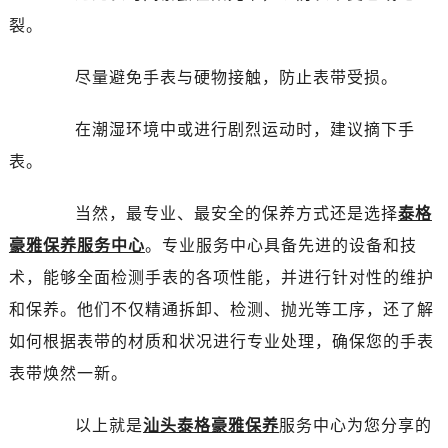
石家庄市长安区中山东路39号勒泰中心写字楼B座13层07室（需提前预约）
裂。
西安市碑林区南关正街88号华侨城长安国际中心E座6楼10室（需提前预约）
海口市龙华区金贸东路5号海口华润大厦B座17层1707室（需提前预约）
尽量避免手表与硬物接触，防止表带受损。
唐山市路南区新华东道100号万达广场写字楼A座10层1002室（需提前预约）
台州市椒江区东海大道1800号腾达中心东1幢20楼2002室（需提前预约）
在潮湿环境中或进行剧烈运动时，建议摘下手
内蒙古自治区呼和浩特市玉泉区大学西街70号华润万象城写字楼（鄂尔多斯大厦）23层2326室（需提前预约）
表。
甘肃省兰州市七里河区西津西路16号兰州中心写字楼21层2102室（需提前预约）
重庆市解放碑渝中区民权路28号英利国际金融中心写字楼20层01室（需提前预约）
当然，最专业、最安全的保养方式还是选择
泰格
黑龙江省大庆市萨尔图区会战大街泰格豪雅售后服务中心（需提前预约）
豪雅保养服务中心
。专业服务中心具备先进的设备和技
黑龙江省鹤岗市向阳区红军路泰格豪雅售后服务中心（需提前预约）
术，能够全面检测手表的各项性能，并进行针对性的维护
黑龙江省黑河市爱辉区中央街泰格豪雅售后服务中心（需提前预约）
和保养。他们不仅精通拆卸、检测、抛光等工序，还了解
黑龙江省鸡西市鸡冠区红军路泰格豪雅售后服务中心（需提前预约）
如何根据表带的材质和状况进行专业处理，确保您的手表
黑龙江省佳木斯市向阳区长安路泰格豪雅售后服务中心（需提前预约）
黑龙江省牡丹江市东安区太平路泰格豪雅售后服务中心（需提前预约）
表带焕然一新。
黑龙江省七台河市桃山区大同街泰格豪雅售后服务中心（需提前预约）
以上就是
汕头泰格豪雅保养
服务中心为您分享的
黑龙江省齐齐哈尔市龙沙区龙华路泰格豪雅售后服务中心（需提前预约）