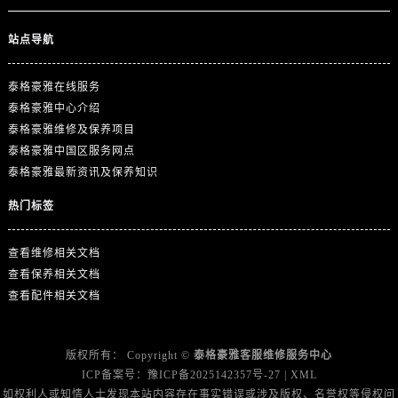
山东省济南市历下区经十路11111号华润中心写字楼（万象城）15层1508室泰格豪雅售后服务中心（需提前预约）
山东省济宁市任城区太白楼路泰格豪雅售后服务中心（需提前预约）
站点导航
山东省莱芜市文化南路8号银座商城名表维修一楼名表维修泰格豪雅售后服务中心（需提前预约）
山东省临沂市兰山区解放路泰格豪雅售后服务中心（需提前预约）
泰格豪雅在线服务
山东省日照市东港区烟台路泰格豪雅售后服务中心（需提前预约）
泰格豪雅中心介绍
泰格豪雅维修及保养项目
山东省泰安市泰山区财源街道泰山大街泰格豪雅售后服务中心（需提前预约）
泰格豪雅中国区服务网点
山东省威海市环翠区新威海路89号振华商厦一楼名表维修泰格豪雅售后服务中心（需提前预约）
泰格豪雅最新资讯及保养知识
山东省潍坊市奎文区东风东街泰格豪雅售后服务中心（需提前预约）
山东省枣庄市滕州市北辛路与善国路交叉口泰格豪雅售后服务中心（需提前预约）
热门标签
山东省淄博市张店区金晶大道泰格豪雅售后服务中心（需提前预约）
查看维修相关文档
上海市黄浦区南京东路299号宏伊国际广场写字楼8层806室泰格豪雅售后服务中心（需提前预约）
查看保养相关文档
上海市徐汇区虹桥路3号港汇中心2座37层3705室泰格豪雅售后服务中心（需提前预约）
查看配件相关文档
浙江省杭州市上城区钱江路1366号华润大厦A座5层503-5室泰格豪雅售后服务中心（需提前预约）
浙江省湖州市吴兴区劳动路泰格豪雅售后服务中心（需提前预约）
浙江省嘉兴市南湖区广益路705号嘉兴世界贸易中心A座13层1304室泰格豪雅售后服务中心（需提前预约）
版权所有：
Copyright ©
泰格豪雅客服维修服务中心
ICP备案号：
豫ICP备2025142357号-27
|
XML
浙江省金华市金东区东市南街777号金华万达广场4号楼22楼2209室泰格豪雅售后服务中心（需提前预约）
如权利人或知情人士发现本站内容存在事实错误或涉及版权、名誉权等侵权问