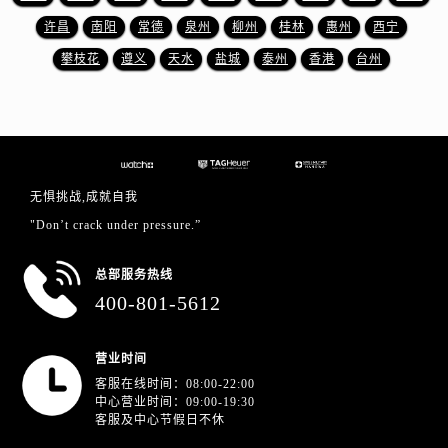
江苏省盐城市盐都区世纪大道5号盐城金融城写字楼1号楼16层1604室泰格豪雅售后服务中心（需提前预约）
许昌
南阳
常德
泉州
柳州
桂林
惠州
西宁
江苏省扬州市邗江区国展路29号星耀天地写字楼1号楼18层1803室泰格豪雅售后服务中心（需提前预约）
攀枝花
遵义
天水
盐城
泰州
香港
台州
江苏省镇江市京口区中山东路泰格豪雅售后服务中心（需提前预约）
江西省抚州市临川区赣东大道泰格豪雅售后服务中心（需提前预约）
江西省赣州市章贡区文清路泰格豪雅售后服务中心（需提前预约）
江西省吉安市吉州区井冈山大道泰格豪雅售后服务中心（需提前预约）
江西省景德镇市珠山区珠山中路泰格豪雅售后服务中心（需提前预约）
无惧挑战,成就自我
江西省九江市浔阳区浔阳路泰格豪雅售后服务中心（需提前预约）
"Don’t crack under pressure.”
江西省南昌市红谷滩新区红谷中大道998号绿地双子塔（中央广场）A1座办公楼14层1407室泰格豪雅售后服务中心（需提前预约）
江西省萍乡市安源区萍安北大道与康庄路交叉口泰格豪雅售后服务中心（需提前预约）
总部服务热线
江西省上饶市信州区滨江西路泰格豪雅售后服务中心（需提前预约）
400-801-5612
江西省新余市渝水区北湖西路泰格豪雅售后服务中心（需提前预约）
江西省宜春市袁州区中山中路泰格豪雅售后服务中心（需提前预约）
营业时间
江西省鹰潭市月湖区胜利东路泰格豪雅售后服务中心（需提前预约）
客服在线时间：08:00-22:00
山东省德州市德城区东风中路泰格豪雅售后服务中心（需提前预约）
中心营业时间：09:00-19:30
客服及中心节假日不休
山东省东营市东营区济南路泰格豪雅售后服务中心（需提前预约）