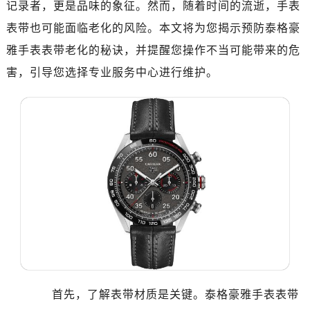
记录者，更是品味的象征。然而，随着时间的流逝，手表
济南市历下区经十路11111号华润中心写字楼（万象城）15层1508室（需提前预约）
广州市天河区天河路230号万菱汇国际中心写字楼A塔7层704室（需提前预约）
表带也可能面临老化的风险。本文将为您揭示预防泰格豪
广州市越秀区环市东路371-375号世界贸易中心大厦南塔写字楼15层07室（需提前预约）
雅手表表带老化的秘诀，并提醒您操作不当可能带来的危
深圳市罗湖区深南东路5001号华润大厦写字楼17层1701室（需提前预约）
害，引导您选择专业服务中心进行维护。
惠州市惠城区江北文昌一路7号华贸大厦写字楼1座30层05室（需提前预约）
厦门市思明区湖滨东路95号华润大厦写字楼B座11层1104室（需提前预约）
福州市鼓楼区五四路128-1号恒力城写字楼15层03室（需提前预约）
成都市锦江区人民东路6号SAC东原中心写字楼24层2406B室（需提前预约）
重庆市江北区观音桥步行街2号融恒时代广场写字楼9层902室（需提前预约）
长沙市芙蓉区定王台街道建湘路393号世茂环球金融中心写字楼（芙蓉广场）10层13室（需提前预约）
郑州市二七区铭功路10号华润大厦写字楼29层2905室（需提前预约）
太原市迎泽区解放路15号亨得利名表服务中心（品牌授权店）3层整层（需提前预约）
沈阳市沈河区中街路137号亨得利名表服务中心（品牌授权店）1层整层（需提前预约）
沈阳市沈河区中街路83号亨得利名表服务中心（品牌授权店）1层整层（需提前预约）
乌鲁木齐市天山区红山路26号时代广场（CCMALL）C座17层17-B（需提前预约）
首先，了解表带材质是关键。泰格豪雅手表表带
温州市鹿城区锦绣路1067号置信广场10层1015室（需提前预约）