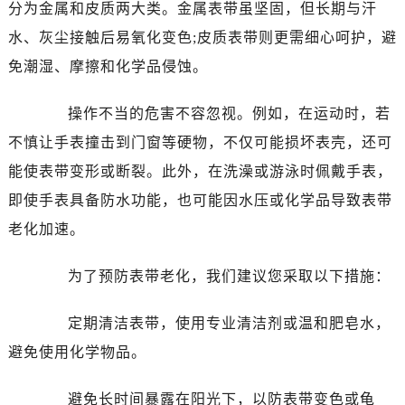
哈尔滨市道里区友谊西路600号富力中心T2座写字楼29层03室（需提前预约）
分为金属和皮质两大类。金属表带虽坚固，但长期与汗
大连市中山区人民路15号国际金融大厦7层G室（需提前预约）
水、灰尘接触后易氧化变色;皮质表带则更需细心呵护，避
佛山市禅城区季华五路57号万科金融中心C座12层1205室（需提前预约）
免潮湿、摩擦和化学品侵蚀。
东莞市东城街道鸿福东路1号民盈国贸中心T1写字楼9层907室（需提前预约）
无锡市梁溪区人民中路139号恒隆广场写字楼1座11层1104室（需提前预约）
操作不当的危害不容忽视。例如，在运动时，若
南通市崇川区工农路57号圆融广场写字楼16层1603室（需提前预约）
不慎让手表撞击到门窗等硬物，不仅可能损坏表壳，还可
苏州市苏州工业园区星港街199号苏州中心办公楼C座22层08室（需提前预约）
能使表带变形或断裂。此外，在洗澡或游泳时佩戴手表，
武汉市江汉区解放大道686号世界贸易大厦38层09室（需提前预约）
即使手表具备防水功能，也可能因水压或化学品导致表带
南宁市青秀区金湖路59号地王大厦12楼1224室（需提前预约）
老化加速。
合肥市蜀山区潜山路111号万象城华润大厦B座12楼03室（需提前预约）
泉州市丰泽区宝洲路729号浦西万达中心写字楼A座7楼709室（需提前预约）
为了预防表带老化，我们建议您采取以下措施：
青岛市南区山东路6号华润大厦B座22层04室（需提前预约）
烟台市芝罘区胜利路139号万达金融中心A座907室（需提前预约）
定期清洁表带，使用专业清洁剂或温和肥皂水，
长春市朝阳区西安大路727号中银大厦A座(旺进大厦)18层09室（需提前预约）
避免使用化学物品。
贵阳市南明区都司高架桥路33号亨特国际金融中心14楼14D（需提前预约）
昆明市盘龙区北京路928号同德昆明广场写字楼10层06室（需提前预约）
避免长时间暴露在阳光下，以防表带变色或龟