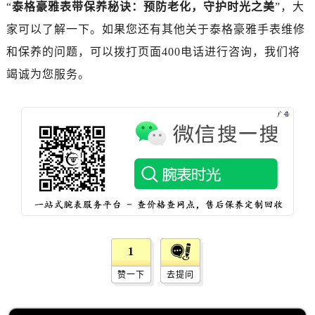
黑龙江省双鸭山市尖山区新兴大街泰格豪雅售后服务中心（需提前预约）
“
泰格豪雅表带保养秘诀：预防老化，守护时光之美
”，大
黑龙江省绥化市北林区新华街与康庄路交叉口泰格豪雅售后服务中心（需提前预约）
家可以了解一下。如果您还有其他关于泰格豪雅手表维修
黑龙江省伊春市伊美区通河路泰格豪雅售后服务中心（需提前预约）
和保养的问题，可以拨打页面400电话进行咨询，我们将
吉林省白城市洮北区明仁南街泰格豪雅售后服务中心（需提前预约）
竭诚为您服务。
吉林省白山市浑江区浑江大街泰格豪雅售后服务中心（需提前预约）
吉林省吉林市船营区河南街泰格豪雅售后服务中心（需提前预约）
吉林省辽源市龙山区人民大街泰格豪雅售后服务中心（需提前预约）
吉林省梅河口市新华街道梅河大街泰格豪雅售后服务中心（需提前预约）
吉林省四平市铁东区紫气大路与南九经街交汇处泰格豪雅售后服务中心（需提前预约）
吉林省松原市宁江区五环大街泰格豪雅售后服务中心（需提前预约）
吉林省通化市东昌区环通乡江南大街泰格豪雅售后服务中心（需提前预约）
吉林省延边市延吉市解放路泰格豪雅售后服务中心（需提前预约）
辽宁省鞍山市铁东区站前街泰格豪雅售后服务中心（需提前预约）
1
辽宁省本溪市平山区胜利路泰格豪雅售后服务中心（需提前预约）
赞一下
去提问
辽宁省朝阳市双塔区新华路泰格豪雅售后服务中心（需提前预约）
辽宁省丹东市振兴区七经街泰格豪雅售后服务中心（需提前预约）