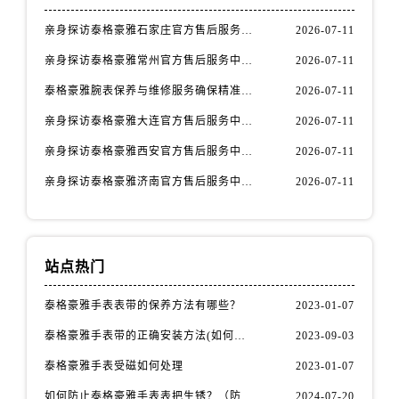
内蒙古自治区赤峰市红山区哈达街泰格豪雅售后服务中心（需提前预约）
亲身探访泰格豪雅石家庄官方售后服务中心｜全新官方服务电话与地址（2026年7月最新）
2026-07-11
内蒙古自治区鄂尔多斯市东胜区伊金霍洛街泰格豪雅售后服务中心（需提前预约）
内蒙古自治区呼伦贝尔市海拉尔区中央街泰格豪雅售后服务中心（需提前预约）
亲身探访泰格豪雅常州官方售后服务中心｜热线电话与网点地址（2026年7月最新）
2026-07-11
内蒙古自治区通辽市科尔沁区明仁大街泰格豪雅售后服务中心（需提前预约）
泰格豪雅腕表保养与维修服务确保精准运行权威公示（2026年7月最新）
2026-07-11
内蒙古自治区乌海市海勃湾区人民南路泰格豪雅售后服务中心（需提前预约）
亲身探访泰格豪雅大连官方售后服务中心｜全新地址及服务热线（2026年7月最新）
2026-07-11
内蒙古自治区乌兰察布市集宁区恩和大街泰格豪雅售后服务中心（需提前预约）
亲身探访泰格豪雅西安官方售后服务中心｜全新地址和售后电话（2026年7月最新）
2026-07-11
内蒙古自治区锡林郭勒盟市锡林浩特市光明街与额尔敦路交叉口泰格豪雅售后服务中心（需提前预约）
内蒙古自治区兴安盟市乌兰浩特市兴安大街泰格豪雅售后服务中心（需提前预约）
亲身探访泰格豪雅济南官方售后服务中心｜网点地址及官方服务电话（2026年7月最新）
2026-07-11
山西省大同市平城区迎宾街泰格豪雅售后服务中心（需提前预约）
山西省晋城市城区黄华街泰格豪雅售后服务中心（需提前预约）
山西省晋中市榆次区顺城街泰格豪雅售后服务中心（需提前预约）
站点热门
山西省临汾市尧都区解放路泰格豪雅售后服务中心（需提前预约）
山西省吕梁市离石区永宁中路与建设街交叉口泰格豪雅售后服务中心（需提前预约）
泰格豪雅手表表带的保养方法有哪些？
2023-01-07
山西省朔州市朔城区怡西路与鄯阳西街交汇处泰格豪雅售后服务中心（需提前预约）
泰格豪雅手表带的正确安装方法(如何避免手表带掉落)
2023-09-03
山西省忻州市忻府区和平东街与七一南路交叉口泰格豪雅售后服务中心（需提前预约）
泰格豪雅手表受磁如何处理
2023-01-07
山西省阳泉市郊区平阳东街与新城大道交叉口泰格豪雅售后服务中心（需提前预约）
如何防止泰格豪雅手表表把生锈？（防锈秘籍大公开）
2024-07-20