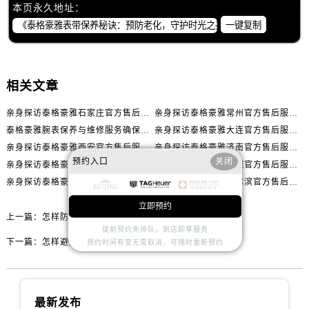
辽宁省抚顺市新抚区东一路泰格豪雅售后服务中心（需提前预约）
本页永久地址：
辽宁省阜新市海州区解放大街泰格豪雅售后服务中心（需提前预约）
一键复制
辽宁省葫芦岛市连山区中央路泰格豪雅售后服务中心（需提前预约）
辽宁省锦州市古塔区中央大街泰格豪雅售后服务中心（需提前预约）
辽宁省辽阳市白塔区新运大街泰格豪雅售后服务中心（需提前预约）
相关文章
辽宁省盘锦市兴隆台区石油大街泰格豪雅售后服务中心（需提前预约）
亲身探访泰格豪雅石家庄官方售后服务中心｜全新官方服务电话与地址（2026年7月最新）
亲身探访泰格豪雅常州官方售后服务中心｜热线电话与网点地址（2026年7月最新）
辽宁省铁岭市银州区南马路泰格豪雅售后服务中心（需提前预约）
泰格豪雅腕表保养与维修服务确保精准运行权威公示（2026年7月最新）
亲身探访泰格豪雅大连官方售后服务中心｜全新地址及服务热线（2026年7月最新）
辽宁省营口市站前区市府路与渤海大街交叉口泰格豪雅售后服务中心（需提前预约）
亲身探访泰格豪雅西安官方售后服务中心｜全新地址和售后电话（2026年7月最新）
亲身探访泰格豪雅济南官方售后服务中心｜网点地址及官方服务电话（2026年7月最新）
辽宁省沈阳市沈河区中街路137号亨得利名表维修授权店1楼泰格豪雅售后服务中心（需提前预约）
预约入口
关闭
亲身探访泰格豪雅沈阳官方售后服务中心｜网点地址及官方服务电话（2026年7月最新）
亲身探访泰格豪雅盐城官方售后服务中心｜网点地址与官方电话（2026年7月最新）
辽宁省沈阳市沈河区中街路83号亨得利名表维修授权店1楼泰格豪雅售后服务中心（需提前预约）
亲身探访泰格豪雅大连官方售后服务中心｜全新地址电话一览（2026年7月最新）
亲身探访泰格豪雅哈尔滨官方售后服务中心｜详细地址与售后电话（2026年7月最新）
北京市朝阳区建国门外大街甲6号华熙国际中心D座11层1102室泰格豪雅售后服务中心（需提前预约）
立即预约
北京市东城区东长安街1号王府井东方广场W3座6层602室泰格豪雅售后服务中心（需提前预约）
上一篇：
怎样防止泰格豪雅手表表链老化?
提前预约免排队，到店即享服务
河北省保定市竞秀区朝阳北大街北国先天下泰格豪雅售后服务中心（需提前预约）
下一篇：
怎样避免泰格豪雅手表进水?
预约时间有变无需取消，可随时重新预约
内蒙古自治区阿拉善盟市左旗土尔扈特大街泰格豪雅售后服务中心（需提前预约）
内蒙古自治区巴彦淖尔市临河区新华街泰格豪雅售后服务中心（需提前预约）
内蒙古自治区包头市青山区幸福路甲3号王府井百货名表维修泰格豪雅售后服务中心（需提前预约）
最新发布