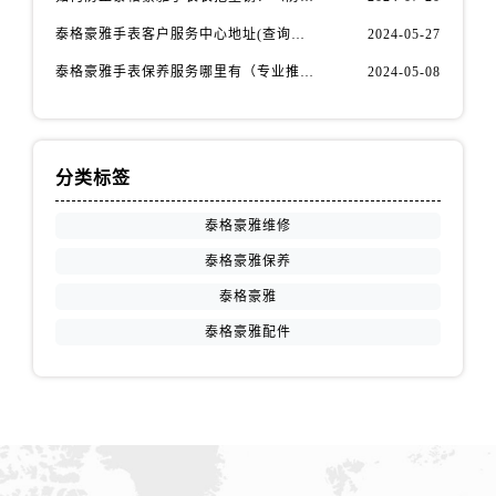
山西省运城市盐湖区河东街泰格豪雅售后服务中心（需提前预约）
泰格豪雅手表客户服务中心地址(查询指南)
2024-05-27
山西省长治市潞州区英雄中路泰格豪雅售后服务中心（需提前预约）
山西省太原市迎泽区迎泽街道解放路15号亨得利名表维修授权店3楼泰格豪雅售后服务中心（需提前预约）
泰格豪雅手表保养服务哪里有（专业推荐）
2024-05-08
天津市和平区赤峰道136号天津国际金融中心26层2603室泰格豪雅售后服务中心（需提前预约）
安徽省安庆市迎江区人民路泰格豪雅售后服务中心（需提前预约）
安徽省蚌埠市蚌山区淮河路泰格豪雅售后服务中心（需提前预约）
分类标签
安徽省亳州市谯城区魏武大道泰格豪雅售后服务中心（需提前预约）
安徽省池州市贵池区长江路泰格豪雅售后服务中心（需提前预约）
泰格豪雅维修
安徽省滁州市琅琊区南谯北路泰格豪雅售后服务中心（需提前预约）
泰格豪雅保养
安徽省阜阳市颍州区颍州北路泰格豪雅售后服务中心（需提前预约）
泰格豪雅
安徽省淮北市相山区淮海路泰格豪雅售后服务中心（需提前预约）
泰格豪雅配件
安徽省淮南市田家庵区国庆中路泰格豪雅售后服务中心（需提前预约）
安徽省黄山市屯溪区黄山西路泰格豪雅售后服务中心（需提前预约）
安徽省六安市金安区解放中路泰格豪雅售后服务中心（需提前预约）
安徽省马鞍山市雨山区湖南西路泰格豪雅售后服务中心（需提前预约）
安徽省宿州市埇桥区人民中路泰格豪雅售后服务中心（需提前预约）