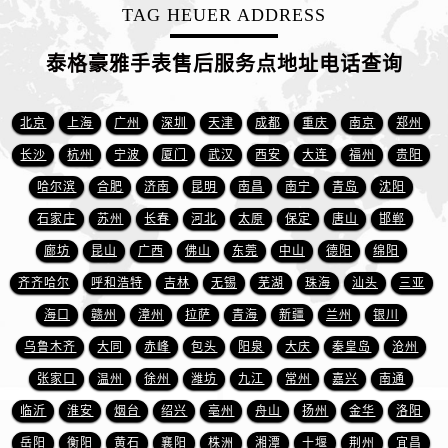
安徽省铜陵市铜官区石城大道泰格豪雅售后服务中心（需提前预约）
TAG HEUER ADDRESS
安徽省芜湖市镜湖区中山路步行街泰格豪雅售后服务中心（需提前预约）
泰格豪雅手表售后服务点地址电话查询
安徽省宣城市宣州区叠嶂西路泰格豪雅售后服务中心（需提前预约）
福建省龙岩市新罗区九一南路泰格豪雅售后服务中心（需提前预约）
福建省南平市建阳区人民西路泰格豪雅售后服务中心（需提前预约）
北京
上海
广州
深圳
天津
成都
重庆
南京
郑州
福建省宁德市蕉城区天湖东路泰格豪雅售后服务中心（需提前预约）
长沙
杭州
宁波
厦门
武汉
西安
大连
福州
贵阳
福建省莆田市城厢区霞林街道荔华东大道泰格豪雅售后服务中心（需提前预约）
哈尔滨
合肥
济南
昆明
南昌
南宁
青岛
沈阳
福建省三明市三元区东乾二路泰格豪雅售后服务中心（需提前预约）
石家庄
苏州
长春
河北
太原
保定
唐山
邯郸
福建省漳州市龙文区步港路泰格豪雅售后服务中心（需提前预约）
廊坊
昆山
广西
佛山
东莞
中山
德阳
绵阳
江苏省常州市新北区龙锦路1590号现代传媒中心5号楼10层1008室泰格豪雅售后服务中心（需提前预约）
齐齐哈尔
呼和浩特
吉林
无锡
芜湖
珠海
汕头
三亚
江苏省淮安市清江浦区淮海北路泰格豪雅售后服务中心（需提前预约）
江苏省连云港市海州区通灌北路泰格豪雅售后服务中心（需提前预约）
海口
赣州
漳州
拉萨
青海
新疆
兰州
银川
江苏省南京市秦淮区中山南路1号南京中心22层22-C1-C3室泰格豪雅售后服务中心（需提前预约）
乌鲁木齐
大同
赤峰
包头
阳泉
大庆
秦皇岛
沧州
江苏省宿迁市宿城区西湖路泰格豪雅售后服务中心（需提前预约）
张家口
温州
徐州
潍坊
九江
常州
嘉兴
南通
江苏省泰州市海陵区永定东路399号置地商务中心东塔（华润万象城）17层1706室泰格豪雅售后服务中心（需提前预约）
临沂
淮安
烟台
绍兴
亳州
舟山
扬州
金华
洛阳
江苏省徐州市鼓楼区淮海东路29号苏宁广场IFC国际金融中心35层3508室泰格豪雅售后服务中心（需提前预约）
岳阳
衡阳
黄石
襄阳
株洲
湘潭
十堰
荆州
宜昌