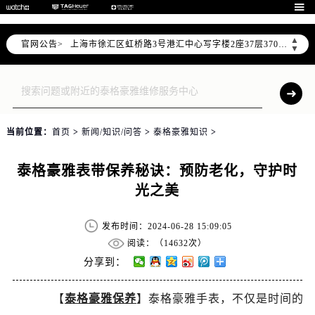
北京市朝阳区建国门外大街甲6号华熙国际中心写字楼D座11层1102室（需提前预约）

天津市和平区赤峰道136号天津国际金融中心写字楼26层2603室（需提前预约）
▲
官网公告>
上海市徐汇区虹桥路3号港汇中心写字楼2座37层3705室（需提前预约）
▼
上海市黄浦区南京东路299号宏伊国际广场写字楼8层806室（需提前预约）
南京市秦淮区中山南路1号（新街口）南京中心写字楼22层C1-1室（需提前预约）
常州市新北区龙锦路1590号现代传媒中心写字楼5号楼10层1008室（需提前预约）
徐州市鼓楼区淮海东路29号苏宁广场IFC国际金融中心写字楼35层3508室（需提前预约）
当前位置：
首页
>
新闻/知识/问答
>
泰格豪雅知识
>
扬州市邗江区国展路29号星耀天地写字楼1号楼18层1803室（需提前预约）
盐城市盐都区世纪大道5号盐城金融城写字楼1号楼16层1604室（需提前预约）
泰格豪雅表带保养秘诀：预防老化，守护时
泰州市海陵区永定东路399号置地商务中心东塔写字楼（华润万象城）17层1706室（需提前预约）
光之美
宁波市江北区大闸南路500号来福士广场办公楼20层2009室（需提前预约）
杭州市上城区钱江路1366号华润大厦写字楼A座5层503-5室（需提前预约）
发布时间：2024-06-28 15:09:05
金华市金东区东市南街777号金华万达广场写字楼4号楼22层2209室（需提前预约）
阅读：（
14632次）
绍兴市越城区胜利东路379号世茂天际中心写字楼8层805室（需提前预约）
分享到：
嘉兴市南湖区广益路705号嘉兴世界贸易中心写字楼A座13层1304室（需提前预约）
【
泰格豪雅保养
】泰格豪雅手表，不仅是时间的
南昌市红谷滩新区红谷中大道998号绿地双子塔（中央广场）A1座办公楼14层07室（需提前预约）