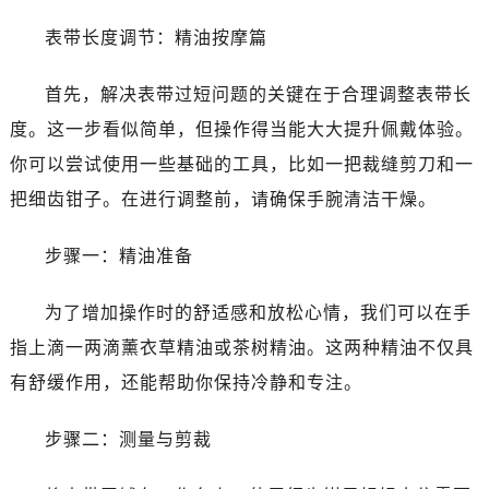
青岛市南区山东路6号华润大厦B座22层04室（需提前预约）
烟台市芝罘区胜利路139号万达金融中心A座907室（需提前预约）
表带长度调节：精油按摩篇
长春市朝阳区西安大路727号中银大厦A座(旺进大厦)18层09室（需提前预约）
首先，解决表带过短问题的关键在于合理调整表带长
贵阳市南明区都司高架桥路33号亨特国际金融中心14楼14D（需提前预约）
昆明市盘龙区北京路928号同德昆明广场写字楼10层06室（需提前预约）
度。这一步看似简单，但操作得当能大大提升佩戴体验。
石家庄市长安区中山东路39号勒泰中心写字楼B座13层07室（需提前预约）
你可以尝试使用一些基础的工具，比如一把裁缝剪刀和一
西安市碑林区南关正街88号华侨城长安国际中心E座6楼10室（需提前预约）
把细齿钳子。在进行调整前，请确保手腕清洁干燥。
海口市龙华区金贸东路5号海口华润大厦B座17层1707室（需提前预约）
唐山市路南区新华东道100号万达广场写字楼A座10层1002室（需提前预约）
步骤一：精油准备
台州市椒江区东海大道1800号腾达中心东1幢20楼2002室（需提前预约）
内蒙古自治区呼和浩特市玉泉区大学西街70号华润万象城写字楼（鄂尔多斯大厦）23层2326室（需提前预约）
为了增加操作时的舒适感和放松心情，我们可以在手
甘肃省兰州市七里河区西津西路16号兰州中心写字楼21层2102室（需提前预约）
指上滴一两滴薰衣草精油或茶树精油。这两种精油不仅具
重庆市解放碑渝中区民权路28号英利国际金融中心写字楼20层01室（需提前预约）
有舒缓作用，还能帮助你保持冷静和专注。
黑龙江省大庆市萨尔图区会战大街泰格豪雅售后服务中心（需提前预约）
黑龙江省鹤岗市向阳区红军路泰格豪雅售后服务中心（需提前预约）
步骤二：测量与剪裁
黑龙江省黑河市爱辉区中央街泰格豪雅售后服务中心（需提前预约）