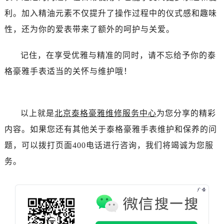
北京市东城区东长安街1号王府井东方广场W3座6层602室泰格豪雅售后服务中心（需提前预约）
利。加入精油元素不仅提升了操作过程中的仪式感和趣味
河北省保定市竞秀区朝阳北大街北国先天下泰格豪雅售后服务中心（需提前预约）
性，还为你的爱表带来了额外的呵护与关爱。
内蒙古自治区阿拉善盟市左旗土尔扈特大街泰格豪雅售后服务中心（需提前预约）
内蒙古自治区巴彦淖尔市临河区新华街泰格豪雅售后服务中心（需提前预约）
记住，在享受优雅与精准的同时，请不忘给予你的泰
内蒙古自治区包头市青山区幸福路甲3号王府井百货名表维修泰格豪雅售后服务中心（需提前预约）
格豪雅手表适当的关怀与维护哦！
内蒙古自治区赤峰市红山区哈达街泰格豪雅售后服务中心（需提前预约）
内蒙古自治区鄂尔多斯市东胜区伊金霍洛街泰格豪雅售后服务中心（需提前预约）
内蒙古自治区呼伦贝尔市海拉尔区中央街泰格豪雅售后服务中心（需提前预约）
以上就是
北京泰格豪雅维修服务中心
为您分享的精彩
内蒙古自治区通辽市科尔沁区明仁大街泰格豪雅售后服务中心（需提前预约）
内蒙古自治区乌海市海勃湾区人民南路泰格豪雅售后服务中心（需提前预约）
内容。如果您还有其他关于泰格豪雅手表维护和保养的问
内蒙古自治区乌兰察布市集宁区恩和大街泰格豪雅售后服务中心（需提前预约）
题，可以拨打页面400电话进行咨询，我们将竭诚为您服
内蒙古自治区锡林郭勒盟市锡林浩特市光明街与额尔敦路交叉口泰格豪雅售后服务中心（需提前预约）
务。
内蒙古自治区兴安盟市乌兰浩特市兴安大街泰格豪雅售后服务中心（需提前预约）
山西省大同市平城区迎宾街泰格豪雅售后服务中心（需提前预约）
山西省晋城市城区黄华街泰格豪雅售后服务中心（需提前预约）
山西省晋中市榆次区顺城街泰格豪雅售后服务中心（需提前预约）