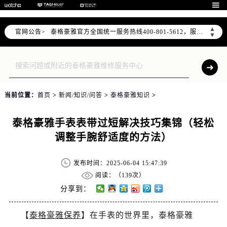
2026年7月泰格豪雅中国区售后服务网络优化升级公告

2026年7月泰格豪雅全国官方售后客户服务热线：400-801-5612
泰格豪雅官方全国统一服务热线400-801-5612，服务覆盖中国大陆、香港、澳门、台湾全部区域（非大陆需加拨“+86”）
▲
官网公告>
▼
2026年7月泰格豪雅售后服务中心最新网点地址：
北京市东城区东长安街1号东方广场写字楼W3座6层602室（需提前预约）
北京市朝阳区建国门外大街甲6号华熙国际中心写字楼D座11层1102室（需提前预约）
天津市和平区赤峰道136号天津国际金融中心写字楼26层2603室（需提前预约）
当前位置：
首页
>
新闻/知识/问答
>
泰格豪雅知识
>
上海市徐汇区虹桥路3号港汇中心写字楼2座37层3705室（需提前预约）
上海市黄浦区南京东路299号宏伊国际广场写字楼8层806室（需提前预约）
泰格豪雅手表表带过短解决技巧集锦（轻松
南京市秦淮区中山南路1号（新街口）南京中心写字楼22层C1-1室（需提前预约）
调整手腕舒适度的方法）
常州市新北区龙锦路1590号现代传媒中心写字楼5号楼10层1008室（需提前预约）
徐州市鼓楼区淮海东路29号苏宁广场IFC国际金融中心写字楼35层3508室（需提前预约）
发布时间：2025-06-04 15:47:39
扬州市邗江区国展路29号星耀天地写字楼1号楼18层1803室（需提前预约）
阅读：（
139次）
盐城市盐都区世纪大道5号盐城金融城写字楼1号楼16层1604室（需提前预约）
分享到：
泰州市海陵区永定东路399号置地商务中心东塔写字楼（华润万象城）17层1706室（需提前预约）
宁波市江北区大闸南路500号来福士广场办公楼20层2009室（需提前预约）
【
泰格豪雅保养
】在手表的世界里，泰格豪雅