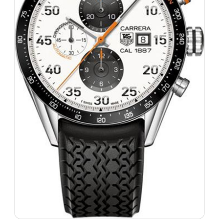
太原市迎泽区解放路15号亨得利名表服务中心（品牌授权店）3层整层（需提前预约）
沈阳市沈河区中街路137号亨得利名表服务中心（品牌授权店）1层整层（需提前预约）
沈阳市沈河区中街路83号亨得利名表服务中心（品牌授权店）1层整层（需提前预约）
乌鲁木齐市天山区红山路26号时代广场（CCMALL）C座17层17-B（需提前预约）
温州市鹿城区锦绣路1067号置信广场10层1015室（需提前预约）
哈尔滨市道里区友谊西路600号富力中心T2座写字楼29层03室（需提前预约）
大连市中山区人民路15号国际金融大厦7层G室（需提前预约）
佛山市禅城区季华五路57号万科金融中心C座12层1205室（需提前预约）
东莞市东城街道鸿福东路1号民盈国贸中心T1写字楼9层907室（需提前预约）
无锡市梁溪区人民中路139号恒隆广场写字楼1座11层1104室（需提前预约）
南通市崇川区工农路57号圆融广场写字楼16层1603室（需提前预约）
苏州市苏州工业园区星港街199号苏州中心办公楼C座22层08室（需提前预约）
武汉市江汉区解放大道686号世界贸易大厦38层09室（需提前预约）
南宁市青秀区金湖路59号地王大厦12楼1224室（需提前预约）
合肥市蜀山区潜山路111号万象城华润大厦B座12楼03室（需提前预约）
泉州市丰泽区宝洲路729号浦西万达中心写字楼A座7楼709室（需提前预约）