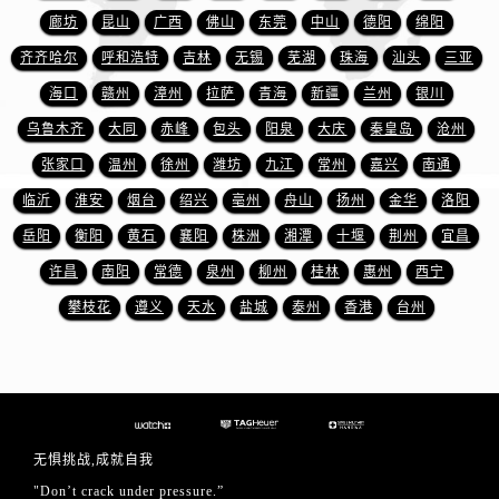
上海市徐汇区虹桥路3号港汇中心2座37层3705室泰格豪雅售后服务中心（需提前预约）
廊坊
昆山
广西
佛山
东莞
中山
德阳
绵阳
浙江省杭州市上城区钱江路1366号华润大厦A座5层503-5室泰格豪雅售后服务中心（需提前预约）
齐齐哈尔
呼和浩特
吉林
无锡
芜湖
珠海
汕头
三亚
浙江省湖州市吴兴区劳动路泰格豪雅售后服务中心（需提前预约）
海口
赣州
漳州
拉萨
青海
新疆
兰州
银川
浙江省嘉兴市南湖区广益路705号嘉兴世界贸易中心A座13层1304室泰格豪雅售后服务中心（需提前预约）
浙江省金华市金东区东市南街777号金华万达广场4号楼22楼2209室泰格豪雅售后服务中心（需提前预约）
乌鲁木齐
大同
赤峰
包头
阳泉
大庆
秦皇岛
沧州
浙江省丽水市莲都区解放街泰格豪雅售后服务中心（需提前预约）
张家口
温州
徐州
潍坊
九江
常州
嘉兴
南通
浙江省宁波市江北区大闸南路500号来福士广场办公楼20层2009室泰格豪雅售后服务中心（需提前预约）
临沂
淮安
烟台
绍兴
亳州
舟山
扬州
金华
洛阳
浙江省衢州市柯城区上街泰格豪雅售后服务中心（需提前预约）
岳阳
衡阳
黄石
襄阳
株洲
湘潭
十堰
荆州
宜昌
浙江省绍兴市越城区胜利东路379号世茂天际中心写字楼8层805室泰格豪雅售后服务中心（需提前预约）
许昌
南阳
常德
泉州
柳州
桂林
惠州
西宁
浙江省舟山市定海区解放东路泰格豪雅售后服务中心（需提前预约）
攀枝花
遵义
天水
盐城
泰州
香港
台州
澳门特别行政区大堂区议事亭前地（新马路）泰格豪雅售后服务中心（需提前预约）
澳门特别行政区风顺堂区南湾大马路泰格豪雅售后服务中心（需提前预约）
澳门特别行政区花地玛堂区关闸广场泰格豪雅售后服务中心（需提前预约）
澳门特别行政区花王堂区大三巴商圈泰格豪雅售后服务中心（需提前预约）
澳门特别行政区嘉模堂区官也街泰格豪雅售后服务中心（需提前预约）
无惧挑战,成就自我
澳门省路氹城市金光大道泰格豪雅售后服务中心（需提前预约）
"Don’t crack under pressure.”