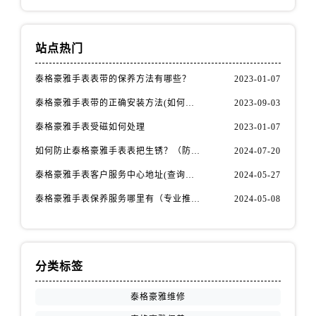
江苏省连云港市海州区通灌北路泰格豪雅售后服务中心（需提前预约）
江苏省南京市秦淮区中山南路1号南京中心22层22-C1-C3室泰格豪雅售后服务中心（需提前预约）
江苏省宿迁市宿城区西湖路泰格豪雅售后服务中心（需提前预约）
站点热门
江苏省泰州市海陵区永定东路399号置地商务中心东塔（华润万象城）17层1706室泰格豪雅售后服务中心（需提前预约）
泰格豪雅手表表带的保养方法有哪些？
2023-01-07
江苏省徐州市鼓楼区淮海东路29号苏宁广场IFC国际金融中心35层3508室泰格豪雅售后服务中心（需提前预约）
江苏省盐城市盐都区世纪大道5号盐城金融城写字楼1号楼16层1604室泰格豪雅售后服务中心（需提前预约）
泰格豪雅手表带的正确安装方法(如何避免手表带掉落)
2023-09-03
江苏省扬州市邗江区国展路29号星耀天地写字楼1号楼18层1803室泰格豪雅售后服务中心（需提前预约）
泰格豪雅手表受磁如何处理
2023-01-07
江苏省镇江市京口区中山东路泰格豪雅售后服务中心（需提前预约）
如何防止泰格豪雅手表表把生锈？（防锈秘籍大公开）
2024-07-20
江西省抚州市临川区赣东大道泰格豪雅售后服务中心（需提前预约）
泰格豪雅手表客户服务中心地址(查询指南)
2024-05-27
江西省赣州市章贡区文清路泰格豪雅售后服务中心（需提前预约）
江西省吉安市吉州区井冈山大道泰格豪雅售后服务中心（需提前预约）
泰格豪雅手表保养服务哪里有（专业推荐）
2024-05-08
江西省景德镇市珠山区珠山中路泰格豪雅售后服务中心（需提前预约）
江西省九江市浔阳区浔阳路泰格豪雅售后服务中心（需提前预约）
江西省南昌市红谷滩新区红谷中大道998号绿地双子塔（中央广场）A1座办公楼14层1407室泰格豪雅售后服务中心（需提前预约）
分类标签
江西省萍乡市安源区萍安北大道与康庄路交叉口泰格豪雅售后服务中心（需提前预约）
江西省上饶市信州区滨江西路泰格豪雅售后服务中心（需提前预约）
泰格豪雅维修