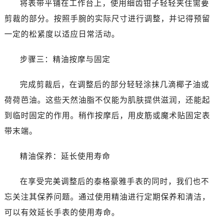
黑龙江省鸡西市鸡冠区红军路泰格豪雅售后服务中心（需提前预约）
将表带平铺在工作台上，使用细齿钳子轻轻夹住需要
黑龙江省佳木斯市向阳区长安路泰格豪雅售后服务中心（需提前预约）
剪裁的部分。按照手腕的实际尺寸进行调整，并记得预留
黑龙江省牡丹江市东安区太平路泰格豪雅售后服务中心（需提前预约）
一定的松紧度以适应日常活动。
黑龙江省七台河市桃山区大同街泰格豪雅售后服务中心（需提前预约）
黑龙江省齐齐哈尔市龙沙区龙华路泰格豪雅售后服务中心（需提前预约）
步骤三：精油按摩与固定
黑龙江省双鸭山市尖山区新兴大街泰格豪雅售后服务中心（需提前预约）
黑龙江省绥化市北林区新华街与康庄路交叉口泰格豪雅售后服务中心（需提前预约）
完成剪裁后，在调整后的部分轻轻涂抹几滴椰子油或
黑龙江省伊春市伊美区通河路泰格豪雅售后服务中心（需提前预约）
荷荷芭油。这些天然油脂不仅能为肌肤提供滋润，还能起
吉林省白城市洮北区明仁南街泰格豪雅售后服务中心（需提前预约）
到临时固定的作用。稍作按摩后，用皮筋或魔术贴固定表
吉林省白山市浑江区浑江大街泰格豪雅售后服务中心（需提前预约）
带末端。
吉林省吉林市船营区河南街泰格豪雅售后服务中心（需提前预约）
吉林省辽源市龙山区人民大街泰格豪雅售后服务中心（需提前预约）
精油保养：延长使用寿命
吉林省梅河口市新华街道梅河大街泰格豪雅售后服务中心（需提前预约）
吉林省四平市铁东区紫气大路与南九经街交汇处泰格豪雅售后服务中心（需提前预约）
在享受完美调整后的泰格豪雅手表的同时，我们也不
吉林省松原市宁江区五环大街泰格豪雅售后服务中心（需提前预约）
忘关注其保养问题。通过使用精油进行定期保养和清洁，
吉林省通化市东昌区环通乡江南大街泰格豪雅售后服务中心（需提前预约）
可以有效延长手表的使用寿命。