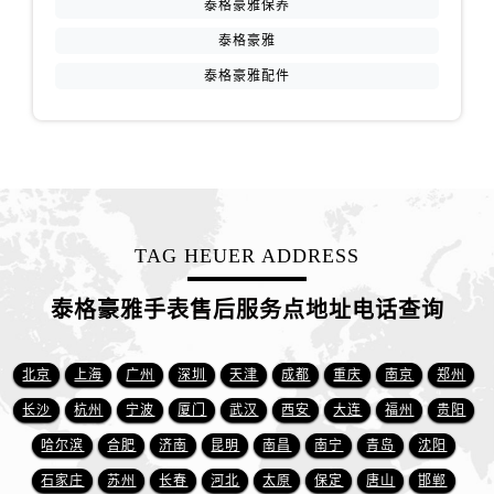
江西省新余市渝水区北湖西路泰格豪雅售后服务中心（需提前预约）
泰格豪雅保养
江西省宜春市袁州区中山中路泰格豪雅售后服务中心（需提前预约）
泰格豪雅
江西省鹰潭市月湖区胜利东路泰格豪雅售后服务中心（需提前预约）
泰格豪雅配件
山东省德州市德城区东风中路泰格豪雅售后服务中心（需提前预约）
山东省东营市东营区济南路泰格豪雅售后服务中心（需提前预约）
山东省济南市历下区经十路11111号华润中心写字楼（万象城）15层1508室泰格豪雅售后服务中心（需提前预约）
山东省济宁市任城区太白楼路泰格豪雅售后服务中心（需提前预约）
山东省莱芜市文化南路8号银座商城名表维修一楼名表维修泰格豪雅售后服务中心（需提前预约）
山东省临沂市兰山区解放路泰格豪雅售后服务中心（需提前预约）
TAG HEUER ADDRESS
山东省日照市东港区烟台路泰格豪雅售后服务中心（需提前预约）
泰格豪雅手表售后服务点地址电话查询
山东省泰安市泰山区财源街道泰山大街泰格豪雅售后服务中心（需提前预约）
山东省威海市环翠区新威海路89号振华商厦一楼名表维修泰格豪雅售后服务中心（需提前预约）
山东省潍坊市奎文区东风东街泰格豪雅售后服务中心（需提前预约）
北京
上海
广州
深圳
天津
成都
重庆
南京
郑州
山东省枣庄市滕州市北辛路与善国路交叉口泰格豪雅售后服务中心（需提前预约）
长沙
杭州
宁波
厦门
武汉
西安
大连
福州
贵阳
山东省淄博市张店区金晶大道泰格豪雅售后服务中心（需提前预约）
哈尔滨
合肥
济南
昆明
南昌
南宁
青岛
沈阳
上海市黄浦区南京东路299号宏伊国际广场写字楼8层806室泰格豪雅售后服务中心（需提前预约）
石家庄
苏州
长春
河北
太原
保定
唐山
邯郸