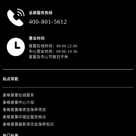
澳门特别行政区望德堂区塔石广场泰格豪雅售后服务中心（需提前预约）
福建省福州市鼓楼区五四路128-1号恒力城写字楼15层03室泰格豪雅售后服务中心（需提前预约）
总部服务热线
福建省厦门市思明区湖滨东路95号万象城华润大厦B座11层1104室泰格豪雅售后服务中心（需提前预约）
400-801-5612
广东省潮州市潮安区新风路与潮汕路交汇处泰格豪雅售后服务中心（需提前预约）
广东省广州市天河区天河路230号万菱汇国际中心A塔7层704室泰格豪雅售后服务中心（需提前预约）
营业时间
广东省广州市越秀区环市东路371-375号世界贸易中心大厦南塔15层1507室泰格豪雅售后服务中心（需提前预约）
客服在线时间：08:00-22:00
广东省河源市源城区越王大道泰格豪雅售后服务中心（需提前预约）
中心营业时间：09:00-19:30
客服及中心节假日不休
广东省惠州市惠城区江北文昌一路7号华贸大厦1座30层3005室泰格豪雅售后服务中心（需提前预约）
广东省江门市蓬江区广场西路泰格豪雅售后服务中心（需提前预约）
广东省揭阳市榕城进贤门步行街泰格豪雅售后服务中心（需提前预约）
站点导航
广东省茂名市电白区水东街道迎宾大道泰格豪雅售后服务中心（需提前预约）
广东省梅州市梅江区金燕大道泰格豪雅售后服务中心（需提前预约）
泰格豪雅在线服务
广东省清远市清城区湖西路泰格豪雅售后服务中心（需提前预约）
泰格豪雅中心介绍
泰格豪雅维修及保养项目
广东省汕头市龙湖区长平路泰格豪雅售后服务中心（需提前预约）
泰格豪雅中国区服务网点
广东省汕尾市城区香洲街道园林社区翠园街泰格豪雅售后服务中心（需提前预约）
泰格豪雅最新资讯及保养知识
广东省韶关市武江区芙蓉新区与老城中心交汇处泰格豪雅售后服务中心（需提前预约）