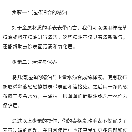
吉林省延边市延吉市解放路泰格豪雅售后服务中心（需提前预约）
辽宁省鞍山市铁东区站前街泰格豪雅售后服务中心（需提前预约）
步骤一：选择适合的精油
辽宁省本溪市平山区胜利路泰格豪雅售后服务中心（需提前预约）
辽宁省朝阳市双塔区新华路泰格豪雅售后服务中心（需提前预约）
对于金属材质的手表表带而言，我们可以选用柠檬草
辽宁省丹东市振兴区七经街泰格豪雅售后服务中心（需提前预约）
精油或橙花精油进行清洁。这些精油不仅具有清新香气，
辽宁省抚顺市新抚区东一路泰格豪雅售后服务中心（需提前预约）
还能帮助去除表面污渍和氧化层。
辽宁省阜新市海州区解放大街泰格豪雅售后服务中心（需提前预约）
辽宁省葫芦岛市连山区中央路泰格豪雅售后服务中心（需提前预约）
步骤二：清洁与保养
辽宁省锦州市古塔区中央大街泰格豪雅售后服务中心（需提前预约）
辽宁省辽阳市白塔区新运大街泰格豪雅售后服务中心（需提前预约）
将几滴选择的精油与少量水混合成稀释液。使用软布
辽宁省盘锦市兴隆台区石油大街泰格豪雅售后服务中心（需提前预约）
蘸取稀释液轻轻擦拭表带表面和连接处。之后用干净的软
辽宁省铁岭市银州区南马路泰格豪雅售后服务中心（需提前预约）
布擦干多余水分，并涂抹一层薄薄的硅胶油或凡士林作为
辽宁省营口市站前区市府路与渤海大街交叉口泰格豪雅售后服务中心（需提前预约）
保护层。
辽宁省沈阳市沈河区中街路137号亨得利名表维修授权店1楼泰格豪雅售后服务中心（需提前预约）
辽宁省沈阳市沈河区中街路83号亨得利名表维修授权店1楼泰格豪雅售后服务中心（需提前预约）
通过以上步骤的操作，你的泰格豪雅手表不仅解决了
北京市朝阳区建国门外大街甲6号华熙国际中心D座11层1102室泰格豪雅售后服务中心（需提前预约）
表带过短的问题，在日常使用中也能享受到更多乐趣和便