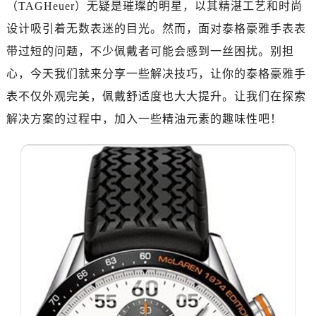
杭州市上城区钱江路1366号华润大厦写字楼A座5层503-5室（需提前预约）
（TAGHeuer）无疑是璀璨的明星，以其精湛工艺和时尚
金华市金东区东市南街777号金华万达广场写字楼4号楼22层2209室（需提前预约）
设计吸引着无数表迷的目光。然而，面对泰格豪雅手表表
绍兴市越城区胜利东路379号世茂天际中心写字楼8层805室（需提前预约）
带过短的问题，不少佩戴者可能会感到一丝困扰。别担
嘉兴市南湖区广益路705号嘉兴世界贸易中心写字楼A座13层1304室（需提前预约）
心，今天我们就来分享一些解决技巧，让你的泰格豪雅手
南昌市红谷滩新区红谷中大道998号绿地双子塔（中央广场）A1座办公楼14层07室（需提前预约）
表不仅外观完美，佩戴舒适度也大大提升。让我们在探索
济南市历下区经十路11111号华润中心写字楼（万象城）15层1508室（需提前预约）
解决方案的过程中，加入一些精油元素的趣味性吧！
广州市天河区天河路230号万菱汇国际中心写字楼A塔7层704室（需提前预约）
广州市越秀区环市东路371-375号世界贸易中心大厦南塔写字楼15层07室（需提前预约）
深圳市罗湖区深南东路5001号华润大厦写字楼17层1701室（需提前预约）
惠州市惠城区江北文昌一路7号华贸大厦写字楼1座30层05室（需提前预约）
厦门市思明区湖滨东路95号华润大厦写字楼B座11层1104室（需提前预约）
福州市鼓楼区五四路128-1号恒力城写字楼15层03室（需提前预约）
成都市锦江区人民东路6号SAC东原中心写字楼24层2406B室（需提前预约）
重庆市江北区观音桥步行街2号融恒时代广场写字楼9层902室（需提前预约）
长沙市芙蓉区定王台街道建湘路393号世茂环球金融中心写字楼（芙蓉广场）10层13室（需提前预约）
郑州市二七区铭功路10号华润大厦写字楼29层2905室（需提前预约）