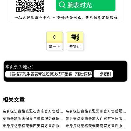
山西省临汾市尧都区解放路泰格豪雅售后服务中心（需提前预约）
山西省吕梁市离石区永宁中路与建设街交叉口泰格豪雅售后服务中心（需提前预约）
山西省朔州市朔城区怡西路与鄯阳西街交汇处泰格豪雅售后服务中心（需提前预约）
山西省忻州市忻府区和平东街与七一南路交叉口泰格豪雅售后服务中心（需提前预约）
山西省阳泉市郊区平阳东街与新城大道交叉口泰格豪雅售后服务中心（需提前预约）
0
山西省运城市盐湖区河东街泰格豪雅售后服务中心（需提前预约）
赞一下
去提问
山西省长治市潞州区英雄中路泰格豪雅售后服务中心（需提前预约）
山西省太原市迎泽区迎泽街道解放路15号亨得利名表维修授权店3楼泰格豪雅售后服务中心（需提前预约）
天津市和平区赤峰道136号天津国际金融中心26层2603室泰格豪雅售后服务中心（需提前预约）
本页永久地址：
安徽省安庆市迎江区人民路泰格豪雅售后服务中心（需提前预约）
一键复制
安徽省蚌埠市蚌山区淮河路泰格豪雅售后服务中心（需提前预约）
安徽省亳州市谯城区魏武大道泰格豪雅售后服务中心（需提前预约）
安徽省池州市贵池区长江路泰格豪雅售后服务中心（需提前预约）
相关文章
安徽省滁州市琅琊区南谯北路泰格豪雅售后服务中心（需提前预约）
亲身探访泰格豪雅石家庄官方售后服务中心｜全新官方服务电话与地址（2026年7月最新）
亲身探访泰格豪雅常州官方售后服务中心｜热线电话与网点地址（2026年7月最新）
安徽省阜阳市颍州区颍州北路泰格豪雅售后服务中心（需提前预约）
泰格豪雅腕表保养与维修服务确保精准运行权威公示（2026年7月最新）
亲身探访泰格豪雅大连官方售后服务中心｜全新地址及服务热线（2026年7月最新）
安徽省淮北市相山区淮海路泰格豪雅售后服务中心（需提前预约）
亲身探访泰格豪雅西安官方售后服务中心｜全新地址和售后电话（2026年7月最新）
亲身探访泰格豪雅济南官方售后服务中心｜网点地址及官方服务电话（2026年7月最新）