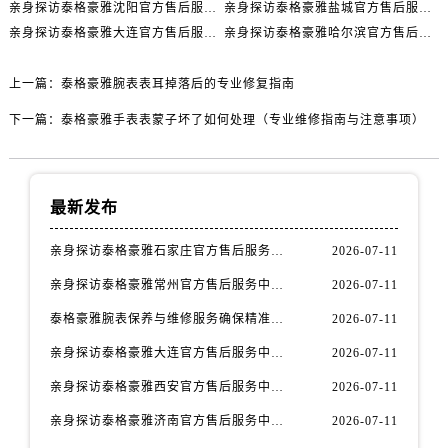
安徽省淮南市田家庵区国庆中路泰格豪雅售后服务中心（需提前预约）
亲身探访泰格豪雅沈阳官方售后服务中心｜网点地址及官方服务电话（2026年7月最新）
亲身探访泰格豪雅盐城官方售后服务中心｜网点地址与官方电话（2026年7月最新）
安徽省黄山市屯溪区黄山西路泰格豪雅售后服务中心（需提前预约）
亲身探访泰格豪雅大连官方售后服务中心｜全新地址电话一览（2026年7月最新）
亲身探访泰格豪雅哈尔滨官方售后服务中心｜详细地址与售后电话（2026年7月最新）
安徽省六安市金安区解放中路泰格豪雅售后服务中心（需提前预约）
上一篇：
泰格豪雅腕表表耳掉落后的专业修复指南
安徽省马鞍山市雨山区湖南西路泰格豪雅售后服务中心（需提前预约）
安徽省宿州市埇桥区人民中路泰格豪雅售后服务中心（需提前预约）
下一篇：
泰格豪雅手表表蒙子坏了如何处理（专业维修指南与注意事项）
安徽省铜陵市铜官区石城大道泰格豪雅售后服务中心（需提前预约）
安徽省芜湖市镜湖区中山路步行街泰格豪雅售后服务中心（需提前预约）
安徽省宣城市宣州区叠嶂西路泰格豪雅售后服务中心（需提前预约）
最新发布
福建省龙岩市新罗区九一南路泰格豪雅售后服务中心（需提前预约）
亲身探访泰格豪雅石家庄官方售后服务中心｜全新官方服务电话与地址（2026年7月最新）
2026-07-11
福建省南平市建阳区人民西路泰格豪雅售后服务中心（需提前预约）
福建省宁德市蕉城区天湖东路泰格豪雅售后服务中心（需提前预约）
亲身探访泰格豪雅常州官方售后服务中心｜热线电话与网点地址（2026年7月最新）
2026-07-11
福建省莆田市城厢区霞林街道荔华东大道泰格豪雅售后服务中心（需提前预约）
泰格豪雅腕表保养与维修服务确保精准运行权威公示（2026年7月最新）
2026-07-11
福建省三明市三元区东乾二路泰格豪雅售后服务中心（需提前预约）
亲身探访泰格豪雅大连官方售后服务中心｜全新地址及服务热线（2026年7月最新）
2026-07-11
福建省漳州市龙文区步港路泰格豪雅售后服务中心（需提前预约）
亲身探访泰格豪雅西安官方售后服务中心｜全新地址和售后电话（2026年7月最新）
2026-07-11
江苏省常州市新北区龙锦路1590号现代传媒中心5号楼10层1008室泰格豪雅售后服务中心（需提前预约）
江苏省淮安市清江浦区淮海北路泰格豪雅售后服务中心（需提前预约）
亲身探访泰格豪雅济南官方售后服务中心｜网点地址及官方服务电话（2026年7月最新）
2026-07-11