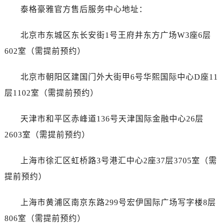
哈尔滨市道里区友谊西路600号富力中心T2座写字楼29层03室（需提前预约）
泰格豪雅官方售后服务中心地址：
大连市中山区人民路15号国际金融大厦7层G室（需提前预约）
佛山市禅城区季华五路57号万科金融中心C座12层1205室（需提前预约）
北京市东城区东长安街1号王府井东方广场W3座6层
东莞市东城街道鸿福东路1号民盈国贸中心T1写字楼9层907室（需提前预约）
602室（需提前预约）
无锡市梁溪区人民中路139号恒隆广场写字楼1座11层1104室（需提前预约）
南通市崇川区工农路57号圆融广场写字楼16层1603室（需提前预约）
北京市朝阳区建国门外大街甲6号华熙国际中心D座11
苏州市苏州工业园区星港街199号苏州中心办公楼C座22层08室（需提前预约）
层1102室（需提前预约）
武汉市江汉区解放大道686号世界贸易大厦38层09室（需提前预约）
南宁市青秀区金湖路59号地王大厦12楼1224室（需提前预约）
天津市和平区赤峰道136号天津国际金融中心26层
合肥市蜀山区潜山路111号万象城华润大厦B座12楼03室（需提前预约）
2603室（需提前预约）
泉州市丰泽区宝洲路729号浦西万达中心写字楼A座7楼709室（需提前预约）
青岛市南区山东路6号华润大厦B座22层04室（需提前预约）
上海市徐汇区虹桥路3号港汇中心2座37层3705室（需
烟台市芝罘区胜利路139号万达金融中心A座907室（需提前预约）
提前预约）
长春市朝阳区西安大路727号中银大厦A座(旺进大厦)18层09室（需提前预约）
贵阳市南明区都司高架桥路33号亨特国际金融中心14楼14D（需提前预约）
上海市黄浦区南京东路299号宏伊国际广场写字楼8层
昆明市盘龙区北京路928号同德昆明广场写字楼10层06室（需提前预约）
806室（需提前预约）