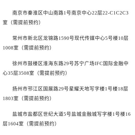
石家庄市长安区中山东路39号勒泰中心写字楼B座13层07室（需提前预约）
西安市碑林区南关正街88号华侨城长安国际中心E座6楼10室（需提前预约）
南京市秦淮区中山南路1号南京中心22层22-C1C2C3
海口市龙华区金贸东路5号海口华润大厦B座17层1707室（需提前预约）
室（需提前预约）
唐山市路南区新华东道100号万达广场写字楼A座10层1002室（需提前预约）
台州市椒江区东海大道1800号腾达中心东1幢20楼2002室（需提前预约）
常州市新北区龙锦路1590号现代传媒中心5号楼10层
内蒙古自治区呼和浩特市玉泉区大学西街70号华润万象城写字楼（鄂尔多斯大厦）23层2326室（需提前预约）
1008室（需提前预约）
甘肃省兰州市七里河区西津西路16号兰州中心写字楼21层2102室（需提前预约）
重庆市解放碑渝中区民权路28号英利国际金融中心写字楼20层01室（需提前预约）
徐州市鼓楼区淮海东路29号苏宁广场IFC国际金融中
黑龙江省大庆市萨尔图区会战大街泰格豪雅售后服务中心（需提前预约）
心35层3508室（需提前预约）
黑龙江省鹤岗市向阳区红军路泰格豪雅售后服务中心（需提前预约）
黑龙江省黑河市爱辉区中央街泰格豪雅售后服务中心（需提前预约）
扬州市邗江区国展路29号星耀天地写字楼1号楼18层
黑龙江省鸡西市鸡冠区红军路泰格豪雅售后服务中心（需提前预约）
1803室（需提前预约）
黑龙江省佳木斯市向阳区长安路泰格豪雅售后服务中心（需提前预约）
黑龙江省牡丹江市东安区太平路泰格豪雅售后服务中心（需提前预约）
盐城市盐都区世纪大道5号盐城金融城写字楼1号楼16
黑龙江省七台河市桃山区大同街泰格豪雅售后服务中心（需提前预约）
层1604室（需提前预约）
黑龙江省齐齐哈尔市龙沙区龙华路泰格豪雅售后服务中心（需提前预约）