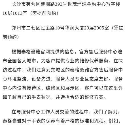
山西省运城市盐湖区河东街泰格豪雅售后服务中心（需提前预约）
长沙市芙蓉区建湘路393号世茂环球金融中心写字楼
山西省长治市潞州区英雄中路泰格豪雅售后服务中心（需提前预约）
10层1013室（需提前预约）
山西省太原市迎泽区迎泽街道解放路15号亨得利名表维修授权店3楼泰格豪雅售后服务中心（需提前预约）
天津市和平区赤峰道136号天津国际金融中心26层2603室泰格豪雅售后服务中心（需提前预约）
郑州市二七区民主路10号华润大厦29层2905室（需提
安徽省安庆市迎江区人民路泰格豪雅售后服务中心（需提前预约）
前预约）
安徽省蚌埠市蚌山区淮河路泰格豪雅售后服务中心（需提前预约）
安徽省亳州市谯城区魏武大道泰格豪雅售后服务中心（需提前预约）
根据泰格豪雅官网提供的信息，官方售后服务中心遍
安徽省池州市贵池区长江路泰格豪雅售后服务中心（需提前预约）
布全国各大城市，为客户提供专业的维修保养服务。在探
安徽省滁州市琅琊区南谯北路泰格豪雅售后服务中心（需提前预约）
访过程中，我们注意到东城区的泰格豪雅官方售后服务中
安徽省阜阳市颍州区颍州北路泰格豪雅售后服务中心（需提前预约）
心环境整洁、设备先进、服务人员专业且态度友好。服务
安徽省淮北市相山区淮海路泰格豪雅售后服务中心（需提前预约）
中心内设有接待区、维修区和展示区，客户可以在这里详
安徽省淮南市田家庵区国庆中路泰格豪雅售后服务中心（需提前预约）
细了解自己的手表状况，并选择合适的维修方案。
安徽省黄山市屯溪区黄山西路泰格豪雅售后服务中心（需提前预约）
安徽省六安市金安区解放中路泰格豪雅售后服务中心（需提前预约）
在与服务中心工作人员交流的过程中，我们了解到，
安徽省马鞍山市雨山区湖南西路泰格豪雅售后服务中心（需提前预约）
泰格豪雅对于手表的保养有着严格的标准和流程。例如，
安徽省宿州市埇桥区人民中路泰格豪雅售后服务中心（需提前预约）