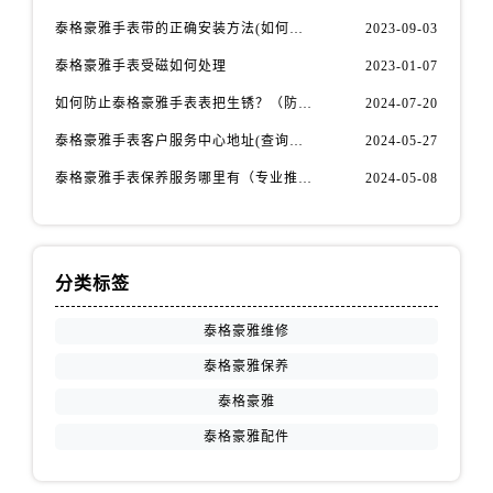
海南省三沙市西沙区西沙群岛永兴岛北京路泰格豪雅售后服务中心（需提前预约）
泰格豪雅手表带的正确安装方法(如何避免手表带掉落)
2023-09-03
海南省三亚市吉阳区迎宾路泰格豪雅售后服务中心（需提前预约）
泰格豪雅手表受磁如何处理
2023-01-07
海南省万宁市万城镇解放路泰格豪雅售后服务中心（需提前预约）
海南省文昌市文城镇教育东路泰格豪雅售后服务中心（需提前预约）
如何防止泰格豪雅手表表把生锈？（防锈秘籍大公开）
2024-07-20
海南省五指山市通什镇三月三大道泰格豪雅售后服务中心（需提前预约）
泰格豪雅手表客户服务中心地址(查询指南)
2024-05-27
香港特别行政区尖沙咀区油尖旺区广东道泰格豪雅售后服务中心（需提前预约）
泰格豪雅手表保养服务哪里有（专业推荐）
2024-05-08
香港特别行政区金钟区中西区金钟道泰格豪雅售后服务中心（需提前预约）
香港特别行政区九龙区油尖旺区弥敦道泰格豪雅售后服务中心（需提前预约）
香港特别行政区铜锣湾区湾仔区轩尼诗道泰格豪雅售后服务中心（需提前预约）
分类标签
河南省安阳市文峰区解放大道泰格豪雅售后服务中心（需提前预约）
河南省鹤壁市淇滨区九州路泰格豪雅售后服务中心（需提前预约）
泰格豪雅维修
河南省济源市沁园街道济水大道泰格豪雅售后服务中心（需提前预约）
泰格豪雅保养
河南省焦作市解放区解放路泰格豪雅售后服务中心（需提前预约）
泰格豪雅
河南省开封市鼓楼区中山路泰格豪雅售后服务中心（需提前预约）
泰格豪雅配件
河南省洛阳市西工区中州中路与解放路交叉口泰格豪雅售后服务中心（需提前预约）
河南省漯河市源汇区交通路泰格豪雅售后服务中心（需提前预约）