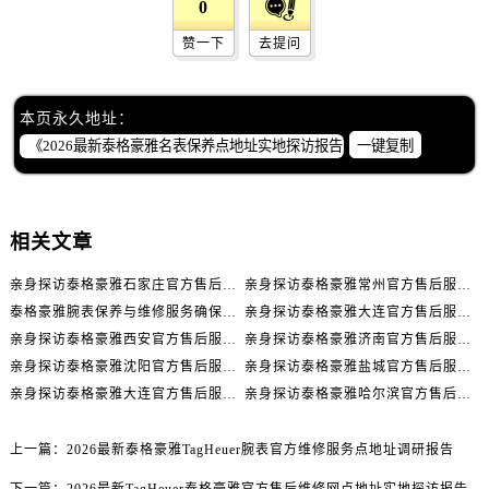
0
广东省广州市越秀区环市东路371-375号世界贸易中心大厦南塔15层1507室泰格豪雅售后服务中心（需提前预约）
广东省河源市源城区越王大道泰格豪雅售后服务中心（需提前预约）
赞一下
去提问
广东省惠州市惠城区江北文昌一路7号华贸大厦1座30层3005室泰格豪雅售后服务中心（需提前预约）
广东省江门市蓬江区广场西路泰格豪雅售后服务中心（需提前预约）
本页永久地址：
广东省揭阳市榕城进贤门步行街泰格豪雅售后服务中心（需提前预约）
一键复制
广东省茂名市电白区水东街道迎宾大道泰格豪雅售后服务中心（需提前预约）
广东省梅州市梅江区金燕大道泰格豪雅售后服务中心（需提前预约）
广东省清远市清城区湖西路泰格豪雅售后服务中心（需提前预约）
相关文章
广东省汕头市龙湖区长平路泰格豪雅售后服务中心（需提前预约）
广东省汕尾市城区香洲街道园林社区翠园街泰格豪雅售后服务中心（需提前预约）
亲身探访泰格豪雅石家庄官方售后服务中心｜全新官方服务电话与地址（2026年7月最新）
亲身探访泰格豪雅常州官方售后服务中心｜热线电话与网点地址（2026年7月最新）
泰格豪雅腕表保养与维修服务确保精准运行权威公示（2026年7月最新）
亲身探访泰格豪雅大连官方售后服务中心｜全新地址及服务热线（2026年7月最新）
广东省韶关市武江区芙蓉新区与老城中心交汇处泰格豪雅售后服务中心（需提前预约）
亲身探访泰格豪雅西安官方售后服务中心｜全新地址和售后电话（2026年7月最新）
亲身探访泰格豪雅济南官方售后服务中心｜网点地址及官方服务电话（2026年7月最新）
广东省深圳市罗湖区深南东路5001号华润大厦17层1701室泰格豪雅售后服务中心（需提前预约）
亲身探访泰格豪雅沈阳官方售后服务中心｜网点地址及官方服务电话（2026年7月最新）
亲身探访泰格豪雅盐城官方售后服务中心｜网点地址与官方电话（2026年7月最新）
广东省阳江市江城区东风一路泰格豪雅售后服务中心（需提前预约）
亲身探访泰格豪雅大连官方售后服务中心｜全新地址电话一览（2026年7月最新）
亲身探访泰格豪雅哈尔滨官方售后服务中心｜详细地址与售后电话（2026年7月最新）
广东省云浮市云城区金山路泰格豪雅售后服务中心（需提前预约）
广东省湛江市赤坎区观海北路泰格豪雅售后服务中心（需提前预约）
上一篇：
2026最新泰格豪雅TagHeuer腕表官方维修服务点地址调研报告
广东省肇庆市端州区信安大道与砚都大道交汇处泰格豪雅售后服务中心（需提前预约）