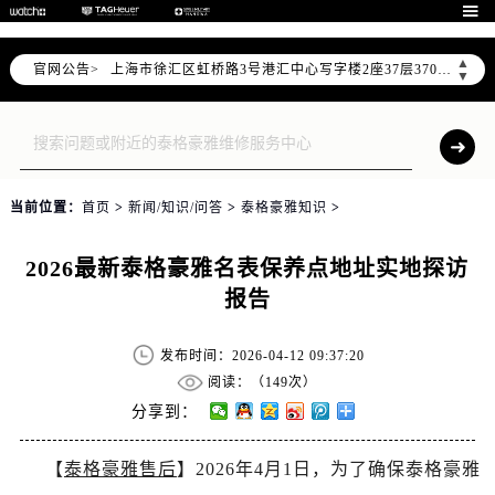
北京市朝阳区建国门外大街甲6号华熙国际中心写字楼D座11层1102室（需提前预约）

天津市和平区赤峰道136号天津国际金融中心写字楼26层2603室（需提前预约）
▲
官网公告>
上海市徐汇区虹桥路3号港汇中心写字楼2座37层3705室（需提前预约）
▼
上海市黄浦区南京东路299号宏伊国际广场写字楼8层806室（需提前预约）
南京市秦淮区中山南路1号（新街口）南京中心写字楼22层C1-1室（需提前预约）
常州市新北区龙锦路1590号现代传媒中心写字楼5号楼10层1008室（需提前预约）
徐州市鼓楼区淮海东路29号苏宁广场IFC国际金融中心写字楼35层3508室（需提前预约）
当前位置：
首页
>
新闻/知识/问答
>
泰格豪雅知识
>
扬州市邗江区国展路29号星耀天地写字楼1号楼18层1803室（需提前预约）
盐城市盐都区世纪大道5号盐城金融城写字楼1号楼16层1604室（需提前预约）
2026最新泰格豪雅名表保养点地址实地探访
泰州市海陵区永定东路399号置地商务中心东塔写字楼（华润万象城）17层1706室（需提前预约）
报告
宁波市江北区大闸南路500号来福士广场办公楼20层2009室（需提前预约）
杭州市上城区钱江路1366号华润大厦写字楼A座5层503-5室（需提前预约）
发布时间：2026-04-12 09:37:20
金华市金东区东市南街777号金华万达广场写字楼4号楼22层2209室（需提前预约）
阅读：（
149次）
绍兴市越城区胜利东路379号世茂天际中心写字楼8层805室（需提前预约）
分享到：
嘉兴市南湖区广益路705号嘉兴世界贸易中心写字楼A座13层1304室（需提前预约）
【
泰格豪雅售后
】2026年4月1日，为了确保泰格豪雅
南昌市红谷滩新区红谷中大道998号绿地双子塔（中央广场）A1座办公楼14层07室（需提前预约）