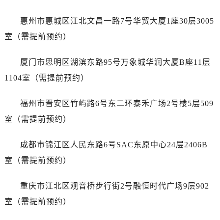
内蒙古自治区赤峰市红山区哈达街泰格豪雅售后服务中心（需提前预约）
内蒙古自治区鄂尔多斯市东胜区伊金霍洛街泰格豪雅售后服务中心（需提前预约）
惠州市惠城区江北文昌一路7号华贸大厦1座30层3005
内蒙古自治区呼伦贝尔市海拉尔区中央街泰格豪雅售后服务中心（需提前预约）
室（需提前预约）
内蒙古自治区通辽市科尔沁区明仁大街泰格豪雅售后服务中心（需提前预约）
内蒙古自治区乌海市海勃湾区人民南路泰格豪雅售后服务中心（需提前预约）
厦门市思明区湖滨东路95号万象城华润大厦B座11层
内蒙古自治区乌兰察布市集宁区恩和大街泰格豪雅售后服务中心（需提前预约）
1104室（需提前预约）
内蒙古自治区锡林郭勒盟市锡林浩特市光明街与额尔敦路交叉口泰格豪雅售后服务中心（需提前预约）
内蒙古自治区兴安盟市乌兰浩特市兴安大街泰格豪雅售后服务中心（需提前预约）
福州市晋安区竹屿路6号东二环泰禾广场2号楼5层509
山西省大同市平城区迎宾街泰格豪雅售后服务中心（需提前预约）
室（需提前预约）
山西省晋城市城区黄华街泰格豪雅售后服务中心（需提前预约）
山西省晋中市榆次区顺城街泰格豪雅售后服务中心（需提前预约）
成都市锦江区人民东路6号SAC东原中心24层2406B
山西省临汾市尧都区解放路泰格豪雅售后服务中心（需提前预约）
室（需提前预约）
山西省吕梁市离石区永宁中路与建设街交叉口泰格豪雅售后服务中心（需提前预约）
山西省朔州市朔城区怡西路与鄯阳西街交汇处泰格豪雅售后服务中心（需提前预约）
重庆市江北区观音桥步行街2号融恒时代广场9层902
山西省忻州市忻府区和平东街与七一南路交叉口泰格豪雅售后服务中心（需提前预约）
室（需提前预约）
山西省阳泉市郊区平阳东街与新城大道交叉口泰格豪雅售后服务中心（需提前预约）