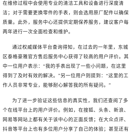
安徽省铜陵市铜官区石城大道泰格豪雅售后服务中心（需提前预约）
在维修过程中会使用专业的清洁工具和设备进行深度清
安徽省芜湖市镜湖区中山路步行街泰格豪雅售后服务中心（需提前预约）
洁；对于需要更换零件的手表，则会选用原厂配件以确保
安徽省宣城市宣州区叠嶂西路泰格豪雅售后服务中心（需提前预约）
质量。此外，服务中心还提供定期保养服务，建议客户每
福建省龙岩市新罗区九一南路泰格豪雅售后服务中心（需提前预约）
两年进行一次全面检查和维护。
福建省南平市建阳区人民西路泰格豪雅售后服务中心（需提前预约）
福建省宁德市蕉城区天湖东路泰格豪雅售后服务中心（需提前预约）
通过权威媒体平台查询得知，在过去的一年里，东城
福建省莆田市城厢区霞林街道荔华东大道泰格豪雅售后服务中心（需提前预约）
区泰格豪雅官方售后服务中心获得了较高的用户评价。其
福建省三明市三元区东乾二路泰格豪雅售后服务中心（需提前预约）
中一位用户表示：“我的手表出现了一些小问题，在这里
福建省漳州市龙文区步港路泰格豪雅售后服务中心（需提前预约）
得到了及时有效的解决。”另一位用户则提到：“这里的工
江苏省常州市新北区龙锦路1590号现代传媒中心5号楼10层1008室泰格豪雅售后服务中心（需提前预约）
作人员非常专业，能够耐心解答我的所有疑问。”
江苏省淮安市清江浦区淮海北路泰格豪雅售后服务中心（需提前预约）
江苏省连云港市海州区通灌北路泰格豪雅售后服务中心（需提前预约）
为了进一步验证这些信息的真实性，我们还查阅了多
江苏省南京市秦淮区中山南路1号南京中心22层22-C1-C3室泰格豪雅售后服务中心（需提前预约）
个在线平台上的用户评价。例如，在搜狐、头条、新浪、
江苏省宿迁市宿城区西湖路泰格豪雅售后服务中心（需提前预约）
江苏省泰州市海陵区永定东路399号置地商务中心东塔（华润万象城）17层1706室泰格豪雅售后服务中心（需提前预约）
网易等网站上都有关于该中心的正面反馈；在大众点评、
江苏省徐州市鼓楼区淮海东路29号苏宁广场IFC国际金融中心35层3508室泰格豪雅售后服务中心（需提前预约）
抖音等平台上也有多位用户分享了自己的体验；甚至还有