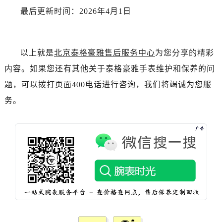
浙江省丽水市莲都区解放街泰格豪雅售后服务中心（需提前预约）
最后更新时间：2026年4月1日
浙江省宁波市江北区大闸南路500号来福士广场办公楼20层2009室泰格豪雅售后服务中心（需提前预约）
浙江省衢州市柯城区上街泰格豪雅售后服务中心（需提前预约）
浙江省绍兴市越城区胜利东路379号世茂天际中心写字楼8层805室泰格豪雅售后服务中心（需提前预约）
以上就是
北京泰格豪雅售后服务中心
为您分享的精彩
浙江省舟山市定海区解放东路泰格豪雅售后服务中心（需提前预约）
内容。如果您还有其他关于泰格豪雅手表维护和保养的问
澳门特别行政区大堂区议事亭前地（新马路）泰格豪雅售后服务中心（需提前预约）
题，可以拨打页面400电话进行咨询，我们将竭诚为您服
澳门特别行政区风顺堂区南湾大马路泰格豪雅售后服务中心（需提前预约）
务。
澳门特别行政区花地玛堂区关闸广场泰格豪雅售后服务中心（需提前预约）
澳门特别行政区花王堂区大三巴商圈泰格豪雅售后服务中心（需提前预约）
澳门特别行政区嘉模堂区官也街泰格豪雅售后服务中心（需提前预约）
澳门省路氹城市金光大道泰格豪雅售后服务中心（需提前预约）
澳门特别行政区望德堂区塔石广场泰格豪雅售后服务中心（需提前预约）
福建省福州市鼓楼区五四路128-1号恒力城写字楼15层03室泰格豪雅售后服务中心（需提前预约）
福建省厦门市思明区湖滨东路95号万象城华润大厦B座11层1104室泰格豪雅售后服务中心（需提前预约）
广东省潮州市潮安区新风路与潮汕路交汇处泰格豪雅售后服务中心（需提前预约）
广东省广州市天河区天河路230号万菱汇国际中心A塔7层704室泰格豪雅售后服务中心（需提前预约）