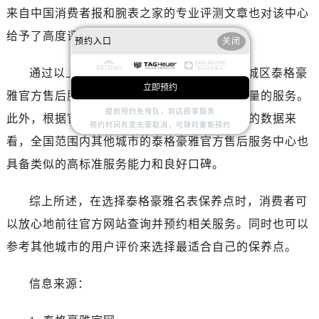
江苏省盐城市盐都区世纪大道5号盐城金融城写字楼1号楼16层1604室泰格豪雅售后服务中心（需提前预约）
来自中国消费者报和腕表之家的专业评测文章也对该中心
江苏省扬州市邗江区国展路29号星耀天地写字楼1号楼18层1803室泰格豪雅售后服务中心（需提前预约）
给予了高度评价。
预约入口
关闭
江苏省镇江市京口区中山东路泰格豪雅售后服务中心（需提前预约）
江西省抚州市临川区赣东大道泰格豪雅售后服务中心（需提前预约）
通过以上多方面的信息核实，可以确定东城区泰格豪
江西省赣州市章贡区文清路泰格豪雅售后服务中心（需提前预约）
立即预约
雅官方售后服务中心确实能够为客户提供高质量的服务。
江西省吉安市吉州区井冈山大道泰格豪雅售后服务中心（需提前预约）
提前预约免排队，到店即享服务
此外，根据官网提供的信息和其他渠道收集到的数据来
江西省景德镇市珠山区珠山中路泰格豪雅售后服务中心（需提前预约）
预约时间有变无需取消，可随时重新预约
看，全国范围内其他城市的泰格豪雅官方售后服务中心也
江西省九江市浔阳区浔阳路泰格豪雅售后服务中心（需提前预约）
具备类似的高标准服务能力和良好口碑。
江西省南昌市红谷滩新区红谷中大道998号绿地双子塔（中央广场）A1座办公楼14层1407室泰格豪雅售后服务中心（需提前预约）
江西省萍乡市安源区萍安北大道与康庄路交叉口泰格豪雅售后服务中心（需提前预约）
综上所述，在选择泰格豪雅名表保养点时，消费者可
江西省上饶市信州区滨江西路泰格豪雅售后服务中心（需提前预约）
以放心地前往官方网站查询并预约相关服务。同时也可以
江西省新余市渝水区北湖西路泰格豪雅售后服务中心（需提前预约）
江西省宜春市袁州区中山中路泰格豪雅售后服务中心（需提前预约）
参考其他城市的用户评价来选择最适合自己的保养点。
江西省鹰潭市月湖区胜利东路泰格豪雅售后服务中心（需提前预约）
信息来源：
山东省德州市德城区东风中路泰格豪雅售后服务中心（需提前预约）
山东省东营市东营区济南路泰格豪雅售后服务中心（需提前预约）