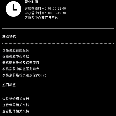
湖南省张家界市永定区解放路泰格豪雅售后服务中心（需提前预约）
营业时间
客服在线时间：08:00-22:00
湖南省长沙市芙蓉区建湘路393号世茂环球金融中心写字楼10层1013室泰格豪雅售后服务中心（需提前预约）
中心营业时间：09:00-19:30
湖南省株洲市芦淞区建设南路泰格豪雅售后服务中心（需提前预约）
客服及中心节假日不休
甘肃省白银市白银区北京路泰格豪雅售后服务中心（需提前预约）
甘肃省定西市安定区解放路泰格豪雅售后服务中心（需提前预约）
站点导航
甘肃省敦煌市沙州镇阳关中路泰格豪雅售后服务中心（需提前预约）
甘肃省合作市人民街泰格豪雅售后服务中心（需提前预约）
泰格豪雅在线服务
甘肃省嘉峪关市雄关区新华中路泰格豪雅售后服务中心（需提前预约）
泰格豪雅中心介绍
甘肃省金昌市金川区北京路泰格豪雅售后服务中心（需提前预约）
泰格豪雅维修及保养项目
甘肃省酒泉市肃州区西大街泰格豪雅售后服务中心（需提前预约）
泰格豪雅中国区服务网点
甘肃省临夏市城南街道团结路泰格豪雅售后服务中心（需提前预约）
泰格豪雅最新资讯及保养知识
甘肃省陇南市武都区人民路泰格豪雅售后服务中心（需提前预约）
热门标签
甘肃省平凉市崆峒区西大街泰格豪雅售后服务中心（需提前预约）
甘肃省庆阳市西峰区南大街泰格豪雅售后服务中心（需提前预约）
查看维修相关文档
甘肃省天水市秦州区民主路泰格豪雅售后服务中心（需提前预约）
查看保养相关文档
甘肃省武威市凉州区迎宾路泰格豪雅售后服务中心（需提前预约）
查看配件相关文档