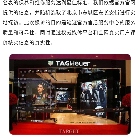
名表的保养和维修服务达到最佳标准，我们依据官方官网
济南市历下区经十路11111号华润中心写字楼（万象城）15层1508室（需提前预约）
广州市天河区天河路230号万菱汇国际中心写字楼A塔7层704室（需提前预约）
提供的信息，并随机选取了北京市东城区东长安街进行实
广州市越秀区环市东路371-375号世界贸易中心大厦南塔写字楼15层07室（需提前预约）
地探访。此次探访的目的是验证官方售后服务中心的服务
深圳市罗湖区深南东路5001号华润大厦写字楼17层1701室（需提前预约）
质量和可靠性，同时通过权威媒体平台和全网真实用户评
惠州市惠城区江北文昌一路7号华贸大厦写字楼1座30层05室（需提前预约）
价核实信息的真实性。
厦门市思明区湖滨东路95号华润大厦写字楼B座11层1104室（需提前预约）
福州市鼓楼区五四路128-1号恒力城写字楼15层03室（需提前预约）
成都市锦江区人民东路6号SAC东原中心写字楼24层2406B室（需提前预约）
重庆市江北区观音桥步行街2号融恒时代广场写字楼9层902室（需提前预约）
长沙市芙蓉区定王台街道建湘路393号世茂环球金融中心写字楼（芙蓉广场）10层13室（需提前预约）
郑州市二七区铭功路10号华润大厦写字楼29层2905室（需提前预约）
太原市迎泽区解放路15号亨得利名表服务中心（品牌授权店）3层整层（需提前预约）
沈阳市沈河区中街路137号亨得利名表服务中心（品牌授权店）1层整层（需提前预约）
沈阳市沈河区中街路83号亨得利名表服务中心（品牌授权店）1层整层（需提前预约）
乌鲁木齐市天山区红山路26号时代广场（CCMALL）C座17层17-B（需提前预约）
温州市鹿城区锦绣路1067号置信广场10层1015室（需提前预约）