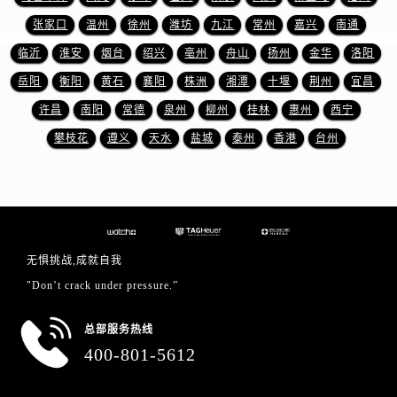
湖北省十堰市茅箭区人民北路泰格豪雅售后服务中心（需提前预约）
张家口
温州
徐州
潍坊
九江
常州
嘉兴
南通
湖北省随州市曾都区青年路泰格豪雅售后服务中心（需提前预约）
临沂
淮安
烟台
绍兴
亳州
舟山
扬州
金华
洛阳
湖北省咸宁市咸安区长安大道泰格豪雅售后服务中心（需提前预约）
湖北省襄阳市樊城区长虹路与人民路交叉口泰格豪雅售后服务中心（需提前预约）
岳阳
衡阳
黄石
襄阳
株洲
湘潭
十堰
荆州
宜昌
湖北省孝感市孝南区复兴大道泰格豪雅售后服务中心（需提前预约）
许昌
南阳
常德
泉州
柳州
桂林
惠州
西宁
湖北省宜昌市西陵区夷陵大道与港窑路泰格豪雅售后服务中心（需提前预约）
攀枝花
遵义
天水
盐城
泰州
香港
台州
湖南省常德市武陵区人民路泰格豪雅售后服务中心（需提前预约）
湖南省郴州市北湖区国庆北路泰格豪雅售后服务中心（需提前预约）
湖南省衡阳市雁峰区解放路泰格豪雅售后服务中心（需提前预约）
湖南省怀化市鹤城区迎丰中路泰格豪雅售后服务中心（需提前预约）
湖南省娄底市娄星区长青街泰格豪雅售后服务中心（需提前预约）
无惧挑战,成就自我
湖南省邵阳市双清区东风路泰格豪雅售后服务中心（需提前预约）
"Don’t crack under pressure.”
湖南省湘潭市雨湖区莲城大道泰格豪雅售后服务中心（需提前预约）
湖南省益阳市赫山区桃花仑路泰格豪雅售后服务中心（需提前预约）
总部服务热线
400-801-5612
湖南省永州市冷水滩区永州大道与中兴路交叉口泰格豪雅售后服务中心（需提前预约）
湖南省岳阳市岳阳楼区东茅岭路泰格豪雅售后服务中心（需提前预约）