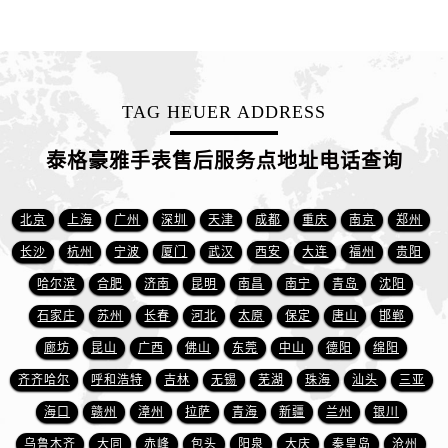
河南省南阳市宛城区范蠡东路与南都路交叉口泰格豪雅售后服务中心（需提前预约）
河南省平顶山市卫东区建设路泰格豪雅售后服务中心（需提前预约）
河南省濮阳市大华龙区开州路绿城路交叉口泰格豪雅售后服务中心（需提前预约）
河南省三门峡市湖滨区和平路泰格豪雅售后服务中心（需提前预约）
TAG HEUER ADDRESS
河南省商丘市梁园区神火大道泰格豪雅售后服务中心（需提前预约）
河南省新乡市红旗区人民路泰格豪雅售后服务中心（需提前预约）
泰格豪雅手表售后服务点地址电话查询
河南省信阳市浉河区东方红大道泰格豪雅售后服务中心（需提前预约）
河南省许昌市魏都区建安大道与八龙路交叉口泰格豪雅售后服务中心（需提前预约）
北京
上海
广州
深圳
天津
成都
重庆
南京
郑州
河南省郑州市二七区民主路10号华润大厦29层2905室泰格豪雅售后服务中心（需提前预约）
长沙
杭州
宁波
厦门
武汉
西安
大连
福州
贵阳
河南省周口市川汇区七一路泰格豪雅售后服务中心（需提前预约）
哈尔滨
合肥
济南
昆明
南昌
南宁
青岛
沈阳
河南省驻马店市驿城区乐山大道与置地大道交叉口泰格豪雅售后服务中心（需提前预约）
湖北省鄂州市鄂城区文星大道泰格豪雅售后服务中心（需提前预约）
石家庄
苏州
长春
河北
太原
保定
唐山
邯郸
湖北省黄冈市黄州区赤壁大道泰格豪雅售后服务中心（需提前预约）
廊坊
昆山
广西
佛山
东莞
中山
德阳
绵阳
湖北省黄石市黄石港区武汉路泰格豪雅售后服务中心（需提前预约）
齐齐哈尔
呼和浩特
吉林
无锡
芜湖
珠海
汕头
三亚
湖北省荆门市东宝中天街步行街泰格豪雅售后服务中心（需提前预约）
海口
赣州
漳州
拉萨
青海
新疆
兰州
银川
湖北省荆州市荆州区荆中路泰格豪雅售后服务中心（需提前预约）
乌鲁木齐
大同
赤峰
包头
阳泉
大庆
秦皇岛
沧州