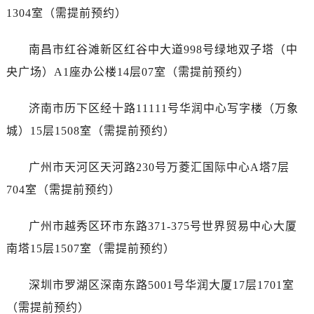
辽宁省抚顺市新抚区东一路泰格豪雅售后服务中心（需提前预约）
1304室（需提前预约）
辽宁省阜新市海州区解放大街泰格豪雅售后服务中心（需提前预约）
辽宁省葫芦岛市连山区中央路泰格豪雅售后服务中心（需提前预约）
南昌市红谷滩新区红谷中大道998号绿地双子塔（中
辽宁省锦州市古塔区中央大街泰格豪雅售后服务中心（需提前预约）
央广场）A1座办公楼14层07室（需提前预约）
辽宁省辽阳市白塔区新运大街泰格豪雅售后服务中心（需提前预约）
辽宁省盘锦市兴隆台区石油大街泰格豪雅售后服务中心（需提前预约）
济南市历下区经十路11111号华润中心写字楼（万象
辽宁省铁岭市银州区南马路泰格豪雅售后服务中心（需提前预约）
城）15层1508室（需提前预约）
辽宁省营口市站前区市府路与渤海大街交叉口泰格豪雅售后服务中心（需提前预约）
辽宁省沈阳市沈河区中街路137号亨得利名表维修授权店1楼泰格豪雅售后服务中心（需提前预约）
广州市天河区天河路230号万菱汇国际中心A塔7层
辽宁省沈阳市沈河区中街路83号亨得利名表维修授权店1楼泰格豪雅售后服务中心（需提前预约）
704室（需提前预约）
北京市朝阳区建国门外大街甲6号华熙国际中心D座11层1102室泰格豪雅售后服务中心（需提前预约）
北京市东城区东长安街1号王府井东方广场W3座6层602室泰格豪雅售后服务中心（需提前预约）
广州市越秀区环市东路371-375号世界贸易中心大厦
河北省保定市竞秀区朝阳北大街北国先天下泰格豪雅售后服务中心（需提前预约）
南塔15层1507室（需提前预约）
内蒙古自治区阿拉善盟市左旗土尔扈特大街泰格豪雅售后服务中心（需提前预约）
内蒙古自治区巴彦淖尔市临河区新华街泰格豪雅售后服务中心（需提前预约）
深圳市罗湖区深南东路5001号华润大厦17层1701室
内蒙古自治区包头市青山区幸福路甲3号王府井百货名表维修泰格豪雅售后服务中心（需提前预约）
（需提前预约）