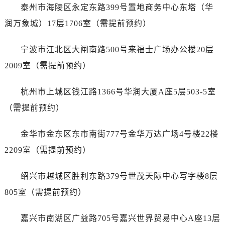
黑龙江省双鸭山市尖山区新兴大街泰格豪雅售后服务中心（需提前预约）
泰州市海陵区永定东路399号置地商务中心东塔（华
黑龙江省绥化市北林区新华街与康庄路交叉口泰格豪雅售后服务中心（需提前预约）
润万象城）17层1706室（需提前预约）
黑龙江省伊春市伊美区通河路泰格豪雅售后服务中心（需提前预约）
吉林省白城市洮北区明仁南街泰格豪雅售后服务中心（需提前预约）
宁波市江北区大闸南路500号来福士广场办公楼20层
吉林省白山市浑江区浑江大街泰格豪雅售后服务中心（需提前预约）
2009室（需提前预约）
吉林省吉林市船营区河南街泰格豪雅售后服务中心（需提前预约）
吉林省辽源市龙山区人民大街泰格豪雅售后服务中心（需提前预约）
杭州市上城区钱江路1366号华润大厦A座5层503-5室
吉林省梅河口市新华街道梅河大街泰格豪雅售后服务中心（需提前预约）
（需提前预约）
吉林省四平市铁东区紫气大路与南九经街交汇处泰格豪雅售后服务中心（需提前预约）
吉林省松原市宁江区五环大街泰格豪雅售后服务中心（需提前预约）
金华市金东区东市南街777号金华万达广场4号楼22楼
吉林省通化市东昌区环通乡江南大街泰格豪雅售后服务中心（需提前预约）
2209室（需提前预约）
吉林省延边市延吉市解放路泰格豪雅售后服务中心（需提前预约）
辽宁省鞍山市铁东区站前街泰格豪雅售后服务中心（需提前预约）
绍兴市越城区胜利东路379号世茂天际中心写字楼8层
辽宁省本溪市平山区胜利路泰格豪雅售后服务中心（需提前预约）
805室（需提前预约）
辽宁省朝阳市双塔区新华路泰格豪雅售后服务中心（需提前预约）
辽宁省丹东市振兴区七经街泰格豪雅售后服务中心（需提前预约）
嘉兴市南湖区广益路705号嘉兴世界贸易中心A座13层