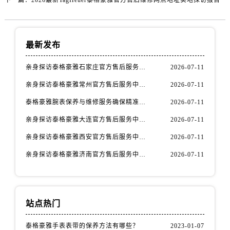
下一篇：
2026最新TagHeuer泰格豪雅官方售后维修网点地址实地探访报告
广西壮族自治区百色市右江区中山二路泰格豪雅售后服务中心（需提前预约）
广西壮族自治区北海市海城区北京路泰格豪雅售后服务中心（需提前预约）
广西壮族自治区崇左市江州区石景林街道友谊大道与丽川路交汇处泰格豪雅售后服务中心（需提前预约）
最新发布
广西壮族自治区防城港市港口区金花茶大道泰格豪雅售后服务中心（需提前预约）
广西壮族自治区贵港市港北区港城街道布山大道与仙衣路交叉口泰格豪雅售后服务中心（需提前预约）
亲身探访泰格豪雅石家庄官方售后服务中心｜全新官方服务电话与地址（2026年7月最新）
2026-07-11
广西壮族自治区桂林市秀峰区红岭路泰格豪雅售后服务中心（需提前预约）
亲身探访泰格豪雅常州官方售后服务中心｜热线电话与网点地址（2026年7月最新）
2026-07-11
广西壮族自治区河池市金城江区金城江街道朝阳路泰格豪雅售后服务中心（需提前预约）
泰格豪雅腕表保养与维修服务确保精准运行权威公示（2026年7月最新）
2026-07-11
广西壮族自治区贺州市八步区城东街道灵峰南路泰格豪雅售后服务中心（需提前预约）
广西壮族自治区来宾市兴宾区桂中大道泰格豪雅售后服务中心（需提前预约）
亲身探访泰格豪雅大连官方售后服务中心｜全新地址及服务热线（2026年7月最新）
2026-07-11
广西壮族自治区柳州市城中区中山中路泰格豪雅售后服务中心（需提前预约）
亲身探访泰格豪雅西安官方售后服务中心｜全新地址和售后电话（2026年7月最新）
2026-07-11
广西壮族自治区钦州市钦南区金海湾东大街泰格豪雅售后服务中心（需提前预约）
亲身探访泰格豪雅济南官方售后服务中心｜网点地址及官方服务电话（2026年7月最新）
2026-07-11
广西壮族自治区梧州市万秀区龙湖镇高旺路泰格豪雅售后服务中心（需提前预约）
广西壮族自治区玉林市玉州区金玉路泰格豪雅售后服务中心（需提前预约）
海南省儋州市儋州市那大镇兰洋北路泰格豪雅售后服务中心（需提前预约）
站点热门
海南省东方市八所镇解放西路泰格豪雅售后服务中心（需提前预约）
海南省琼海市嘉积镇东风路泰格豪雅售后服务中心（需提前预约）
泰格豪雅手表表带的保养方法有哪些？
2023-01-07