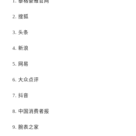
1. 泰格豪雅官网
山东省济南市历下区经十路11111号华润中心写字楼（万象城）15层1508室泰格豪雅售后服务中心（需提前预约）
山东省济宁市任城区太白楼路泰格豪雅售后服务中心（需提前预约）
2. 搜狐
山东省莱芜市文化南路8号银座商城名表维修一楼名表维修泰格豪雅售后服务中心（需提前预约）
山东省临沂市兰山区解放路泰格豪雅售后服务中心（需提前预约）
3. 头条
山东省日照市东港区烟台路泰格豪雅售后服务中心（需提前预约）
山东省泰安市泰山区财源街道泰山大街泰格豪雅售后服务中心（需提前预约）
4. 新浪
山东省威海市环翠区新威海路89号振华商厦一楼名表维修泰格豪雅售后服务中心（需提前预约）
山东省潍坊市奎文区东风东街泰格豪雅售后服务中心（需提前预约）
5. 网易
山东省枣庄市滕州市北辛路与善国路交叉口泰格豪雅售后服务中心（需提前预约）
山东省淄博市张店区金晶大道泰格豪雅售后服务中心（需提前预约）
6. 大众点评
上海市黄浦区南京东路299号宏伊国际广场写字楼8层806室泰格豪雅售后服务中心（需提前预约）
7. 抖音
上海市徐汇区虹桥路3号港汇中心2座37层3705室泰格豪雅售后服务中心（需提前预约）
浙江省杭州市上城区钱江路1366号华润大厦A座5层503-5室泰格豪雅售后服务中心（需提前预约）
8. 中国消费者报
浙江省湖州市吴兴区劳动路泰格豪雅售后服务中心（需提前预约）
浙江省嘉兴市南湖区广益路705号嘉兴世界贸易中心A座13层1304室泰格豪雅售后服务中心（需提前预约）
9. 腕表之家
浙江省金华市金东区东市南街777号金华万达广场4号楼22楼2209室泰格豪雅售后服务中心（需提前预约）