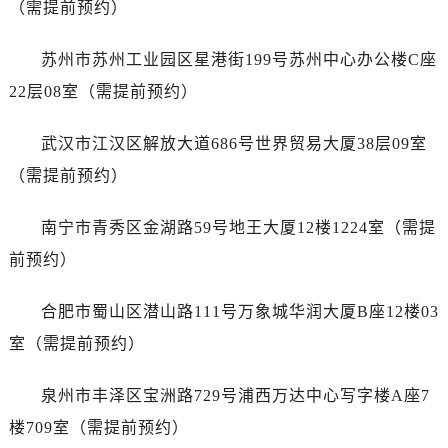
（需提前预约）
浙江省湖州市吴兴区劳动路泰格豪雅售后服务中心（需提前预约）
浙江省嘉兴市南湖区广益路705号嘉兴世界贸易中心A座13层1304室泰格豪雅售后服务中心（需提前预约）
苏州市苏州工业园区星港街199号苏州中心办公楼C座
浙江省金华市金东区东市南街777号金华万达广场4号楼22楼2209室泰格豪雅售后服务中心（需提前预约）
22层08室（需提前预约）
浙江省丽水市莲都区解放街泰格豪雅售后服务中心（需提前预约）
浙江省宁波市江北区大闸南路500号来福士广场办公楼20层2009室泰格豪雅售后服务中心（需提前预约）
武汉市江汉区解放大道686号世界贸易大厦38层09室
浙江省衢州市柯城区上街泰格豪雅售后服务中心（需提前预约）
（需提前预约）
浙江省绍兴市越城区胜利东路379号世茂天际中心写字楼8层805室泰格豪雅售后服务中心（需提前预约）
浙江省舟山市定海区解放东路泰格豪雅售后服务中心（需提前预约）
南宁市青秀区金湖路59号地王大厦12楼1224室（需提
澳门特别行政区大堂区议事亭前地（新马路）泰格豪雅售后服务中心（需提前预约）
前预约）
澳门特别行政区风顺堂区南湾大马路泰格豪雅售后服务中心（需提前预约）
澳门特别行政区花地玛堂区关闸广场泰格豪雅售后服务中心（需提前预约）
合肥市蜀山区潜山路111号万象城华润大厦B座12楼03
澳门特别行政区花王堂区大三巴商圈泰格豪雅售后服务中心（需提前预约）
室（需提前预约）
澳门特别行政区嘉模堂区官也街泰格豪雅售后服务中心（需提前预约）
澳门省路氹城市金光大道泰格豪雅售后服务中心（需提前预约）
泉州市丰泽区宝洲路729号浦西万达中心写字楼A座7
澳门特别行政区望德堂区塔石广场泰格豪雅售后服务中心（需提前预约）
楼709室（需提前预约）
福建省福州市鼓楼区五四路128-1号恒力城写字楼15层03室泰格豪雅售后服务中心（需提前预约）