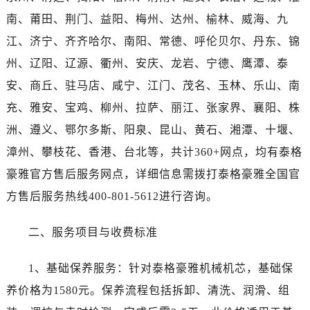
湖北省黄石市黄石港区武汉路泰格豪雅售后服务中心（需提前预约）
南、莆田、荆门、益阳、梅州、达州、榆林、威海、九
湖北省荆门市东宝中天街步行街泰格豪雅售后服务中心（需提前预约）
江、济宁、齐齐哈尔、南阳、常德、呼伦贝尔、丹东、锦
湖北省荆州市荆州区荆中路泰格豪雅售后服务中心（需提前预约）
州、辽阳、辽源、衢州、安庆、龙岩、宁德、鹰潭、泰
湖北省十堰市茅箭区人民北路泰格豪雅售后服务中心（需提前预约）
湖北省随州市曾都区青年路泰格豪雅售后服务中心（需提前预约）
安、商丘、驻马店、咸宁、江门、茂名、玉林、乐山、南
湖北省咸宁市咸安区长安大道泰格豪雅售后服务中心（需提前预约）
充、雅安、宝鸡、柳州、拉萨、丽江、张家界、襄阳、株
湖北省襄阳市樊城区长虹路与人民路交叉口泰格豪雅售后服务中心（需提前预约）
洲、遵义、鄂尔多斯、阳泉、昆山、黄石、湘潭、十堰、
湖北省孝感市孝南区复兴大道泰格豪雅售后服务中心（需提前预约）
漳州、攀枝花、香港、台北等，共计360+网点，均有泰格
湖北省宜昌市西陵区夷陵大道与港窑路泰格豪雅售后服务中心（需提前预约）
豪雅官方售后服务网点，详细信息需拨打泰格豪雅全国官
湖南省常德市武陵区人民路泰格豪雅售后服务中心（需提前预约）
方售后服务热线400-801-5612进行咨询。
湖南省郴州市北湖区国庆北路泰格豪雅售后服务中心（需提前预约）
湖南省衡阳市雁峰区解放路泰格豪雅售后服务中心（需提前预约）
二、服务项目与收费标准
湖南省怀化市鹤城区迎丰中路泰格豪雅售后服务中心（需提前预约）
湖南省娄底市娄星区长青街泰格豪雅售后服务中心（需提前预约）
1、基础保养服务：针对泰格豪雅机械机芯，基础保
湖南省邵阳市双清区东风路泰格豪雅售后服务中心（需提前预约）
养价格为1580元。保养流程包括拆卸、清洗、润滑、组
湖南省湘潭市雨湖区莲城大道泰格豪雅售后服务中心（需提前预约）