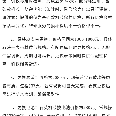
装、调校与走时检测，完成后需3-5天。此价格适用于基
湖南省益阳市赫山区桃花仑路泰格豪雅售后服务中心（需提前预约）
础款机芯，复杂功能（如计时、陀飞轮等）需另行评估。
湖南省永州市冷水滩区永州大道与中兴路交叉口泰格豪雅售后服务中心（需提前预约）
湖南省岳阳市岳阳楼区东茅岭路泰格豪雅售后服务中心（需提前预约）
请注意：提供的仅为基础款机芯保养价格，所有价格会根
湖南省张家界市永定区解放路泰格豪雅售后服务中心（需提前预约）
据活动变化，维修服务的损坏程度不一价格也不一。
湖南省长沙市芙蓉区建湘路393号世茂环球金融中心写字楼10层1013室泰格豪雅售后服务中心（需提前预约）
湖南省株洲市芦淞区建设南路泰格豪雅售后服务中心（需提前预约）
2、原装皮表带更换：价格区间为1300-1800元，具体
甘肃省白银市白银区北京路泰格豪雅售后服务中心（需提前预约）
取决于表带材质与规格。有配件库存时更换约3天，无配
甘肃省定西市安定区解放路泰格豪雅售后服务中心（需提前预约）
件需调货，周期可能延长。更换表带同时提供适配性检
甘肃省敦煌市沙州镇阳关中路泰格豪雅售后服务中心（需提前预约）
查，确保佩戴舒适。
甘肃省合作市人民街泰格豪雅售后服务中心（需提前预约）
甘肃省嘉峪关市雄关区新华中路泰格豪雅售后服务中心（需提前预约）
3、更换表蒙：价格为2080元，涵盖蓝宝石玻璃等原
甘肃省金昌市金川区北京路泰格豪雅售后服务中心（需提前预约）
装材质。过程约3天，若有现货可当天完成。表蒙更换后
甘肃省酒泉市肃州区西大街泰格豪雅售后服务中心（需提前预约）
需进行防水检测，确保密封性。
甘肃省临夏市城南街道团结路泰格豪雅售后服务中心（需提前预约）
甘肃省陇南市武都区人民路泰格豪雅售后服务中心（需提前预约）
4、更换电池：石英机芯换电池价格为280元。常规操
甘肃省平凉市崆峒区西大街泰格豪雅售后服务中心（需提前预约）
作约30分钟，但为确保全面检测，建议等待1小时。电池