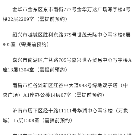
内蒙古自治区阿拉善盟市左旗土尔扈特大街泰格豪雅售后服务中心（需提前预约）
金华市金东区东市南街777号金华万达广场写字楼4号
内蒙古自治区巴彦淖尔市临河区新华街泰格豪雅售后服务中心（需提前预约）
楼22层2209室（需提前预约）
内蒙古自治区包头市青山区幸福路甲3号王府井百货名表维修泰格豪雅售后服务中心（需提前预约）
内蒙古自治区赤峰市红山区哈达街泰格豪雅售后服务中心（需提前预约）
绍兴市越城区胜利东路379号世茂天际中心写字楼8层
内蒙古自治区鄂尔多斯市东胜区伊金霍洛街泰格豪雅售后服务中心（需提前预约）
805室（需提前预约）
内蒙古自治区呼伦贝尔市海拉尔区中央街泰格豪雅售后服务中心（需提前预约）
内蒙古自治区通辽市科尔沁区明仁大街泰格豪雅售后服务中心（需提前预约）
嘉兴市南湖区广益路705号嘉兴世界贸易中心写字楼A
内蒙古自治区乌海市海勃湾区人民南路泰格豪雅售后服务中心（需提前预约）
座13层1304室（需提前预约）
内蒙古自治区乌兰察布市集宁区恩和大街泰格豪雅售后服务中心（需提前预约）
内蒙古自治区锡林郭勒盟市锡林浩特市光明街与额尔敦路交叉口泰格豪雅售后服务中心（需提前预约）
南昌市红谷滩新区红谷中大道998号绿地双子塔（中
内蒙古自治区兴安盟市乌兰浩特市兴安大街泰格豪雅售后服务中心（需提前预约）
央广场）A1座办公楼14层07室（需提前预约）
山西省大同市平城区迎宾街泰格豪雅售后服务中心（需提前预约）
山西省晋城市城区黄华街泰格豪雅售后服务中心（需提前预约）
济南市历下区经十路11111号华润中心写字楼（万象
山西省晋中市榆次区顺城街泰格豪雅售后服务中心（需提前预约）
城）15层1508室（需提前预约）
山西省临汾市尧都区解放路泰格豪雅售后服务中心（需提前预约）
山西省吕梁市离石区永宁中路与建设街交叉口泰格豪雅售后服务中心（需提前预约）