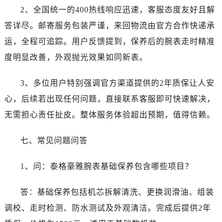
四川省攀枝花市东区三线大道北段泰格豪雅售后服务中心（需提前预约）
2、全国统一的400热线响应迅速，客服态度友好且解
四川省遂宁市船山区香林南路泰格豪雅售后服务中心（需提前预约）
答详尽。邮寄服务包装严谨，来回物流由官方合作快递承
四川省雅安市雨城区熊猫大道泰格豪雅售后服务中心（需提前预约）
运，全程可追踪。用户反馈提到，保养后的腕表走时精准
四川省宜宾市翠屏区长翠路泰格豪雅售后服务中心（需提前预约）
度明显改善，外观抛光效果如同新表。
四川省资阳市雁江区滨江大道一段与和平南路泰格豪雅售后服务中心（需提前预约）
四川省自贡市自流井区华商北路泰格豪雅售后服务中心（需提前预约）
3、多位用户特别强调官方渠道提供的2年质保让人安
西藏自治区阿里地区噶尔县北京西路泰格豪雅售后服务中心（需提前预约）
心，后续若出现任何问题，直接联系客服即可快速解决，
西藏自治区昌都市卡若区昌都西路泰格豪雅售后服务中心（需提前预约）
无需担心责任扯皮。整体服务体验超出预期，值得信赖。
西藏自治区拉萨市城关区北京中路泰格豪雅售后服务中心（需提前预约）
西藏自治区林芝市巴宜区广东路泰格豪雅售后服务中心（需提前预约）
七、常见问题问答
西藏自治区那曲市色尼区浙江西路泰格豪雅售后服务中心（需提前预约）
西藏自治区日喀则市桑珠孜区上海中路泰格豪雅售后服务中心（需提前预约）
1、问：泰格豪雅腕表基础保养包含哪些项目？
西藏自治区山南市乃东区湖北大道泰格豪雅售后服务中心（需提前预约）
云南省保山市隆阳区正阳路泰格豪雅售后服务中心（需提前预约）
答：基础保养包括机芯拆解清洗、更换润滑油、组装
云南省楚雄彝族自治州楚雄市鹿城南路泰格豪雅售后服务中心（需提前预约）
调校、走时检测、防水测试及外观清洁。完成后提供2年
云南省大理白族自治州大理市建设路泰格豪雅售后服务中心（需提前预约）