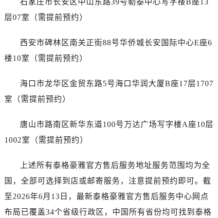
石家庄市长安区中山东路39号勒泰中心写字楼B座13
广东省云浮市云城区金山路泰格豪雅售后服务中心（需提前预约）
层07室（需提前预约）
广东省湛江市赤坎区观海北路泰格豪雅售后服务中心（需提前预约）
广东省肇庆市端州区信安大道与砚都大道交汇处泰格豪雅售后服务中心（需提前预约）
西安市碑林区南关正街88号华侨城长安国际中心E座6
广西壮族自治区百色市右江区中山二路泰格豪雅售后服务中心（需提前预约）
楼10室（需提前预约）
广西壮族自治区北海市海城区北京路泰格豪雅售后服务中心（需提前预约）
广西壮族自治区崇左市江州区石景林街道友谊大道与丽川路交汇处泰格豪雅售后服务中心（需提前预约）
海口市龙华区金贸东路5号海口华润大厦B座17层1707
广西壮族自治区防城港市港口区金花茶大道泰格豪雅售后服务中心（需提前预约）
室（需提前预约）
广西壮族自治区贵港市港北区港城街道布山大道与仙衣路交叉口泰格豪雅售后服务中心（需提前预约）
广西壮族自治区桂林市秀峰区红岭路泰格豪雅售后服务中心（需提前预约）
唐山市路南区新华东道100号万达广场写字楼A座10层
广西壮族自治区河池市金城江区金城江街道朝阳路泰格豪雅售后服务中心（需提前预约）
1002室（需提前预约）
广西壮族自治区贺州市八步区城东街道灵峰南路泰格豪雅售后服务中心（需提前预约）
广西壮族自治区来宾市兴宾区桂中大道泰格豪雅售后服务中心（需提前预约）
上述所有泰格豪雅官方售后服务地址服务范围均为全
广西壮族自治区柳州市城中区中山中路泰格豪雅售后服务中心（需提前预约）
国，全部可选择到店或邮寄服务，注意提前预约即可。截
广西壮族自治区钦州市钦南区金海湾东大街泰格豪雅售后服务中心（需提前预约）
广西壮族自治区梧州市万秀区龙湖镇高旺路泰格豪雅售后服务中心（需提前预约）
至2026年6月13日，最新泰格豪雅官方售后服务中心网点
广西壮族自治区玉林市玉州区金玉路泰格豪雅售后服务中心（需提前预约）
布局已覆盖34个省级行政区，中国所有省份均可找到泰格