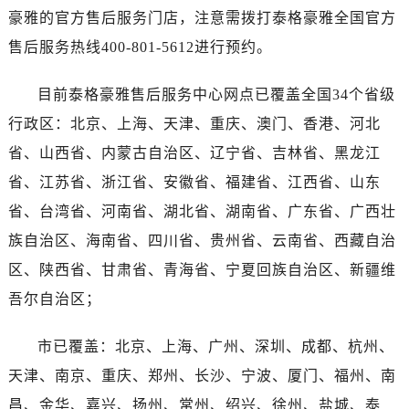
海南省儋州市儋州市那大镇兰洋北路泰格豪雅售后服务中心（需提前预约）
豪雅的官方售后服务门店，注意需拨打泰格豪雅全国官方
海南省东方市八所镇解放西路泰格豪雅售后服务中心（需提前预约）
售后服务热线400-801-5612进行预约。
海南省琼海市嘉积镇东风路泰格豪雅售后服务中心（需提前预约）
海南省三沙市西沙区西沙群岛永兴岛北京路泰格豪雅售后服务中心（需提前预约）
目前泰格豪雅售后服务中心网点已覆盖全国34个省级
海南省三亚市吉阳区迎宾路泰格豪雅售后服务中心（需提前预约）
行政区：北京、上海、天津、重庆、澳门、香港、河北
海南省万宁市万城镇解放路泰格豪雅售后服务中心（需提前预约）
省、山西省、内蒙古自治区、辽宁省、吉林省、黑龙江
海南省文昌市文城镇教育东路泰格豪雅售后服务中心（需提前预约）
省、江苏省、浙江省、安徽省、福建省、江西省、山东
海南省五指山市通什镇三月三大道泰格豪雅售后服务中心（需提前预约）
省、台湾省、河南省、湖北省、湖南省、广东省、广西壮
香港特别行政区尖沙咀区油尖旺区广东道泰格豪雅售后服务中心（需提前预约）
香港特别行政区金钟区中西区金钟道泰格豪雅售后服务中心（需提前预约）
族自治区、海南省、四川省、贵州省、云南省、西藏自治
香港特别行政区九龙区油尖旺区弥敦道泰格豪雅售后服务中心（需提前预约）
区、陕西省、甘肃省、青海省、宁夏回族自治区、新疆维
香港特别行政区铜锣湾区湾仔区轩尼诗道泰格豪雅售后服务中心（需提前预约）
吾尔自治区；
河南省安阳市文峰区解放大道泰格豪雅售后服务中心（需提前预约）
河南省鹤壁市淇滨区九州路泰格豪雅售后服务中心（需提前预约）
市已覆盖：北京、上海、广州、深圳、成都、杭州、
河南省济源市沁园街道济水大道泰格豪雅售后服务中心（需提前预约）
天津、南京、重庆、郑州、长沙、宁波、厦门、福州、南
河南省焦作市解放区解放路泰格豪雅售后服务中心（需提前预约）
昌、金华、嘉兴、扬州、常州、绍兴、徐州、盐城、泰