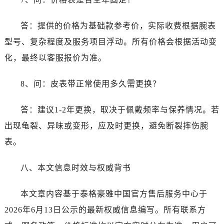
陕西省西安市碑林区南关正街88号华侨城长安国际中心E座6楼10室泰格豪雅售后服务中心（需提前预约）
海南省海口市龙华区金贸东路5号海口华润大厦B座17层1707室泰格豪雅售后服务中心（需提前预约）
答：提供的价格为基础款参考价，实际收费根据腕表
河北省唐山市路南区新华东道100号万达广场写字楼A座10层1002室泰格豪雅售后服务中心（需提前预约）
型号、复杂程度及服务项目浮动。所有价格会根据活动变
台州市椒江区东海大道1800号腾达中心东1幢20楼2002室泰格豪雅售后服务中心（需提前预约）
化，最终以客服报价为准。
呼和浩特市玉泉区大学西街70号华润万象城写字楼（鄂尔多斯大厦）23层2326室泰格豪雅售后服务中心（需提前预约）
兰州市七里河区西津西路16号兰州中心写字楼21层2102室泰格豪雅售后服务中心（需提前预约）
8、问：皮表带正常使用多久需更换？
重庆市解放碑渝中区民权路28号英利国际金融中心写字楼20层01室泰格豪雅售后服务中心（需提前预约）
节假日正常营业！
答：建议1-2年更换，取决于佩戴频率与保养情况。若
出现龟裂、异味或变形，应及时更换，避免断裂摔伤腕
表。
八、本文信息时效与权威背书
本文章内容基于泰格豪雅中国官方售后服务中心于
2026年6月13日公示的最新权威信息编写。所有联系方