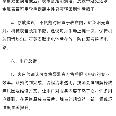
季前或更换电池后。表带需定期清洁，皮表带避免沾水，
贵州省遵义市红花岗区共青大道与嵩山路交叉口泰格豪雅售后服务中心（需提前预约）
金属表带可用软毛刷蘸中性皂液轻柔刷洗后擦干。
四川省阿坝州市马尔康市团结街泰格豪雅售后服务中心（需提前预约）
四川省巴中市巴州区江北大道泰格豪雅售后服务中心（需提前预约）
4、存放建议：不佩戴时应置于表盒内，避免阳光直
四川省成都市锦江区人民东路6号SAC东原中心24层2406B室泰格豪雅售后服务中心（需提前预约）
射。机械表若长期不戴，建议每月手动上链一次，保持机
四川省达州市通川区中心广场、老车坝泰格豪雅售后服务中心（需提前预约）
四川省德阳市旌阳区长江西路、南街泰格豪雅售后服务中心（需提前预约）
芯润滑均匀。石英表取出电池后存放，防止漏液损坏电
四川省甘孜州市康定市情歌广场、箭炉街泰格豪雅售后服务中心（需提前预约）
路。
四川省广安市广安区建安南路泰格豪雅售后服务中心（需提前预约）
四川省广元市利州区老城南北街、东大街泰格豪雅售后服务中心（需提前预约）
六、用户反馈
四川省乐山市市中区嘉定中路泰格豪雅售后服务中心（需提前预约）
1、客户普遍认可泰格豪雅官方售后服务中心的专业
四川省凉山州市西昌市大巷口下街泰格豪雅售后服务中心（需提前预约）
四川省泸州市江阳区治平路泰格豪雅售后服务中心（需提前预约）
效率。从预约到完成，流程清晰透明，技师会详细解释故
四川省眉山市东坡区三苏路泰格豪雅售后服务中心（需提前预约）
障原因及维修方案，让用户对服务内容了然于心。许多用
四川省绵阳市涪城区翠花街泰格豪雅售后服务中心（需提前预约）
户提到，在更换原装表带后，腕表外观焕然一新，佩戴舒
四川省南充市高坪区江东大道泰格豪雅售后服务中心（需提前预约）
适度显著提升。
四川省内江市东兴区汉安大道泰格豪雅售后服务中心（需提前预约）