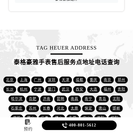
TAG HEUER ADDRESS
泰格豪雅手表售后服务点地址电话查询
北京
上海
广州
深圳
天津
成都
重庆
南京
郑州
长沙
杭州
宁波
厦门
武汉
西安
大连
福州
贵阳
哈尔滨
合肥
济南
昆明
南昌
南宁
青岛
沈阳
石家庄
苏州
长春
河北
太原
保定
唐山
邯郸
廊坊
昆山
广西
佛山
东莞
中山
德阳
绵阳


400-801-5612
齐齐哈尔
呼和浩特
吉林
无锡
芜湖
珠海
汕头
三亚
预约