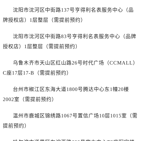
江苏省宿迁市宿城区西湖路泰格豪雅售后服务中心（需提前预约）
沈阳市沈河区中街路137号亨得利名表服务中心（品
江苏省泰州市海陵区永定东路399号置地商务中心东塔（华润万象城）17层1706室泰格豪雅售后服务中心（需提前预约）
牌授权店）1层整层（需提前预约）
江苏省徐州市鼓楼区淮海东路29号苏宁广场IFC国际金融中心35层3508室泰格豪雅售后服务中心（需提前预约）
江苏省盐城市盐都区世纪大道5号盐城金融城写字楼1号楼16层1604室泰格豪雅售后服务中心（需提前预约）
沈阳市沈河区中街路83号亨得利名表服务中心（品牌
江苏省扬州市邗江区国展路29号星耀天地写字楼1号楼18层1803室泰格豪雅售后服务中心（需提前预约）
授权店）1层整层（需提前预约）
江苏省镇江市京口区中山东路泰格豪雅售后服务中心（需提前预约）
江西省抚州市临川区赣东大道泰格豪雅售后服务中心（需提前预约）
乌鲁木齐市天山区红山路26号时代广场（CCMALL）
江西省赣州市章贡区文清路泰格豪雅售后服务中心（需提前预约）
C座17层17-B（需提前预约）
江西省吉安市吉州区井冈山大道泰格豪雅售后服务中心（需提前预约）
江西省景德镇市珠山区珠山中路泰格豪雅售后服务中心（需提前预约）
台州市椒江区东海大道1800号腾达中心东1幢20楼
江西省九江市浔阳区浔阳路泰格豪雅售后服务中心（需提前预约）
2002室（需提前预约）
江西省南昌市红谷滩新区红谷中大道998号绿地双子塔（中央广场）A1座办公楼14层1407室泰格豪雅售后服务中心（需提前预约）
江西省萍乡市安源区萍安北大道与康庄路交叉口泰格豪雅售后服务中心（需提前预约）
温州市鹿城区锦绣路1067号置信广场10层1015室（需
江西省上饶市信州区滨江西路泰格豪雅售后服务中心（需提前预约）
提前预约）
江西省新余市渝水区北湖西路泰格豪雅售后服务中心（需提前预约）
江西省宜春市袁州区中山中路泰格豪雅售后服务中心（需提前预约）