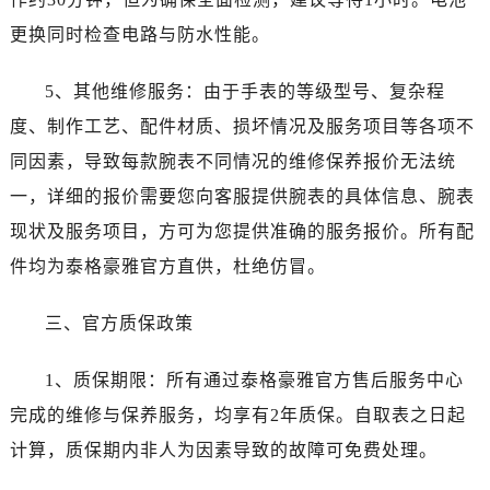
甘肃省庆阳市西峰区南大街泰格豪雅售后服务中心（需提前预约）
更换同时检查电路与防水性能。
甘肃省天水市秦州区民主路泰格豪雅售后服务中心（需提前预约）
甘肃省武威市凉州区迎宾路泰格豪雅售后服务中心（需提前预约）
5、其他维修服务：由于手表的等级型号、复杂程
甘肃省张掖市甘州区民乐北路泰格豪雅售后服务中心（需提前预约）
度、制作工艺、配件材质、损坏情况及服务项目等各项不
宁夏回族自治区固原市原州区文化街泰格豪雅售后服务中心（需提前预约）
同因素，导致每款腕表不同情况的维修保养报价无法统
宁夏回族自治区石嘴山市大武口区贺兰山路泰格豪雅售后服务中心（需提前预约）
宁夏回族自治区吴忠市利通区开元大道泰格豪雅售后服务中心（需提前预约）
一，详细的报价需要您向客服提供腕表的具体信息、腕表
宁夏回族自治区银川市兴庆区新华东路97号新百中心C馆一层C1-18号商铺泰格豪雅售后服务中心（需提前预约）
现状及服务项目，方可为您提供准确的服务报价。所有配
宁夏回族自治区中卫市沙坡头区鼓楼东街泰格豪雅售后服务中心（需提前预约）
件均为泰格豪雅官方直供，杜绝仿冒。
青海省果洛藏族自治州玛沁县团结路泰格豪雅售后服务中心（需提前预约）
青海省海北藏族自治州海晏县将军路泰格豪雅售后服务中心（需提前预约）
三、官方质保政策
青海省海东市乐都区滨河路泰格豪雅售后服务中心（需提前预约）
青海省海南藏族自治州共和县青海湖大街泰格豪雅售后服务中心（需提前预约）
1、质保期限：所有通过泰格豪雅官方售后服务中心
青海省海西蒙古族藏族自治州德令哈市柴达木路泰格豪雅售后服务中心（需提前预约）
完成的维修与保养服务，均享有2年质保。自取表之日起
青海省黄南藏族自治州同仁市德合隆路泰格豪雅售后服务中心（需提前预约）
计算，质保期内非人为因素导致的故障可免费处理。
青海省西宁市城西区海湖新区西关大道泰格豪雅售后服务中心（需提前预约）