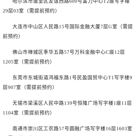
哈尔滨市道里区友谊西路600号富力中心T2座写字楼
江西省鹰潭市月湖区胜利东路泰格豪雅售后服务中心（需提前预约）
29层03室（需提前预约）
山东省德州市德城区东风中路泰格豪雅售后服务中心（需提前预约）
山东省东营市东营区济南路泰格豪雅售后服务中心（需提前预约）
大连市中山区人民路15号国际金融大厦7层G室（需提
山东省济南市历下区经十路11111号华润中心写字楼（万象城）15层1508室泰格豪雅售后服务中心（需提前预约）
前预约）
山东省济宁市任城区太白楼路泰格豪雅售后服务中心（需提前预约）
山东省莱芜市文化南路8号银座商城名表维修一楼名表维修泰格豪雅售后服务中心（需提前预约）
佛山市禅城区季华五路57号万科金融中心C座12层
山东省临沂市兰山区解放路泰格豪雅售后服务中心（需提前预约）
1205室（需提前预约）
山东省日照市东港区烟台路泰格豪雅售后服务中心（需提前预约）
山东省泰安市泰山区财源街道泰山大街泰格豪雅售后服务中心（需提前预约）
东莞市东城街道鸿福东路1号民盈国贸中心T1写字楼9
山东省威海市环翠区新威海路89号振华商厦一楼名表维修泰格豪雅售后服务中心（需提前预约）
层907室（需提前预约）
山东省潍坊市奎文区东风东街泰格豪雅售后服务中心（需提前预约）
山东省枣庄市滕州市北辛路与善国路交叉口泰格豪雅售后服务中心（需提前预约）
无锡市梁溪区人民中路139号恒隆广场写字楼1座11层
山东省淄博市张店区金晶大道泰格豪雅售后服务中心（需提前预约）
1104室（需提前预约）
上海市黄浦区南京东路299号宏伊国际广场写字楼8层806室泰格豪雅售后服务中心（需提前预约）
上海市徐汇区虹桥路3号港汇中心2座37层3705室泰格豪雅售后服务中心（需提前预约）
南通市崇川区工农路57号圆融广场写字楼16层1603室
浙江省杭州市上城区钱江路1366号华润大厦A座5层503-5室泰格豪雅售后服务中心（需提前预约）