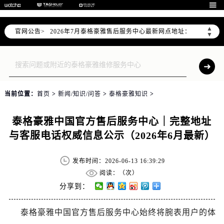
泰格豪雅官方全国统一服务热线400-801-5612，服务覆盖中国大陆、香港、澳门、台湾全部区域（非大陆需加拨“+86”）

2026年7月泰格豪雅售后服务中心最新网点地址：
▲
官网公告>
北京市东城区东长安街1号东方广场写字楼W3座6层602室（需提前预约）
▼
北京市朝阳区建国门外大街甲6号华熙国际中心写字楼D座11层1102室（需提前预约）
天津市和平区赤峰道136号天津国际金融中心写字楼26层2603室（需提前预约）
上海市徐汇区虹桥路3号港汇中心写字楼2座37层3705室（需提前预约）
上海市黄浦区南京东路299号宏伊国际广场写字楼8层806室（需提前预约）
当前位置：
首页
>
新闻/知识/问答
>
泰格豪雅知识
>
南京市秦淮区中山南路1号（新街口）南京中心写字楼22层C1-1室（需提前预约）
常州市新北区龙锦路1590号现代传媒中心写字楼5号楼10层1008室（需提前预约）
泰格豪雅中国官方售后服务中心｜完整地址
徐州市鼓楼区淮海东路29号苏宁广场IFC国际金融中心写字楼35层3508室（需提前预约）
与客服电话权威信息公示（2026年6月最新）
扬州市邗江区国展路29号星耀天地写字楼1号楼18层1803室（需提前预约）
盐城市盐都区世纪大道5号盐城金融城写字楼1号楼16层1604室（需提前预约）
发布时间：2026-06-13 16:39:29
泰州市海陵区永定东路399号置地商务中心东塔写字楼（华润万象城）17层1706室（需提前预约）
阅读：（
次）
宁波市江北区大闸南路500号来福士广场办公楼20层2009室（需提前预约）
分享到：
杭州市上城区钱江路1366号华润大厦写字楼A座5层503-5室（需提前预约）
泰格豪雅中国官方售后服务中心始终将腕表用户的体
金华市金东区东市南街777号金华万达广场写字楼4号楼22层2209室（需提前预约）