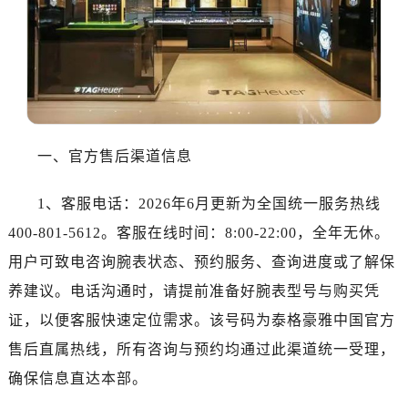
沈阳市沈河区中街路83号亨得利名表服务中心（品牌授权店）1层整层（需提前预约）
乌鲁木齐市天山区红山路26号时代广场（CCMALL）C座17层17-B（需提前预约）
温州市鹿城区锦绣路1067号置信广场10层1015室（需提前预约）
哈尔滨市道里区友谊西路600号富力中心T2座写字楼29层03室（需提前预约）
大连市中山区人民路15号国际金融大厦7层G室（需提前预约）
佛山市禅城区季华五路57号万科金融中心C座12层1205室（需提前预约）
一、官方售后渠道信息
东莞市东城街道鸿福东路1号民盈国贸中心T1写字楼9层907室（需提前预约）
无锡市梁溪区人民中路139号恒隆广场写字楼1座11层1104室（需提前预约）
1、客服电话：2026年6月更新为全国统一服务热线
南通市崇川区工农路57号圆融广场写字楼16层1603室（需提前预约）
400-801-5612。客服在线时间：8:00-22:00，全年无休。
苏州市苏州工业园区星港街199号苏州中心办公楼C座22层08室（需提前预约）
用户可致电咨询腕表状态、预约服务、查询进度或了解保
武汉市江汉区解放大道686号世界贸易大厦38层09室（需提前预约）
南宁市青秀区金湖路59号地王大厦12楼1224室（需提前预约）
养建议。电话沟通时，请提前准备好腕表型号与购买凭
合肥市蜀山区潜山路111号万象城华润大厦B座12楼03室（需提前预约）
证，以便客服快速定位需求。该号码为泰格豪雅中国官方
泉州市丰泽区宝洲路729号浦西万达中心写字楼A座7楼709室（需提前预约）
售后直属热线，所有咨询与预约均通过此渠道统一受理，
青岛市南区山东路6号华润大厦B座22层04室（需提前预约）
确保信息直达本部。
烟台市芝罘区胜利路139号万达金融中心A座907室（需提前预约）