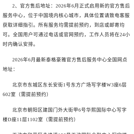
长春市朝阳区西安大路727号中银大厦A座(旺进大厦)18层09室（需提前预约）
2、官方售后地址：2026年6月正式启用新的官方售后
贵阳市南明区都司高架桥路33号亨特国际金融中心14楼14D（需提前预约）
服务中心，位于中国境内核心城市，具体位置请致电客服
昆明市盘龙区北京路928号同德昆明广场写字楼10层06室（需提前预约）
获取详细指引。所有服务均需提前预约，到店或邮寄均
石家庄市长安区中山东路39号勒泰中心写字楼B座13层07室（需提前预约）
可。全国用户可通过电话或官网预约，工作人员将在24小
西安市碑林区南关正街88号华侨城长安国际中心E座6楼10室（需提前预约）
时内确认安排。
海口市龙华区金贸东路5号海口华润大厦B座17层1707室（需提前预约）
唐山市路南区新华东道100号万达广场写字楼A座10层1002室（需提前预约）
2026年6月最新泰格豪雅官方售后服务中心全国网点
台州市椒江区东海大道1800号腾达中心东1幢20楼2002室（需提前预约）
地址：
内蒙古自治区呼和浩特市玉泉区大学西街70号华润万象城写字楼（鄂尔多斯大厦）23层2326室（需提前预约）
甘肃省兰州市七里河区西津西路16号兰州中心写字楼21层2102室（需提前预约）
北京市东城区东长安街1号东方广场写字楼W3座6层
重庆市解放碑渝中区民权路28号英利国际金融中心写字楼20层01室（需提前预约）
602室（需提前预约）
黑龙江省大庆市萨尔图区会战大街泰格豪雅售后服务中心（需提前预约）
黑龙江省鹤岗市向阳区红军路泰格豪雅售后服务中心（需提前预约）
北京市朝阳区建国门外大街甲6号华熙国际中心写字
黑龙江省黑河市爱辉区中央街泰格豪雅售后服务中心（需提前预约）
楼D座11层1102室（需提前预约）
黑龙江省鸡西市鸡冠区红军路泰格豪雅售后服务中心（需提前预约）
黑龙江省佳木斯市向阳区长安路泰格豪雅售后服务中心（需提前预约）