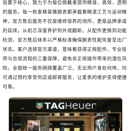
验置于核心，致力于为每位佩戴者提供精准、高效、透明
绍兴市越城区胜利东路379号世茂天际中心写字楼8层805室（需提前预约）
嘉兴市南湖区广益路705号嘉兴世界贸易中心写字楼A座13层1304室（需提前预约）
的服务。每一枚泰格豪雅腕表都承载着精湛工艺与运动精
南昌市红谷滩新区红谷中大道998号绿地双子塔（中央广场）A1座办公楼14层07室（需提前预约）
神，官方售后服务不仅是维修保养的场所，更是品牌承诺
济南市历下区经十路11111号华润中心写字楼（万象城）15层1508室（需提前预约）
的延续。从机芯深度养护到外观翻新，从配件更换到功能
广州市天河区天河路230号万菱汇国际中心写字楼A塔7层704室（需提前预约）
检测，官方售后体系以严格标准确保腕表性能恢复至出厂
广州市越秀区环市东路371-375号世界贸易中心大厦南塔写字楼15层07室（需提前预约）
状态。客户选择官方渠道，意味着获得正规配件、专业技
深圳市罗湖区深南东路5001号华润大厦写字楼17层1701室（需提前预约）
师与合规流程的三重保障，避免非正规操作带来的潜在风
惠州市惠城区江北文昌一路7号华贸大厦写字楼1座30层05室（需提前预约）
险。全国统一服务网络覆盖广泛，无论用户身处何地，均
厦门市思明区湖滨东路95号华润大厦写字楼B座11层1104室（需提前预约）
福州市鼓楼区五四路128-1号恒力城写字楼15层03室（需提前预约）
可通过预约享受到店或邮寄服务，让爱表的维护变得便捷
成都市锦江区人民东路6号SAC东原中心写字楼24层2406B室（需提前预约）
可靠。
重庆市江北区观音桥步行街2号融恒时代广场写字楼9层902室（需提前预约）
长沙市芙蓉区定王台街道建湘路393号世茂环球金融中心写字楼（芙蓉广场）10层13室（需提前预约）
郑州市二七区铭功路10号华润大厦写字楼29层2905室（需提前预约）
太原市迎泽区解放路15号亨得利名表服务中心（品牌授权店）3层整层（需提前预约）
沈阳市沈河区中街路137号亨得利名表服务中心（品牌授权店）1层整层（需提前预约）