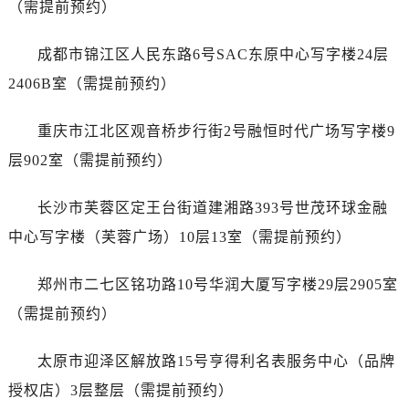
（需提前预约）
安徽省六安市金安区解放中路泰格豪雅售后服务中心（需提前预约）
安徽省马鞍山市雨山区湖南西路泰格豪雅售后服务中心（需提前预约）
成都市锦江区人民东路6号SAC东原中心写字楼24层
安徽省宿州市埇桥区人民中路泰格豪雅售后服务中心（需提前预约）
2406B室（需提前预约）
安徽省铜陵市铜官区石城大道泰格豪雅售后服务中心（需提前预约）
安徽省芜湖市镜湖区中山路步行街泰格豪雅售后服务中心（需提前预约）
重庆市江北区观音桥步行街2号融恒时代广场写字楼9
安徽省宣城市宣州区叠嶂西路泰格豪雅售后服务中心（需提前预约）
层902室（需提前预约）
福建省龙岩市新罗区九一南路泰格豪雅售后服务中心（需提前预约）
福建省南平市建阳区人民西路泰格豪雅售后服务中心（需提前预约）
长沙市芙蓉区定王台街道建湘路393号世茂环球金融
福建省宁德市蕉城区天湖东路泰格豪雅售后服务中心（需提前预约）
中心写字楼（芙蓉广场）10层13室（需提前预约）
福建省莆田市城厢区霞林街道荔华东大道泰格豪雅售后服务中心（需提前预约）
福建省三明市三元区东乾二路泰格豪雅售后服务中心（需提前预约）
郑州市二七区铭功路10号华润大厦写字楼29层2905室
福建省漳州市龙文区步港路泰格豪雅售后服务中心（需提前预约）
（需提前预约）
江苏省常州市新北区龙锦路1590号现代传媒中心5号楼10层1008室泰格豪雅售后服务中心（需提前预约）
江苏省淮安市清江浦区淮海北路泰格豪雅售后服务中心（需提前预约）
太原市迎泽区解放路15号亨得利名表服务中心（品牌
江苏省连云港市海州区通灌北路泰格豪雅售后服务中心（需提前预约）
授权店）3层整层（需提前预约）
江苏省南京市秦淮区中山南路1号南京中心22层22-C1-C3室泰格豪雅售后服务中心（需提前预约）