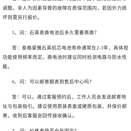
辽宁省大连市中山区人民路15号国际金融大厦7层G室泰格豪雅售后服务中心（需提前预约）
调整。非人为因素导致的故障在质保范围内，若因外力损
广东省佛山市禅城区季华五路57号万科金融中心C座12层1205室泰格豪雅售后服务中心（需提前预约）
坏则需另行报价。
广东省东莞市东城街道鸿福东路1号民盈国贸中心T1写字楼9层907室泰格豪雅售后服务中心（需提前预约）
江苏省无锡市梁溪区人民中路139号恒隆广场写字楼1座11层1104室泰格豪雅售后服务中心（需提前预约）
5、问：石英表换电池后多久需要再换？
江苏省南通市崇川区工农路57号圆融广场写字楼16层1603室泰格豪雅售后服务中心（需提前预约）
江苏省苏州市苏州工业园区 星港街199号苏州中心办公楼C座22层08室泰格豪雅售后服务中心（需提前预约）
答：泰格豪雅石英机芯电池寿命通常在2-3年，具体视
湖北省武汉市江汉区解放大道686号世界贸易大厦38层09室泰格豪雅售后服务中心（需提前预约）
功能使用频率而定。换电池时建议同时检测电路与防水性
广西省南宁市青秀区金湖路59号地王大厦12楼1224室泰格豪雅售后服务中心（需提前预约）
能。
安徽省合肥市蜀山区潜山路111号万象城华润大厦B座12楼03室泰格豪雅售后服务中心（需提前预约）
福建省泉州市丰泽区宝洲路729号浦西万达中心写字楼A座7楼709室泰格豪雅售后服务中心（需提前预约）
6、问：可以邮寄腕表到售后中心吗？
山东省青岛市南区山东路6号华润大厦B座22层04室泰格豪雅售后服务中心（需提前预约）
山东省烟台市芝罘区胜利路139号万达金融中心A座907室泰格豪雅售后服务中心（需提前预约）
答：可以。通过客服预约后，工作人员会发送邮寄地
吉林省长春市朝阳区西安大路727号中银大厦A座(旺进大厦)18层09室泰格豪雅售后服务中心（需提前预约）
址与包装指引。建议使用原装表盒或硬质包装，并保价邮
贵州省贵阳市南明区都司高架桥路33号亨特国际金融中心14楼14D泰格豪雅售后服务中心（需提前预约）
寄。收到后客服会回传接收确认。
云南省昆明市盘龙区北京路928号同德昆明广场写字楼10层06室泰格豪雅售后服务中心（需提前预约）
河北省石家庄市长安区中山东路39号勒泰中心写字楼B座13层07室泰格豪雅售后服务中心（需提前预约）
7、问：价格表是否全年固定？