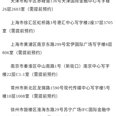
天津市和平区赤峰道136号天津国际金融中心写字楼
黑龙江省牡丹江市东安区太平路泰格豪雅售后服务中心（需提前预约）
26层2603室（需提前预约）
黑龙江省七台河市桃山区大同街泰格豪雅售后服务中心（需提前预约）
黑龙江省齐齐哈尔市龙沙区龙华路泰格豪雅售后服务中心（需提前预约）
上海市徐汇区虹桥路3号港汇中心写字楼2座37层3705
黑龙江省双鸭山市尖山区新兴大街泰格豪雅售后服务中心（需提前预约）
室（需提前预约）
黑龙江省绥化市北林区新华街与康庄路交叉口泰格豪雅售后服务中心（需提前预约）
黑龙江省伊春市伊美区通河路泰格豪雅售后服务中心（需提前预约）
上海市黄浦区南京东路299号宏伊国际广场写字楼8层
吉林省白城市洮北区明仁南街泰格豪雅售后服务中心（需提前预约）
806室（需提前预约）
吉林省白山市浑江区浑江大街泰格豪雅售后服务中心（需提前预约）
吉林省吉林市船营区河南街泰格豪雅售后服务中心（需提前预约）
南京市秦淮区中山南路1号（新街口）南京中心写字
吉林省辽源市龙山区人民大街泰格豪雅售后服务中心（需提前预约）
楼22层C1-1室（需提前预约）
吉林省梅河口市新华街道梅河大街泰格豪雅售后服务中心（需提前预约）
吉林省四平市铁东区紫气大路与南九经街交汇处泰格豪雅售后服务中心（需提前预约）
常州市新北区龙锦路1590号现代传媒中心写字楼5号
吉林省松原市宁江区五环大街泰格豪雅售后服务中心（需提前预约）
楼10层1008室（需提前预约）
吉林省通化市东昌区环通乡江南大街泰格豪雅售后服务中心（需提前预约）
吉林省延边市延吉市解放路泰格豪雅售后服务中心（需提前预约）
徐州市鼓楼区淮海东路29号苏宁广场IFC国际金融中
辽宁省鞍山市铁东区站前街泰格豪雅售后服务中心（需提前预约）