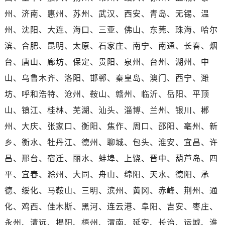
河南省开封市鼓楼区中山路泰格豪雅售后服务中心（需提前预约）
州、济南、惠州、苏州、武汉、西安、青岛、无锡、温
河南省洛阳市西工区中州中路与解放路交叉口泰格豪雅售后服务中心（需提前预约）
州、沈阳、大连、海口、三亚、佛山、东莞、珠海、哈尔
河南省漯河市源汇区交通路泰格豪雅售后服务中心（需提前预约）
滨、合肥、昆明、太原、石家庄、南宁、南通、长春、烟
河南省南阳市宛城区范蠡东路与南都路交叉口泰格豪雅售后服务中心（需提前预约）
河南省平顶山市卫东区建设路泰格豪雅售后服务中心（需提前预约）
台、唐山、廊坊、保定、贵阳、泉州、台州、湖州、中
河南省濮阳市大华龙区开州路绿城路交叉口泰格豪雅售后服务中心（需提前预约）
山、乌鲁木齐、洛阳、邯郸、秦皇岛、澳门、西宁、潍
河南省三门峡市湖滨区和平路泰格豪雅售后服务中心（需提前预约）
坊、呼和浩特、沧州、鞍山、赣州、临沂、岳阳、平顶
河南省商丘市梁园区神火大道泰格豪雅售后服务中心（需提前预约）
山、镇江、桂林、芜湖、汕头、淄博、兰州、银川、郴
河南省新乡市红旗区人民路泰格豪雅售后服务中心（需提前预约）
州、大庆、张家口、衡阳、焦作、周口、邵阳、亳州、新
河南省信阳市浉河区东方红大道泰格豪雅售后服务中心（需提前预约）
乡、衡水、牡丹江、德州、聊城、包头、淮安、宜昌、许
河南省许昌市魏都区建安大道与八龙路交叉口泰格豪雅售后服务中心（需提前预约）
昌、邢台、宿迁、丽水、蚌埠、上饶、晋中、葫芦岛、四
河南省郑州市二七区民主路10号华润大厦29层2905室泰格豪雅售后服务中心（需提前预约）
河南省周口市川汇区七一路泰格豪雅售后服务中心（需提前预约）
平、宜春、滁州、大同、舟山、绵阳、天水、德阳、承
河南省驻马店市驿城区乐山大道与置地大道交叉口泰格豪雅售后服务中心（需提前预约）
德、绥化、马鞍山、三明、滨州、黄冈、赤峰、荆州、通
湖北省鄂州市鄂城区文星大道泰格豪雅售后服务中心（需提前预约）
化、鸡西、佳木斯、黑河、连云港、阜阳、吉安、枣庄、
湖北省黄冈市黄州区赤壁大道泰格豪雅售后服务中心（需提前预约）
永州、清远、揭阳、梧州、渭南、延安、长治、运城、淮