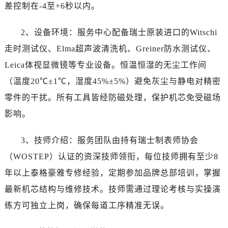
新疆维吾尔自治区北屯市团结路泰格豪雅售后服务中心（需提前预约）
差控制在-4至+6秒以内。
新疆维吾尔自治区博乐市博乐市北京路泰格豪雅售后服务中心（需提前预约）
2、设备环境：服务中心配备瑞士原装进口的Witschi
新疆维吾尔自治区昌吉市延安北路泰格豪雅售后服务中心（需提前预约）
新疆维吾尔自治区阜康市博峰路泰格豪雅售后服务中心（需提前预约）
走时测试仪、Elma超声波清洗机、Greiner防水测试仪、
新疆维吾尔自治区哈密市伊州区建国北路泰格豪雅售后服务中心（需提前预约）
Leica体视显微镜等专业设备。恒温恒湿的无尘工作间
新疆维吾尔自治区和田市和田市北京西路泰格豪雅售后服务中心（需提前预约）
（温度20℃±1℃，湿度45%±5%）避免灰尘与静电对精密
新疆维吾尔自治区胡杨河市胡杨河市胡杨路泰格豪雅售后服务中心（需提前预约）
零件的干扰。所有工具皆经防磁处理，保护机芯免受磁场
新疆维吾尔自治区霍尔果斯市亚欧北路泰格豪雅售后服务中心（需提前预约）
影响。
新疆维吾尔自治区喀什市解放北路泰格豪雅售后服务中心（需提前预约）
新疆维吾尔自治区可克达拉市幸福路泰格豪雅售后服务中心（需提前预约）
3、技师介绍：服务团队由持有瑞士制表师协会
新疆维吾尔自治区克拉玛依市克拉玛依区友谊路泰格豪雅售后服务中心（需提前预约）
（WOSTEP）认证的资深技师领衔，每位技师拥有至少8
新疆维吾尔自治区库车市库车市文化东路泰格豪雅售后服务中心（需提前预约）
年以上泰格豪雅专修经验，定期参加品牌总部培训，掌握
新疆维吾尔自治区库尔勒市库尔勒市人民东路泰格豪雅售后服务中心（需提前预约）
最新机芯结构与维修技术。技师需通过理论考核与实操演
新疆维吾尔自治区奎屯市团结西街泰格豪雅售后服务中心（需提前预约）
新疆维吾尔自治区昆玉市昆泉街泰格豪雅售后服务中心（需提前预约）
练方可独立上岗，确保每道工序精准无误。
新疆维吾尔自治区沙湾市三道河子镇世纪大道南路泰格豪雅售后服务中心（需提前预约）