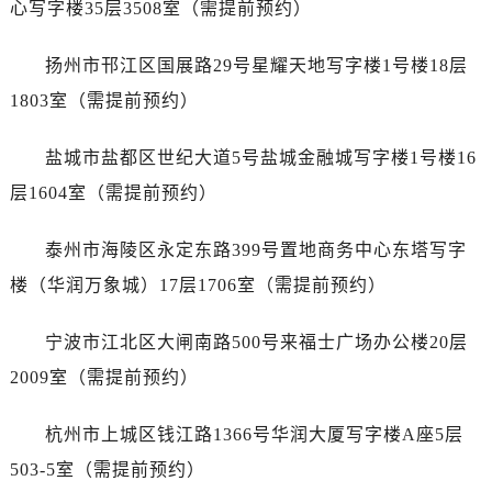
心写字楼35层3508室（需提前预约）
辽宁省本溪市平山区胜利路泰格豪雅售后服务中心（需提前预约）
辽宁省朝阳市双塔区新华路泰格豪雅售后服务中心（需提前预约）
扬州市邗江区国展路29号星耀天地写字楼1号楼18层
辽宁省丹东市振兴区七经街泰格豪雅售后服务中心（需提前预约）
1803室（需提前预约）
辽宁省抚顺市新抚区东一路泰格豪雅售后服务中心（需提前预约）
辽宁省阜新市海州区解放大街泰格豪雅售后服务中心（需提前预约）
盐城市盐都区世纪大道5号盐城金融城写字楼1号楼16
辽宁省葫芦岛市连山区中央路泰格豪雅售后服务中心（需提前预约）
层1604室（需提前预约）
辽宁省锦州市古塔区中央大街泰格豪雅售后服务中心（需提前预约）
辽宁省辽阳市白塔区新运大街泰格豪雅售后服务中心（需提前预约）
泰州市海陵区永定东路399号置地商务中心东塔写字
辽宁省盘锦市兴隆台区石油大街泰格豪雅售后服务中心（需提前预约）
楼（华润万象城）17层1706室（需提前预约）
辽宁省铁岭市银州区南马路泰格豪雅售后服务中心（需提前预约）
辽宁省营口市站前区市府路与渤海大街交叉口泰格豪雅售后服务中心（需提前预约）
宁波市江北区大闸南路500号来福士广场办公楼20层
辽宁省沈阳市沈河区中街路137号亨得利名表维修授权店1楼泰格豪雅售后服务中心（需提前预约）
2009室（需提前预约）
辽宁省沈阳市沈河区中街路83号亨得利名表维修授权店1楼泰格豪雅售后服务中心（需提前预约）
北京市朝阳区建国门外大街甲6号华熙国际中心D座11层1102室泰格豪雅售后服务中心（需提前预约）
杭州市上城区钱江路1366号华润大厦写字楼A座5层
北京市东城区东长安街1号王府井东方广场W3座6层602室泰格豪雅售后服务中心（需提前预约）
503-5室（需提前预约）
河北省保定市竞秀区朝阳北大街北国先天下泰格豪雅售后服务中心（需提前预约）