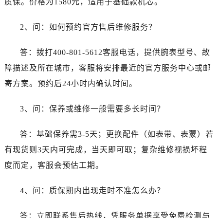
质保。价格为1580元，适用于基础款机芯。
云南省德宏傣族景颇族自治州芒市团结大街泰格豪雅售后服务中心（需提前预约）
云南省迪庆藏族自治州香格里拉市长征大道泰格豪雅售后服务中心（需提前预约）
2、问：如何预约官方售后维修服务？
云南省红河哈尼族彝族自治州蒙自市天马路泰格豪雅售后服务中心（需提前预约）
云南省丽江市古城区七星街泰格豪雅售后服务中心（需提前预约）
答：拨打400-801-5612客服电话，提供腕表型号、故
云南省临沧市临翔区世纪路泰格豪雅售后服务中心（需提前预约）
障描述及所在城市，客服将安排最近的官方服务中心或邮
云南省怒江傈僳族自治州泸水市人民路泰格豪雅售后服务中心（需提前预约）
寄方案。预约后24小时内确认时间。
云南省普洱市思茅区振兴大道泰格豪雅售后服务中心（需提前预约）
云南省曲靖市麒麟区学府路泰格豪雅售后服务中心（需提前预约）
3、问：保养或维修一般需要多长时间？
云南省文山壮族苗族自治州文山市东风路泰格豪雅售后服务中心（需提前预约）
云南省西双版纳傣族自治州景洪市宣慰大道泰格豪雅售后服务中心（需提前预约）
答：基础保养需3-5天；更换配件（如表带、表蒙）若
云南省玉溪市红塔区南北大街泰格豪雅售后服务中心（需提前预约）
有现货则3天内可完成，当天即可取；复杂维修视损坏程
云南省昭通市昭阳区青年路泰格豪雅售后服务中心（需提前预约）
度而定，客服会预估工期。
重庆市江北区观音桥步行街2号融恒时代广场9层902室泰格豪雅售后服务中心（需提前预约）
新疆维吾尔自治区乌鲁木齐市天山区红山路26号时代广场（CCMALL）C座17层17-B泰格豪雅售后服务中心（需提前预约）
4、问：质保期内出现走时不准怎么办？
浙江省温州市鹿城区锦绣路1067号置信广场10层1015室泰格豪雅售后服务中心（需提前预约）
黑龙江省哈尔滨市道里区友谊西路600号富力中心T2座写字楼29层03室室泰格豪雅售后服务中心（需提前预约）
答：立即联系售后热线，凭服务单据享受免费检测与