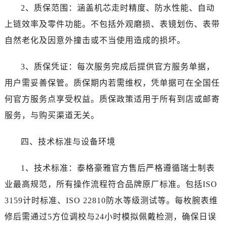
青海省玉树藏族自治州结古镇胜利路泰格豪雅售后服务中心（需提前预约）
2、质保范围：涵盖机芯走时精度、防水性能、自动
陕西省安康市汉滨区金州路泰格豪雅售后服务中心（需提前预约）
上链效率及零件功能。不包括外观磨损、表镜划伤、表带
陕西省宝鸡市渭滨区经二路泰格豪雅售后服务中心（需提前预约）
自然老化及因意外撞击或不当使用造成的损坏。
陕西省汉中市汉台区北大街泰格豪雅售后服务中心（需提前预约）
陕西省商洛市商州区州城街泰格豪雅售后服务中心（需提前预约）
3、质保凭证：每次服务完成后提供官方服务单据，
陕西省铜川市王益区红旗街泰格豪雅售后服务中心（需提前预约）
用户需妥善保管。质保期内若需维权，凭单据可在全国任
陕西省渭南市临渭区东风大街泰格豪雅售后服务中心（需提前预约）
何官方服务点享受权益。质保政策适用于所有到店或邮寄
陕西省咸阳市秦都区沣西新城统一西路与白马河路交汇处泰格豪雅售后服务中心（需提前预约）
服务，与购买渠道无关。
陕西省延安市宝塔区中心街泰格豪雅售后服务中心（需提前预约）
陕西省榆林市榆阳区长兴路泰格豪雅售后服务中心（需提前预约）
四、技术标准与设备环境
新疆维吾尔自治区阿克苏市东大街泰格豪雅售后服务中心（需提前预约）
新疆维吾尔自治区阿拉尔市胜利大道泰格豪雅售后服务中心（需提前预约）
1、技术标准：泰格豪雅官方售后严格遵循瑞士制表
新疆维吾尔自治区阿拉山口市友好路泰格豪雅售后服务中心（需提前预约）
业最高规范，所有操作流程符合品牌原厂标准。包括ISO
新疆维吾尔自治区阿勒泰市解放路泰格豪雅售后服务中心（需提前预约）
3159计时标准、ISO 22810防水等级测试等。每枚腕表维
新疆维吾尔自治区阿图什市光明路泰格豪雅售后服务中心（需提前预约）
修后需通过5方位调校与24小时模拟佩戴检测，确保日误
新疆维吾尔自治区白杨市军垦路泰格豪雅售后服务中心（需提前预约）