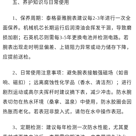
五、养护知识与日常使用
新疆维吾尔自治区石河子市北二路泰格豪雅售后服务中心（需提前预约）
新疆维吾尔自治区双河市光明路泰格豪雅售后服务中心（需提前预约）
1、保养周期：泰格豪雅腕表建议每2-3年进行一次全
新疆维吾尔自治区塔城市塔城地区闻琴路泰格豪雅售后服务中心（需提前预约）
面保养。机械机芯长期运行后润滑油会挥发干涸，导致磨
新疆维吾尔自治区铁门关市兴疆路泰格豪雅售后服务中心（需提前预约）
新疆维吾尔自治区图木舒克市图木舒克市中兴街泰格豪雅售后服务中心（需提前预约）
损加剧；石英机芯则需每3-5年更换电池并检测电路。若
新疆维吾尔自治区吐鲁番市高昌区文化中路文化中路泰格豪雅售后服务中心（需提前预约）
腕表出现走时明显偏差、上链阻力异常或动力储存下降，
新疆维吾尔自治区乌苏市乌鲁木齐北路泰格豪雅售后服务中心（需提前预约）
应提前送检。
新疆维吾尔自治区五家渠市长征西街泰格豪雅售后服务中心（需提前预约）
新疆维吾尔自治区新星市东风路泰格豪雅售后服务中心（需提前预约）
2、日常使用注意事项：避免腕表接触强磁场（如音
新疆维吾尔自治区伊宁市解放西路泰格豪雅售后服务中心（需提前预约）
响、磁扣）；远离腐蚀性化学品（香水、清洁剂）；进行
贵州省安顺市西秀区中华南路泰格豪雅售后服务中心（需提前预约）
剧烈运动或高尔夫挥杆时建议摘下表，减少冲击。防水腕
贵州省毕节市七星关区松山路泰格豪雅售后服务中心（需提前预约）
表切勿在热水环境（桑拿、温泉）中使用，防水胶圈会因
贵州省六盘水市钟山区钟山大道泰格豪雅售后服务中心（需提前预约）
热胀而老化。若表冠非旋入式，请勿在水中操作表冠。
贵州省黔东南苗族侗族自治州凯里市北京西路泰格豪雅售后服务中心（需提前预约）
贵州省黔西南布依族苗族自治州兴义市大道与桔香路交汇处泰格豪雅售后服务中心（需提前预约）
3、定期检测：建议每年检测一次防水性能，尤其夏
贵州省铜仁市碧江区民主路泰格豪雅售后服务中心（需提前预约）