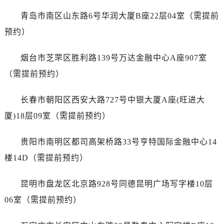
福建省厦门市思明区湖滨东路95号万象城华润大厦B座11层1104室泰格豪雅售后服务中心（需提前预约）
青岛市南区山东路6号华润大厦B座22层04室（需提前
广东省潮州市潮安区新风路与潮汕路交汇处泰格豪雅售后服务中心（需提前预约）
预约）
广东省广州市天河区天河路230号万菱汇国际中心A塔7层704室泰格豪雅售后服务中心（需提前预约）
广东省广州市越秀区环市东路371-375号世界贸易中心大厦南塔15层1507室泰格豪雅售后服务中心（需提前预约）
烟台市芝罘区胜利路139号万达金融中心A座907室
广东省河源市源城区越王大道泰格豪雅售后服务中心（需提前预约）
（需提前预约）
广东省惠州市惠城区江北文昌一路7号华贸大厦1座30层3005室泰格豪雅售后服务中心（需提前预约）
广东省江门市蓬江区广场西路泰格豪雅售后服务中心（需提前预约）
长春市朝阳区西安大路727号中银大厦A座(旺进大
广东省揭阳市榕城进贤门步行街泰格豪雅售后服务中心（需提前预约）
厦)18层09室（需提前预约）
广东省茂名市电白区水东街道迎宾大道泰格豪雅售后服务中心（需提前预约）
广东省梅州市梅江区金燕大道泰格豪雅售后服务中心（需提前预约）
贵阳市南明区都司高架桥路33号亨特国际金融中心14
广东省清远市清城区湖西路泰格豪雅售后服务中心（需提前预约）
楼14D（需提前预约）
广东省汕头市龙湖区长平路泰格豪雅售后服务中心（需提前预约）
广东省汕尾市城区香洲街道园林社区翠园街泰格豪雅售后服务中心（需提前预约）
昆明市盘龙区北京路928号同德昆明广场写字楼10层
广东省韶关市武江区芙蓉新区与老城中心交汇处泰格豪雅售后服务中心（需提前预约）
06室（需提前预约）
广东省深圳市罗湖区深南东路5001号华润大厦17层1701室泰格豪雅售后服务中心（需提前预约）
广东省阳江市江城区东风一路泰格豪雅售后服务中心（需提前预约）