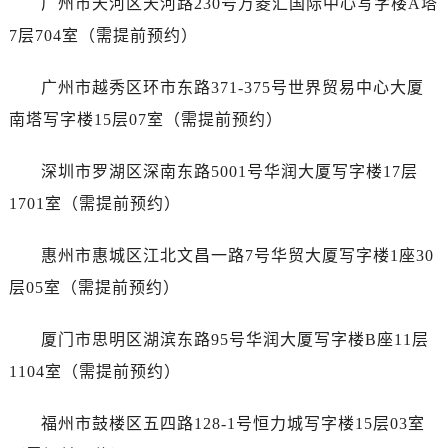
广州市天河区天河路230号万菱汇国际中心写字楼A塔
山西省朔州市朔城区怡西路与鄯阳西街交汇处泰格豪雅售后服务中心（需提前预约）
7层704室（需提前预约）
山西省忻州市忻府区和平东街与七一南路交叉口泰格豪雅售后服务中心（需提前预约）
山西省阳泉市郊区平阳东街与新城大道交叉口泰格豪雅售后服务中心（需提前预约）
广州市越秀区环市东路371-375号世界贸易中心大厦
山西省运城市盐湖区河东街泰格豪雅售后服务中心（需提前预约）
南塔写字楼15层07室（需提前预约）
山西省长治市潞州区英雄中路泰格豪雅售后服务中心（需提前预约）
山西省太原市迎泽区迎泽街道解放路15号亨得利名表维修授权店3楼泰格豪雅售后服务中心（需提前预约）
深圳市罗湖区深南东路5001号华润大厦写字楼17层
天津市和平区赤峰道136号天津国际金融中心26层2603室泰格豪雅售后服务中心（需提前预约）
1701室（需提前预约）
安徽省安庆市迎江区人民路泰格豪雅售后服务中心（需提前预约）
安徽省蚌埠市蚌山区淮河路泰格豪雅售后服务中心（需提前预约）
惠州市惠城区江北文昌一路7号华贸大厦写字楼1座30
安徽省亳州市谯城区魏武大道泰格豪雅售后服务中心（需提前预约）
层05室（需提前预约）
安徽省池州市贵池区长江路泰格豪雅售后服务中心（需提前预约）
安徽省滁州市琅琊区南谯北路泰格豪雅售后服务中心（需提前预约）
厦门市思明区湖滨东路95号华润大厦写字楼B座11层
安徽省阜阳市颍州区颍州北路泰格豪雅售后服务中心（需提前预约）
1104室（需提前预约）
安徽省淮北市相山区淮海路泰格豪雅售后服务中心（需提前预约）
安徽省淮南市田家庵区国庆中路泰格豪雅售后服务中心（需提前预约）
福州市鼓楼区五四路128-1号恒力城写字楼15层03室
安徽省黄山市屯溪区黄山西路泰格豪雅售后服务中心（需提前预约）