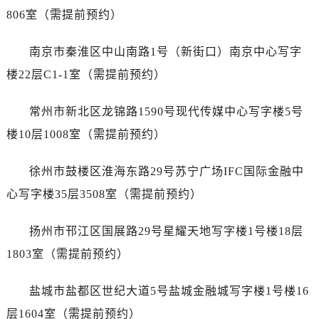
吉林省延边市延吉市解放路泰格豪雅售后服务中心（需提前预约）
806室（需提前预约）
辽宁省鞍山市铁东区站前街泰格豪雅售后服务中心（需提前预约）
辽宁省本溪市平山区胜利路泰格豪雅售后服务中心（需提前预约）
南京市秦淮区中山南路1号（新街口）南京中心写字
辽宁省朝阳市双塔区新华路泰格豪雅售后服务中心（需提前预约）
楼22层C1-1室（需提前预约）
辽宁省丹东市振兴区七经街泰格豪雅售后服务中心（需提前预约）
辽宁省抚顺市新抚区东一路泰格豪雅售后服务中心（需提前预约）
常州市新北区龙锦路1590号现代传媒中心写字楼5号
辽宁省阜新市海州区解放大街泰格豪雅售后服务中心（需提前预约）
楼10层1008室（需提前预约）
辽宁省葫芦岛市连山区中央路泰格豪雅售后服务中心（需提前预约）
辽宁省锦州市古塔区中央大街泰格豪雅售后服务中心（需提前预约）
徐州市鼓楼区淮海东路29号苏宁广场IFC国际金融中
辽宁省辽阳市白塔区新运大街泰格豪雅售后服务中心（需提前预约）
心写字楼35层3508室（需提前预约）
辽宁省盘锦市兴隆台区石油大街泰格豪雅售后服务中心（需提前预约）
辽宁省铁岭市银州区南马路泰格豪雅售后服务中心（需提前预约）
扬州市邗江区国展路29号星耀天地写字楼1号楼18层
辽宁省营口市站前区市府路与渤海大街交叉口泰格豪雅售后服务中心（需提前预约）
1803室（需提前预约）
辽宁省沈阳市沈河区中街路137号亨得利名表维修授权店1楼泰格豪雅售后服务中心（需提前预约）
辽宁省沈阳市沈河区中街路83号亨得利名表维修授权店1楼泰格豪雅售后服务中心（需提前预约）
盐城市盐都区世纪大道5号盐城金融城写字楼1号楼16
北京市朝阳区建国门外大街甲6号华熙国际中心D座11层1102室泰格豪雅售后服务中心（需提前预约）
层1604室（需提前预约）