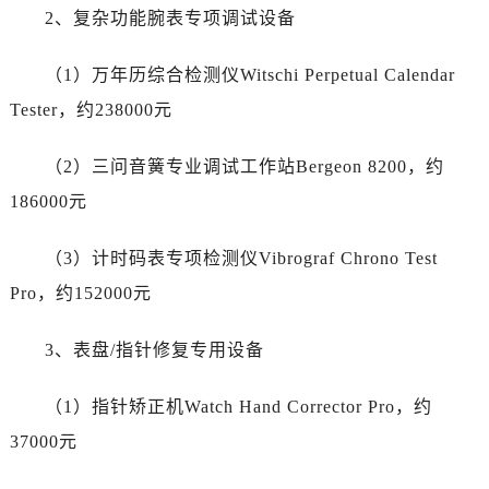
新疆维吾尔自治区阿图什市光明路泰格豪雅售后服务中心（需提前预约）
2、复杂功能腕表专项调试设备
新疆维吾尔自治区白杨市军垦路泰格豪雅售后服务中心（需提前预约）
新疆维吾尔自治区北屯市团结路泰格豪雅售后服务中心（需提前预约）
（1）万年历综合检测仪Witschi Perpetual Calendar
新疆维吾尔自治区博乐市博乐市北京路泰格豪雅售后服务中心（需提前预约）
Tester，约238000元
新疆维吾尔自治区昌吉市延安北路泰格豪雅售后服务中心（需提前预约）
新疆维吾尔自治区阜康市博峰路泰格豪雅售后服务中心（需提前预约）
（2）三问音簧专业调试工作站Bergeon 8200，约
新疆维吾尔自治区哈密市伊州区建国北路泰格豪雅售后服务中心（需提前预约）
186000元
新疆维吾尔自治区和田市和田市北京西路泰格豪雅售后服务中心（需提前预约）
新疆维吾尔自治区胡杨河市胡杨河市胡杨路泰格豪雅售后服务中心（需提前预约）
（3）计时码表专项检测仪Vibrograf Chrono Test
新疆维吾尔自治区霍尔果斯市亚欧北路泰格豪雅售后服务中心（需提前预约）
Pro，约152000元
新疆维吾尔自治区喀什市解放北路泰格豪雅售后服务中心（需提前预约）
新疆维吾尔自治区可克达拉市幸福路泰格豪雅售后服务中心（需提前预约）
3、表盘/指针修复专用设备
新疆维吾尔自治区克拉玛依市克拉玛依区友谊路泰格豪雅售后服务中心（需提前预约）
（1）指针矫正机Watch Hand Corrector Pro，约
新疆维吾尔自治区库车市库车市文化东路泰格豪雅售后服务中心（需提前预约）
新疆维吾尔自治区库尔勒市库尔勒市人民东路泰格豪雅售后服务中心（需提前预约）
37000元
新疆维吾尔自治区奎屯市团结西街泰格豪雅售后服务中心（需提前预约）