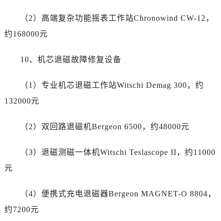
浙江省温州市鹿城区锦绣路1067号置信广场10层1015室泰格豪雅售后服务中心（需提前预约）
（2）高端复杂功能摇表工作站Chronowind CW-12，
黑龙江省哈尔滨市道里区友谊西路600号富力中心T2座写字楼29层03室室泰格豪雅售后服务中心（需提前预约）
辽宁省大连市中山区人民路15号国际金融大厦7层G室泰格豪雅售后服务中心（需提前预约）
约168000元
广东省佛山市禅城区季华五路57号万科金融中心C座12层1205室泰格豪雅售后服务中心（需提前预约）
10、机芯退磁故障修复设备
广东省东莞市东城街道鸿福东路1号民盈国贸中心T1写字楼9层907室泰格豪雅售后服务中心（需提前预约）
江苏省无锡市梁溪区人民中路139号恒隆广场写字楼1座11层1104室泰格豪雅售后服务中心（需提前预约）
（1）专业机芯退磁工作站Witschi Demag 300，约
江苏省南通市崇川区工农路57号圆融广场写字楼16层1603室泰格豪雅售后服务中心（需提前预约）
132000元
江苏省苏州市苏州工业园区 星港街199号苏州中心办公楼C座22层08室泰格豪雅售后服务中心（需提前预约）
湖北省武汉市江汉区解放大道686号世界贸易大厦38层09室泰格豪雅售后服务中心（需提前预约）
（2）双回路退磁机Bergeon 6500，约48000元
广西省南宁市青秀区金湖路59号地王大厦12楼1224室泰格豪雅售后服务中心（需提前预约）
安徽省合肥市蜀山区潜山路111号万象城华润大厦B座12楼03室泰格豪雅售后服务中心（需提前预约）
（3）退磁测磁一体机Witschi Teslascope II，约11000
福建省泉州市丰泽区宝洲路729号浦西万达中心写字楼A座7楼709室泰格豪雅售后服务中心（需提前预约）
元
山东省青岛市南区山东路6号华润大厦B座22层04室泰格豪雅售后服务中心（需提前预约）
山东省烟台市芝罘区胜利路139号万达金融中心A座907室泰格豪雅售后服务中心（需提前预约）
（4）便携式充电退磁器Bergeon MAGNET-O 8804，
吉林省长春市朝阳区西安大路727号中银大厦A座(旺进大厦)18层09室泰格豪雅售后服务中心（需提前预约）
约7200元
贵州省贵阳市南明区都司高架桥路33号亨特国际金融中心14楼14D泰格豪雅售后服务中心（需提前预约）