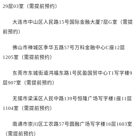
上海市徐汇区虹桥路3号港汇中心2座37层3705室泰格豪雅售后服务中心（需提前预约）
29层03室（需提前预约）
浙江省杭州市上城区钱江路1366号华润大厦A座5层503-5室泰格豪雅售后服务中心（需提前预约）
浙江省湖州市吴兴区劳动路泰格豪雅售后服务中心（需提前预约）
大连市中山区人民路15号国际金融大厦7层G室（需提
浙江省嘉兴市南湖区广益路705号嘉兴世界贸易中心A座13层1304室泰格豪雅售后服务中心（需提前预约）
前预约）
浙江省金华市金东区东市南街777号金华万达广场4号楼22楼2209室泰格豪雅售后服务中心（需提前预约）
浙江省丽水市莲都区解放街泰格豪雅售后服务中心（需提前预约）
佛山市禅城区季华五路57号万科金融中心C座12层
浙江省宁波市江北区大闸南路500号来福士广场办公楼20层2009室泰格豪雅售后服务中心（需提前预约）
1205室（需提前预约）
浙江省衢州市柯城区上街泰格豪雅售后服务中心（需提前预约）
浙江省绍兴市越城区胜利东路379号世茂天际中心写字楼8层805室泰格豪雅售后服务中心（需提前预约）
东莞市东城街道鸿福东路1号民盈国贸中心T1写字楼9
浙江省舟山市定海区解放东路泰格豪雅售后服务中心（需提前预约）
层907室（需提前预约）
澳门特别行政区大堂区议事亭前地（新马路）泰格豪雅售后服务中心（需提前预约）
澳门特别行政区风顺堂区南湾大马路泰格豪雅售后服务中心（需提前预约）
无锡市梁溪区人民中路139号恒隆广场写字楼1座11层
澳门特别行政区花地玛堂区关闸广场泰格豪雅售后服务中心（需提前预约）
1104室（需提前预约）
澳门特别行政区花王堂区大三巴商圈泰格豪雅售后服务中心（需提前预约）
澳门特别行政区嘉模堂区官也街泰格豪雅售后服务中心（需提前预约）
南通市崇川区工农路57号圆融广场写字楼16层1603室
澳门省路氹城市金光大道泰格豪雅售后服务中心（需提前预约）
（需提前预约）