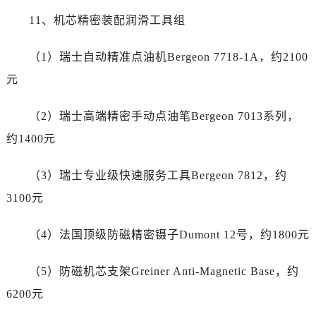
云南省昆明市盘龙区北京路928号同德昆明广场写字楼10层06室泰格豪雅售后服务中心（需提前预约）
11、机芯精密装配润滑工具组
河北省石家庄市长安区中山东路39号勒泰中心写字楼B座13层07室泰格豪雅售后服务中心（需提前预约）
陕西省西安市碑林区南关正街88号华侨城长安国际中心E座6楼10室泰格豪雅售后服务中心（需提前预约）
（1）瑞士自动精准点油机Bergeon 7718-1A，约2100
海南省海口市龙华区金贸东路5号海口华润大厦B座17层1707室泰格豪雅售后服务中心（需提前预约）
元
河北省唐山市路南区新华东道100号万达广场写字楼A座10层1002室泰格豪雅售后服务中心（需提前预约）
台州市椒江区东海大道1800号腾达中心东1幢20楼2002室泰格豪雅售后服务中心（需提前预约）
（2）瑞士高端精密手动点油笔Bergeon 7013系列，
呼和浩特市玉泉区大学西街70号华润万象城写字楼（鄂尔多斯大厦）23层2326室泰格豪雅售后服务中心（需提前预约）
约1400元
兰州市七里河区西津西路16号兰州中心写字楼21层2102室泰格豪雅售后服务中心（需提前预约）
重庆市解放碑渝中区民权路28号英利国际金融中心写字楼20层01室泰格豪雅售后服务中心（需提前预约）
（3）瑞士专业级快速服务工具Bergeon 7812，约
节假日正常营业！
3100元
（4）法国顶级防磁精密镊子Dumont 12号，约1800元
（5）防磁机芯支架Greiner Anti-Magnetic Base，约
6200元