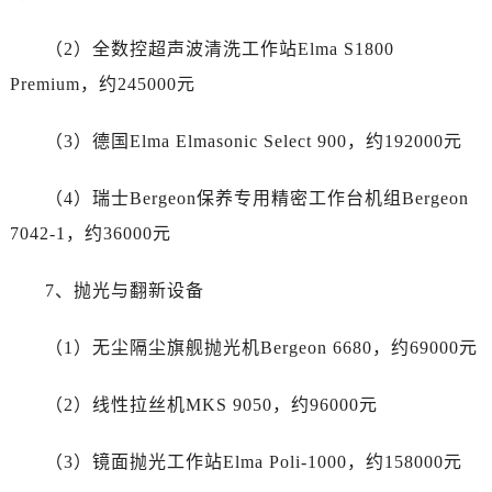
四川省南充市高坪区江东大道泰格豪雅售后服务中心（需提前预约）
四川省内江市东兴区汉安大道泰格豪雅售后服务中心（需提前预约）
（2）全数控超声波清洗工作站Elma S1800
四川省攀枝花市东区三线大道北段泰格豪雅售后服务中心（需提前预约）
Premium，约245000元
四川省遂宁市船山区香林南路泰格豪雅售后服务中心（需提前预约）
四川省雅安市雨城区熊猫大道泰格豪雅售后服务中心（需提前预约）
（3）德国Elma Elmasonic Select 900，约192000元
四川省宜宾市翠屏区长翠路泰格豪雅售后服务中心（需提前预约）
四川省资阳市雁江区滨江大道一段与和平南路泰格豪雅售后服务中心（需提前预约）
（4）瑞士Bergeon保养专用精密工作台机组Bergeon
四川省自贡市自流井区华商北路泰格豪雅售后服务中心（需提前预约）
7042-1，约36000元
西藏自治区阿里地区噶尔县北京西路泰格豪雅售后服务中心（需提前预约）
西藏自治区昌都市卡若区昌都西路泰格豪雅售后服务中心（需提前预约）
7、抛光与翻新设备
西藏自治区拉萨市城关区北京中路泰格豪雅售后服务中心（需提前预约）
（1）无尘隔尘旗舰抛光机Bergeon 6680，约69000元
西藏自治区林芝市巴宜区广东路泰格豪雅售后服务中心（需提前预约）
西藏自治区那曲市色尼区浙江西路泰格豪雅售后服务中心（需提前预约）
（2）线性拉丝机MKS 9050，约96000元
西藏自治区日喀则市桑珠孜区上海中路泰格豪雅售后服务中心（需提前预约）
西藏自治区山南市乃东区湖北大道泰格豪雅售后服务中心（需提前预约）
（3）镜面抛光工作站Elma Poli-1000，约158000元
云南省保山市隆阳区正阳路泰格豪雅售后服务中心（需提前预约）