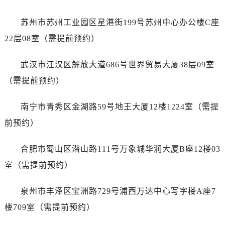
澳门特别行政区望德堂区塔石广场泰格豪雅售后服务中心（需提前预约）
福建省福州市鼓楼区五四路128-1号恒力城写字楼15层03室泰格豪雅售后服务中心（需提前预约）
苏州市苏州工业园区星港街199号苏州中心办公楼C座
福建省厦门市思明区湖滨东路95号万象城华润大厦B座11层1104室泰格豪雅售后服务中心（需提前预约）
22层08室（需提前预约）
广东省潮州市潮安区新风路与潮汕路交汇处泰格豪雅售后服务中心（需提前预约）
广东省广州市天河区天河路230号万菱汇国际中心A塔7层704室泰格豪雅售后服务中心（需提前预约）
武汉市江汉区解放大道686号世界贸易大厦38层09室
广东省广州市越秀区环市东路371-375号世界贸易中心大厦南塔15层1507室泰格豪雅售后服务中心（需提前预约）
（需提前预约）
广东省河源市源城区越王大道泰格豪雅售后服务中心（需提前预约）
广东省惠州市惠城区江北文昌一路7号华贸大厦1座30层3005室泰格豪雅售后服务中心（需提前预约）
南宁市青秀区金湖路59号地王大厦12楼1224室（需提
广东省江门市蓬江区广场西路泰格豪雅售后服务中心（需提前预约）
前预约）
广东省揭阳市榕城进贤门步行街泰格豪雅售后服务中心（需提前预约）
广东省茂名市电白区水东街道迎宾大道泰格豪雅售后服务中心（需提前预约）
合肥市蜀山区潜山路111号万象城华润大厦B座12楼03
广东省梅州市梅江区金燕大道泰格豪雅售后服务中心（需提前预约）
室（需提前预约）
广东省清远市清城区湖西路泰格豪雅售后服务中心（需提前预约）
广东省汕头市龙湖区长平路泰格豪雅售后服务中心（需提前预约）
泉州市丰泽区宝洲路729号浦西万达中心写字楼A座7
广东省汕尾市城区香洲街道园林社区翠园街泰格豪雅售后服务中心（需提前预约）
楼709室（需提前预约）
广东省韶关市武江区芙蓉新区与老城中心交汇处泰格豪雅售后服务中心（需提前预约）