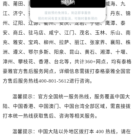
湖南省邵阳市双清区东风路泰格豪雅售后服务中心（需提前预约）
立即预约
南、莆田、荆门、益阳、梅州、达州、榆林、威海、九
湖南省湘潭市雨湖区莲城大道泰格豪雅售后服务中心（需提前预约）
江、济宁、齐齐哈尔、南阳、常德、呼伦贝尔、丹东、锦
提前预约免排队，到店即享服务
湖南省益阳市赫山区桃花仑路泰格豪雅售后服务中心（需提前预约）
预约时间有变无需取消，可随时重新预约
州、辽阳、辽源、衢州、安庆、龙岩、宁德、鹰潭、泰
湖南省永州市冷水滩区永州大道与中兴路交叉口泰格豪雅售后服务中心（需提前预约）
安、商丘、驻马店、咸宁、江门、茂名、玉林、乐山、南
湖南省岳阳市岳阳楼区东茅岭路泰格豪雅售后服务中心（需提前预约）
充、雅安、宝鸡、柳州、拉萨、丽江、张家界、襄阳、株
湖南省张家界市永定区解放路泰格豪雅售后服务中心（需提前预约）
洲、遵义、鄂尔多斯、阳泉、昆山、黄石、湘潭、十堰、
湖南省长沙市芙蓉区建湘路393号世茂环球金融中心写字楼10层1013室泰格豪雅售后服务中心（需提前预约）
漳州、攀枝花、香港、台北等，共计360+网点，均有泰格
湖南省株洲市芦淞区建设南路泰格豪雅售后服务中心（需提前预约）
甘肃省白银市白银区北京路泰格豪雅售后服务中心（需提前预约）
豪雅官方售后服务网点，详细信息需拨打泰格豪雅全国官
甘肃省定西市安定区解放路泰格豪雅售后服务中心（需提前预约）
方售后服务热线400-801-5612进行咨询。
甘肃省敦煌市沙州镇阳关中路泰格豪雅售后服务中心（需提前预约）
甘肃省合作市人民街泰格豪雅售后服务中心（需提前预约）
温馨提示：官方全国统一服务热线，服务覆盖中国大
甘肃省嘉峪关市雄关区新华中路泰格豪雅售后服务中心（需提前预约）
陆、中国香港、中国澳门、中国台湾全部区域，需直接拨
甘肃省金昌市金川区北京路泰格豪雅售后服务中心（需提前预约）
打本统一热线获取售后、咨询等相关服务。
甘肃省酒泉市肃州区西大街泰格豪雅售后服务中心（需提前预约）
甘肃省临夏市城南街道团结路泰格豪雅售后服务中心（需提前预约）
温馨提示：中国大陆以外地区拨打本 400 热线，请在