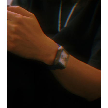
青岛市南区山东路6号华润大厦B座22层04室（需提前预约）
烟台市芝罘区胜利路139号万达金融中心A座907室（需提前预约）
长春市朝阳区西安大路727号中银大厦A座(旺进大厦)18层09室（需提前预约）
贵阳市南明区都司高架桥路33号亨特国际金融中心14楼14D（需提前预约）
昆明市盘龙区北京路928号同德昆明广场写字楼10层06室（需提前预约）
石家庄市长安区中山东路39号勒泰中心写字楼B座13层07室（需提前预约）
西安市碑林区南关正街88号华侨城长安国际中心E座6楼10室（需提前预约）
海口市龙华区金贸东路5号海口华润大厦B座17层1707室（需提前预约）
唐山市路南区新华东道100号万达广场写字楼A座10层1002室（需提前预约）
台州市椒江区东海大道1800号腾达中心东1幢20楼2002室（需提前预约）
内蒙古自治区呼和浩特市玉泉区大学西街70号华润万象城写字楼（鄂尔多斯大厦）23层2326室（需提前预约）
甘肃省兰州市七里河区西津西路16号兰州中心写字楼21层2102室（需提前预约）
重庆市解放碑渝中区民权路28号英利国际金融中心写字楼20层01室（需提前预约）
黑龙江省大庆市萨尔图区会战大街泰格豪雅售后服务中心（需提前预约）
黑龙江省鹤岗市向阳区红军路泰格豪雅售后服务中心（需提前预约）
黑龙江省黑河市爱辉区中央街泰格豪雅售后服务中心（需提前预约）