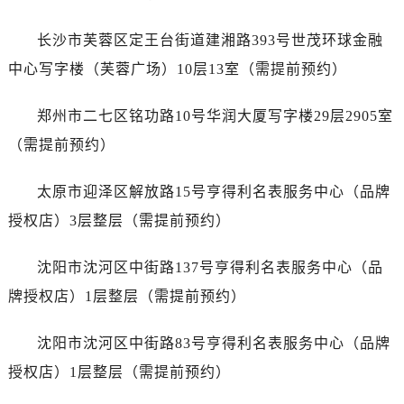
江苏省连云港市海州区通灌北路泰格豪雅售后服务中心（需提前预约）
江苏省南京市秦淮区中山南路1号南京中心22层22-C1-C3室泰格豪雅售后服务中心（需提前预约）
长沙市芙蓉区定王台街道建湘路393号世茂环球金融
江苏省宿迁市宿城区西湖路泰格豪雅售后服务中心（需提前预约）
中心写字楼（芙蓉广场）10层13室（需提前预约）
江苏省泰州市海陵区永定东路399号置地商务中心东塔（华润万象城）17层1706室泰格豪雅售后服务中心（需提前预约）
江苏省徐州市鼓楼区淮海东路29号苏宁广场IFC国际金融中心35层3508室泰格豪雅售后服务中心（需提前预约）
郑州市二七区铭功路10号华润大厦写字楼29层2905室
江苏省盐城市盐都区世纪大道5号盐城金融城写字楼1号楼16层1604室泰格豪雅售后服务中心（需提前预约）
（需提前预约）
江苏省扬州市邗江区国展路29号星耀天地写字楼1号楼18层1803室泰格豪雅售后服务中心（需提前预约）
江苏省镇江市京口区中山东路泰格豪雅售后服务中心（需提前预约）
太原市迎泽区解放路15号亨得利名表服务中心（品牌
江西省抚州市临川区赣东大道泰格豪雅售后服务中心（需提前预约）
授权店）3层整层（需提前预约）
江西省赣州市章贡区文清路泰格豪雅售后服务中心（需提前预约）
江西省吉安市吉州区井冈山大道泰格豪雅售后服务中心（需提前预约）
沈阳市沈河区中街路137号亨得利名表服务中心（品
江西省景德镇市珠山区珠山中路泰格豪雅售后服务中心（需提前预约）
牌授权店）1层整层（需提前预约）
江西省九江市浔阳区浔阳路泰格豪雅售后服务中心（需提前预约）
江西省南昌市红谷滩新区红谷中大道998号绿地双子塔（中央广场）A1座办公楼14层1407室泰格豪雅售后服务中心（需提前预约）
沈阳市沈河区中街路83号亨得利名表服务中心（品牌
江西省萍乡市安源区萍安北大道与康庄路交叉口泰格豪雅售后服务中心（需提前预约）
授权店）1层整层（需提前预约）
江西省上饶市信州区滨江西路泰格豪雅售后服务中心（需提前预约）