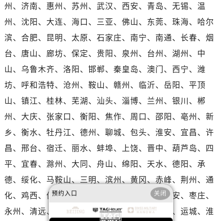
湖北省鄂州市鄂城区文星大道泰格豪雅售后服务中心（需提前预约）
州、济南、惠州、苏州、武汉、西安、青岛、无锡、温
湖北省黄冈市黄州区赤壁大道泰格豪雅售后服务中心（需提前预约）
州、沈阳、大连、海口、三亚、佛山、东莞、珠海、哈尔
湖北省黄石市黄石港区武汉路泰格豪雅售后服务中心（需提前预约）
滨、合肥、昆明、太原、石家庄、南宁、南通、长春、烟
湖北省荆门市东宝中天街步行街泰格豪雅售后服务中心（需提前预约）
台、唐山、廊坊、保定、贵阳、泉州、台州、湖州、中
湖北省荆州市荆州区荆中路泰格豪雅售后服务中心（需提前预约）
山、乌鲁木齐、洛阳、邯郸、秦皇岛、澳门、西宁、潍
湖北省十堰市茅箭区人民北路泰格豪雅售后服务中心（需提前预约）
坊、呼和浩特、沧州、鞍山、赣州、临沂、岳阳、平顶
湖北省随州市曾都区青年路泰格豪雅售后服务中心（需提前预约）
山、镇江、桂林、芜湖、汕头、淄博、兰州、银川、郴
湖北省咸宁市咸安区长安大道泰格豪雅售后服务中心（需提前预约）
湖北省襄阳市樊城区长虹路与人民路交叉口泰格豪雅售后服务中心（需提前预约）
州、大庆、张家口、衡阳、焦作、周口、邵阳、亳州、新
湖北省孝感市孝南区复兴大道泰格豪雅售后服务中心（需提前预约）
乡、衡水、牡丹江、德州、聊城、包头、淮安、宜昌、许
湖北省宜昌市西陵区夷陵大道与港窑路泰格豪雅售后服务中心（需提前预约）
昌、邢台、宿迁、丽水、蚌埠、上饶、晋中、葫芦岛、四
湖南省常德市武陵区人民路泰格豪雅售后服务中心（需提前预约）
平、宜春、滁州、大同、舟山、绵阳、天水、德阳、承
湖南省郴州市北湖区国庆北路泰格豪雅售后服务中心（需提前预约）
德、绥化、马鞍山、三明、滨州、黄冈、赤峰、荆州、通
湖南省衡阳市雁峰区解放路泰格豪雅售后服务中心（需提前预约）
预约入口
关闭
化、鸡西、佳木斯、黑河、连云港、阜阳、吉安、枣庄、
湖南省怀化市鹤城区迎丰中路泰格豪雅售后服务中心（需提前预约）
永州、清远、揭阳、梧州、渭南、延安、长治、运城、淮
湖南省娄底市娄星区长青街泰格豪雅售后服务中心（需提前预约）