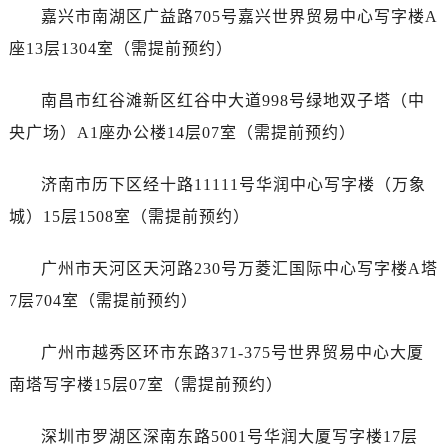
山西省临汾市尧都区解放路泰格豪雅售后服务中心（需提前预约）
嘉兴市南湖区广益路705号嘉兴世界贸易中心写字楼A
山西省吕梁市离石区永宁中路与建设街交叉口泰格豪雅售后服务中心（需提前预约）
座13层1304室（需提前预约）
山西省朔州市朔城区怡西路与鄯阳西街交汇处泰格豪雅售后服务中心（需提前预约）
山西省忻州市忻府区和平东街与七一南路交叉口泰格豪雅售后服务中心（需提前预约）
南昌市红谷滩新区红谷中大道998号绿地双子塔（中
山西省阳泉市郊区平阳东街与新城大道交叉口泰格豪雅售后服务中心（需提前预约）
央广场）A1座办公楼14层07室（需提前预约）
山西省运城市盐湖区河东街泰格豪雅售后服务中心（需提前预约）
山西省长治市潞州区英雄中路泰格豪雅售后服务中心（需提前预约）
济南市历下区经十路11111号华润中心写字楼（万象
山西省太原市迎泽区迎泽街道解放路15号亨得利名表维修授权店3楼泰格豪雅售后服务中心（需提前预约）
城）15层1508室（需提前预约）
天津市和平区赤峰道136号天津国际金融中心26层2603室泰格豪雅售后服务中心（需提前预约）
安徽省安庆市迎江区人民路泰格豪雅售后服务中心（需提前预约）
广州市天河区天河路230号万菱汇国际中心写字楼A塔
安徽省蚌埠市蚌山区淮河路泰格豪雅售后服务中心（需提前预约）
7层704室（需提前预约）
安徽省亳州市谯城区魏武大道泰格豪雅售后服务中心（需提前预约）
安徽省池州市贵池区长江路泰格豪雅售后服务中心（需提前预约）
广州市越秀区环市东路371-375号世界贸易中心大厦
安徽省滁州市琅琊区南谯北路泰格豪雅售后服务中心（需提前预约）
南塔写字楼15层07室（需提前预约）
安徽省阜阳市颍州区颍州北路泰格豪雅售后服务中心（需提前预约）
安徽省淮北市相山区淮海路泰格豪雅售后服务中心（需提前预约）
深圳市罗湖区深南东路5001号华润大厦写字楼17层