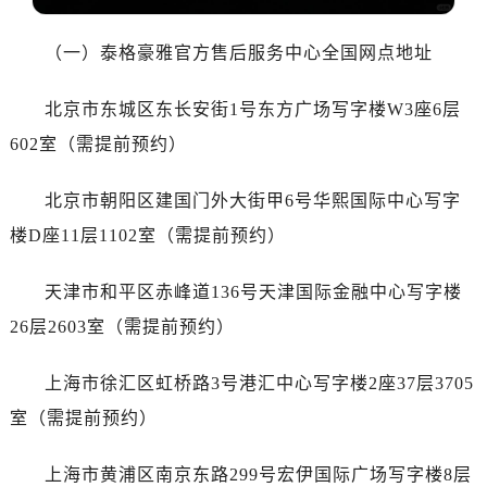
黑龙江省鸡西市鸡冠区红军路泰格豪雅售后服务中心（需提前预约）
黑龙江省佳木斯市向阳区长安路泰格豪雅售后服务中心（需提前预约）
（一）泰格豪雅官方售后服务中心全国网点地址
黑龙江省牡丹江市东安区太平路泰格豪雅售后服务中心（需提前预约）
黑龙江省七台河市桃山区大同街泰格豪雅售后服务中心（需提前预约）
北京市东城区东长安街1号东方广场写字楼W3座6层
黑龙江省齐齐哈尔市龙沙区龙华路泰格豪雅售后服务中心（需提前预约）
602室（需提前预约）
黑龙江省双鸭山市尖山区新兴大街泰格豪雅售后服务中心（需提前预约）
黑龙江省绥化市北林区新华街与康庄路交叉口泰格豪雅售后服务中心（需提前预约）
北京市朝阳区建国门外大街甲6号华熙国际中心写字
黑龙江省伊春市伊美区通河路泰格豪雅售后服务中心（需提前预约）
楼D座11层1102室（需提前预约）
吉林省白城市洮北区明仁南街泰格豪雅售后服务中心（需提前预约）
吉林省白山市浑江区浑江大街泰格豪雅售后服务中心（需提前预约）
天津市和平区赤峰道136号天津国际金融中心写字楼
吉林省吉林市船营区河南街泰格豪雅售后服务中心（需提前预约）
26层2603室（需提前预约）
吉林省辽源市龙山区人民大街泰格豪雅售后服务中心（需提前预约）
吉林省梅河口市新华街道梅河大街泰格豪雅售后服务中心（需提前预约）
上海市徐汇区虹桥路3号港汇中心写字楼2座37层3705
吉林省四平市铁东区紫气大路与南九经街交汇处泰格豪雅售后服务中心（需提前预约）
室（需提前预约）
吉林省松原市宁江区五环大街泰格豪雅售后服务中心（需提前预约）
吉林省通化市东昌区环通乡江南大街泰格豪雅售后服务中心（需提前预约）
上海市黄浦区南京东路299号宏伊国际广场写字楼8层