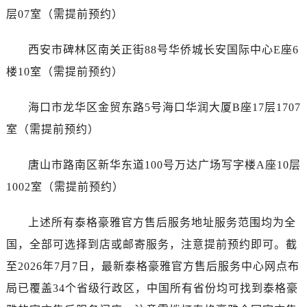
广西壮族自治区梧州市万秀区龙湖镇高旺路泰格豪雅售后服务中心（需提前预约）
层07室（需提前预约）
广西壮族自治区玉林市玉州区金玉路泰格豪雅售后服务中心（需提前预约）
海南省儋州市儋州市那大镇兰洋北路泰格豪雅售后服务中心（需提前预约）
西安市碑林区南关正街88号华侨城长安国际中心E座6
海南省东方市八所镇解放西路泰格豪雅售后服务中心（需提前预约）
楼10室（需提前预约）
海南省琼海市嘉积镇东风路泰格豪雅售后服务中心（需提前预约）
海南省三沙市西沙区西沙群岛永兴岛北京路泰格豪雅售后服务中心（需提前预约）
海口市龙华区金贸东路5号海口华润大厦B座17层1707
海南省三亚市吉阳区迎宾路泰格豪雅售后服务中心（需提前预约）
室（需提前预约）
海南省万宁市万城镇解放路泰格豪雅售后服务中心（需提前预约）
海南省文昌市文城镇教育东路泰格豪雅售后服务中心（需提前预约）
唐山市路南区新华东道100号万达广场写字楼A座10层
海南省五指山市通什镇三月三大道泰格豪雅售后服务中心（需提前预约）
1002室（需提前预约）
香港特别行政区尖沙咀区油尖旺区广东道泰格豪雅售后服务中心（需提前预约）
香港特别行政区金钟区中西区金钟道泰格豪雅售后服务中心（需提前预约）
上述所有泰格豪雅官方售后服务地址服务范围均为全
香港特别行政区九龙区油尖旺区弥敦道泰格豪雅售后服务中心（需提前预约）
国，全部可选择到店或邮寄服务，注意提前预约即可。截
香港特别行政区铜锣湾区湾仔区轩尼诗道泰格豪雅售后服务中心（需提前预约）
至2026年7月7日，最新泰格豪雅官方售后服务中心网点布
河南省安阳市文峰区解放大道泰格豪雅售后服务中心（需提前预约）
局已覆盖34个省级行政区，中国所有省份均可找到泰格豪
河南省鹤壁市淇滨区九州路泰格豪雅售后服务中心（需提前预约）