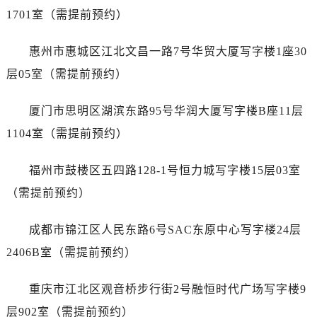
安徽省淮南市田家庵区国庆中路泰格豪雅售后服务中心（需提前预约）
1701室（需提前预约）
安徽省黄山市屯溪区黄山西路泰格豪雅售后服务中心（需提前预约）
安徽省六安市金安区解放中路泰格豪雅售后服务中心（需提前预约）
惠州市惠城区江北文昌一路7号华贸大厦写字楼1座30
安徽省马鞍山市雨山区湖南西路泰格豪雅售后服务中心（需提前预约）
层05室（需提前预约）
安徽省宿州市埇桥区人民中路泰格豪雅售后服务中心（需提前预约）
安徽省铜陵市铜官区石城大道泰格豪雅售后服务中心（需提前预约）
厦门市思明区湖滨东路95号华润大厦写字楼B座11层
安徽省芜湖市镜湖区中山路步行街泰格豪雅售后服务中心（需提前预约）
1104室（需提前预约）
安徽省宣城市宣州区叠嶂西路泰格豪雅售后服务中心（需提前预约）
福建省龙岩市新罗区九一南路泰格豪雅售后服务中心（需提前预约）
福州市鼓楼区五四路128-1号恒力城写字楼15层03室
福建省南平市建阳区人民西路泰格豪雅售后服务中心（需提前预约）
（需提前预约）
福建省宁德市蕉城区天湖东路泰格豪雅售后服务中心（需提前预约）
福建省莆田市城厢区霞林街道荔华东大道泰格豪雅售后服务中心（需提前预约）
成都市锦江区人民东路6号SAC东原中心写字楼24层
福建省三明市三元区东乾二路泰格豪雅售后服务中心（需提前预约）
2406B室（需提前预约）
福建省漳州市龙文区步港路泰格豪雅售后服务中心（需提前预约）
江苏省常州市新北区龙锦路1590号现代传媒中心5号楼10层1008室泰格豪雅售后服务中心（需提前预约）
重庆市江北区观音桥步行街2号融恒时代广场写字楼9
江苏省淮安市清江浦区淮海北路泰格豪雅售后服务中心（需提前预约）
层902室（需提前预约）