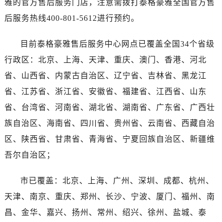
雅的官方售后服务门店，注意需拨打泰格豪雅全国官方售
河南省济源市沁园街道济水大道泰格豪雅售后服务中心（需提前预约）
后服务热线400-801-5612进行预约。
河南省焦作市解放区解放路泰格豪雅售后服务中心（需提前预约）
河南省开封市鼓楼区中山路泰格豪雅售后服务中心（需提前预约）
目前泰格豪雅售后服务中心网点已覆盖全国34个省级
河南省洛阳市西工区中州中路与解放路交叉口泰格豪雅售后服务中心（需提前预约）
行政区：北京、上海、天津、重庆、澳门、香港、河北
河南省漯河市源汇区交通路泰格豪雅售后服务中心（需提前预约）
河南省南阳市宛城区范蠡东路与南都路交叉口泰格豪雅售后服务中心（需提前预约）
省、山西省、内蒙古自治区、辽宁省、吉林省、黑龙江
河南省平顶山市卫东区建设路泰格豪雅售后服务中心（需提前预约）
省、江苏省、浙江省、安徽省、福建省、江西省、山东
河南省濮阳市大华龙区开州路绿城路交叉口泰格豪雅售后服务中心（需提前预约）
省、台湾省、河南省、湖北省、湖南省、广东省、广西壮
河南省三门峡市湖滨区和平路泰格豪雅售后服务中心（需提前预约）
族自治区、海南省、四川省、贵州省、云南省、西藏自治
河南省商丘市梁园区神火大道泰格豪雅售后服务中心（需提前预约）
区、陕西省、甘肃省、青海省、宁夏回族自治区、新疆维
河南省新乡市红旗区人民路泰格豪雅售后服务中心（需提前预约）
吾尔自治区；
河南省信阳市浉河区东方红大道泰格豪雅售后服务中心（需提前预约）
河南省许昌市魏都区建安大道与八龙路交叉口泰格豪雅售后服务中心（需提前预约）
市已覆盖：北京、上海、广州、深圳、成都、杭州、
河南省郑州市二七区民主路10号华润大厦29层2905室泰格豪雅售后服务中心（需提前预约）
天津、南京、重庆、郑州、长沙、宁波、厦门、福州、南
河南省周口市川汇区七一路泰格豪雅售后服务中心（需提前预约）
昌、金华、嘉兴、扬州、常州、绍兴、徐州、盐城、泰
河南省驻马店市驿城区乐山大道与置地大道交叉口泰格豪雅售后服务中心（需提前预约）