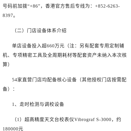
甘肃省陇南市武都区人民路泰格豪雅售后服务中心（需提前预约）
号码前加拨“+86”，香港官方售后专线为：+852-6263-
甘肃省平凉市崆峒区西大街泰格豪雅售后服务中心（需提前预约）
8397。
甘肃省庆阳市西峰区南大街泰格豪雅售后服务中心（需提前预约）
甘肃省天水市秦州区民主路泰格豪雅售后服务中心（需提前预约）
（二）门店设备体系介绍
甘肃省武威市凉州区迎宾路泰格豪雅售后服务中心（需提前预约）
甘肃省张掖市甘州区民乐北路泰格豪雅售后服务中心（需提前预约）
单店设备投入超660万元（注：另有配套专用定制辅
宁夏回族自治区固原市原州区文化街泰格豪雅售后服务中心（需提前预约）
机、专项精密工具及全周期耗材等配套资产未纳入本次核
宁夏回族自治区石嘴山市大武口区贺兰山路泰格豪雅售后服务中心（需提前预约）
算）
宁夏回族自治区吴忠市利通区开元大道泰格豪雅售后服务中心（需提前预约）
宁夏回族自治区银川市兴庆区新华东路97号新百中心C馆一层C1-18号商铺泰格豪雅售后服务中心（需提前预约）
54家直营门店均配备核心设备（其他授权门店按需配
宁夏回族自治区中卫市沙坡头区鼓楼东街泰格豪雅售后服务中心（需提前预约）
备）：
青海省果洛藏族自治州玛沁县团结路泰格豪雅售后服务中心（需提前预约）
青海省海北藏族自治州海晏县将军路泰格豪雅售后服务中心（需提前预约）
1、走时检测与调校设备
青海省海东市乐都区滨河路泰格豪雅售后服务中心（需提前预约）
青海省海南藏族自治州共和县青海湖大街泰格豪雅售后服务中心（需提前预约）
（1）超高精度天文台校表仪Vibrograf S-3000，约
青海省海西蒙古族藏族自治州德令哈市柴达木路泰格豪雅售后服务中心（需提前预约）
180000元