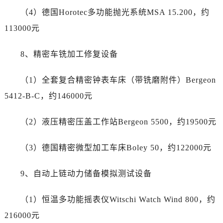
云南省楚雄彝族自治州楚雄市鹿城南路泰格豪雅售后服务中心（需提前预约）
（4）德国Horotec多功能抛光系统MSA 15.200，约
云南省大理白族自治州大理市建设路泰格豪雅售后服务中心（需提前预约）
113000元
云南省德宏傣族景颇族自治州芒市团结大街泰格豪雅售后服务中心（需提前预约）
云南省迪庆藏族自治州香格里拉市长征大道泰格豪雅售后服务中心（需提前预约）
8、精密车铣加工修复设备
云南省红河哈尼族彝族自治州蒙自市天马路泰格豪雅售后服务中心（需提前预约）
云南省丽江市古城区七星街泰格豪雅售后服务中心（需提前预约）
（1）全套复合精密钟表车床（带铣磨附件）Bergeon
云南省临沧市临翔区世纪路泰格豪雅售后服务中心（需提前预约）
5412-B-C，约146000元
云南省怒江傈僳族自治州泸水市人民路泰格豪雅售后服务中心（需提前预约）
云南省普洱市思茅区振兴大道泰格豪雅售后服务中心（需提前预约）
（2）液压精密压盖工作站Bergeon 5500，约19500元
云南省曲靖市麒麟区学府路泰格豪雅售后服务中心（需提前预约）
云南省文山壮族苗族自治州文山市东风路泰格豪雅售后服务中心（需提前预约）
（3）德国精密微型加工车床Boley 50，约122000元
云南省西双版纳傣族自治州景洪市宣慰大道泰格豪雅售后服务中心（需提前预约）
云南省玉溪市红塔区南北大街泰格豪雅售后服务中心（需提前预约）
9、自动上链动力储备模拟测试设备
云南省昭通市昭阳区青年路泰格豪雅售后服务中心（需提前预约）
（1）恒温多功能摇表仪Witschi Watch Wind 800，约
重庆市江北区观音桥步行街2号融恒时代广场9层902室泰格豪雅售后服务中心（需提前预约）
新疆维吾尔自治区乌鲁木齐市天山区红山路26号时代广场（CCMALL）C座17层17-B泰格豪雅售后服务中心（需提前预约）
216000元