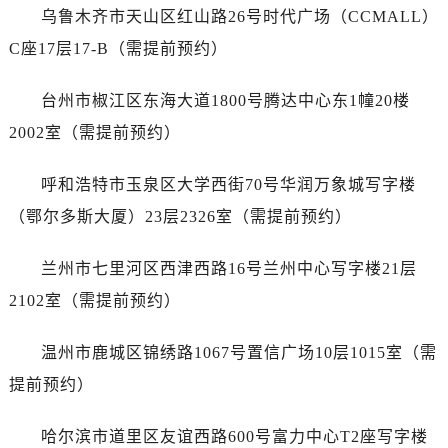
江西省新余市渝水区北湖西路泰格豪雅售后服务中心（需提前预约）
乌鲁木齐市天山区红山路26号时代广场（CCMALL）
江西省宜春市袁州区中山中路泰格豪雅售后服务中心（需提前预约）
C座17层17-B（需提前预约）
江西省鹰潭市月湖区胜利东路泰格豪雅售后服务中心（需提前预约）
山东省德州市德城区东风中路泰格豪雅售后服务中心（需提前预约）
台州市椒江区东海大道1800号腾达中心东1幢20楼
山东省东营市东营区济南路泰格豪雅售后服务中心（需提前预约）
2002室（需提前预约）
山东省济南市历下区经十路11111号华润中心写字楼（万象城）15层1508室泰格豪雅售后服务中心（需提前预约）
山东省济宁市任城区太白楼路泰格豪雅售后服务中心（需提前预约）
呼和浩特市玉泉区大学西街70号华润万象城写字楼
山东省莱芜市文化南路8号银座商城名表维修一楼名表维修泰格豪雅售后服务中心（需提前预约）
（鄂尔多斯大厦）23层2326室（需提前预约）
山东省临沂市兰山区解放路泰格豪雅售后服务中心（需提前预约）
山东省日照市东港区烟台路泰格豪雅售后服务中心（需提前预约）
兰州市七里河区西津西路16号兰州中心写字楼21层
山东省泰安市泰山区财源街道泰山大街泰格豪雅售后服务中心（需提前预约）
2102室（需提前预约）
山东省威海市环翠区新威海路89号振华商厦一楼名表维修泰格豪雅售后服务中心（需提前预约）
山东省潍坊市奎文区东风东街泰格豪雅售后服务中心（需提前预约）
温州市鹿城区锦绣路1067号置信广场10层1015室（需
山东省枣庄市滕州市北辛路与善国路交叉口泰格豪雅售后服务中心（需提前预约）
提前预约）
山东省淄博市张店区金晶大道泰格豪雅售后服务中心（需提前预约）
上海市黄浦区南京东路299号宏伊国际广场写字楼8层806室泰格豪雅售后服务中心（需提前预约）
哈尔滨市道里区友谊西路600号富力中心T2座写字楼