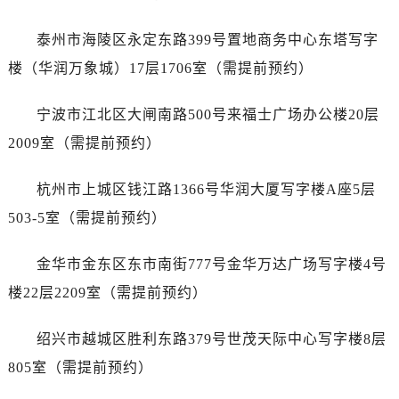
北京市东城区东长安街1号王府井东方广场W3座6层602室泰格豪雅售后服务中心（需提前预约）
河北省保定市竞秀区朝阳北大街北国先天下泰格豪雅售后服务中心（需提前预约）
泰州市海陵区永定东路399号置地商务中心东塔写字
内蒙古自治区阿拉善盟市左旗土尔扈特大街泰格豪雅售后服务中心（需提前预约）
楼（华润万象城）17层1706室（需提前预约）
内蒙古自治区巴彦淖尔市临河区新华街泰格豪雅售后服务中心（需提前预约）
内蒙古自治区包头市青山区幸福路甲3号王府井百货名表维修泰格豪雅售后服务中心（需提前预约）
宁波市江北区大闸南路500号来福士广场办公楼20层
内蒙古自治区赤峰市红山区哈达街泰格豪雅售后服务中心（需提前预约）
2009室（需提前预约）
内蒙古自治区鄂尔多斯市东胜区伊金霍洛街泰格豪雅售后服务中心（需提前预约）
内蒙古自治区呼伦贝尔市海拉尔区中央街泰格豪雅售后服务中心（需提前预约）
杭州市上城区钱江路1366号华润大厦写字楼A座5层
内蒙古自治区通辽市科尔沁区明仁大街泰格豪雅售后服务中心（需提前预约）
503-5室（需提前预约）
内蒙古自治区乌海市海勃湾区人民南路泰格豪雅售后服务中心（需提前预约）
内蒙古自治区乌兰察布市集宁区恩和大街泰格豪雅售后服务中心（需提前预约）
金华市金东区东市南街777号金华万达广场写字楼4号
内蒙古自治区锡林郭勒盟市锡林浩特市光明街与额尔敦路交叉口泰格豪雅售后服务中心（需提前预约）
楼22层2209室（需提前预约）
内蒙古自治区兴安盟市乌兰浩特市兴安大街泰格豪雅售后服务中心（需提前预约）
山西省大同市平城区迎宾街泰格豪雅售后服务中心（需提前预约）
绍兴市越城区胜利东路379号世茂天际中心写字楼8层
山西省晋城市城区黄华街泰格豪雅售后服务中心（需提前预约）
805室（需提前预约）
山西省晋中市榆次区顺城街泰格豪雅售后服务中心（需提前预约）