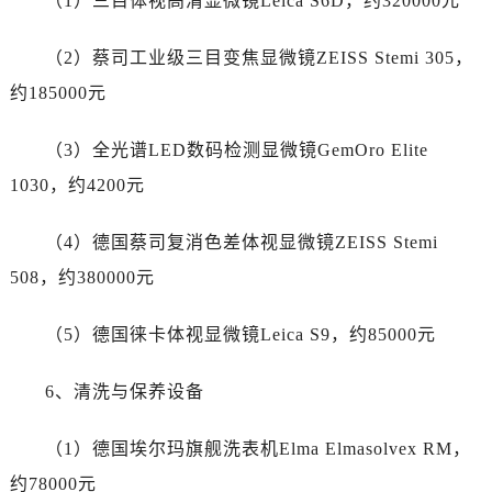
（1）三目体视高清显微镜Leica S6D，约320000元
贵州省黔西南布依族苗族自治州兴义市大道与桔香路交汇处泰格豪雅售后服务中心（需提前预约）
贵州省铜仁市碧江区民主路泰格豪雅售后服务中心（需提前预约）
（2）蔡司工业级三目变焦显微镜ZEISS Stemi 305，
贵州省遵义市红花岗区共青大道与嵩山路交叉口泰格豪雅售后服务中心（需提前预约）
约185000元
四川省阿坝州市马尔康市团结街泰格豪雅售后服务中心（需提前预约）
四川省巴中市巴州区江北大道泰格豪雅售后服务中心（需提前预约）
（3）全光谱LED数码检测显微镜GemOro Elite
四川省成都市锦江区人民东路6号SAC东原中心24层2406B室泰格豪雅售后服务中心（需提前预约）
1030，约4200元
四川省达州市通川区中心广场、老车坝泰格豪雅售后服务中心（需提前预约）
四川省德阳市旌阳区长江西路、南街泰格豪雅售后服务中心（需提前预约）
（4）德国蔡司复消色差体视显微镜ZEISS Stemi
四川省甘孜州市康定市情歌广场、箭炉街泰格豪雅售后服务中心（需提前预约）
508，约380000元
四川省广安市广安区建安南路泰格豪雅售后服务中心（需提前预约）
四川省广元市利州区老城南北街、东大街泰格豪雅售后服务中心（需提前预约）
（5）德国徕卡体视显微镜Leica S9，约85000元
四川省乐山市市中区嘉定中路泰格豪雅售后服务中心（需提前预约）
四川省凉山州市西昌市大巷口下街泰格豪雅售后服务中心（需提前预约）
6、清洗与保养设备
四川省泸州市江阳区治平路泰格豪雅售后服务中心（需提前预约）
四川省眉山市东坡区三苏路泰格豪雅售后服务中心（需提前预约）
（1）德国埃尔玛旗舰洗表机Elma Elmasolvex RM，
四川省绵阳市涪城区翠花街泰格豪雅售后服务中心（需提前预约）
约78000元