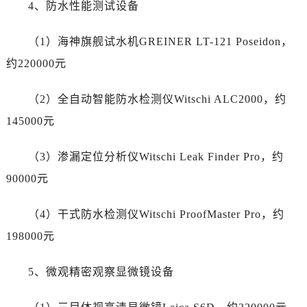
4、防水性能测试设备
新疆维吾尔自治区昆玉市昆泉街泰格豪雅售后服务中心（需提前预约）
新疆维吾尔自治区沙湾市三道河子镇世纪大道南路泰格豪雅售后服务中心（需提前预约）
（1）海神旗舰试水机GREINER LT-121 Poseidon，
新疆维吾尔自治区石河子市北二路泰格豪雅售后服务中心（需提前预约）
约220000元
新疆维吾尔自治区双河市光明路泰格豪雅售后服务中心（需提前预约）
新疆维吾尔自治区塔城市塔城地区闻琴路泰格豪雅售后服务中心（需提前预约）
（2）全自动智能防水检测仪Witschi ALC2000，约
新疆维吾尔自治区铁门关市兴疆路泰格豪雅售后服务中心（需提前预约）
145000元
新疆维吾尔自治区图木舒克市图木舒克市中兴街泰格豪雅售后服务中心（需提前预约）
新疆维吾尔自治区吐鲁番市高昌区文化中路文化中路泰格豪雅售后服务中心（需提前预约）
（3）渗漏定位分析仪Witschi Leak Finder Pro，约
新疆维吾尔自治区乌苏市乌鲁木齐北路泰格豪雅售后服务中心（需提前预约）
90000元
新疆维吾尔自治区五家渠市长征西街泰格豪雅售后服务中心（需提前预约）
新疆维吾尔自治区新星市东风路泰格豪雅售后服务中心（需提前预约）
（4）干式防水检测仪Witschi ProofMaster Pro，约
新疆维吾尔自治区伊宁市解放西路泰格豪雅售后服务中心（需提前预约）
198000元
贵州省安顺市西秀区中华南路泰格豪雅售后服务中心（需提前预约）
贵州省毕节市七星关区松山路泰格豪雅售后服务中心（需提前预约）
5、微观精密观察显微镜设备
贵州省六盘水市钟山区钟山大道泰格豪雅售后服务中心（需提前预约）
贵州省黔东南苗族侗族自治州凯里市北京西路泰格豪雅售后服务中心（需提前预约）