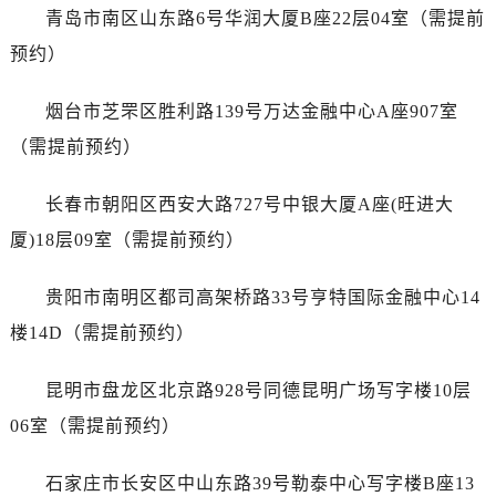
广东省深圳市罗湖区深南东路5001号华润大厦17层1701室泰格豪雅售后服务中心（需提前预约）
青岛市南区山东路6号华润大厦B座22层04室（需提前
广东省阳江市江城区东风一路泰格豪雅售后服务中心（需提前预约）
预约）
广东省云浮市云城区金山路泰格豪雅售后服务中心（需提前预约）
广东省湛江市赤坎区观海北路泰格豪雅售后服务中心（需提前预约）
烟台市芝罘区胜利路139号万达金融中心A座907室
广东省肇庆市端州区信安大道与砚都大道交汇处泰格豪雅售后服务中心（需提前预约）
（需提前预约）
广西壮族自治区百色市右江区中山二路泰格豪雅售后服务中心（需提前预约）
广西壮族自治区北海市海城区北京路泰格豪雅售后服务中心（需提前预约）
长春市朝阳区西安大路727号中银大厦A座(旺进大
广西壮族自治区崇左市江州区石景林街道友谊大道与丽川路交汇处泰格豪雅售后服务中心（需提前预约）
厦)18层09室（需提前预约）
广西壮族自治区防城港市港口区金花茶大道泰格豪雅售后服务中心（需提前预约）
广西壮族自治区贵港市港北区港城街道布山大道与仙衣路交叉口泰格豪雅售后服务中心（需提前预约）
贵阳市南明区都司高架桥路33号亨特国际金融中心14
广西壮族自治区桂林市秀峰区红岭路泰格豪雅售后服务中心（需提前预约）
楼14D（需提前预约）
广西壮族自治区河池市金城江区金城江街道朝阳路泰格豪雅售后服务中心（需提前预约）
广西壮族自治区贺州市八步区城东街道灵峰南路泰格豪雅售后服务中心（需提前预约）
昆明市盘龙区北京路928号同德昆明广场写字楼10层
广西壮族自治区来宾市兴宾区桂中大道泰格豪雅售后服务中心（需提前预约）
06室（需提前预约）
广西壮族自治区柳州市城中区中山中路泰格豪雅售后服务中心（需提前预约）
广西壮族自治区钦州市钦南区金海湾东大街泰格豪雅售后服务中心（需提前预约）
石家庄市长安区中山东路39号勒泰中心写字楼B座13