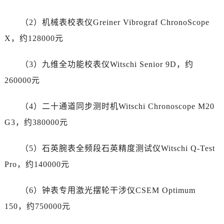
青海省黄南藏族自治州同仁市德合隆路泰格豪雅售后服务中心（需提前预约）
青海省西宁市城西区海湖新区西关大道泰格豪雅售后服务中心（需提前预约）
（2）机械表校表仪Greiner Vibrograf ChronoScope
青海省玉树藏族自治州结古镇胜利路泰格豪雅售后服务中心（需提前预约）
X，约128000元
陕西省安康市汉滨区金州路泰格豪雅售后服务中心（需提前预约）
陕西省宝鸡市渭滨区经二路泰格豪雅售后服务中心（需提前预约）
（3）九维全功能校表仪Witschi Senior 9D，约
陕西省汉中市汉台区北大街泰格豪雅售后服务中心（需提前预约）
260000元
陕西省商洛市商州区州城街泰格豪雅售后服务中心（需提前预约）
陕西省铜川市王益区红旗街泰格豪雅售后服务中心（需提前预约）
（4）二十通道同步测时机Witschi Chronoscope M20
陕西省渭南市临渭区东风大街泰格豪雅售后服务中心（需提前预约）
G3，约380000元
陕西省咸阳市秦都区沣西新城统一西路与白马河路交汇处泰格豪雅售后服务中心（需提前预约）
陕西省延安市宝塔区中心街泰格豪雅售后服务中心（需提前预约）
（5）石英腕表全频段石英精度测试仪Witschi Q-Test
陕西省榆林市榆阳区长兴路泰格豪雅售后服务中心（需提前预约）
Pro，约140000元
新疆维吾尔自治区阿克苏市东大街泰格豪雅售后服务中心（需提前预约）
新疆维吾尔自治区阿拉尔市胜利大道泰格豪雅售后服务中心（需提前预约）
（6）钟表专用激光摆轮干涉仪CSEM Optimum
新疆维吾尔自治区阿拉山口市友好路泰格豪雅售后服务中心（需提前预约）
150，约750000元
新疆维吾尔自治区阿勒泰市解放路泰格豪雅售后服务中心（需提前预约）