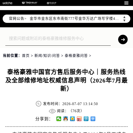
杭州市上城区钱江路1366号华润大厦写字楼A座5层503-5室（需提前预约）

金华市金东区东市南街777号金华万达广场写字楼4号楼22层2209室（需提前预约）
▲
官网公告>
绍兴市越城区胜利东路379号世茂天际中心写字楼8层805室（需提前预约）
▼
嘉兴市南湖区广益路705号嘉兴世界贸易中心写字楼A座13层1304室（需提前预约）
南昌市红谷滩新区红谷中大道998号绿地双子塔（中央广场）A1座办公楼14层07室（需提前预约）
济南市历下区经十路11111号华润中心写字楼（万象城）15层1508室（需提前预约）
广州市天河区天河路230号万菱汇国际中心写字楼A塔7层704室（需提前预约）
当前位置：
首页
>
新闻/知识/问答
>
泰格豪雅问答
>
广州市越秀区环市东路371-375号世界贸易中心大厦南塔写字楼15层07室（需提前预约）
深圳市罗湖区深南东路5001号华润大厦写字楼17层1701室（需提前预约）
泰格豪雅中国官方售后服务中心｜服务热线
惠州市惠城区江北文昌一路7号华贸大厦写字楼1座30层05室（需提前预约）
及全部维修地址权威信息声明（2026年7月最
厦门市思明区湖滨东路95号华润大厦写字楼B座11层1104室（需提前预约）
新）
福州市鼓楼区五四路128-1号恒力城写字楼15层03室（需提前预约）
成都市锦江区人民东路6号SAC东原中心写字楼24层2406B室（需提前预约）
发布时间：2026-07-07 13:14:50
重庆市江北区观音桥步行街2号融恒时代广场写字楼9层902室（需提前预约）
阅读：（
76次）
长沙市芙蓉区定王台街道建湘路393号世茂环球金融中心写字楼（芙蓉广场）10层13室（需提前预约）
分享到：
郑州市二七区铭功路10号华润大厦写字楼29层2905室（需提前预约）