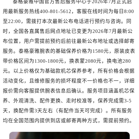
泰格豪雅中国官方售后服务中心于2026年7月正式启
太原市迎泽区解放路15号亨得利名表服务中心（品牌授权店）3层整层（需提前预约）
用最新服务热线400-801-5612，客服在线时间为每日8:00
沈阳市沈河区中街路137号亨得利名表服务中心（品牌授权店）1层整层（需提前预约）
沈阳市沈河区中街路83号亨得利名表服务中心（品牌授权店）1层整层（需提前预约）
至22:00，需拨打本次最新公布电话进行预约与咨询。同
乌鲁木齐市天山区红山路26号时代广场（CCMALL）C座17层17-B（需提前预约）
时，全国各直属售后网点地址已变更为2026年7月最新公
温州市鹿城区锦绣路1067号置信广场10层1015室（需提前预约）
布位置，用户需提前预约后前往最新公布地址或选择邮寄
哈尔滨市道里区友谊西路600号富力中心T2座写字楼29层03室（需提前预约）
服务。泰格豪雅腕表的基础保养价格为1580元，原装皮表
大连市中山区人民路15号国际金融大厦7层G室（需提前预约）
带价格区间为1300-1800元，换表蒙2080元，换电池280
佛山市禅城区季华五路57号万科金融中心C座12层1205室（需提前预约）
元。以上价格仅为基础款机芯保养参考，所有价格会根据
东莞市东城街道鸿福东路1号民盈国贸中心T1写字楼9层907室（需提前预约）
活动变化，且维修服务的损坏程度不一价格也不一，详细
无锡市梁溪区人民中路139号恒隆广场写字楼1座11层1104室（需提前预约）
南通市崇川区工农路57号圆融广场写字楼16层1603室（需提前预约）
报价需向客服提供腕表信息后确认。服务项目涵盖机芯保
苏州市苏州工业园区星港街199号苏州中心办公楼C座22层08室（需提前预约）
养、外观清洗、配件更换、走时校准等，保养完成需3-5
武汉市江汉区解放大道686号世界贸易大厦38层09室（需提前预约）
天，换配件需3天左右（有配件当天可完成）。所有服务
南宁市青秀区金湖路59号地王大厦12楼1224室（需提前预约）
均在全国范围内提供到店或邮寄两种方式，需提前预约。
合肥市蜀山区潜山路111号万象城华润大厦B座12楼03室（需提前预约）
泉州市丰泽区宝洲路729号浦西万达中心写字楼A座7楼709室（需提前预约）