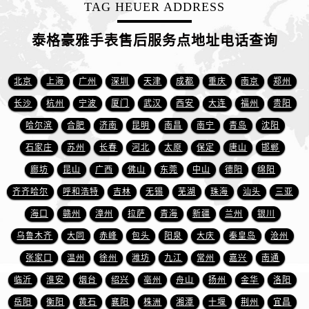
TAG HEUER ADDRESS
山西省吕梁市离石区永宁中路与建设街交叉口泰格豪雅售后服务中心（需提前预约）
山西省朔州市朔城区怡西路与鄯阳西街交汇处泰格豪雅售后服务中心（需提前预约）
泰格豪雅手表售后服务点地址电话查询
山西省忻州市忻府区和平东街与七一南路交叉口泰格豪雅售后服务中心（需提前预约）
山西省阳泉市郊区平阳东街与新城大道交叉口泰格豪雅售后服务中心（需提前预约）
北京
上海
广州
深圳
天津
成都
重庆
南京
郑州
山西省运城市盐湖区河东街泰格豪雅售后服务中心（需提前预约）
山西省长治市潞州区英雄中路泰格豪雅售后服务中心（需提前预约）
长沙
杭州
宁波
厦门
武汉
西安
大连
福州
贵阳
山西省太原市迎泽区迎泽街道解放路15号亨得利名表维修授权店3楼泰格豪雅售后服务中心（需提前预约）
哈尔滨
合肥
济南
昆明
南昌
南宁
青岛
沈阳
天津市和平区赤峰道136号天津国际金融中心26层2603室泰格豪雅售后服务中心（需提前预约）
石家庄
苏州
长春
河北
太原
保定
唐山
邯郸
安徽省安庆市迎江区人民路泰格豪雅售后服务中心（需提前预约）
廊坊
昆山
广西
佛山
东莞
中山
德阳
绵阳
安徽省蚌埠市蚌山区淮河路泰格豪雅售后服务中心（需提前预约）
齐齐哈尔
呼和浩特
吉林
无锡
芜湖
珠海
汕头
三亚
安徽省亳州市谯城区魏武大道泰格豪雅售后服务中心（需提前预约）
海口
赣州
漳州
拉萨
青海
新疆
兰州
银川
安徽省池州市贵池区长江路泰格豪雅售后服务中心（需提前预约）
乌鲁木齐
大同
赤峰
包头
阳泉
大庆
秦皇岛
沧州
安徽省滁州市琅琊区南谯北路泰格豪雅售后服务中心（需提前预约）
安徽省阜阳市颍州区颍州北路泰格豪雅售后服务中心（需提前预约）
张家口
温州
徐州
潍坊
九江
常州
嘉兴
南通
安徽省淮北市相山区淮海路泰格豪雅售后服务中心（需提前预约）
临沂
淮安
烟台
绍兴
亳州
舟山
扬州
金华
洛阳
安徽省淮南市田家庵区国庆中路泰格豪雅售后服务中心（需提前预约）
岳阳
衡阳
黄石
襄阳
株洲
湘潭
十堰
荆州
宜昌