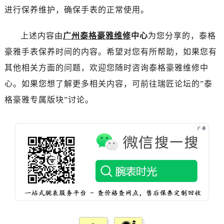
烟台市芝罘区胜利路139号万达金融中心A座907室（需提前预约）
进行保养维护，确保手表的正常使用。
长春市朝阳区西安大路727号中银大厦A座(旺进大厦)18层09室（需提前预约）
贵阳市南明区都司高架桥路33号亨特国际金融中心14楼14D（需提前预约）
上述内容由
广州泰格豪雅维修
中心
为您分享的，泰格
昆明市盘龙区北京路928号同德昆明广场写字楼10层06室（需提前预约）
豪雅手表保养时间的内容。希望对您有所帮助，如果您有
石家庄市长安区中山东路39号勒泰中心写字楼B座13层07室（需提前预约）
其他相关方面的问题，欢迎您随时咨询泰格豪雅维修中
西安市碑林区南关正街88号华侨城长安国际中心E座6楼10室（需提前预约）
心。如果您想了解更多相关内容，可前往瑞匠论坛的”泰
海口市龙华区金贸东路5号海口华润大厦B座17层1707室（需提前预约）
格豪雅专属版块”讨论。
唐山市路南区新华东道100号万达广场写字楼A座10层1002室（需提前预约）
台州市椒江区东海大道1800号腾达中心东1幢20楼2002室（需提前预约）
内蒙古自治区呼和浩特市玉泉区大学西街70号华润万象城写字楼（鄂尔多斯大厦）23层2326室（需提前预约）
甘肃省兰州市七里河区西津西路16号兰州中心写字楼21层2102室（需提前预约）
重庆市解放碑渝中区民权路28号英利国际金融中心写字楼20层01室（需提前预约）
黑龙江省大庆市萨尔图区会战大街泰格豪雅售后服务中心（需提前预约）
黑龙江省鹤岗市向阳区红军路泰格豪雅售后服务中心（需提前预约）
黑龙江省黑河市爱辉区中央街泰格豪雅售后服务中心（需提前预约）
黑龙江省鸡西市鸡冠区红军路泰格豪雅售后服务中心（需提前预约）