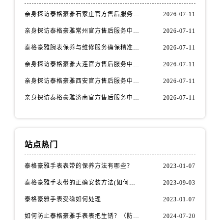
辽宁省鞍山市铁东区站前街泰格豪雅售后服务中心（需提前预约）
亲身探访泰格豪雅石家庄官方售后服务中心｜全新官方服务电话与地址（2026年7月最新）
2026-07-11
辽宁省本溪市平山区胜利路泰格豪雅售后服务中心（需提前预约）
亲身探访泰格豪雅常州官方售后服务中心｜热线电话与网点地址（2026年7月最新）
2026-07-11
辽宁省朝阳市双塔区新华路泰格豪雅售后服务中心（需提前预约）
辽宁省丹东市振兴区七经街泰格豪雅售后服务中心（需提前预约）
泰格豪雅腕表保养与维修服务确保精准运行权威公示（2026年7月最新）
2026-07-11
辽宁省抚顺市新抚区东一路泰格豪雅售后服务中心（需提前预约）
亲身探访泰格豪雅大连官方售后服务中心｜全新地址及服务热线（2026年7月最新）
2026-07-11
辽宁省阜新市海州区解放大街泰格豪雅售后服务中心（需提前预约）
亲身探访泰格豪雅西安官方售后服务中心｜全新地址和售后电话（2026年7月最新）
2026-07-11
辽宁省葫芦岛市连山区中央路泰格豪雅售后服务中心（需提前预约）
亲身探访泰格豪雅济南官方售后服务中心｜网点地址及官方服务电话（2026年7月最新）
2026-07-11
辽宁省锦州市古塔区中央大街泰格豪雅售后服务中心（需提前预约）
辽宁省辽阳市白塔区新运大街泰格豪雅售后服务中心（需提前预约）
辽宁省盘锦市兴隆台区石油大街泰格豪雅售后服务中心（需提前预约）
辽宁省铁岭市银州区南马路泰格豪雅售后服务中心（需提前预约）
站点热门
辽宁省营口市站前区市府路与渤海大街交叉口泰格豪雅售后服务中心（需提前预约）
泰格豪雅手表表带的保养方法有哪些？
2023-01-07
辽宁省沈阳市沈河区中街路137号亨得利名表维修授权店1楼泰格豪雅售后服务中心（需提前预约）
辽宁省沈阳市沈河区中街路83号亨得利名表维修授权店1楼泰格豪雅售后服务中心（需提前预约）
泰格豪雅手表带的正确安装方法(如何避免手表带掉落)
2023-09-03
北京市朝阳区建国门外大街甲6号华熙国际中心D座11层1102室泰格豪雅售后服务中心（需提前预约）
泰格豪雅手表受磁如何处理
2023-01-07
北京市东城区东长安街1号王府井东方广场W3座6层602室泰格豪雅售后服务中心（需提前预约）
如何防止泰格豪雅手表表把生锈？（防锈秘籍大公开）
2024-07-20