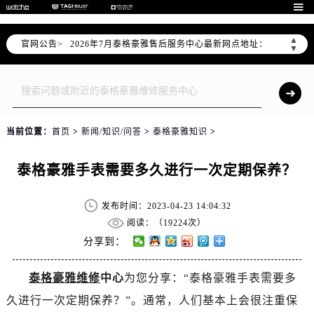
2026年7月泰格豪雅全国官方售后客户服务热线：400-801-5612

泰格豪雅官方全国统一服务热线400-801-5612，服务覆盖中国大陆、香港、澳门、台湾全部区域（非大陆需加拨“+86”）
▲
官网公告>
2026年7月泰格豪雅售后服务中心最新网点地址：
▼
北京市东城区东长安街1号东方广场写字楼W3座6层602室（需提前预约）
北京市朝阳区建国门外大街甲6号华熙国际中心写字楼D座11层1102室（需提前预约）
天津市和平区赤峰道136号天津国际金融中心写字楼26层2603室（需提前预约）
上海市徐汇区虹桥路3号港汇中心写字楼2座37层3705室（需提前预约）
当前位置：
首页
>
新闻/知识/问答
>
泰格豪雅知识
>
上海市黄浦区南京东路299号宏伊国际广场写字楼8层806室（需提前预约）
南京市秦淮区中山南路1号（新街口）南京中心写字楼22层C1-1室（需提前预约）
泰格豪雅手表需要多久进行一次定期保养？
常州市新北区龙锦路1590号现代传媒中心写字楼5号楼10层1008室（需提前预约）
徐州市鼓楼区淮海东路29号苏宁广场IFC国际金融中心写字楼35层3508室（需提前预约）
发布时间：2023-04-23 14:04:32
扬州市邗江区国展路29号星耀天地写字楼1号楼18层1803室（需提前预约）
阅读：（
19224次）
盐城市盐都区世纪大道5号盐城金融城写字楼1号楼16层1604室（需提前预约）
分享到：
泰州市海陵区永定东路399号置地商务中心东塔写字楼（华润万象城）17层1706室（需提前预约）
泰格豪雅维修
中心
为您分享：“泰格豪雅手表需要多
宁波市江北区大闸南路500号来福士广场办公楼20层2009室（需提前预约）
久进行一次定期保养？”。通常，人们基本上会很注重保
杭州市上城区钱江路1366号华润大厦写字楼A座5层503-5室（需提前预约）