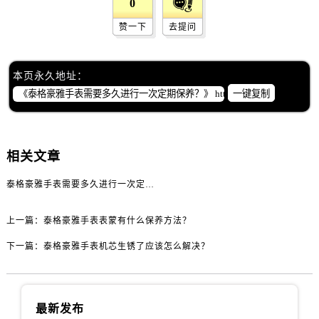
0
黑龙江省佳木斯市向阳区长安路泰格豪雅售后服务中心（需提前预约）
黑龙江省牡丹江市东安区太平路泰格豪雅售后服务中心（需提前预约）
赞一下
去提问
黑龙江省七台河市桃山区大同街泰格豪雅售后服务中心（需提前预约）
黑龙江省齐齐哈尔市龙沙区龙华路泰格豪雅售后服务中心（需提前预约）
本页永久地址：
黑龙江省双鸭山市尖山区新兴大街泰格豪雅售后服务中心（需提前预约）
一键复制
黑龙江省绥化市北林区新华街与康庄路交叉口泰格豪雅售后服务中心（需提前预约）
黑龙江省伊春市伊美区通河路泰格豪雅售后服务中心（需提前预约）
吉林省白城市洮北区明仁南街泰格豪雅售后服务中心（需提前预约）
相关文章
吉林省白山市浑江区浑江大街泰格豪雅售后服务中心（需提前预约）
泰格豪雅手表需要多久进行一次定期保养？
吉林省吉林市船营区河南街泰格豪雅售后服务中心（需提前预约）
吉林省辽源市龙山区人民大街泰格豪雅售后服务中心（需提前预约）
上一篇：
泰格豪雅手表表蒙有什么保养方法？
吉林省梅河口市新华街道梅河大街泰格豪雅售后服务中心（需提前预约）
吉林省四平市铁东区紫气大路与南九经街交汇处泰格豪雅售后服务中心（需提前预约）
下一篇：
泰格豪雅手表机芯生锈了应该怎么解决？
吉林省松原市宁江区五环大街泰格豪雅售后服务中心（需提前预约）
吉林省通化市东昌区环通乡江南大街泰格豪雅售后服务中心（需提前预约）
吉林省延边市延吉市解放路泰格豪雅售后服务中心（需提前预约）
最新发布