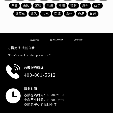
安徽省黄山市屯溪区黄山西路泰格豪雅售后服务中心（需提前预约）
许昌
南阳
常德
泉州
柳州
桂林
惠州
西宁
安徽省六安市金安区解放中路泰格豪雅售后服务中心（需提前预约）
攀枝花
遵义
天水
盐城
泰州
香港
台州
安徽省马鞍山市雨山区湖南西路泰格豪雅售后服务中心（需提前预约）
安徽省宿州市埇桥区人民中路泰格豪雅售后服务中心（需提前预约）
安徽省铜陵市铜官区石城大道泰格豪雅售后服务中心（需提前预约）
安徽省芜湖市镜湖区中山路步行街泰格豪雅售后服务中心（需提前预约）
安徽省宣城市宣州区叠嶂西路泰格豪雅售后服务中心（需提前预约）
无惧挑战,成就自我
福建省龙岩市新罗区九一南路泰格豪雅售后服务中心（需提前预约）
"Don’t crack under pressure.”
福建省南平市建阳区人民西路泰格豪雅售后服务中心（需提前预约）
福建省宁德市蕉城区天湖东路泰格豪雅售后服务中心（需提前预约）
总部服务热线
福建省莆田市城厢区霞林街道荔华东大道泰格豪雅售后服务中心（需提前预约）
400-801-5612
福建省三明市三元区东乾二路泰格豪雅售后服务中心（需提前预约）
福建省漳州市龙文区步港路泰格豪雅售后服务中心（需提前预约）
营业时间
江苏省常州市新北区龙锦路1590号现代传媒中心5号楼10层1008室泰格豪雅售后服务中心（需提前预约）
客服在线时间：08:00-22:00
中心营业时间：09:00-19:30
江苏省淮安市清江浦区淮海北路泰格豪雅售后服务中心（需提前预约）
客服及中心节假日不休
江苏省连云港市海州区通灌北路泰格豪雅售后服务中心（需提前预约）