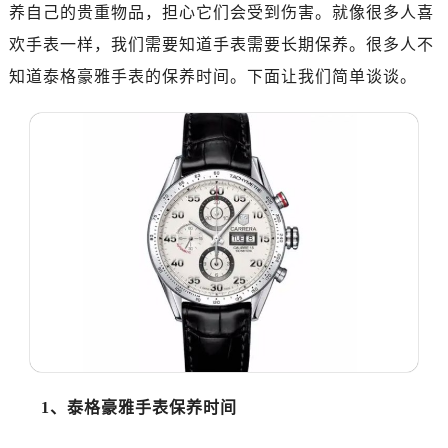
金华市金东区东市南街777号金华万达广场写字楼4号楼22层2209室（需提前预约）
养自己的贵重物品，担心它们会受到伤害。就像很多人喜
绍兴市越城区胜利东路379号世茂天际中心写字楼8层805室（需提前预约）
欢手表一样，我们需要知道手表需要长期保养。很多人不
嘉兴市南湖区广益路705号嘉兴世界贸易中心写字楼A座13层1304室（需提前预约）
知道泰格豪雅手表的保养时间。下面让我们简单谈谈。
南昌市红谷滩新区红谷中大道998号绿地双子塔（中央广场）A1座办公楼14层07室（需提前预约）
济南市历下区经十路11111号华润中心写字楼（万象城）15层1508室（需提前预约）
广州市天河区天河路230号万菱汇国际中心写字楼A塔7层704室（需提前预约）
广州市越秀区环市东路371-375号世界贸易中心大厦南塔写字楼15层07室（需提前预约）
深圳市罗湖区深南东路5001号华润大厦写字楼17层1701室（需提前预约）
惠州市惠城区江北文昌一路7号华贸大厦写字楼1座30层05室（需提前预约）
厦门市思明区湖滨东路95号华润大厦写字楼B座11层1104室（需提前预约）
福州市鼓楼区五四路128-1号恒力城写字楼15层03室（需提前预约）
成都市锦江区人民东路6号SAC东原中心写字楼24层2406B室（需提前预约）
重庆市江北区观音桥步行街2号融恒时代广场写字楼9层902室（需提前预约）
长沙市芙蓉区定王台街道建湘路393号世茂环球金融中心写字楼（芙蓉广场）10层13室（需提前预约）
郑州市二七区铭功路10号华润大厦写字楼29层2905室（需提前预约）
1、泰格豪雅手表保养时间
太原市迎泽区解放路15号亨得利名表服务中心（品牌授权店）3层整层（需提前预约）