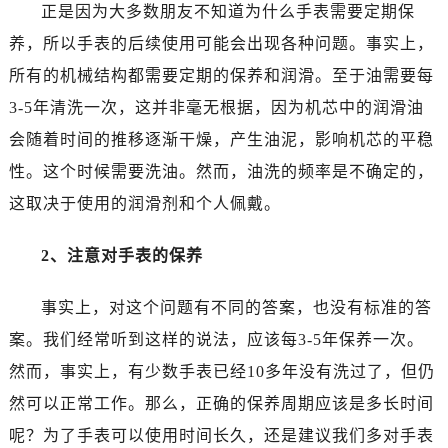
沈阳市沈河区中街路137号亨得利名表服务中心（品牌授权店）1层整层（需提前预约）
正是因为大多数朋友不知道为什么手表需要定期保
沈阳市沈河区中街路83号亨得利名表服务中心（品牌授权店）1层整层（需提前预约）
养，所以手表的后续使用可能会出现各种问题。事实上，
乌鲁木齐市天山区红山路26号时代广场（CCMALL）C座17层17-B（需提前预约）
所有的机械结构都需要定期的保养和润滑。至于油需要每
温州市鹿城区锦绣路1067号置信广场10层1015室（需提前预约）
3-5年清洗一次，这并非毫无根据，因为机芯中的润滑油
哈尔滨市道里区友谊西路600号富力中心T2座写字楼29层03室（需提前预约）
会随着时间的推移逐渐干燥，产生油泥，影响机芯的平稳
大连市中山区人民路15号国际金融大厦7层G室（需提前预约）
性。这个时候需要洗油。然而，油洗的频率是不确定的，
佛山市禅城区季华五路57号万科金融中心C座12层1205室（需提前预约）
这取决于使用的润滑剂和个人佩戴。
东莞市东城街道鸿福东路1号民盈国贸中心T1写字楼9层907室（需提前预约）
无锡市梁溪区人民中路139号恒隆广场写字楼1座11层1104室（需提前预约）
2、注意对手表的保养
南通市崇川区工农路57号圆融广场写字楼16层1603室（需提前预约）
苏州市苏州工业园区星港街199号苏州中心办公楼C座22层08室（需提前预约）
事实上，对这个问题有不同的答案，也没有标准的答
武汉市江汉区解放大道686号世界贸易大厦38层09室（需提前预约）
案。我们经常听到这样的说法，应该每3-5年保养一次。
南宁市青秀区金湖路59号地王大厦12楼1224室（需提前预约）
然而，事实上，有少数手表已经10多年没有洗过了，但仍
合肥市蜀山区潜山路111号万象城华润大厦B座12楼03室（需提前预约）
泉州市丰泽区宝洲路729号浦西万达中心写字楼A座7楼709室（需提前预约）
然可以正常工作。那么，正确的保养周期应该是多长时间
青岛市南区山东路6号华润大厦B座22层04室（需提前预约）
呢？为了手表可以使用时间长久，还是建议我们多对手表