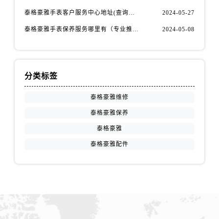
河北省保定市竞秀区朝阳北大街北国先天下泰格豪雅售后服务中心（需提前预约）
泰格豪雅手表客户服务中心地址(查询指南)
2024-05-27
内蒙古自治区阿拉善盟市左旗土尔扈特大街泰格豪雅售后服务中心（需提前预约）
泰格豪雅手表保养服务哪里有（专业推荐）
2024-05-08
内蒙古自治区巴彦淖尔市临河区新华街泰格豪雅售后服务中心（需提前预约）
内蒙古自治区包头市青山区幸福路甲3号王府井百货名表维修泰格豪雅售后服务中心（需提前预约）
内蒙古自治区赤峰市红山区哈达街泰格豪雅售后服务中心（需提前预约）
内蒙古自治区鄂尔多斯市东胜区伊金霍洛街泰格豪雅售后服务中心（需提前预约）
分类标签
内蒙古自治区呼伦贝尔市海拉尔区中央街泰格豪雅售后服务中心（需提前预约）
泰格豪雅维修
内蒙古自治区通辽市科尔沁区明仁大街泰格豪雅售后服务中心（需提前预约）
泰格豪雅保养
内蒙古自治区乌海市海勃湾区人民南路泰格豪雅售后服务中心（需提前预约）
内蒙古自治区乌兰察布市集宁区恩和大街泰格豪雅售后服务中心（需提前预约）
泰格豪雅
内蒙古自治区锡林郭勒盟市锡林浩特市光明街与额尔敦路交叉口泰格豪雅售后服务中心（需提前预约）
泰格豪雅配件
内蒙古自治区兴安盟市乌兰浩特市兴安大街泰格豪雅售后服务中心（需提前预约）
山西省大同市平城区迎宾街泰格豪雅售后服务中心（需提前预约）
山西省晋城市城区黄华街泰格豪雅售后服务中心（需提前预约）
山西省晋中市榆次区顺城街泰格豪雅售后服务中心（需提前预约）
山西省临汾市尧都区解放路泰格豪雅售后服务中心（需提前预约）