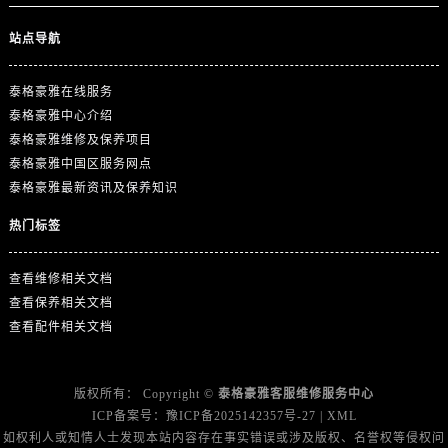
江苏省南京市秦淮区中山南路1号南京中心22层22-C1-C3室泰格豪雅售后服务中心（需提前预约）
江苏省宿迁市宿城区西湖路泰格豪雅售后服务中心（需提前预约）
站点导航
江苏省泰州市海陵区永定东路399号置地商务中心东塔（华润万象城）17层1706室泰格豪雅售后服务中心（需提前预约）
江苏省徐州市鼓楼区淮海东路29号苏宁广场IFC国际金融中心35层3508室泰格豪雅售后服务中心（需提前预约）
泰格豪雅在线服务
泰格豪雅中心介绍
江苏省盐城市盐都区世纪大道5号盐城金融城写字楼1号楼16层1604室泰格豪雅售后服务中心（需提前预约）
泰格豪雅维修及保养项目
江苏省扬州市邗江区国展路29号星耀天地写字楼1号楼18层1803室泰格豪雅售后服务中心（需提前预约）
泰格豪雅中国区服务网点
江苏省镇江市京口区中山东路泰格豪雅售后服务中心（需提前预约）
泰格豪雅最新资讯及保养知识
江西省抚州市临川区赣东大道泰格豪雅售后服务中心（需提前预约）
热门标签
江西省赣州市章贡区文清路泰格豪雅售后服务中心（需提前预约）
江西省吉安市吉州区井冈山大道泰格豪雅售后服务中心（需提前预约）
查看维修相关文档
江西省景德镇市珠山区珠山中路泰格豪雅售后服务中心（需提前预约）
查看保养相关文档
江西省九江市浔阳区浔阳路泰格豪雅售后服务中心（需提前预约）
查看配件相关文档
江西省南昌市红谷滩新区红谷中大道998号绿地双子塔（中央广场）A1座办公楼14层1407室泰格豪雅售后服务中心（需提前预约）
江西省萍乡市安源区萍安北大道与康庄路交叉口泰格豪雅售后服务中心（需提前预约）
版权所有：
Copyright ©
泰格豪雅客服维修服务中心
江西省上饶市信州区滨江西路泰格豪雅售后服务中心（需提前预约）
ICP备案号：
豫ICP备2025142357号-27
|
XML
江西省新余市渝水区北湖西路泰格豪雅售后服务中心（需提前预约）
如权利人或知情人士发现本站内容存在事实错误或涉及版权、名誉权等侵权问