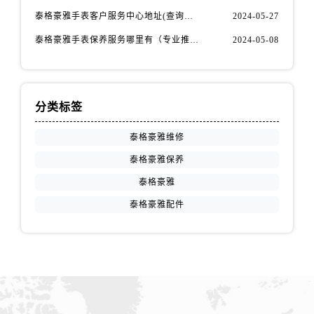
内蒙古自治区鄂尔多斯市东胜区伊金霍洛街泰格豪雅售后服务中心（需提前预约）
泰格豪雅手表客户服务中心地址(查询指南)
2024-05-27
内蒙古自治区呼伦贝尔市海拉尔区中央街泰格豪雅售后服务中心（需提前预约）
泰格豪雅手表保养服务哪里有（专业推荐）
2024-05-08
内蒙古自治区通辽市科尔沁区明仁大街泰格豪雅售后服务中心（需提前预约）
内蒙古自治区乌海市海勃湾区人民南路泰格豪雅售后服务中心（需提前预约）
内蒙古自治区乌兰察布市集宁区恩和大街泰格豪雅售后服务中心（需提前预约）
分类标签
内蒙古自治区锡林郭勒盟市锡林浩特市光明街与额尔敦路交叉口泰格豪雅售后服务中心（需提前预约）
内蒙古自治区兴安盟市乌兰浩特市兴安大街泰格豪雅售后服务中心（需提前预约）
泰格豪雅维修
山西省大同市平城区迎宾街泰格豪雅售后服务中心（需提前预约）
泰格豪雅保养
山西省晋城市城区黄华街泰格豪雅售后服务中心（需提前预约）
泰格豪雅
山西省晋中市榆次区顺城街泰格豪雅售后服务中心（需提前预约）
泰格豪雅配件
山西省临汾市尧都区解放路泰格豪雅售后服务中心（需提前预约）
山西省吕梁市离石区永宁中路与建设街交叉口泰格豪雅售后服务中心（需提前预约）
山西省朔州市朔城区怡西路与鄯阳西街交汇处泰格豪雅售后服务中心（需提前预约）
山西省忻州市忻府区和平东街与七一南路交叉口泰格豪雅售后服务中心（需提前预约）
山西省阳泉市郊区平阳东街与新城大道交叉口泰格豪雅售后服务中心（需提前预约）
山西省运城市盐湖区河东街泰格豪雅售后服务中心（需提前预约）