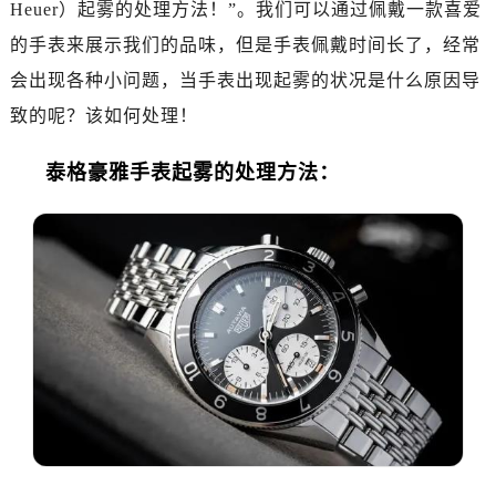
Heuer）起雾的处理方法！”。我们可以通过佩戴一款喜爱
广州市天河区天河路230号万菱汇国际中心写字楼A塔7层704室（需提前预约）
的手表来展示我们的品味，但是手表佩戴时间长了，经常
广州市越秀区环市东路371-375号世界贸易中心大厦南塔写字楼15层07室（需提前预约）
深圳市罗湖区深南东路5001号华润大厦写字楼17层1701室（需提前预约）
会出现各种小问题，当手表出现起雾的状况是什么原因导
惠州市惠城区江北文昌一路7号华贸大厦写字楼1座30层05室（需提前预约）
致的呢？该如何处理！
厦门市思明区湖滨东路95号华润大厦写字楼B座11层1104室（需提前预约）
泰格豪雅手表起雾的处理方法：
福州市鼓楼区五四路128-1号恒力城写字楼15层03室（需提前预约）
成都市锦江区人民东路6号SAC东原中心写字楼24层2406B室（需提前预约）
重庆市江北区观音桥步行街2号融恒时代广场写字楼9层902室（需提前预约）
长沙市芙蓉区定王台街道建湘路393号世茂环球金融中心写字楼（芙蓉广场）10层13室（需提前预约）
郑州市二七区铭功路10号华润大厦写字楼29层2905室（需提前预约）
太原市迎泽区解放路15号亨得利名表服务中心（品牌授权店）3层整层（需提前预约）
沈阳市沈河区中街路137号亨得利名表服务中心（品牌授权店）1层整层（需提前预约）
沈阳市沈河区中街路83号亨得利名表服务中心（品牌授权店）1层整层（需提前预约）
乌鲁木齐市天山区红山路26号时代广场（CCMALL）C座17层17-B（需提前预约）
温州市鹿城区锦绣路1067号置信广场10层1015室（需提前预约）
哈尔滨市道里区友谊西路600号富力中心T2座写字楼29层03室（需提前预约）