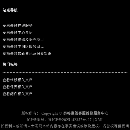
江苏省扬州市邗江区国展路29号星耀天地写字楼1号楼18层1803室泰格豪雅售后服务中心（需提前预约）
站点导航
江苏省镇江市京口区中山东路泰格豪雅售后服务中心（需提前预约）
江西省抚州市临川区赣东大道泰格豪雅售后服务中心（需提前预约）
泰格豪雅在线服务
江西省赣州市章贡区文清路泰格豪雅售后服务中心（需提前预约）
泰格豪雅中心介绍
江西省吉安市吉州区井冈山大道泰格豪雅售后服务中心（需提前预约）
泰格豪雅维修及保养项目
江西省景德镇市珠山区珠山中路泰格豪雅售后服务中心（需提前预约）
泰格豪雅中国区服务网点
江西省九江市浔阳区浔阳路泰格豪雅售后服务中心（需提前预约）
泰格豪雅最新资讯及保养知识
江西省南昌市红谷滩新区红谷中大道998号绿地双子塔（中央广场）A1座办公楼14层1407室泰格豪雅售后服务中心（需提前预约）
热门标签
江西省萍乡市安源区萍安北大道与康庄路交叉口泰格豪雅售后服务中心（需提前预约）
江西省上饶市信州区滨江西路泰格豪雅售后服务中心（需提前预约）
查看维修相关文档
江西省新余市渝水区北湖西路泰格豪雅售后服务中心（需提前预约）
查看保养相关文档
江西省宜春市袁州区中山中路泰格豪雅售后服务中心（需提前预约）
查看配件相关文档
江西省鹰潭市月湖区胜利东路泰格豪雅售后服务中心（需提前预约）
山东省德州市德城区东风中路泰格豪雅售后服务中心（需提前预约）
版权所有：
Copyright ©
泰格豪雅客服维修服务中心
山东省东营市东营区济南路泰格豪雅售后服务中心（需提前预约）
ICP备案号：
豫ICP备2025142357号-27
|
XML
山东省济南市历下区经十路11111号华润中心写字楼（万象城）15层1508室泰格豪雅售后服务中心（需提前预约）
如权利人或知情人士发现本站内容存在事实错误或涉及版权、名誉权等侵权问