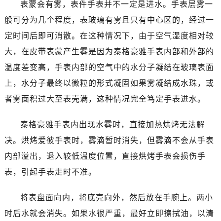
表蒙会有雾，表件手表并不一定是进水。手表层雾一
大连市中山区人民路15号国际金融大厦7层G室（需提前预约）
般可分为几个程度，表玻璃有雾且只有中心区的，经过一
佛山市禅城区季华五路57号万科金融中心C座12层1205室（需提前预约）
东莞市东城街道鸿福东路1号民盈国贸中心T1写字楼9层907室（需提前预约）
定时间后即可消散。在这种情况下，由于空气湿度相对较
无锡市梁溪区人民中路139号恒隆广场写字楼1座11层1104室（需提前预约）
大，在皮带表蒙产生雾是因为泰格豪雅手表内部和外部的
南通市崇川区工农路57号圆融广场写字楼16层1603室（需提前预约）
温度差变高，手表内部的空气中的水分子凝结在玻璃表面
苏州市苏州工业园区星港街199号苏州中心办公楼C座22层08室（需提前预约）
上，水分子最终以微粒的形式凝固如果雾凝结成水珠，或
武汉市江汉区解放大道686号世界贸易大厦38层09室（需提前预约）
者雾面积过大至表壳满，这种情况完全笃定手表进水。
南宁市青秀区金湖路59号地王大厦12楼1224室（需提前预约）
合肥市蜀山区潜山路111号万象城华润大厦B座12楼03室（需提前预约）
泰格豪雅手表内出现水雾时，直接加热烘烤无法解
泉州市丰泽区宝洲路729号浦西万达中心写字楼A座7楼709室（需提前预约）
决。烘烤爱彼手表时，雾滴暂时消失，但雾滴不会从手表
青岛市南区山东路6号华润大厦B座22层04室（需提前预约）
内部溢出，退入较低温度位置，直接烘烤手表会损伤手
烟台市芝罘区胜利路139号万达金融中心A座907室（需提前预约）
表，引起手表走时不准。
长春市朝阳区西安大路727号中银大厦A座(旺进大厦)18层09室（需提前预约）
贵阳市南明区都司高架桥路33号亨特国际金融中心14楼14D（需提前预约）
将表盘面向内，将底壳向外，然后放在手腕上。两小
昆明市盘龙区北京路928号同德昆明广场写字楼10层06室（需提前预约）
时后水就会消失。如果水很严重，最好立即擦拭油，以清
石家庄市长安区中山东路39号勒泰中心写字楼B座13层07室（需提前预约）