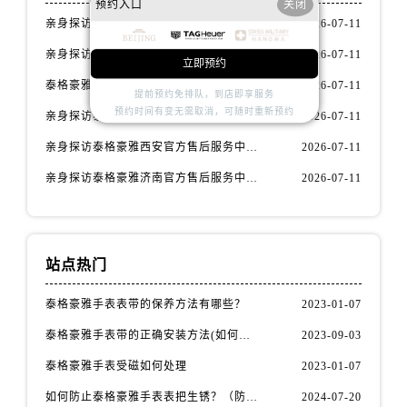
预约入口
关闭
辽宁省阜新市海州区解放大街泰格豪雅售后服务中心（需提前预约）
亲身探访泰格豪雅石家庄官方售后服务中心｜全新官方服务电话与地址（2026年7月最新）
2026-07-11
辽宁省葫芦岛市连山区中央路泰格豪雅售后服务中心（需提前预约）
亲身探访泰格豪雅常州官方售后服务中心｜热线电话与网点地址（2026年7月最新）
2026-07-11
辽宁省锦州市古塔区中央大街泰格豪雅售后服务中心（需提前预约）
立即预约
泰格豪雅腕表保养与维修服务确保精准运行权威公示（2026年7月最新）
2026-07-11
辽宁省辽阳市白塔区新运大街泰格豪雅售后服务中心（需提前预约）
提前预约免排队，到店即享服务
预约时间有变无需取消，可随时重新预约
辽宁省盘锦市兴隆台区石油大街泰格豪雅售后服务中心（需提前预约）
亲身探访泰格豪雅大连官方售后服务中心｜全新地址及服务热线（2026年7月最新）
2026-07-11
辽宁省铁岭市银州区南马路泰格豪雅售后服务中心（需提前预约）
亲身探访泰格豪雅西安官方售后服务中心｜全新地址和售后电话（2026年7月最新）
2026-07-11
辽宁省营口市站前区市府路与渤海大街交叉口泰格豪雅售后服务中心（需提前预约）
亲身探访泰格豪雅济南官方售后服务中心｜网点地址及官方服务电话（2026年7月最新）
2026-07-11
辽宁省沈阳市沈河区中街路137号亨得利名表维修授权店1楼泰格豪雅售后服务中心（需提前预约）
辽宁省沈阳市沈河区中街路83号亨得利名表维修授权店1楼泰格豪雅售后服务中心（需提前预约）
北京市朝阳区建国门外大街甲6号华熙国际中心D座11层1102室泰格豪雅售后服务中心（需提前预约）
站点热门
北京市东城区东长安街1号王府井东方广场W3座6层602室泰格豪雅售后服务中心（需提前预约）
河北省保定市竞秀区朝阳北大街北国先天下泰格豪雅售后服务中心（需提前预约）
泰格豪雅手表表带的保养方法有哪些？
2023-01-07
内蒙古自治区阿拉善盟市左旗土尔扈特大街泰格豪雅售后服务中心（需提前预约）
泰格豪雅手表带的正确安装方法(如何避免手表带掉落)
2023-09-03
内蒙古自治区巴彦淖尔市临河区新华街泰格豪雅售后服务中心（需提前预约）
泰格豪雅手表受磁如何处理
2023-01-07
内蒙古自治区包头市青山区幸福路甲3号王府井百货名表维修泰格豪雅售后服务中心（需提前预约）
内蒙古自治区赤峰市红山区哈达街泰格豪雅售后服务中心（需提前预约）
如何防止泰格豪雅手表表把生锈？（防锈秘籍大公开）
2024-07-20