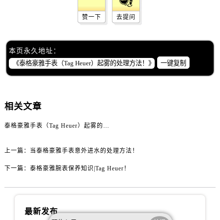
黑龙江省绥化市北林区新华街与康庄路交叉口泰格豪雅售后服务中心（需提前预约）
赞一下
去提问
黑龙江省伊春市伊美区通河路泰格豪雅售后服务中心（需提前预约）
吉林省白城市洮北区明仁南街泰格豪雅售后服务中心（需提前预约）
吉林省白山市浑江区浑江大街泰格豪雅售后服务中心（需提前预约）
本页永久地址：
吉林省吉林市船营区河南街泰格豪雅售后服务中心（需提前预约）
一键复制
吉林省辽源市龙山区人民大街泰格豪雅售后服务中心（需提前预约）
吉林省梅河口市新华街道梅河大街泰格豪雅售后服务中心（需提前预约）
吉林省四平市铁东区紫气大路与南九经街交汇处泰格豪雅售后服务中心（需提前预约）
相关文章
吉林省松原市宁江区五环大街泰格豪雅售后服务中心（需提前预约）
泰格豪雅手表（Tag Heuer）起雾的处理方法！
吉林省通化市东昌区环通乡江南大街泰格豪雅售后服务中心（需提前预约）
吉林省延边市延吉市解放路泰格豪雅售后服务中心（需提前预约）
上一篇：
当泰格豪雅手表意外进水的处理方法！
辽宁省鞍山市铁东区站前街泰格豪雅售后服务中心（需提前预约）
下一篇：
泰格豪雅腕表保养知识|Tag Heuer！
辽宁省本溪市平山区胜利路泰格豪雅售后服务中心（需提前预约）
辽宁省朝阳市双塔区新华路泰格豪雅售后服务中心（需提前预约）
辽宁省丹东市振兴区七经街泰格豪雅售后服务中心（需提前预约）
最新发布
辽宁省抚顺市新抚区东一路泰格豪雅售后服务中心（需提前预约）