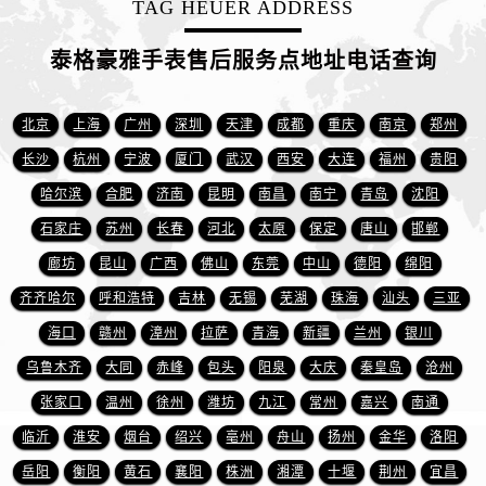
TAG HEUER ADDRESS
山西省长治市潞州区英雄中路泰格豪雅售后服务中心（需提前预约）
山西省太原市迎泽区迎泽街道解放路15号亨得利名表维修授权店3楼泰格豪雅售后服务中心（需提前预约）
泰格豪雅手表售后服务点地址电话查询
天津市和平区赤峰道136号天津国际金融中心26层2603室泰格豪雅售后服务中心（需提前预约）
安徽省安庆市迎江区人民路泰格豪雅售后服务中心（需提前预约）
北京
上海
广州
深圳
天津
成都
重庆
南京
郑州
安徽省蚌埠市蚌山区淮河路泰格豪雅售后服务中心（需提前预约）
长沙
杭州
宁波
厦门
武汉
西安
大连
福州
贵阳
安徽省亳州市谯城区魏武大道泰格豪雅售后服务中心（需提前预约）
哈尔滨
合肥
济南
昆明
南昌
南宁
青岛
沈阳
安徽省池州市贵池区长江路泰格豪雅售后服务中心（需提前预约）
安徽省滁州市琅琊区南谯北路泰格豪雅售后服务中心（需提前预约）
石家庄
苏州
长春
河北
太原
保定
唐山
邯郸
安徽省阜阳市颍州区颍州北路泰格豪雅售后服务中心（需提前预约）
廊坊
昆山
广西
佛山
东莞
中山
德阳
绵阳
安徽省淮北市相山区淮海路泰格豪雅售后服务中心（需提前预约）
齐齐哈尔
呼和浩特
吉林
无锡
芜湖
珠海
汕头
三亚
安徽省淮南市田家庵区国庆中路泰格豪雅售后服务中心（需提前预约）
海口
赣州
漳州
拉萨
青海
新疆
兰州
银川
安徽省黄山市屯溪区黄山西路泰格豪雅售后服务中心（需提前预约）
乌鲁木齐
大同
赤峰
包头
阳泉
大庆
秦皇岛
沧州
安徽省六安市金安区解放中路泰格豪雅售后服务中心（需提前预约）
张家口
温州
徐州
潍坊
九江
常州
嘉兴
南通
安徽省马鞍山市雨山区湖南西路泰格豪雅售后服务中心（需提前预约）
临沂
淮安
烟台
绍兴
亳州
舟山
扬州
金华
洛阳
安徽省宿州市埇桥区人民中路泰格豪雅售后服务中心（需提前预约）
安徽省铜陵市铜官区石城大道泰格豪雅售后服务中心（需提前预约）
岳阳
衡阳
黄石
襄阳
株洲
湘潭
十堰
荆州
宜昌