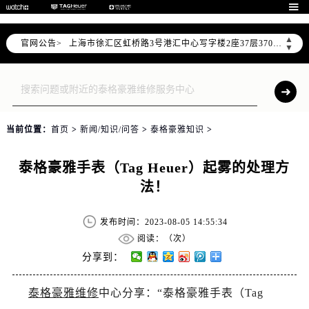

天津市和平区赤峰道136号天津国际金融中心写字楼26层2603室（需提前预约）
上海市徐汇区虹桥路3号港汇中心写字楼2座37层3705室（需提前预约）
▲
官网公告>
▼
上海市黄浦区南京东路299号宏伊国际广场写字楼8层806室（需提前预约）
南京市秦淮区中山南路1号（新街口）南京中心写字楼22层C1-1室（需提前预约）
常州市新北区龙锦路1590号现代传媒中心写字楼5号楼10层1008室（需提前预约）
徐州市鼓楼区淮海东路29号苏宁广场IFC国际金融中心写字楼35层3508室（需提前预约）
扬州市邗江区国展路29号星耀天地写字楼1号楼18层1803室（需提前预约）
当前位置：
首页
>
新闻/知识/问答
>
泰格豪雅知识
>
盐城市盐都区世纪大道5号盐城金融城写字楼1号楼16层1604室（需提前预约）
泰州市海陵区永定东路399号置地商务中心东塔写字楼（华润万象城）17层1706室（需提前预约）
泰格豪雅手表（Tag Heuer）起雾的处理方
宁波市江北区大闸南路500号来福士广场办公楼20层2009室（需提前预约）
法！
杭州市上城区钱江路1366号华润大厦写字楼A座5层503-5室（需提前预约）
发布时间：2023-08-05 14:55:34
金华市金东区东市南街777号金华万达广场写字楼4号楼22层2209室（需提前预约）
阅读：（
次）
绍兴市越城区胜利东路379号世茂天际中心写字楼8层805室（需提前预约）
分享到：
嘉兴市南湖区广益路705号嘉兴世界贸易中心写字楼A座13层1304室（需提前预约）
南昌市红谷滩新区红谷中大道998号绿地双子塔（中央广场）A1座办公楼14层07室（需提前预约）
泰格豪雅维修
中心分享：“泰格豪雅手表（Tag
济南市历下区经十路11111号华润中心写字楼（万象城）15层1508室（需提前预约）