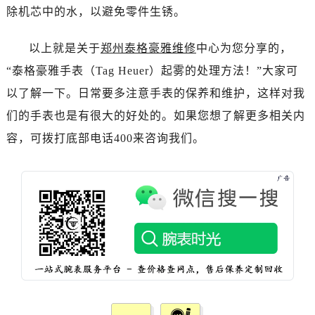
西安市碑林区南关正街88号华侨城长安国际中心E座6楼10室（需提前预约）
除机芯中的水，以避免零件生锈。
海口市龙华区金贸东路5号海口华润大厦B座17层1707室（需提前预约）
以上就是关于
郑州泰格豪雅维修
中心为您分享的，
唐山市路南区新华东道100号万达广场写字楼A座10层1002室（需提前预约）
台州市椒江区东海大道1800号腾达中心东1幢20楼2002室（需提前预约）
“泰格豪雅手表（Tag Heuer）起雾的处理方法！”大家可
内蒙古自治区呼和浩特市玉泉区大学西街70号华润万象城写字楼（鄂尔多斯大厦）23层2326室（需提前预约）
以了解一下。日常要多注意手表的保养和维护，这样对我
甘肃省兰州市七里河区西津西路16号兰州中心写字楼21层2102室（需提前预约）
们的手表也是有很大的好处的。如果您想了解更多相关内
重庆市解放碑渝中区民权路28号英利国际金融中心写字楼20层01室（需提前预约）
容，可拨打底部电话400来咨询我们。
黑龙江省大庆市萨尔图区会战大街泰格豪雅售后服务中心（需提前预约）
黑龙江省鹤岗市向阳区红军路泰格豪雅售后服务中心（需提前预约）
黑龙江省黑河市爱辉区中央街泰格豪雅售后服务中心（需提前预约）
黑龙江省鸡西市鸡冠区红军路泰格豪雅售后服务中心（需提前预约）
黑龙江省佳木斯市向阳区长安路泰格豪雅售后服务中心（需提前预约）
黑龙江省牡丹江市东安区太平路泰格豪雅售后服务中心（需提前预约）
黑龙江省七台河市桃山区大同街泰格豪雅售后服务中心（需提前预约）
黑龙江省齐齐哈尔市龙沙区龙华路泰格豪雅售后服务中心（需提前预约）
黑龙江省双鸭山市尖山区新兴大街泰格豪雅售后服务中心（需提前预约）