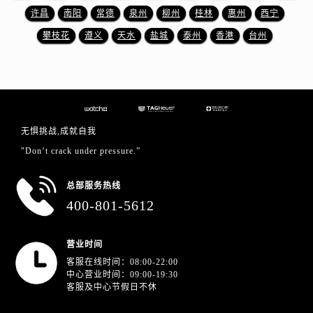
安徽省芜湖市镜湖区中山路步行街泰格豪雅售后服务中心（需提前预约）
许昌
南阳
常德
泉州
柳州
桂林
惠州
西宁
安徽省宣城市宣州区叠嶂西路泰格豪雅售后服务中心（需提前预约）
攀枝花
遵义
天水
盐城
泰州
香港
台州
福建省龙岩市新罗区九一南路泰格豪雅售后服务中心（需提前预约）
福建省南平市建阳区人民西路泰格豪雅售后服务中心（需提前预约）
福建省宁德市蕉城区天湖东路泰格豪雅售后服务中心（需提前预约）
福建省莆田市城厢区霞林街道荔华东大道泰格豪雅售后服务中心（需提前预约）
福建省三明市三元区东乾二路泰格豪雅售后服务中心（需提前预约）
无惧挑战,成就自我
福建省漳州市龙文区步港路泰格豪雅售后服务中心（需提前预约）
"Don’t crack under pressure.”
江苏省常州市新北区龙锦路1590号现代传媒中心5号楼10层1008室泰格豪雅售后服务中心（需提前预约）
总部服务热线
江苏省淮安市清江浦区淮海北路泰格豪雅售后服务中心（需提前预约）
400-801-5612
江苏省连云港市海州区通灌北路泰格豪雅售后服务中心（需提前预约）
江苏省南京市秦淮区中山南路1号南京中心22层22-C1-C3室泰格豪雅售后服务中心（需提前预约）
营业时间
江苏省宿迁市宿城区西湖路泰格豪雅售后服务中心（需提前预约）
客服在线时间：08:00-22:00
江苏省泰州市海陵区永定东路399号置地商务中心东塔（华润万象城）17层1706室泰格豪雅售后服务中心（需提前预约）
中心营业时间：09:00-19:30
江苏省徐州市鼓楼区淮海东路29号苏宁广场IFC国际金融中心35层3508室泰格豪雅售后服务中心（需提前预约）
客服及中心节假日不休
江苏省盐城市盐都区世纪大道5号盐城金融城写字楼1号楼16层1604室泰格豪雅售后服务中心（需提前预约）