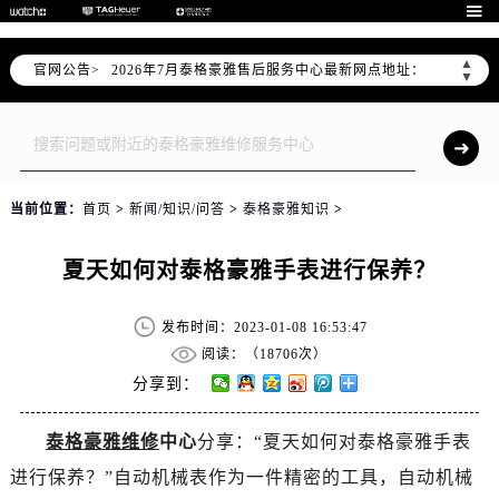
2026年7月泰格豪雅全国官方售后客户服务热线：400-801-5612

泰格豪雅官方全国统一服务热线400-801-5612，服务覆盖中国大陆、香港、澳门、台湾全部区域（非大陆需加拨“+86”）
▲
官网公告>
2026年7月泰格豪雅售后服务中心最新网点地址：
▼
北京市东城区东长安街1号东方广场写字楼W3座6层602室（需提前预约）
北京市朝阳区建国门外大街甲6号华熙国际中心写字楼D座11层1102室（需提前预约）
天津市和平区赤峰道136号天津国际金融中心写字楼26层2603室（需提前预约）
上海市徐汇区虹桥路3号港汇中心写字楼2座37层3705室（需提前预约）
当前位置：
首页
>
新闻/知识/问答
>
泰格豪雅知识
>
上海市黄浦区南京东路299号宏伊国际广场写字楼8层806室（需提前预约）
南京市秦淮区中山南路1号（新街口）南京中心写字楼22层C1-1室（需提前预约）
夏天如何对泰格豪雅手表进行保养？
常州市新北区龙锦路1590号现代传媒中心写字楼5号楼10层1008室（需提前预约）
徐州市鼓楼区淮海东路29号苏宁广场IFC国际金融中心写字楼35层3508室（需提前预约）
发布时间：2023-01-08 16:53:47
扬州市邗江区国展路29号星耀天地写字楼1号楼18层1803室（需提前预约）
阅读：（
18706次）
盐城市盐都区世纪大道5号盐城金融城写字楼1号楼16层1604室（需提前预约）
分享到：
泰州市海陵区永定东路399号置地商务中心东塔写字楼（华润万象城）17层1706室（需提前预约）
泰格豪雅维修
中心
分享：“夏天如何对泰格豪雅手表
宁波市江北区大闸南路500号来福士广场办公楼20层2009室（需提前预约）
进行保养？”自动机械表作为一件精密的工具，自动机械
杭州市上城区钱江路1366号华润大厦写字楼A座5层503-5室（需提前预约）