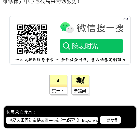
维修保养中心也很高兴为您服务！
黑龙江省佳木斯市向阳区长安路泰格豪雅售后服务中心（需提前预约）
黑龙江省牡丹江市东安区太平路泰格豪雅售后服务中心（需提前预约）
黑龙江省七台河市桃山区大同街泰格豪雅售后服务中心（需提前预约）
黑龙江省齐齐哈尔市龙沙区龙华路泰格豪雅售后服务中心（需提前预约）
黑龙江省双鸭山市尖山区新兴大街泰格豪雅售后服务中心（需提前预约）
黑龙江省绥化市北林区新华街与康庄路交叉口泰格豪雅售后服务中心（需提前预约）
黑龙江省伊春市伊美区通河路泰格豪雅售后服务中心（需提前预约）
吉林省白城市洮北区明仁南街泰格豪雅售后服务中心（需提前预约）
吉林省白山市浑江区浑江大街泰格豪雅售后服务中心（需提前预约）
4
吉林省吉林市船营区河南街泰格豪雅售后服务中心（需提前预约）
吉林省辽源市龙山区人民大街泰格豪雅售后服务中心（需提前预约）
赞一下
去提问
吉林省梅河口市新华街道梅河大街泰格豪雅售后服务中心（需提前预约）
吉林省四平市铁东区紫气大路与南九经街交汇处泰格豪雅售后服务中心（需提前预约）
本页永久地址：
吉林省松原市宁江区五环大街泰格豪雅售后服务中心（需提前预约）
一键复制
吉林省通化市东昌区环通乡江南大街泰格豪雅售后服务中心（需提前预约）
吉林省延边市延吉市解放路泰格豪雅售后服务中心（需提前预约）