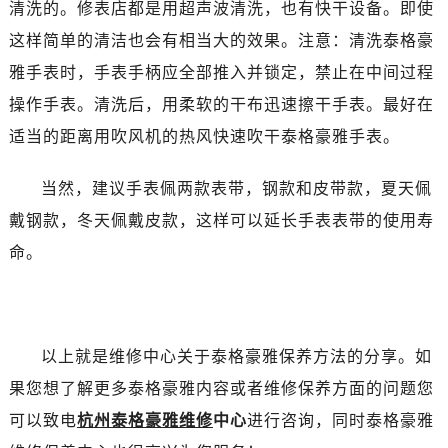
烟台市芝罘区胜利路139号万达金融中心A座907室（需提前预约）
清洗的。修表店都是用超声波清洗，也有快干设备。即使
长春市朝阳区西安大路727号中银大厦A座(旺进大厦)18层09室（需提前预约）
这样简单的清洁也会有相当大的效果。注意：清洗泰格豪
贵阳市南明区都司高架桥路33号亨特国际金融中心14楼14D（需提前预约）
雅手表时，手表手柄应全部推入并锁定，禁止在中间过程
昆明市盘龙区北京路928号同德昆明广场写字楼10层06室（需提前预约）
操作手表。清洗后，用柔软的干布迅速擦干手表。最好在
石家庄市长安区中山东路39号勒泰中心写字楼B座13层07室（需提前预约）
适当的距离用吹风机的热风快速吹干泰格豪雅手表。
西安市碑林区南关正街88号华侨城长安国际中心E座6楼10室（需提前预约）
海口市龙华区金贸东路5号海口华润大厦B座17层1707室（需提前预约）
当然，建议手表佩两款表带，钢款和皮带款，夏天佩
唐山市路南区新华东道100号万达广场写字楼A座10层1002室（需提前预约）
戴钢款，冬天佩戴皮款，这样可以延长手表表带的使用寿
台州市椒江区东海大道1800号腾达中心东1幢20楼2002室（需提前预约）
命。
内蒙古自治区呼和浩特市玉泉区大学西街70号华润万象城写字楼（鄂尔多斯大厦）23层2326室（需提前预约）
甘肃省兰州市七里河区西津西路16号兰州中心写字楼21层2102室（需提前预约）
重庆市解放碑渝中区民权路28号英利国际金融中心写字楼20层01室（需提前预约）
黑龙江省大庆市萨尔图区会战大街泰格豪雅售后服务中心（需提前预约）
以上就是维修中心关于泰格豪雅保养方法的分享。如
黑龙江省鹤岗市向阳区红军路泰格豪雅售后服务中心（需提前预约）
果您想了解更多泰格豪雅内容或者维修保养方面的问题您
黑龙江省黑河市爱辉区中央街泰格豪雅售后服务中心（需提前预约）
可以致电
杭州泰格豪雅维修
中心
进行咨询，同时泰格豪雅
黑龙江省鸡西市鸡冠区红军路泰格豪雅售后服务中心（需提前预约）