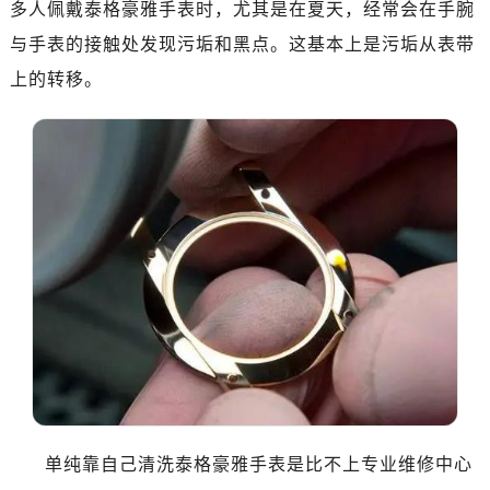
多人佩戴泰格豪雅手表时，尤其是在夏天，经常会在手腕
沈阳市沈河区中街路137号亨得利名表服务中心（品牌授权店）1层整层（需提前预约）
沈阳市沈河区中街路83号亨得利名表服务中心（品牌授权店）1层整层（需提前预约）
与手表的接触处发现污垢和黑点。这基本上是污垢从表带
乌鲁木齐市天山区红山路26号时代广场（CCMALL）C座17层17-B（需提前预约）
上的转移。
温州市鹿城区锦绣路1067号置信广场10层1015室（需提前预约）
哈尔滨市道里区友谊西路600号富力中心T2座写字楼29层03室（需提前预约）
大连市中山区人民路15号国际金融大厦7层G室（需提前预约）
佛山市禅城区季华五路57号万科金融中心C座12层1205室（需提前预约）
东莞市东城街道鸿福东路1号民盈国贸中心T1写字楼9层907室（需提前预约）
无锡市梁溪区人民中路139号恒隆广场写字楼1座11层1104室（需提前预约）
南通市崇川区工农路57号圆融广场写字楼16层1603室（需提前预约）
苏州市苏州工业园区星港街199号苏州中心办公楼C座22层08室（需提前预约）
武汉市江汉区解放大道686号世界贸易大厦38层09室（需提前预约）
南宁市青秀区金湖路59号地王大厦12楼1224室（需提前预约）
合肥市蜀山区潜山路111号万象城华润大厦B座12楼03室（需提前预约）
泉州市丰泽区宝洲路729号浦西万达中心写字楼A座7楼709室（需提前预约）
单纯靠自己清洗泰格豪雅手表是比不上专业维修中心
青岛市南区山东路6号华润大厦B座22层04室（需提前预约）