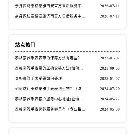
河北省保定市竞秀区朝阳北大街北国先天下泰格豪雅售后服务中心（需提前预约）
亲身探访泰格豪雅西安官方售后服务中心｜全新地址和售后电话（2026年7月最新）
2026-07-11
内蒙古自治区阿拉善盟市左旗土尔扈特大街泰格豪雅售后服务中心（需提前预约）
亲身探访泰格豪雅济南官方售后服务中心｜网点地址及官方服务电话（2026年7月最新）
2026-07-11
内蒙古自治区巴彦淖尔市临河区新华街泰格豪雅售后服务中心（需提前预约）
内蒙古自治区包头市青山区幸福路甲3号王府井百货名表维修泰格豪雅售后服务中心（需提前预约）
内蒙古自治区赤峰市红山区哈达街泰格豪雅售后服务中心（需提前预约）
内蒙古自治区鄂尔多斯市东胜区伊金霍洛街泰格豪雅售后服务中心（需提前预约）
站点热门
内蒙古自治区呼伦贝尔市海拉尔区中央街泰格豪雅售后服务中心（需提前预约）
泰格豪雅手表表带的保养方法有哪些？
2023-01-07
内蒙古自治区通辽市科尔沁区明仁大街泰格豪雅售后服务中心（需提前预约）
泰格豪雅手表带的正确安装方法(如何避免手表带掉落)
2023-09-03
内蒙古自治区乌海市海勃湾区人民南路泰格豪雅售后服务中心（需提前预约）
内蒙古自治区乌兰察布市集宁区恩和大街泰格豪雅售后服务中心（需提前预约）
泰格豪雅手表受磁如何处理
2023-01-07
内蒙古自治区锡林郭勒盟市锡林浩特市光明街与额尔敦路交叉口泰格豪雅售后服务中心（需提前预约）
如何防止泰格豪雅手表表把生锈？（防锈秘籍大公开）
2024-07-20
内蒙古自治区兴安盟市乌兰浩特市兴安大街泰格豪雅售后服务中心（需提前预约）
泰格豪雅手表客户服务中心地址(查询指南)
2024-05-27
山西省大同市平城区迎宾街泰格豪雅售后服务中心（需提前预约）
泰格豪雅手表保养服务哪里有（专业推荐）
2024-05-08
山西省晋城市城区黄华街泰格豪雅售后服务中心（需提前预约）
山西省晋中市榆次区顺城街泰格豪雅售后服务中心（需提前预约）
山西省临汾市尧都区解放路泰格豪雅售后服务中心（需提前预约）