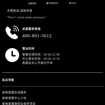
江苏省南京市秦淮区中山南路1号南京中心22层22-C1-C3室泰格豪雅售后服务中心（需提前预约）
江苏省宿迁市宿城区西湖路泰格豪雅售后服务中心（需提前预约）
无惧挑战,成就自我
江苏省泰州市海陵区永定东路399号置地商务中心东塔（华润万象城）17层1706室泰格豪雅售后服务中心（需提前预约）
"Don’t crack under pressure.”
江苏省徐州市鼓楼区淮海东路29号苏宁广场IFC国际金融中心35层3508室泰格豪雅售后服务中心（需提前预约）
江苏省盐城市盐都区世纪大道5号盐城金融城写字楼1号楼16层1604室泰格豪雅售后服务中心（需提前预约）
总部服务热线
江苏省扬州市邗江区国展路29号星耀天地写字楼1号楼18层1803室泰格豪雅售后服务中心（需提前预约）
400-801-5612
江苏省镇江市京口区中山东路泰格豪雅售后服务中心（需提前预约）
江西省抚州市临川区赣东大道泰格豪雅售后服务中心（需提前预约）
营业时间
江西省赣州市章贡区文清路泰格豪雅售后服务中心（需提前预约）
客服在线时间：08:00-22:00
中心营业时间：09:00-19:30
江西省吉安市吉州区井冈山大道泰格豪雅售后服务中心（需提前预约）
客服及中心节假日不休
江西省景德镇市珠山区珠山中路泰格豪雅售后服务中心（需提前预约）
江西省九江市浔阳区浔阳路泰格豪雅售后服务中心（需提前预约）
站点导航
江西省南昌市红谷滩新区红谷中大道998号绿地双子塔（中央广场）A1座办公楼14层1407室泰格豪雅售后服务中心（需提前预约）
江西省萍乡市安源区萍安北大道与康庄路交叉口泰格豪雅售后服务中心（需提前预约）
泰格豪雅在线服务
江西省上饶市信州区滨江西路泰格豪雅售后服务中心（需提前预约）
泰格豪雅中心介绍
江西省新余市渝水区北湖西路泰格豪雅售后服务中心（需提前预约）
泰格豪雅维修及保养项目