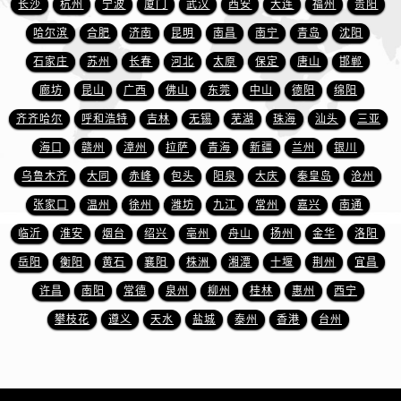
长沙
杭州
宁波
厦门
武汉
西安
大连
福州
贵阳
安徽省黄山市屯溪区黄山西路泰格豪雅售后服务中心（需提前预约）
安徽省六安市金安区解放中路泰格豪雅售后服务中心（需提前预约）
哈尔滨
合肥
济南
昆明
南昌
南宁
青岛
沈阳
安徽省马鞍山市雨山区湖南西路泰格豪雅售后服务中心（需提前预约）
石家庄
苏州
长春
河北
太原
保定
唐山
邯郸
安徽省宿州市埇桥区人民中路泰格豪雅售后服务中心（需提前预约）
廊坊
昆山
广西
佛山
东莞
中山
德阳
绵阳
安徽省铜陵市铜官区石城大道泰格豪雅售后服务中心（需提前预约）
齐齐哈尔
呼和浩特
吉林
无锡
芜湖
珠海
汕头
三亚
安徽省芜湖市镜湖区中山路步行街泰格豪雅售后服务中心（需提前预约）
海口
赣州
漳州
拉萨
青海
新疆
兰州
银川
安徽省宣城市宣州区叠嶂西路泰格豪雅售后服务中心（需提前预约）
乌鲁木齐
大同
赤峰
包头
阳泉
大庆
秦皇岛
沧州
福建省龙岩市新罗区九一南路泰格豪雅售后服务中心（需提前预约）
张家口
温州
徐州
潍坊
九江
常州
嘉兴
南通
福建省南平市建阳区人民西路泰格豪雅售后服务中心（需提前预约）
福建省宁德市蕉城区天湖东路泰格豪雅售后服务中心（需提前预约）
临沂
淮安
烟台
绍兴
亳州
舟山
扬州
金华
洛阳
福建省莆田市城厢区霞林街道荔华东大道泰格豪雅售后服务中心（需提前预约）
岳阳
衡阳
黄石
襄阳
株洲
湘潭
十堰
荆州
宜昌
福建省三明市三元区东乾二路泰格豪雅售后服务中心（需提前预约）
许昌
南阳
常德
泉州
柳州
桂林
惠州
西宁
福建省漳州市龙文区步港路泰格豪雅售后服务中心（需提前预约）
攀枝花
遵义
天水
盐城
泰州
香港
台州
江苏省常州市新北区龙锦路1590号现代传媒中心5号楼10层1008室泰格豪雅售后服务中心（需提前预约）
江苏省淮安市清江浦区淮海北路泰格豪雅售后服务中心（需提前预约）
江苏省连云港市海州区通灌北路泰格豪雅售后服务中心（需提前预约）