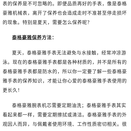
金华市金东区东市南街777号金华万达广场写字楼4号楼22层2209室（需提前预约）
表的保养是不可忽略的。即便品质再好的手表，像是泰格
绍兴市越城区胜利东路379号世茂天际中心写字楼8层805室（需提前预约）
豪雅机械表，离开了保养也会造成走时不准甚至停走损坏
嘉兴市南湖区广益路705号嘉兴世界贸易中心写字楼A座13层1304室（需提前预约）
的现象。特别是夏天，需要怎么保养呢？
南昌市红谷滩新区红谷中大道998号绿地双子塔（中央广场）A1座办公楼14层07室（需提前预约）
济南市历下区经十路11111号华润中心写字楼（万象城）15层1508室（需提前预约）
泰格豪雅保养
方法：
广州市天河区天河路230号万菱汇国际中心写字楼A塔7层704室（需提前预约）
广州市越秀区环市东路371-375号世界贸易中心大厦南塔写字楼15层07室（需提前预约）
夏天，泰格豪雅手表无法避免与水接触，经常冲凉游
深圳市罗湖区深南东路5001号华润大厦写字楼17层1701室（需提前预约）
泳。现在的泰格豪雅手表都是各种材质的，并不是所有的
惠州市惠城区江北文昌一路7号华贸大厦写字楼1座30层05室（需提前预约）
泰格豪雅手表都是防水的，所以你一定要了解一些泰格豪
厦门市思明区湖滨东路95号华润大厦写字楼B座11层1104室（需提前预约）
雅手表的保养知识，才能让你心爱的泰格豪雅手表使用的
福州市鼓楼区五四路128-1号恒力城写字楼15层03室（需提前预约）
更长久！
成都市锦江区人民东路6号SAC东原中心写字楼24层2406B室（需提前预约）
重庆市江北区观音桥步行街2号融恒时代广场写字楼9层902室（需提前预约）
泰格豪雅腕表机芯需要定期油洗；泰格豪雅手表其实
长沙市芙蓉区定王台街道建湘路393号世茂环球金融中心写字楼（芙蓉广场）10层13室（需提前预约）
看起来都一样，需要定期擦拭或清洁。泰格豪雅手表的外
郑州市二七区铭功路10号华润大厦写字楼29层2905室（需提前预约）
观因人而异，与佩戴者使用环境、工作性质密切相关。很
太原市迎泽区解放路15号亨得利名表服务中心（品牌授权店）3层整层（需提前预约）