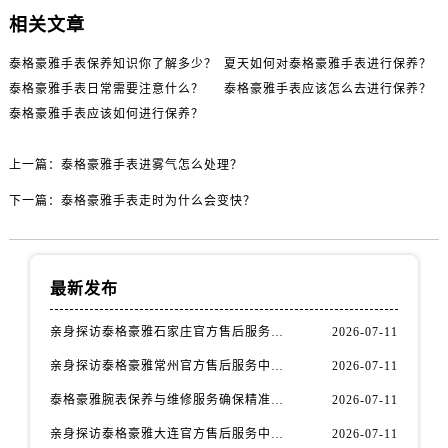
辽宁省鞍山市铁东区站前街泰格豪雅售后服务中心（需提前预约）
相关文章
辽宁省本溪市平山区胜利路泰格豪雅售后服务中心（需提前预约）
辽宁省朝阳市双塔区新华路泰格豪雅售后服务中心（需提前预约）
泰格豪雅手表保养知识你了解多少？
夏天如何对泰格豪雅手表进行保养？
泰格豪雅手表日常需要注意什么？
泰格豪雅手表应该怎么去进行保养？
辽宁省丹东市振兴区七经街泰格豪雅售后服务中心（需提前预约）
泰格豪雅手表应该如何进行保养？
辽宁省抚顺市新抚区东一路泰格豪雅售后服务中心（需提前预约）
辽宁省阜新市海州区解放大街泰格豪雅售后服务中心（需提前预约）
上一篇：
泰格豪雅手表进雾气怎么处理？
辽宁省葫芦岛市连山区中央路泰格豪雅售后服务中心（需提前预约）
下一篇：
泰格豪雅手表走时为什么会变快？
辽宁省锦州市古塔区中央大街泰格豪雅售后服务中心（需提前预约）
辽宁省辽阳市白塔区新运大街泰格豪雅售后服务中心（需提前预约）
辽宁省盘锦市兴隆台区石油大街泰格豪雅售后服务中心（需提前预约）
最新发布
辽宁省铁岭市银州区南马路泰格豪雅售后服务中心（需提前预约）
辽宁省营口市站前区市府路与渤海大街交叉口泰格豪雅售后服务中心（需提前预约）
亲身探访泰格豪雅石家庄官方售后服务中心｜全新官方服务电话与地址（2026年7月最新）
2026-07-11
辽宁省沈阳市沈河区中街路137号亨得利名表维修授权店1楼泰格豪雅售后服务中心（需提前预约）
亲身探访泰格豪雅常州官方售后服务中心｜热线电话与网点地址（2026年7月最新）
2026-07-11
辽宁省沈阳市沈河区中街路83号亨得利名表维修授权店1楼泰格豪雅售后服务中心（需提前预约）
北京市朝阳区建国门外大街甲6号华熙国际中心D座11层1102室泰格豪雅售后服务中心（需提前预约）
泰格豪雅腕表保养与维修服务确保精准运行权威公示（2026年7月最新）
2026-07-11
北京市东城区东长安街1号王府井东方广场W3座6层602室泰格豪雅售后服务中心（需提前预约）
亲身探访泰格豪雅大连官方售后服务中心｜全新地址及服务热线（2026年7月最新）
2026-07-11