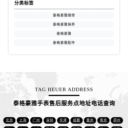
山西省吕梁市离石区永宁中路与建设街交叉口泰格豪雅售后服务中心（需提前预约）
分类标签
山西省朔州市朔城区怡西路与鄯阳西街交汇处泰格豪雅售后服务中心（需提前预约）
泰格豪雅维修
山西省忻州市忻府区和平东街与七一南路交叉口泰格豪雅售后服务中心（需提前预约）
泰格豪雅保养
山西省阳泉市郊区平阳东街与新城大道交叉口泰格豪雅售后服务中心（需提前预约）
泰格豪雅
山西省运城市盐湖区河东街泰格豪雅售后服务中心（需提前预约）
山西省长治市潞州区英雄中路泰格豪雅售后服务中心（需提前预约）
泰格豪雅配件
山西省太原市迎泽区迎泽街道解放路15号亨得利名表维修授权店3楼泰格豪雅售后服务中心（需提前预约）
天津市和平区赤峰道136号天津国际金融中心26层2603室泰格豪雅售后服务中心（需提前预约）
安徽省安庆市迎江区人民路泰格豪雅售后服务中心（需提前预约）
安徽省蚌埠市蚌山区淮河路泰格豪雅售后服务中心（需提前预约）
安徽省亳州市谯城区魏武大道泰格豪雅售后服务中心（需提前预约）
TAG HEUER ADDRESS
安徽省池州市贵池区长江路泰格豪雅售后服务中心（需提前预约）
安徽省滁州市琅琊区南谯北路泰格豪雅售后服务中心（需提前预约）
泰格豪雅手表售后服务点地址电话查询
安徽省阜阳市颍州区颍州北路泰格豪雅售后服务中心（需提前预约）
安徽省淮北市相山区淮海路泰格豪雅售后服务中心（需提前预约）
北京
上海
广州
深圳
天津
成都
重庆
南京
郑州
安徽省淮南市田家庵区国庆中路泰格豪雅售后服务中心（需提前预约）