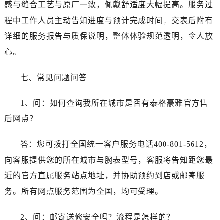
感与缝合工艺与原厂一致，佩戴舒适度大幅提高。服务过
云南省红河哈尼族彝族自治州蒙自市天马路泰格豪雅售后服务中心（需提前预约）
云南省丽江市古城区七星街泰格豪雅售后服务中心（需提前预约）
程中工作人员主动告知进度与预计完成时间，交表后附有
云南省临沧市临翔区世纪路泰格豪雅售后服务中心（需提前预约）
详细的服务报告与质保说明，整体体验规范透明，令人放
云南省怒江傈僳族自治州泸水市人民路泰格豪雅售后服务中心（需提前预约）
心。
云南省普洱市思茅区振兴大道泰格豪雅售后服务中心（需提前预约）
云南省曲靖市麒麟区学府路泰格豪雅售后服务中心（需提前预约）
七、常见问题问答
云南省文山壮族苗族自治州文山市东风路泰格豪雅售后服务中心（需提前预约）
云南省西双版纳傣族自治州景洪市宣慰大道泰格豪雅售后服务中心（需提前预约）
1、问：如何查询我所在城市是否有泰格豪雅官方售
云南省玉溪市红塔区南北大街泰格豪雅售后服务中心（需提前预约）
后网点？
云南省昭通市昭阳区青年路泰格豪雅售后服务中心（需提前预约）
重庆市江北区观音桥步行街2号融恒时代广场9层902室泰格豪雅售后服务中心（需提前预约）
答：您可拨打全国统一客户服务电话400-801-5612，
新疆维吾尔自治区乌鲁木齐市天山区红山路26号时代广场（CCMALL）C座17层17-B泰格豪雅售后服务中心（需提前预约）
向客服提供您的所在城市与腕表型号，客服将告知距您最
浙江省温州市鹿城区锦绣路1067号置信广场10层1015室泰格豪雅售后服务中心（需提前预约）
近的官方直属服务站点地址，并协助预约到店或邮寄服
黑龙江省哈尔滨市道里区友谊西路600号富力中心T2座写字楼29层03室室泰格豪雅售后服务中心（需提前预约）
务。所有网点服务范围为全国，均可受理。
辽宁省大连市中山区人民路15号国际金融大厦7层G室泰格豪雅售后服务中心（需提前预约）
广东省佛山市禅城区季华五路57号万科金融中心C座12层1205室泰格豪雅售后服务中心（需提前预约）
2、问：邮寄送修安全吗？流程是怎样的？