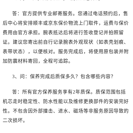
广东省东莞市东城街道鸿福东路1号民盈国贸中心T1写字楼9层907室泰格豪雅售后服务中心（需提前预约）
江苏省无锡市梁溪区人民中路139号恒隆广场写字楼1座11层1104室泰格豪雅售后服务中心（需提前预约）
答：官方提供专业邮寄服务。您通过电话预约后，售
江苏省南通市崇川区工农路57号圆融广场写字楼16层1603室泰格豪雅售后服务中心（需提前预约）
后中心将安排顺丰或京东保价物流上门取件，运费与保价
江苏省苏州市苏州工业园区 星港街199号苏州中心办公楼C座22层08室泰格豪雅售后服务中心（需提前预约）
费用由官方承担。腕表抵达后将进行签收登记并拍照留
湖北省武汉市江汉区解放大道686号世界贸易大厦38层09室泰格豪雅售后服务中心（需提前预约）
证。建议您寄出前自行记录腕表外观现状（如表壳划痕、
广西省南宁市青秀区金湖路59号地王大厦12楼1224室泰格豪雅售后服务中心（需提前预约）
表带状态），以便核对。服务完成后，将使用原包装并附
安徽省合肥市蜀山区潜山路111号万象城华润大厦B座12楼03室泰格豪雅售后服务中心（需提前预约）
加防震材料寄回，全程可追踪。
福建省泉州市丰泽区宝洲路729号浦西万达中心写字楼A座7楼709室泰格豪雅售后服务中心（需提前预约）
山东省青岛市南区山东路6号华润大厦B座22层04室泰格豪雅售后服务中心（需提前预约）
3、问：保养完成后质保多久？包含哪些内容？
山东省烟台市芝罘区胜利路139号万达金融中心A座907室泰格豪雅售后服务中心（需提前预约）
吉林省长春市朝阳区西安大路727号中银大厦A座(旺进大厦)18层09室泰格豪雅售后服务中心（需提前预约）
答：所有官方保养服务享有2年质保。质保范围包括
贵州省贵阳市南明区都司高架桥路33号亨特国际金融中心14楼14D泰格豪雅售后服务中心（需提前预约）
机芯走时稳定性、防水性能以及维修更换部件的安装完好
云南省昆明市盘龙区北京路928号同德昆明广场写字楼10层06室泰格豪雅售后服务中心（需提前预约）
性。不包含因外部撞击、进水、磁场等非服务原因导致的
河北省石家庄市长安区中山东路39号勒泰中心写字楼B座13层07室泰格豪雅售后服务中心（需提前预约）
陕西省西安市碑林区南关正街88号华侨城长安国际中心E座6楼10室泰格豪雅售后服务中心（需提前预约）
二次损坏。
海南省海口市龙华区金贸东路5号海口华润大厦B座17层1707室泰格豪雅售后服务中心（需提前预约）