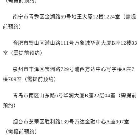
（需提前预约）
广东省广州市天河区天河路230号万菱汇国际中心A塔7层704室泰格豪雅售后服务中心（需提前预约）
广东省广州市越秀区环市东路371-375号世界贸易中心大厦南塔15层1507室泰格豪雅售后服务中心（需提前预约）
南宁市青秀区金湖路59号地王大厦12楼1224室（需提
广东省河源市源城区越王大道泰格豪雅售后服务中心（需提前预约）
前预约）
广东省惠州市惠城区江北文昌一路7号华贸大厦1座30层3005室泰格豪雅售后服务中心（需提前预约）
广东省江门市蓬江区广场西路泰格豪雅售后服务中心（需提前预约）
合肥市蜀山区潜山路111号万象城华润大厦B座12楼03
广东省揭阳市榕城进贤门步行街泰格豪雅售后服务中心（需提前预约）
室（需提前预约）
广东省茂名市电白区水东街道迎宾大道泰格豪雅售后服务中心（需提前预约）
广东省梅州市梅江区金燕大道泰格豪雅售后服务中心（需提前预约）
泉州市丰泽区宝洲路729号浦西万达中心写字楼A座7
广东省清远市清城区湖西路泰格豪雅售后服务中心（需提前预约）
楼709室（需提前预约）
广东省汕头市龙湖区长平路泰格豪雅售后服务中心（需提前预约）
广东省汕尾市城区香洲街道园林社区翠园街泰格豪雅售后服务中心（需提前预约）
青岛市南区山东路6号华润大厦B座22层04室（需提前
广东省韶关市武江区芙蓉新区与老城中心交汇处泰格豪雅售后服务中心（需提前预约）
预约）
广东省深圳市罗湖区深南东路5001号华润大厦17层1701室泰格豪雅售后服务中心（需提前预约）
广东省阳江市江城区东风一路泰格豪雅售后服务中心（需提前预约）
烟台市芝罘区胜利路139号万达金融中心A座907室
广东省云浮市云城区金山路泰格豪雅售后服务中心（需提前预约）
（需提前预约）
广东省湛江市赤坎区观海北路泰格豪雅售后服务中心（需提前预约）