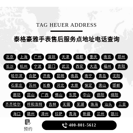
TAG HEUER ADDRESS
泰格豪雅手表售后服务点地址电话查询
北京
上海
广州
深圳
天津
成都
重庆
南京
郑州
长沙
杭州
宁波
厦门
武汉
西安
大连
福州
贵阳
哈尔滨
合肥
济南
昆明
南昌
南宁
青岛
沈阳
石家庄
苏州
长春
河北
太原
保定
唐山
邯郸
廊坊
昆山
广西
佛山
东莞
中山
德阳
绵阳
齐齐哈尔
呼和浩特
吉林
无锡
芜湖
珠海
汕头
三亚
海口
赣州
漳州
拉萨
青海
新疆
兰州
银川

乌鲁木齐
大同
赤峰
包头
阳泉
大庆
秦皇岛
沧州

400-801-5612
预约
张家口
温州
徐州
潍坊
九江
常州
嘉兴
南通