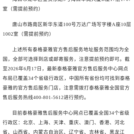
海南省琼海市嘉积镇东风路泰格豪雅售后服务中心（需提前预约）
室（需提前预约）
海南省三沙市西沙区西沙群岛永兴岛北京路泰格豪雅售后服务中心（需提前预约）
海南省三亚市吉阳区迎宾路泰格豪雅售后服务中心（需提前预约）
唐山市路南区新华东道100号万达广场写字楼A座10层
海南省万宁市万城镇解放路泰格豪雅售后服务中心（需提前预约）
1002室（需提前预约）
海南省文昌市文城镇教育东路泰格豪雅售后服务中心（需提前预约）
海南省五指山市通什镇三月三大道泰格豪雅售后服务中心（需提前预约）
上述所有泰格豪雅官方售后服务地址服务范围均为全
香港特别行政区尖沙咀区油尖旺区广东道泰格豪雅售后服务中心（需提前预约）
国，全部可选择到店或邮寄服务，注意提前预约即可。截
香港特别行政区金钟区中西区金钟道泰格豪雅售后服务中心（需提前预约）
至2026年6月17日，最新泰格豪雅官方售后服务中心网点
香港特别行政区九龙区油尖旺区弥敦道泰格豪雅售后服务中心（需提前预约）
布局已覆盖34个省级行政区，中国所有省份均可找到泰格
香港特别行政区铜锣湾区湾仔区轩尼诗道泰格豪雅售后服务中心（需提前预约）
河南省安阳市文峰区解放大道泰格豪雅售后服务中心（需提前预约）
豪雅的官方售后服务门店，注意需拨打泰格豪雅全国官方
河南省鹤壁市淇滨区九州路泰格豪雅售后服务中心（需提前预约）
售后服务热线400-801-5612进行预约。
河南省济源市沁园街道济水大道泰格豪雅售后服务中心（需提前预约）
河南省焦作市解放区解放路泰格豪雅售后服务中心（需提前预约）
目前泰格豪雅售后服务中心网点已覆盖全国34个省级
河南省开封市鼓楼区中山路泰格豪雅售后服务中心（需提前预约）
行政区：北京、上海、天津、重庆、澳门、香港、河北
河南省洛阳市西工区中州中路与解放路交叉口泰格豪雅售后服务中心（需提前预约）
省、山西省、内蒙古自治区、辽宁省、吉林省、黑龙江