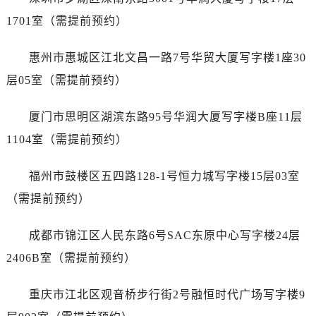
安徽省宿州市埇桥区人民中路泰格豪雅售后服务中心（需提前预约）
1701室（需提前预约）
安徽省铜陵市铜官区石城大道泰格豪雅售后服务中心（需提前预约）
安徽省芜湖市镜湖区中山路步行街泰格豪雅售后服务中心（需提前预约）
惠州市惠城区江北文昌一路7号华贸大厦写字楼1座30
安徽省宣城市宣州区叠嶂西路泰格豪雅售后服务中心（需提前预约）
层05室（需提前预约）
福建省龙岩市新罗区九一南路泰格豪雅售后服务中心（需提前预约）
福建省南平市建阳区人民西路泰格豪雅售后服务中心（需提前预约）
厦门市思明区湖滨东路95号华润大厦写字楼B座11层
福建省宁德市蕉城区天湖东路泰格豪雅售后服务中心（需提前预约）
1104室（需提前预约）
福建省莆田市城厢区霞林街道荔华东大道泰格豪雅售后服务中心（需提前预约）
福建省三明市三元区东乾二路泰格豪雅售后服务中心（需提前预约）
福州市鼓楼区五四路128-1号恒力城写字楼15层03室
福建省漳州市龙文区步港路泰格豪雅售后服务中心（需提前预约）
（需提前预约）
江苏省常州市新北区龙锦路1590号现代传媒中心5号楼10层1008室泰格豪雅售后服务中心（需提前预约）
江苏省淮安市清江浦区淮海北路泰格豪雅售后服务中心（需提前预约）
成都市锦江区人民东路6号SAC东原中心写字楼24层
江苏省连云港市海州区通灌北路泰格豪雅售后服务中心（需提前预约）
2406B室（需提前预约）
江苏省南京市秦淮区中山南路1号南京中心22层22-C1-C3室泰格豪雅售后服务中心（需提前预约）
江苏省宿迁市宿城区西湖路泰格豪雅售后服务中心（需提前预约）
重庆市江北区观音桥步行街2号融恒时代广场写字楼9
江苏省泰州市海陵区永定东路399号置地商务中心东塔（华润万象城）17层1706室泰格豪雅售后服务中心（需提前预约）