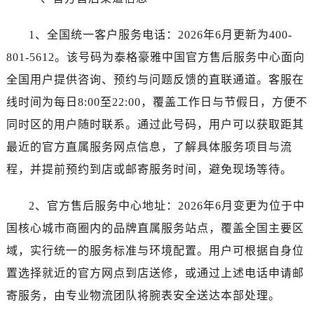
昆明市盘龙区北京路928号同德昆明广场写字楼10层06室（需提前预约）
石家庄市长安区中山东路39号勒泰中心写字楼B座13层07室（需提前预约）
1、全国统一客户服务电话：2026年6月更新为400-
西安市碑林区南关正街88号华侨城长安国际中心E座6楼10室（需提前预约）
801-5612。该号码为泰格豪雅中国官方售后服务中心面向
海口市龙华区金贸东路5号海口华润大厦B座17层1707室（需提前预约）
全国用户提供咨询、预约与问题反馈的直联通道。客服在
唐山市路南区新华东道100号万达广场写字楼A座10层1002室（需提前预约）
线时间为每日8:00至22:00，覆盖工作日与节假日，方便不
台州市椒江区东海大道1800号腾达中心东1幢20楼2002室（需提前预约）
同时区的用户随时联系。通过此号码，用户可以获取距其
内蒙古自治区呼和浩特市玉泉区大学西街70号华润万象城写字楼（鄂尔多斯大厦）23层2326室（需提前预约）
甘肃省兰州市七里河区西津西路16号兰州中心写字楼21层2102室（需提前预约）
最近的官方直属服务网点信息，了解具体服务项目与流
重庆市解放碑渝中区民权路28号英利国际金融中心写字楼20层01室（需提前预约）
程，并提前预约到店或邮寄服务时间，避免现场等待。
黑龙江省大庆市萨尔图区会战大街泰格豪雅售后服务中心（需提前预约）
黑龙江省鹤岗市向阳区红军路泰格豪雅售后服务中心（需提前预约）
2、官方售后服务中心地址：2026年6月变更为位于中
黑龙江省黑河市爱辉区中央街泰格豪雅售后服务中心（需提前预约）
国核心城市商圈内的品牌直属服务站点，覆盖全国主要区
黑龙江省鸡西市鸡冠区红军路泰格豪雅售后服务中心（需提前预约）
域，实行统一的服务标准与环境配置。用户可根据自身位
黑龙江省佳木斯市向阳区长安路泰格豪雅售后服务中心（需提前预约）
置选择就近的官方网点到店送修，或通过上述电话申请邮
黑龙江省牡丹江市东安区太平路泰格豪雅售后服务中心（需提前预约）
寄服务，由专业物流团队将腕表安全送达本部处理。
黑龙江省七台河市桃山区大同街泰格豪雅售后服务中心（需提前预约）