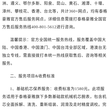
湖南省岳阳市岳阳楼区东茅岭路泰格豪雅售后服务中心（需提前预约）
洲、遵义、鄂尔多斯、阳泉、昆山、黄石、湘潭、十堰、
湖南省张家界市永定区解放路泰格豪雅售后服务中心（需提前预约）
漳州、攀枝花、香港、台北等，共计360+网点，均有泰格
湖南省长沙市芙蓉区建湘路393号世茂环球金融中心写字楼10层1013室泰格豪雅售后服务中心（需提前预约）
豪雅官方售后服务网点，详细信息需拨打泰格豪雅全国官
湖南省株洲市芦淞区建设南路泰格豪雅售后服务中心（需提前预约）
方售后服务热线400-801-5612进行咨询。
甘肃省白银市白银区北京路泰格豪雅售后服务中心（需提前预约）
甘肃省定西市安定区解放路泰格豪雅售后服务中心（需提前预约）
温馨提示：官方全国统一服务热线，服务覆盖中国大
甘肃省敦煌市沙州镇阳关中路泰格豪雅售后服务中心（需提前预约）
陆、中国香港、中国澳门、中国台湾全部区域，港澳台无
甘肃省合作市人民街泰格豪雅售后服务中心（需提前预约）
独立专线，需直接拨打本统一热线获取售后、咨询等相关
甘肃省嘉峪关市雄关区新华中路泰格豪雅售后服务中心（需提前预约）
服务。
甘肃省金昌市金川区北京路泰格豪雅售后服务中心（需提前预约）
甘肃省酒泉市肃州区西大街泰格豪雅售后服务中心（需提前预约）
二、服务项目&收费标准
甘肃省临夏市城南街道团结路泰格豪雅售后服务中心（需提前预约）
甘肃省陇南市武都区人民路泰格豪雅售后服务中心（需提前预约）
1、基础机芯保养服务：收费标准为1580元。此项服
甘肃省平凉市崆峒区西大街泰格豪雅售后服务中心（需提前预约）
务适用于泰格豪雅旗下多数基础款机械机芯腕表，包含机
甘肃省庆阳市西峰区南大街泰格豪雅售后服务中心（需提前预约）
芯全面拆解、清洗、重新组装、润滑及走时精度调校。完
甘肃省天水市秦州区民主路泰格豪雅售后服务中心（需提前预约）