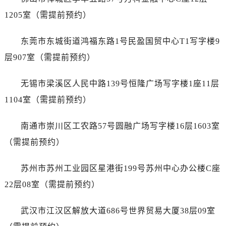
浙江省金华市金东区东市南街777号金华万达广场4号楼22楼2209室泰格豪雅售后服务中心（需提前预约）
1205室（需提前预约）
浙江省丽水市莲都区解放街泰格豪雅售后服务中心（需提前预约）
浙江省宁波市江北区大闸南路500号来福士广场办公楼20层2009室泰格豪雅售后服务中心（需提前预约）
东莞市东城街道鸿福东路1号民盈国贸中心T1写字楼9
浙江省衢州市柯城区上街泰格豪雅售后服务中心（需提前预约）
层907室（需提前预约）
浙江省绍兴市越城区胜利东路379号世茂天际中心写字楼8层805室泰格豪雅售后服务中心（需提前预约）
浙江省舟山市定海区解放东路泰格豪雅售后服务中心（需提前预约）
无锡市梁溪区人民中路139号恒隆广场写字楼1座11层
澳门特别行政区大堂区议事亭前地（新马路）泰格豪雅售后服务中心（需提前预约）
1104室（需提前预约）
澳门特别行政区风顺堂区南湾大马路泰格豪雅售后服务中心（需提前预约）
澳门特别行政区花地玛堂区关闸广场泰格豪雅售后服务中心（需提前预约）
南通市崇川区工农路57号圆融广场写字楼16层1603室
澳门特别行政区花王堂区大三巴商圈泰格豪雅售后服务中心（需提前预约）
（需提前预约）
澳门特别行政区嘉模堂区官也街泰格豪雅售后服务中心（需提前预约）
澳门省路氹城市金光大道泰格豪雅售后服务中心（需提前预约）
苏州市苏州工业园区星港街199号苏州中心办公楼C座
澳门特别行政区望德堂区塔石广场泰格豪雅售后服务中心（需提前预约）
22层08室（需提前预约）
福建省福州市鼓楼区五四路128-1号恒力城写字楼15层03室泰格豪雅售后服务中心（需提前预约）
福建省厦门市思明区湖滨东路95号万象城华润大厦B座11层1104室泰格豪雅售后服务中心（需提前预约）
武汉市江汉区解放大道686号世界贸易大厦38层09室
广东省潮州市潮安区新风路与潮汕路交汇处泰格豪雅售后服务中心（需提前预约）