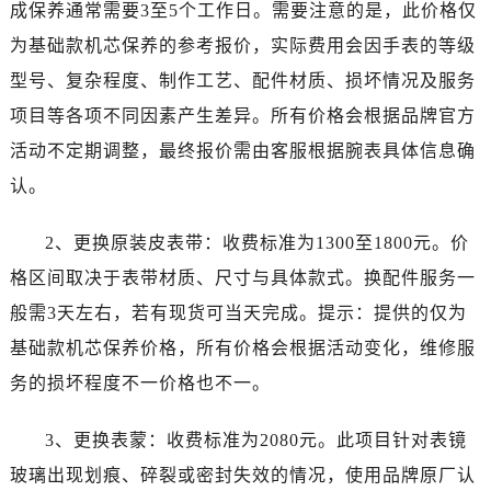
成保养通常需要3至5个工作日。需要注意的是，此价格仅
甘肃省武威市凉州区迎宾路泰格豪雅售后服务中心（需提前预约）
甘肃省张掖市甘州区民乐北路泰格豪雅售后服务中心（需提前预约）
为基础款机芯保养的参考报价，实际费用会因手表的等级
宁夏回族自治区固原市原州区文化街泰格豪雅售后服务中心（需提前预约）
型号、复杂程度、制作工艺、配件材质、损坏情况及服务
宁夏回族自治区石嘴山市大武口区贺兰山路泰格豪雅售后服务中心（需提前预约）
项目等各项不同因素产生差异。所有价格会根据品牌官方
宁夏回族自治区吴忠市利通区开元大道泰格豪雅售后服务中心（需提前预约）
活动不定期调整，最终报价需由客服根据腕表具体信息确
宁夏回族自治区银川市兴庆区新华东路97号新百中心C馆一层C1-18号商铺泰格豪雅售后服务中心（需提前预约）
认。
宁夏回族自治区中卫市沙坡头区鼓楼东街泰格豪雅售后服务中心（需提前预约）
青海省果洛藏族自治州玛沁县团结路泰格豪雅售后服务中心（需提前预约）
2、更换原装皮表带：收费标准为1300至1800元。价
青海省海北藏族自治州海晏县将军路泰格豪雅售后服务中心（需提前预约）
格区间取决于表带材质、尺寸与具体款式。换配件服务一
青海省海东市乐都区滨河路泰格豪雅售后服务中心（需提前预约）
般需3天左右，若有现货可当天完成。提示：提供的仅为
青海省海南藏族自治州共和县青海湖大街泰格豪雅售后服务中心（需提前预约）
基础款机芯保养价格，所有价格会根据活动变化，维修服
青海省海西蒙古族藏族自治州德令哈市柴达木路泰格豪雅售后服务中心（需提前预约）
青海省黄南藏族自治州同仁市德合隆路泰格豪雅售后服务中心（需提前预约）
务的损坏程度不一价格也不一。
青海省西宁市城西区海湖新区西关大道泰格豪雅售后服务中心（需提前预约）
3、更换表蒙：收费标准为2080元。此项目针对表镜
青海省玉树藏族自治州结古镇胜利路泰格豪雅售后服务中心（需提前预约）
陕西省安康市汉滨区金州路泰格豪雅售后服务中心（需提前预约）
玻璃出现划痕、碎裂或密封失效的情况，使用品牌原厂认