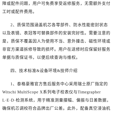
新疆维吾尔自治区昌吉市延安北路泰格豪雅售后服务中心（需提前预约）
障或配件问题，用户可免费享受返修服务，无需额外支付
新疆维吾尔自治区阜康市博峰路泰格豪雅售后服务中心（需提前预约）
工时或配件费用。
新疆维吾尔自治区哈密市伊州区建国北路泰格豪雅售后服务中心（需提前预约）
新疆维吾尔自治区和田市和田市北京西路泰格豪雅售后服务中心（需提前预约）
2、质保范围涵盖机芯各零部件、防水性能密封状态
新疆维吾尔自治区胡杨河市胡杨河市胡杨路泰格豪雅售后服务中心（需提前预约）
以及表镜、表冠等可替换部件的安装完好性。需要注意的
新疆维吾尔自治区霍尔果斯市亚欧北路泰格豪雅售后服务中心（需提前预约）
是，质保不覆盖因人为使用不当、意外撞击、磁性环境或
新疆维吾尔自治区喀什市解放北路泰格豪雅售后服务中心（需提前预约）
非官方渠道拆修导致的损坏。用户在送修时应保留好服务
新疆维吾尔自治区可克达拉市幸福路泰格豪雅售后服务中心（需提前预约）
单据与质保证书，以便后续查询与维权。
新疆维吾尔自治区克拉玛依市克拉玛依区友谊路泰格豪雅售后服务中心（需提前预约）
新疆维吾尔自治区库车市库车市文化东路泰格豪雅售后服务中心（需提前预约）
四、技术标准&设备环境&技师介绍
新疆维吾尔自治区库尔勒市库尔勒市人民东路泰格豪雅售后服务中心（需提前预约）
新疆维吾尔自治区奎屯市团结西街泰格豪雅售后服务中心（需提前预约）
1、泰格豪雅官方售后服务中心采用瑞士原厂指定的
新疆维吾尔自治区昆玉市昆泉街泰格豪雅售后服务中心（需提前预约）
Witschi MultiScope X系列电子校表仪与Timegrapher
新疆维吾尔自治区沙湾市三道河子镇世纪大道南路泰格豪雅售后服务中心（需提前预约）
L·E·D·检测系统，用于精准测量摆幅、偏振与日差数据，
新疆维吾尔自治区石河子市北二路泰格豪雅售后服务中心（需提前预约）
确保机芯调校符合品牌出厂公差。此外，配备真空浸油机
新疆维吾尔自治区双河市光明路泰格豪雅售后服务中心（需提前预约）