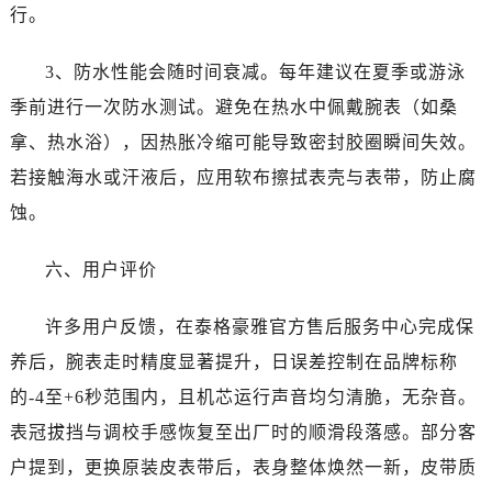
四川省雅安市雨城区熊猫大道泰格豪雅售后服务中心（需提前预约）
行。
四川省宜宾市翠屏区长翠路泰格豪雅售后服务中心（需提前预约）
3、防水性能会随时间衰减。每年建议在夏季或游泳
四川省资阳市雁江区滨江大道一段与和平南路泰格豪雅售后服务中心（需提前预约）
四川省自贡市自流井区华商北路泰格豪雅售后服务中心（需提前预约）
季前进行一次防水测试。避免在热水中佩戴腕表（如桑
西藏自治区阿里地区噶尔县北京西路泰格豪雅售后服务中心（需提前预约）
拿、热水浴），因热胀冷缩可能导致密封胶圈瞬间失效。
西藏自治区昌都市卡若区昌都西路泰格豪雅售后服务中心（需提前预约）
若接触海水或汗液后，应用软布擦拭表壳与表带，防止腐
西藏自治区拉萨市城关区北京中路泰格豪雅售后服务中心（需提前预约）
蚀。
西藏自治区林芝市巴宜区广东路泰格豪雅售后服务中心（需提前预约）
西藏自治区那曲市色尼区浙江西路泰格豪雅售后服务中心（需提前预约）
六、用户评价
西藏自治区日喀则市桑珠孜区上海中路泰格豪雅售后服务中心（需提前预约）
西藏自治区山南市乃东区湖北大道泰格豪雅售后服务中心（需提前预约）
许多用户反馈，在泰格豪雅官方售后服务中心完成保
云南省保山市隆阳区正阳路泰格豪雅售后服务中心（需提前预约）
养后，腕表走时精度显著提升，日误差控制在品牌标称
云南省楚雄彝族自治州楚雄市鹿城南路泰格豪雅售后服务中心（需提前预约）
的-4至+6秒范围内，且机芯运行声音均匀清脆，无杂音。
云南省大理白族自治州大理市建设路泰格豪雅售后服务中心（需提前预约）
表冠拔挡与调校手感恢复至出厂时的顺滑段落感。部分客
云南省德宏傣族景颇族自治州芒市团结大街泰格豪雅售后服务中心（需提前预约）
户提到，更换原装皮表带后，表身整体焕然一新，皮带质
云南省迪庆藏族自治州香格里拉市长征大道泰格豪雅售后服务中心（需提前预约）