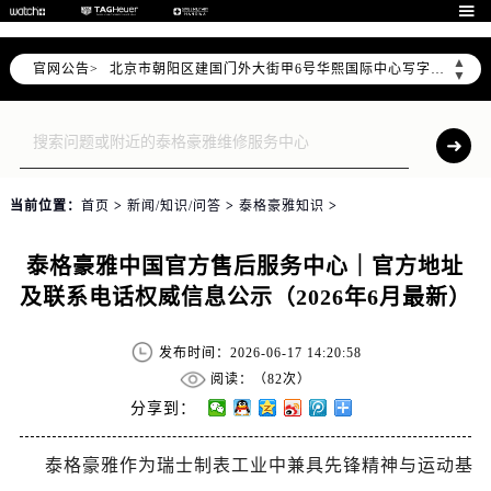

北京市东城区东长安街1号东方广场写字楼W3座6层602室（需提前预约）
北京市朝阳区建国门外大街甲6号华熙国际中心写字楼D座11层1102室（需提前预约）
▲
官网公告>
天津市和平区赤峰道136号天津国际金融中心写字楼26层2603室（需提前预约）
▼
上海市徐汇区虹桥路3号港汇中心写字楼2座37层3705室（需提前预约）
上海市黄浦区南京东路299号宏伊国际广场写字楼8层806室（需提前预约）
南京市秦淮区中山南路1号（新街口）南京中心写字楼22层C1-1室（需提前预约）
常州市新北区龙锦路1590号现代传媒中心写字楼5号楼10层1008室（需提前预约）
当前位置：
首页
>
新闻/知识/问答
>
泰格豪雅知识
>
徐州市鼓楼区淮海东路29号苏宁广场IFC国际金融中心写字楼35层3508室（需提前预约）
扬州市邗江区国展路29号星耀天地写字楼1号楼18层1803室（需提前预约）
泰格豪雅中国官方售后服务中心｜官方地址
盐城市盐都区世纪大道5号盐城金融城写字楼1号楼16层1604室（需提前预约）
及联系电话权威信息公示（2026年6月最新）
泰州市海陵区永定东路399号置地商务中心东塔写字楼（华润万象城）17层1706室（需提前预约）
宁波市江北区大闸南路500号来福士广场办公楼20层2009室（需提前预约）
发布时间：2026-06-17 14:20:58
杭州市上城区钱江路1366号华润大厦写字楼A座5层503-5室（需提前预约）
阅读：（
82次）
分享到：
金华市金东区东市南街777号金华万达广场写字楼4号楼22层2209室（需提前预约）
绍兴市越城区胜利东路379号世茂天际中心写字楼8层805室（需提前预约）
泰格豪雅作为瑞士制表工业中兼具先锋精神与运动基
嘉兴市南湖区广益路705号嘉兴世界贸易中心写字楼A座13层1304室（需提前预约）