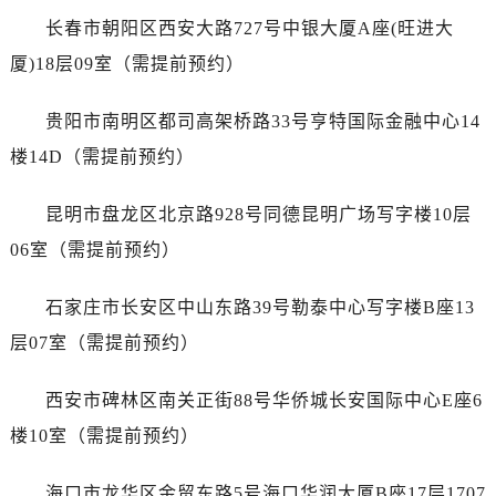
广东省肇庆市端州区信安大道与砚都大道交汇处泰格豪雅售后服务中心（需提前预约）
长春市朝阳区西安大路727号中银大厦A座(旺进大
广西壮族自治区百色市右江区中山二路泰格豪雅售后服务中心（需提前预约）
厦)18层09室（需提前预约）
广西壮族自治区北海市海城区北京路泰格豪雅售后服务中心（需提前预约）
广西壮族自治区崇左市江州区石景林街道友谊大道与丽川路交汇处泰格豪雅售后服务中心（需提前预约）
贵阳市南明区都司高架桥路33号亨特国际金融中心14
广西壮族自治区防城港市港口区金花茶大道泰格豪雅售后服务中心（需提前预约）
楼14D（需提前预约）
广西壮族自治区贵港市港北区港城街道布山大道与仙衣路交叉口泰格豪雅售后服务中心（需提前预约）
广西壮族自治区桂林市秀峰区红岭路泰格豪雅售后服务中心（需提前预约）
昆明市盘龙区北京路928号同德昆明广场写字楼10层
广西壮族自治区河池市金城江区金城江街道朝阳路泰格豪雅售后服务中心（需提前预约）
06室（需提前预约）
广西壮族自治区贺州市八步区城东街道灵峰南路泰格豪雅售后服务中心（需提前预约）
广西壮族自治区来宾市兴宾区桂中大道泰格豪雅售后服务中心（需提前预约）
石家庄市长安区中山东路39号勒泰中心写字楼B座13
广西壮族自治区柳州市城中区中山中路泰格豪雅售后服务中心（需提前预约）
层07室（需提前预约）
广西壮族自治区钦州市钦南区金海湾东大街泰格豪雅售后服务中心（需提前预约）
广西壮族自治区梧州市万秀区龙湖镇高旺路泰格豪雅售后服务中心（需提前预约）
西安市碑林区南关正街88号华侨城长安国际中心E座6
广西壮族自治区玉林市玉州区金玉路泰格豪雅售后服务中心（需提前预约）
楼10室（需提前预约）
海南省儋州市儋州市那大镇兰洋北路泰格豪雅售后服务中心（需提前预约）
海南省东方市八所镇解放西路泰格豪雅售后服务中心（需提前预约）
海口市龙华区金贸东路5号海口华润大厦B座17层1707