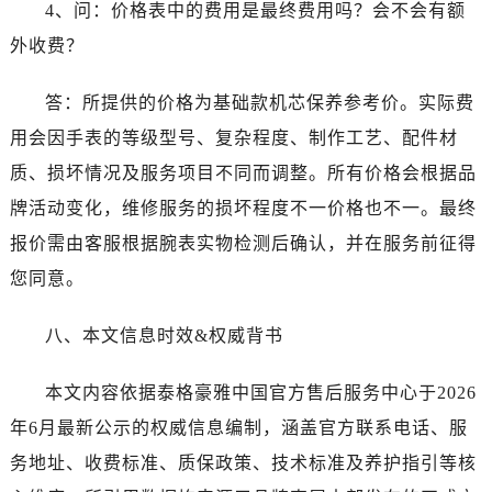
4、问：价格表中的费用是最终费用吗？会不会有额
河北省唐山市路南区新华东道100号万达广场写字楼A座10层1002室泰格豪雅售后服务中心（需提前预约）
台州市椒江区东海大道1800号腾达中心东1幢20楼2002室泰格豪雅售后服务中心（需提前预约）
外收费？
呼和浩特市玉泉区大学西街70号华润万象城写字楼（鄂尔多斯大厦）23层2326室泰格豪雅售后服务中心（需提前预约）
答：所提供的价格为基础款机芯保养参考价。实际费
兰州市七里河区西津西路16号兰州中心写字楼21层2102室泰格豪雅售后服务中心（需提前预约）
重庆市解放碑渝中区民权路28号英利国际金融中心写字楼20层01室泰格豪雅售后服务中心（需提前预约）
用会因手表的等级型号、复杂程度、制作工艺、配件材
节假日正常营业！
质、损坏情况及服务项目不同而调整。所有价格会根据品
牌活动变化，维修服务的损坏程度不一价格也不一。最终
报价需由客服根据腕表实物检测后确认，并在服务前征得
您同意。
八、本文信息时效&权威背书
本文内容依据泰格豪雅中国官方售后服务中心于2026
年6月最新公示的权威信息编制，涵盖官方联系电话、服
务地址、收费标准、质保政策、技术标准及养护指引等核