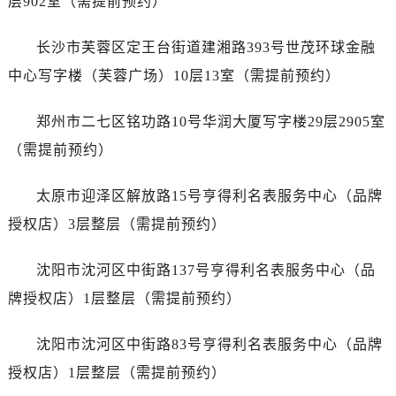
层902室（需提前预约）
江苏省徐州市鼓楼区淮海东路29号苏宁广场IFC国际金融中心35层3508室泰格豪雅售后服务中心（需提前预约）
江苏省盐城市盐都区世纪大道5号盐城金融城写字楼1号楼16层1604室泰格豪雅售后服务中心（需提前预约）
长沙市芙蓉区定王台街道建湘路393号世茂环球金融
江苏省扬州市邗江区国展路29号星耀天地写字楼1号楼18层1803室泰格豪雅售后服务中心（需提前预约）
中心写字楼（芙蓉广场）10层13室（需提前预约）
江苏省镇江市京口区中山东路泰格豪雅售后服务中心（需提前预约）
江西省抚州市临川区赣东大道泰格豪雅售后服务中心（需提前预约）
郑州市二七区铭功路10号华润大厦写字楼29层2905室
江西省赣州市章贡区文清路泰格豪雅售后服务中心（需提前预约）
（需提前预约）
江西省吉安市吉州区井冈山大道泰格豪雅售后服务中心（需提前预约）
江西省景德镇市珠山区珠山中路泰格豪雅售后服务中心（需提前预约）
太原市迎泽区解放路15号亨得利名表服务中心（品牌
江西省九江市浔阳区浔阳路泰格豪雅售后服务中心（需提前预约）
授权店）3层整层（需提前预约）
江西省南昌市红谷滩新区红谷中大道998号绿地双子塔（中央广场）A1座办公楼14层1407室泰格豪雅售后服务中心（需提前预约）
江西省萍乡市安源区萍安北大道与康庄路交叉口泰格豪雅售后服务中心（需提前预约）
沈阳市沈河区中街路137号亨得利名表服务中心（品
江西省上饶市信州区滨江西路泰格豪雅售后服务中心（需提前预约）
牌授权店）1层整层（需提前预约）
江西省新余市渝水区北湖西路泰格豪雅售后服务中心（需提前预约）
江西省宜春市袁州区中山中路泰格豪雅售后服务中心（需提前预约）
沈阳市沈河区中街路83号亨得利名表服务中心（品牌
江西省鹰潭市月湖区胜利东路泰格豪雅售后服务中心（需提前预约）
授权店）1层整层（需提前预约）
山东省德州市德城区东风中路泰格豪雅售后服务中心（需提前预约）