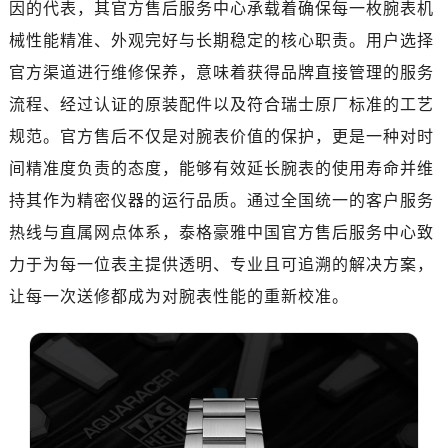
因的代表，其官方售后服务中心承载着确保每一枚腕表机
南昌市红谷滩新区红谷中大道998号绿地双子塔（中央广场）A1座办公楼14层07室（需提前预约）
济南市历下区经十路11111号华润中心写字楼（万象城）15层1508室（需提前预约）
械性能精准、外观完好与长期稳定的核心职责。用户选择
广州市天河区天河路230号万菱汇国际中心写字楼A塔7层704室（需提前预约）
官方渠道进行维修保养，意味着获得品牌直接管理的服务
广州市越秀区环市东路371-375号世界贸易中心大厦南塔写字楼15层07室（需提前预约）
流程、经过认证的原装配件以及符合瑞士原厂标准的工艺
深圳市罗湖区深南东路5001号华润大厦写字楼17层1701室（需提前预约）
规范。官方售后不仅是对腕表价值的保护，更是一种对时
惠州市惠城区江北文昌一路7号华贸大厦写字楼1座30层05室（需提前预约）
间精准度负责的态度，能够有效延长腕表的使用寿命并维
厦门市思明区湖滨东路95号华润大厦写字楼B座11层1104室（需提前预约）
持其作为精密仪器的运行品质。通过全国统一的客户服务
福州市鼓楼区五四路128-1号恒力城写字楼15层03室（需提前预约）
热线与直属网点体系，泰格豪雅中国官方售后服务中心致
成都市锦江区人民东路6号SAC东原中心写字楼24层2406B室（需提前预约）
重庆市江北区观音桥步行街2号融恒时代广场写字楼9层902室（需提前预约）
力于为每一位表主提供透明、专业且可追溯的解决方案，
长沙市芙蓉区定王台街道建湘路393号世茂环球金融中心写字楼（芙蓉广场）10层13室（需提前预约）
让每一次送修都成为对腕表性能的重新校准。
郑州市二七区铭功路10号华润大厦写字楼29层2905室（需提前预约）
太原市迎泽区解放路15号亨得利名表服务中心（品牌授权店）3层整层（需提前预约）
沈阳市沈河区中街路137号亨得利名表服务中心（品牌授权店）1层整层（需提前预约）
沈阳市沈河区中街路83号亨得利名表服务中心（品牌授权店）1层整层（需提前预约）
乌鲁木齐市天山区红山路26号时代广场（CCMALL）C座17层17-B（需提前预约）