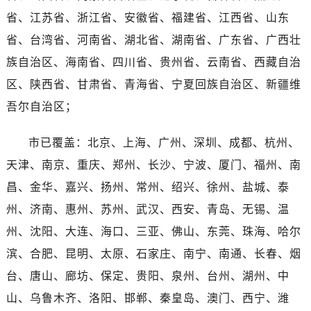
河南省漯河市源汇区交通路泰格豪雅售后服务中心（需提前预约）
省、江苏省、浙江省、安徽省、福建省、江西省、山东
河南省南阳市宛城区范蠡东路与南都路交叉口泰格豪雅售后服务中心（需提前预约）
省、台湾省、河南省、湖北省、湖南省、广东省、广西壮
河南省平顶山市卫东区建设路泰格豪雅售后服务中心（需提前预约）
族自治区、海南省、四川省、贵州省、云南省、西藏自治
河南省濮阳市大华龙区开州路绿城路交叉口泰格豪雅售后服务中心（需提前预约）
区、陕西省、甘肃省、青海省、宁夏回族自治区、新疆维
河南省三门峡市湖滨区和平路泰格豪雅售后服务中心（需提前预约）
河南省商丘市梁园区神火大道泰格豪雅售后服务中心（需提前预约）
吾尔自治区；
河南省新乡市红旗区人民路泰格豪雅售后服务中心（需提前预约）
市已覆盖：北京、上海、广州、深圳、成都、杭州、
河南省信阳市浉河区东方红大道泰格豪雅售后服务中心（需提前预约）
河南省许昌市魏都区建安大道与八龙路交叉口泰格豪雅售后服务中心（需提前预约）
天津、南京、重庆、郑州、长沙、宁波、厦门、福州、南
河南省郑州市二七区民主路10号华润大厦29层2905室泰格豪雅售后服务中心（需提前预约）
昌、金华、嘉兴、扬州、常州、绍兴、徐州、盐城、泰
河南省周口市川汇区七一路泰格豪雅售后服务中心（需提前预约）
州、济南、惠州、苏州、武汉、西安、青岛、无锡、温
河南省驻马店市驿城区乐山大道与置地大道交叉口泰格豪雅售后服务中心（需提前预约）
州、沈阳、大连、海口、三亚、佛山、东莞、珠海、哈尔
湖北省鄂州市鄂城区文星大道泰格豪雅售后服务中心（需提前预约）
滨、合肥、昆明、太原、石家庄、南宁、南通、长春、烟
湖北省黄冈市黄州区赤壁大道泰格豪雅售后服务中心（需提前预约）
台、唐山、廊坊、保定、贵阳、泉州、台州、湖州、中
湖北省黄石市黄石港区武汉路泰格豪雅售后服务中心（需提前预约）
山、乌鲁木齐、洛阳、邯郸、秦皇岛、澳门、西宁、潍
湖北省荆门市东宝中天街步行街泰格豪雅售后服务中心（需提前预约）