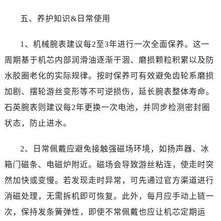
四川省巴中市巴州区江北大道泰格豪雅售后服务中心（需提前预约）
五、养护知识&日常使用
四川省成都市锦江区人民东路6号SAC东原中心24层2406B室泰格豪雅售后服务中心（需提前预约）
四川省达州市通川区中心广场、老车坝泰格豪雅售后服务中心（需提前预约）
1、机械腕表建议每2至3年进行一次全面保养。这一
四川省德阳市旌阳区长江西路、南街泰格豪雅售后服务中心（需提前预约）
周期基于机芯内部润滑油逐渐干涸、磨损颗粒积累以及防
四川省甘孜州市康定市情歌广场、箭炉街泰格豪雅售后服务中心（需提前预约）
四川省广安市广安区建安南路泰格豪雅售后服务中心（需提前预约）
水胶圈老化的实际规律。按时保养可有效避免齿轮系磨损
四川省广元市利州区老城南北街、东大街泰格豪雅售后服务中心（需提前预约）
加剧、摆轮游丝变形等不可逆损伤，延长腕表整体寿命。
四川省乐山市市中区嘉定中路泰格豪雅售后服务中心（需提前预约）
石英腕表则建议每2年更换一次电池，并同步检测密封圈
四川省凉山州市西昌市大巷口下街泰格豪雅售后服务中心（需提前预约）
状态，防止进水。
四川省泸州市江阳区治平路泰格豪雅售后服务中心（需提前预约）
四川省眉山市东坡区三苏路泰格豪雅售后服务中心（需提前预约）
2、日常佩戴应避免接触强磁场环境，如扬声器、冰
四川省绵阳市涪城区翠花街泰格豪雅售后服务中心（需提前预约）
箱门磁条、电磁炉附近。磁场会导致游丝粘连，使走时突
四川省南充市高坪区江东大道泰格豪雅售后服务中心（需提前预约）
然加快或变慢。若发现走时异常，可先通过官方渠道进行
四川省内江市东兴区汉安大道泰格豪雅售后服务中心（需提前预约）
消磁处理，无需拆机即可恢复。此外，每月应手动上链一
四川省攀枝花市东区三线大道北段泰格豪雅售后服务中心（需提前预约）
次，保持发条簧弹性，即使不常佩戴也应让机芯定期运
四川省遂宁市船山区香林南路泰格豪雅售后服务中心（需提前预约）