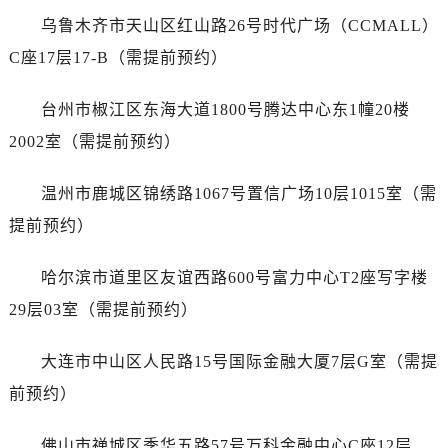
山东省东营市东营区济南路泰格豪雅售后服务中心（需提前预约）
乌鲁木齐市天山区红山路26号时代广场（CCMALL）
山东省济南市历下区经十路11111号华润中心写字楼（万象城）15层1508室泰格豪雅售后服务中心（需提前预约）
C座17层17-B（需提前预约）
山东省济宁市任城区太白楼路泰格豪雅售后服务中心（需提前预约）
山东省莱芜市文化南路8号银座商城名表维修一楼名表维修泰格豪雅售后服务中心（需提前预约）
台州市椒江区东海大道1800号腾达中心东1幢20楼
山东省临沂市兰山区解放路泰格豪雅售后服务中心（需提前预约）
2002室（需提前预约）
山东省日照市东港区烟台路泰格豪雅售后服务中心（需提前预约）
山东省泰安市泰山区财源街道泰山大街泰格豪雅售后服务中心（需提前预约）
温州市鹿城区锦绣路1067号置信广场10层1015室（需
山东省威海市环翠区新威海路89号振华商厦一楼名表维修泰格豪雅售后服务中心（需提前预约）
提前预约）
山东省潍坊市奎文区东风东街泰格豪雅售后服务中心（需提前预约）
山东省枣庄市滕州市北辛路与善国路交叉口泰格豪雅售后服务中心（需提前预约）
哈尔滨市道里区友谊西路600号富力中心T2座写字楼
山东省淄博市张店区金晶大道泰格豪雅售后服务中心（需提前预约）
29层03室（需提前预约）
上海市黄浦区南京东路299号宏伊国际广场写字楼8层806室泰格豪雅售后服务中心（需提前预约）
上海市徐汇区虹桥路3号港汇中心2座37层3705室泰格豪雅售后服务中心（需提前预约）
大连市中山区人民路15号国际金融大厦7层G室（需提
浙江省杭州市上城区钱江路1366号华润大厦A座5层503-5室泰格豪雅售后服务中心（需提前预约）
前预约）
浙江省湖州市吴兴区劳动路泰格豪雅售后服务中心（需提前预约）
浙江省嘉兴市南湖区广益路705号嘉兴世界贸易中心A座13层1304室泰格豪雅售后服务中心（需提前预约）
佛山市禅城区季华五路57号万科金融中心C座12层