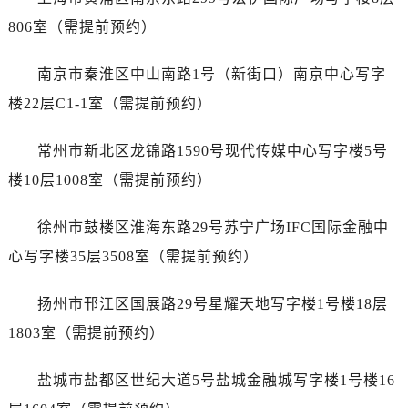
辽宁省丹东市振兴区七经街泰格豪雅售后服务中心（需提前预约）
806室（需提前预约）
辽宁省抚顺市新抚区东一路泰格豪雅售后服务中心（需提前预约）
辽宁省阜新市海州区解放大街泰格豪雅售后服务中心（需提前预约）
南京市秦淮区中山南路1号（新街口）南京中心写字
辽宁省葫芦岛市连山区中央路泰格豪雅售后服务中心（需提前预约）
楼22层C1-1室（需提前预约）
辽宁省锦州市古塔区中央大街泰格豪雅售后服务中心（需提前预约）
辽宁省辽阳市白塔区新运大街泰格豪雅售后服务中心（需提前预约）
常州市新北区龙锦路1590号现代传媒中心写字楼5号
辽宁省盘锦市兴隆台区石油大街泰格豪雅售后服务中心（需提前预约）
楼10层1008室（需提前预约）
辽宁省铁岭市银州区南马路泰格豪雅售后服务中心（需提前预约）
辽宁省营口市站前区市府路与渤海大街交叉口泰格豪雅售后服务中心（需提前预约）
徐州市鼓楼区淮海东路29号苏宁广场IFC国际金融中
辽宁省沈阳市沈河区中街路137号亨得利名表维修授权店1楼泰格豪雅售后服务中心（需提前预约）
心写字楼35层3508室（需提前预约）
辽宁省沈阳市沈河区中街路83号亨得利名表维修授权店1楼泰格豪雅售后服务中心（需提前预约）
北京市朝阳区建国门外大街甲6号华熙国际中心D座11层1102室泰格豪雅售后服务中心（需提前预约）
扬州市邗江区国展路29号星耀天地写字楼1号楼18层
北京市东城区东长安街1号王府井东方广场W3座6层602室泰格豪雅售后服务中心（需提前预约）
1803室（需提前预约）
河北省保定市竞秀区朝阳北大街北国先天下泰格豪雅售后服务中心（需提前预约）
内蒙古自治区阿拉善盟市左旗土尔扈特大街泰格豪雅售后服务中心（需提前预约）
盐城市盐都区世纪大道5号盐城金融城写字楼1号楼16
内蒙古自治区巴彦淖尔市临河区新华街泰格豪雅售后服务中心（需提前预约）