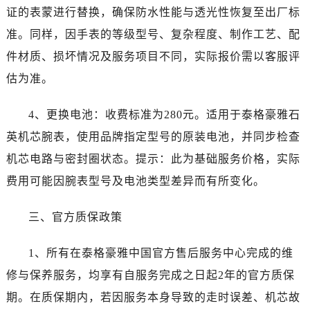
陕西省宝鸡市渭滨区经二路泰格豪雅售后服务中心（需提前预约）
证的表蒙进行替换，确保防水性能与透光性恢复至出厂标
陕西省汉中市汉台区北大街泰格豪雅售后服务中心（需提前预约）
准。同样，因手表的等级型号、复杂程度、制作工艺、配
陕西省商洛市商州区州城街泰格豪雅售后服务中心（需提前预约）
件材质、损坏情况及服务项目不同，实际报价需以客服评
陕西省铜川市王益区红旗街泰格豪雅售后服务中心（需提前预约）
估为准。
陕西省渭南市临渭区东风大街泰格豪雅售后服务中心（需提前预约）
陕西省咸阳市秦都区沣西新城统一西路与白马河路交汇处泰格豪雅售后服务中心（需提前预约）
4、更换电池：收费标准为280元。适用于泰格豪雅石
陕西省延安市宝塔区中心街泰格豪雅售后服务中心（需提前预约）
英机芯腕表，使用品牌指定型号的原装电池，并同步检查
陕西省榆林市榆阳区长兴路泰格豪雅售后服务中心（需提前预约）
机芯电路与密封圈状态。提示：此为基础服务价格，实际
新疆维吾尔自治区阿克苏市东大街泰格豪雅售后服务中心（需提前预约）
费用可能因腕表型号及电池类型差异而有所变化。
新疆维吾尔自治区阿拉尔市胜利大道泰格豪雅售后服务中心（需提前预约）
新疆维吾尔自治区阿拉山口市友好路泰格豪雅售后服务中心（需提前预约）
三、官方质保政策
新疆维吾尔自治区阿勒泰市解放路泰格豪雅售后服务中心（需提前预约）
新疆维吾尔自治区阿图什市光明路泰格豪雅售后服务中心（需提前预约）
1、所有在泰格豪雅中国官方售后服务中心完成的维
新疆维吾尔自治区白杨市军垦路泰格豪雅售后服务中心（需提前预约）
修与保养服务，均享有自服务完成之日起2年的官方质保
新疆维吾尔自治区北屯市团结路泰格豪雅售后服务中心（需提前预约）
期。在质保期内，若因服务本身导致的走时误差、机芯故
新疆维吾尔自治区博乐市博乐市北京路泰格豪雅售后服务中心（需提前预约）