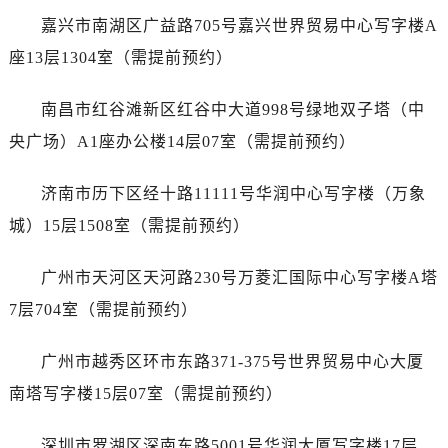
山西省阳泉市郊区平阳东街与新城大道交叉口泰格豪雅售后服务中心（需提前预约）
嘉兴市南湖区广益路705号嘉兴世界贸易中心写字楼A
山西省运城市盐湖区河东街泰格豪雅售后服务中心（需提前预约）
座13层1304室（需提前预约）
山西省长治市潞州区英雄中路泰格豪雅售后服务中心（需提前预约）
山西省太原市迎泽区迎泽街道解放路15号亨得利名表维修授权店3楼泰格豪雅售后服务中心（需提前预约）
南昌市红谷滩新区红谷中大道998号绿地双子塔（中
天津市和平区赤峰道136号天津国际金融中心26层2603室泰格豪雅售后服务中心（需提前预约）
央广场）A1座办公楼14层07室（需提前预约）
安徽省安庆市迎江区人民路泰格豪雅售后服务中心（需提前预约）
安徽省蚌埠市蚌山区淮河路泰格豪雅售后服务中心（需提前预约）
济南市历下区经十路11111号华润中心写字楼（万象
安徽省亳州市谯城区魏武大道泰格豪雅售后服务中心（需提前预约）
城）15层1508室（需提前预约）
安徽省池州市贵池区长江路泰格豪雅售后服务中心（需提前预约）
安徽省滁州市琅琊区南谯北路泰格豪雅售后服务中心（需提前预约）
广州市天河区天河路230号万菱汇国际中心写字楼A塔
安徽省阜阳市颍州区颍州北路泰格豪雅售后服务中心（需提前预约）
7层704室（需提前预约）
安徽省淮北市相山区淮海路泰格豪雅售后服务中心（需提前预约）
安徽省淮南市田家庵区国庆中路泰格豪雅售后服务中心（需提前预约）
广州市越秀区环市东路371-375号世界贸易中心大厦
安徽省黄山市屯溪区黄山西路泰格豪雅售后服务中心（需提前预约）
南塔写字楼15层07室（需提前预约）
安徽省六安市金安区解放中路泰格豪雅售后服务中心（需提前预约）
安徽省马鞍山市雨山区湖南西路泰格豪雅售后服务中心（需提前预约）
深圳市罗湖区深南东路5001号华润大厦写字楼17层