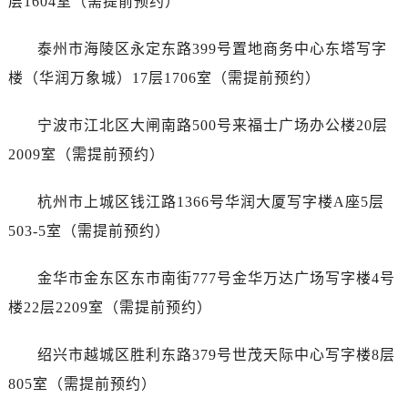
层1604室（需提前预约）
内蒙古自治区包头市青山区幸福路甲3号王府井百货名表维修泰格豪雅售后服务中心（需提前预约）
内蒙古自治区赤峰市红山区哈达街泰格豪雅售后服务中心（需提前预约）
泰州市海陵区永定东路399号置地商务中心东塔写字
内蒙古自治区鄂尔多斯市东胜区伊金霍洛街泰格豪雅售后服务中心（需提前预约）
楼（华润万象城）17层1706室（需提前预约）
内蒙古自治区呼伦贝尔市海拉尔区中央街泰格豪雅售后服务中心（需提前预约）
内蒙古自治区通辽市科尔沁区明仁大街泰格豪雅售后服务中心（需提前预约）
宁波市江北区大闸南路500号来福士广场办公楼20层
内蒙古自治区乌海市海勃湾区人民南路泰格豪雅售后服务中心（需提前预约）
2009室（需提前预约）
内蒙古自治区乌兰察布市集宁区恩和大街泰格豪雅售后服务中心（需提前预约）
内蒙古自治区锡林郭勒盟市锡林浩特市光明街与额尔敦路交叉口泰格豪雅售后服务中心（需提前预约）
杭州市上城区钱江路1366号华润大厦写字楼A座5层
内蒙古自治区兴安盟市乌兰浩特市兴安大街泰格豪雅售后服务中心（需提前预约）
503-5室（需提前预约）
山西省大同市平城区迎宾街泰格豪雅售后服务中心（需提前预约）
山西省晋城市城区黄华街泰格豪雅售后服务中心（需提前预约）
金华市金东区东市南街777号金华万达广场写字楼4号
山西省晋中市榆次区顺城街泰格豪雅售后服务中心（需提前预约）
楼22层2209室（需提前预约）
山西省临汾市尧都区解放路泰格豪雅售后服务中心（需提前预约）
山西省吕梁市离石区永宁中路与建设街交叉口泰格豪雅售后服务中心（需提前预约）
绍兴市越城区胜利东路379号世茂天际中心写字楼8层
山西省朔州市朔城区怡西路与鄯阳西街交汇处泰格豪雅售后服务中心（需提前预约）
805室（需提前预约）
山西省忻州市忻府区和平东街与七一南路交叉口泰格豪雅售后服务中心（需提前预约）