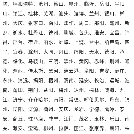
湖北省荆州市荆州区荆中路泰格豪雅售后服务中心（需提前预约）
坊、呼和浩特、沧州、鞍山、赣州、临沂、岳阳、平顶
湖北省十堰市茅箭区人民北路泰格豪雅售后服务中心（需提前预约）
山、镇江、桂林、芜湖、汕头、淄博、兰州、银川、郴
湖北省随州市曾都区青年路泰格豪雅售后服务中心（需提前预约）
州、大庆、张家口、衡阳、焦作、周口、邵阳、亳州、新
湖北省咸宁市咸安区长安大道泰格豪雅售后服务中心（需提前预约）
乡、衡水、牡丹江、德州、聊城、包头、淮安、宜昌、许
湖北省襄阳市樊城区长虹路与人民路交叉口泰格豪雅售后服务中心（需提前预约）
昌、邢台、宿迁、丽水、蚌埠、上饶、晋中、葫芦岛、四
湖北省孝感市孝南区复兴大道泰格豪雅售后服务中心（需提前预约）
平、宜春、滁州、大同、舟山、绵阳、天水、德阳、承
湖北省宜昌市西陵区夷陵大道与港窑路泰格豪雅售后服务中心（需提前预约）
德、绥化、马鞍山、三明、滨州、黄冈、赤峰、荆州、通
湖南省常德市武陵区人民路泰格豪雅售后服务中心（需提前预约）
湖南省郴州市北湖区国庆北路泰格豪雅售后服务中心（需提前预约）
化、鸡西、佳木斯、黑河、连云港、阜阳、吉安、枣庄、
湖南省衡阳市雁峰区解放路泰格豪雅售后服务中心（需提前预约）
永州、清远、揭阳、梧州、渭南、延安、长治、运城、淮
湖南省怀化市鹤城区迎丰中路泰格豪雅售后服务中心（需提前预约）
南、莆田、荆门、益阳、梅州、达州、榆林、威海、九
湖南省娄底市娄星区长青街泰格豪雅售后服务中心（需提前预约）
江、济宁、齐齐哈尔、南阳、常德、呼伦贝尔、丹东、锦
湖南省邵阳市双清区东风路泰格豪雅售后服务中心（需提前预约）
州、辽阳、辽源、衢州、安庆、龙岩、宁德、鹰潭、泰
湖南省湘潭市雨湖区莲城大道泰格豪雅售后服务中心（需提前预约）
安、商丘、驻马店、咸宁、江门、茂名、玉林、乐山、南
湖南省益阳市赫山区桃花仑路泰格豪雅售后服务中心（需提前预约）
充、雅安、宝鸡、柳州、拉萨、丽江、张家界、襄阳、株
湖南省永州市冷水滩区永州大道与中兴路交叉口泰格豪雅售后服务中心（需提前预约）