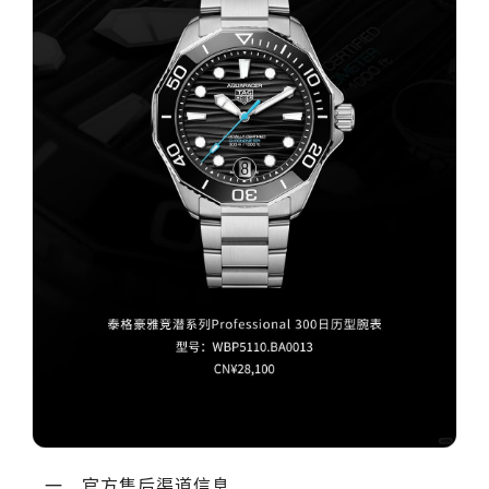
温州市鹿城区锦绣路1067号置信广场10层1015室（需提前预约）
哈尔滨市道里区友谊西路600号富力中心T2座写字楼29层03室（需提前预约）
大连市中山区人民路15号国际金融大厦7层G室（需提前预约）
佛山市禅城区季华五路57号万科金融中心C座12层1205室（需提前预约）
东莞市东城街道鸿福东路1号民盈国贸中心T1写字楼9层907室（需提前预约）
无锡市梁溪区人民中路139号恒隆广场写字楼1座11层1104室（需提前预约）
南通市崇川区工农路57号圆融广场写字楼16层1603室（需提前预约）
苏州市苏州工业园区星港街199号苏州中心办公楼C座22层08室（需提前预约）
武汉市江汉区解放大道686号世界贸易大厦38层09室（需提前预约）
南宁市青秀区金湖路59号地王大厦12楼1224室（需提前预约）
合肥市蜀山区潜山路111号万象城华润大厦B座12楼03室（需提前预约）
泉州市丰泽区宝洲路729号浦西万达中心写字楼A座7楼709室（需提前预约）
青岛市南区山东路6号华润大厦B座22层04室（需提前预约）
烟台市芝罘区胜利路139号万达金融中心A座907室（需提前预约）
长春市朝阳区西安大路727号中银大厦A座(旺进大厦)18层09室（需提前预约）
贵阳市南明区都司高架桥路33号亨特国际金融中心14楼14D（需提前预约）
一、官方售后渠道信息