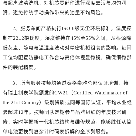
与超声波清洗机，对机芯零部件进行深度去污与均匀润
新疆维吾尔自治区塔城市塔城地区闻琴路泰格豪雅售后服务中心（需提前预约）
新疆维吾尔自治区铁门关市兴疆路泰格豪雅售后服务中心（需提前预约）
滑，避免传统手动操作带来的油量不均风险。
新疆维吾尔自治区图木舒克市图木舒克市中兴街泰格豪雅售后服务中心（需提前预约）
2、服务车间严格执行ISO 6级无尘环境标准，温度控
新疆维吾尔自治区吐鲁番市高昌区文化中路文化中路泰格豪雅售后服务中心（需提前预约）
新疆维吾尔自治区乌苏市乌鲁木齐北路泰格豪雅售后服务中心（需提前预约）
制在22±2摄氏度，湿度维持在45%至55%之间，从根源降
新疆维吾尔自治区五家渠市长征西街泰格豪雅售后服务中心（需提前预约）
低灰尘、静电与温湿度波动对精密机械组装的影响。每间
新疆维吾尔自治区新星市东风路泰格豪雅售后服务中心（需提前预约）
工位均配置防静电工作台与高倍体视显微镜，确保细微部
新疆维吾尔自治区伊宁市解放西路泰格豪雅售后服务中心（需提前预约）
件的装配精度。
贵州省安顺市西秀区中华南路泰格豪雅售后服务中心（需提前预约）
贵州省毕节市七星关区松山路泰格豪雅售后服务中心（需提前预约）
3、所有服务技师均通过泰格豪雅总部认证培训，持
贵州省六盘水市钟山区钟山大道泰格豪雅售后服务中心（需提前预约）
有瑞士制表学院颁发的CW21（Certified Watchmaker of
贵州省黔东南苗族侗族自治州凯里市北京西路泰格豪雅售后服务中心（需提前预约）
the 21st Century）级别资质或同等国际认证，平均从业经
贵州省黔西南布依族苗族自治州兴义市大道与桔香路交汇处泰格豪雅售后服务中心（需提前预约）
验超过12年。技师团队定期参与品牌组织的年度技术研
贵州省铜仁市碧江区民主路泰格豪雅售后服务中心（需提前预约）
修，实时掌握新一代机芯结构与维修规范，能够胜任从简
贵州省遵义市红花岗区共青大道与嵩山路交叉口泰格豪雅售后服务中心（需提前预约）
四川省阿坝州市马尔康市团结街泰格豪雅售后服务中心（需提前预约）
单电池更换到复杂计时码表拆解的全序列服务。