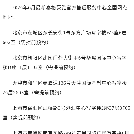
黑龙江省齐齐哈尔市龙沙区龙华路泰格豪雅售后服务中心（需提前预约）
2026年6月最新泰格豪雅官方售后服务中心全国网点
黑龙江省双鸭山市尖山区新兴大街泰格豪雅售后服务中心（需提前预约）
地址：
黑龙江省绥化市北林区新华街与康庄路交叉口泰格豪雅售后服务中心（需提前预约）
黑龙江省伊春市伊美区通河路泰格豪雅售后服务中心（需提前预约）
北京市东城区东长安街1号东方广场写字楼W3座6层
吉林省白城市洮北区明仁南街泰格豪雅售后服务中心（需提前预约）
602室（需提前预约）
吉林省白山市浑江区浑江大街泰格豪雅售后服务中心（需提前预约）
吉林省吉林市船营区河南街泰格豪雅售后服务中心（需提前预约）
北京市朝阳区建国门外大街甲6号华熙国际中心写字
吉林省辽源市龙山区人民大街泰格豪雅售后服务中心（需提前预约）
楼D座11层1102室（需提前预约）
吉林省梅河口市新华街道梅河大街泰格豪雅售后服务中心（需提前预约）
吉林省四平市铁东区紫气大路与南九经街交汇处泰格豪雅售后服务中心（需提前预约）
天津市和平区赤峰道136号天津国际金融中心写字楼
吉林省松原市宁江区五环大街泰格豪雅售后服务中心（需提前预约）
26层2603室（需提前预约）
吉林省通化市东昌区环通乡江南大街泰格豪雅售后服务中心（需提前预约）
吉林省延边市延吉市解放路泰格豪雅售后服务中心（需提前预约）
上海市徐汇区虹桥路3号港汇中心写字楼2座37层3705
辽宁省鞍山市铁东区站前街泰格豪雅售后服务中心（需提前预约）
室（需提前预约）
辽宁省本溪市平山区胜利路泰格豪雅售后服务中心（需提前预约）
辽宁省朝阳市双塔区新华路泰格豪雅售后服务中心（需提前预约）
上海市黄浦区南京东路299号宏伊国际广场写字楼8层