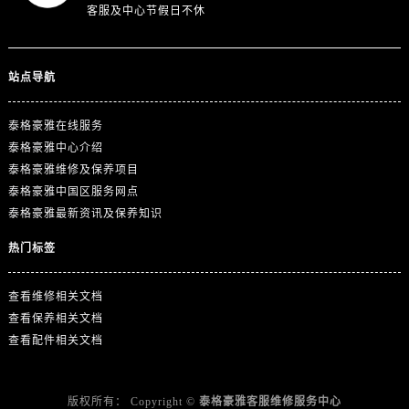
江苏省扬州市邗江区国展路29号星耀天地写字楼1号楼18层1803室泰格豪雅售后服务中心（需提前预约）
客服及中心节假日不休
江苏省镇江市京口区中山东路泰格豪雅售后服务中心（需提前预约）
江西省抚州市临川区赣东大道泰格豪雅售后服务中心（需提前预约）
站点导航
江西省赣州市章贡区文清路泰格豪雅售后服务中心（需提前预约）
江西省吉安市吉州区井冈山大道泰格豪雅售后服务中心（需提前预约）
泰格豪雅在线服务
江西省景德镇市珠山区珠山中路泰格豪雅售后服务中心（需提前预约）
泰格豪雅中心介绍
江西省九江市浔阳区浔阳路泰格豪雅售后服务中心（需提前预约）
泰格豪雅维修及保养项目
江西省南昌市红谷滩新区红谷中大道998号绿地双子塔（中央广场）A1座办公楼14层1407室泰格豪雅售后服务中心（需提前预约）
泰格豪雅中国区服务网点
江西省萍乡市安源区萍安北大道与康庄路交叉口泰格豪雅售后服务中心（需提前预约）
泰格豪雅最新资讯及保养知识
江西省上饶市信州区滨江西路泰格豪雅售后服务中心（需提前预约）
热门标签
江西省新余市渝水区北湖西路泰格豪雅售后服务中心（需提前预约）
江西省宜春市袁州区中山中路泰格豪雅售后服务中心（需提前预约）
查看维修相关文档
江西省鹰潭市月湖区胜利东路泰格豪雅售后服务中心（需提前预约）
查看保养相关文档
山东省德州市德城区东风中路泰格豪雅售后服务中心（需提前预约）
查看配件相关文档
山东省东营市东营区济南路泰格豪雅售后服务中心（需提前预约）
山东省济南市历下区经十路11111号华润中心写字楼（万象城）15层1508室泰格豪雅售后服务中心（需提前预约）
版权所有：
Copyright ©
泰格豪雅客服维修服务中心