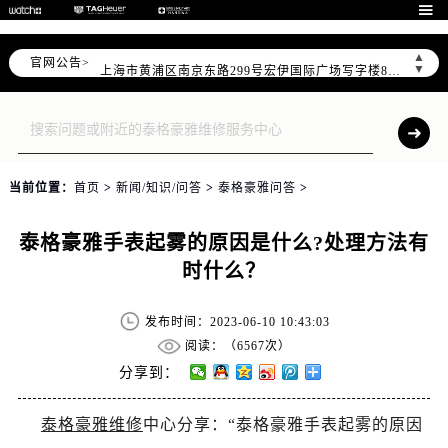
天津市和平区赤峰道136号天津国际金融中心写字楼26层2603室（需提前预约）

上海市徐汇区虹桥路3号港汇中心写字楼2座37层3705室（需提前预约）
▲
官网公告>
上海市黄浦区南京东路299号宏伊国际广场写字楼8层806室（需提前预约）
▼
南京市秦淮区中山南路1号（新街口）南京中心写字楼22层C1-1室（需提前预约）
常州市新北区龙锦路1590号现代传媒中心写字楼5号楼10层1008室（需提前预约）
徐州市鼓楼区淮海东路29号苏宁广场IFC国际金融中心写字楼35层3508室（需提前预约）
扬州市邗江区国展路29号星耀天地写字楼1号楼18层1803室（需提前预约）
当前位置：
首页
>
新闻/知识/问答
>
泰格豪雅问答
>
盐城市盐都区世纪大道5号盐城金融城写字楼1号楼16层1604室（需提前预约）
泰州市海陵区永定东路399号置地商务中心东塔写字楼（华润万象城）17层1706室（需提前预约）
泰格豪雅手表起雾的原因是什么?处理方法有
宁波市江北区大闸南路500号来福士广场办公楼20层2009室（需提前预约）
时什么？
杭州市上城区钱江路1366号华润大厦写字楼A座5层503-5室（需提前预约）
金华市金东区东市南街777号金华万达广场写字楼4号楼22层2209室（需提前预约）
发布时间：2023-06-10 10:43:03
绍兴市越城区胜利东路379号世茂天际中心写字楼8层805室（需提前预约）
阅读：（
6567次）
嘉兴市南湖区广益路705号嘉兴世界贸易中心写字楼A座13层1304室（需提前预约）
分享到：
南昌市红谷滩新区红谷中大道998号绿地双子塔（中央广场）A1座办公楼14层07室（需提前预约）
泰格豪雅维修
中心分享：“泰格豪雅手表起雾的原因
济南市历下区经十路11111号华润中心写字楼（万象城）15层1508室（需提前预约）