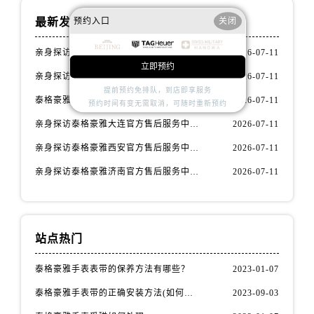
辽宁省阜新市海州区解放大街泰格豪雅售后服务中心（需提前预约）
预约入口
关闭
最新发布
辽宁省葫芦岛市连山区中央路泰格豪雅售后服务中心（需提前预约）
辽宁省锦州市古塔区中央大街泰格豪雅售后服务中心（需提前预约）
亲身探访泰格豪雅石家庄官方售后服务中心｜全新官方服务电话与地址（2026年7月最新）
2026-07-11
辽宁省辽阳市白塔区新运大街泰格豪雅售后服务中心（需提前预约）
立即预约
亲身探访泰格豪雅常州官方售后服务中心｜热线电话与网点地址（2026年7月最新）
2026-07-11
辽宁省盘锦市兴隆台区石油大街泰格豪雅售后服务中心（需提前预约）
提前预约免排队，到店即享服务
泰格豪雅腕表保养与维修服务确保精准运行权威公示（2026年7月最新）
2026-07-11
辽宁省铁岭市银州区南马路泰格豪雅售后服务中心（需提前预约）
预约时间有变无需取消，可随时重新预约
辽宁省营口市站前区市府路与渤海大街交叉口泰格豪雅售后服务中心（需提前预约）
亲身探访泰格豪雅大连官方售后服务中心｜全新地址及服务热线（2026年7月最新）
2026-07-11
辽宁省沈阳市沈河区中街路137号亨得利名表维修授权店1楼泰格豪雅售后服务中心（需提前预约）
亲身探访泰格豪雅西安官方售后服务中心｜全新地址和售后电话（2026年7月最新）
2026-07-11
辽宁省沈阳市沈河区中街路83号亨得利名表维修授权店1楼泰格豪雅售后服务中心（需提前预约）
亲身探访泰格豪雅济南官方售后服务中心｜网点地址及官方服务电话（2026年7月最新）
2026-07-11
北京市朝阳区建国门外大街甲6号华熙国际中心D座11层1102室泰格豪雅售后服务中心（需提前预约）
北京市东城区东长安街1号王府井东方广场W3座6层602室泰格豪雅售后服务中心（需提前预约）
河北省保定市竞秀区朝阳北大街北国先天下泰格豪雅售后服务中心（需提前预约）
站点热门
内蒙古自治区阿拉善盟市左旗土尔扈特大街泰格豪雅售后服务中心（需提前预约）
内蒙古自治区巴彦淖尔市临河区新华街泰格豪雅售后服务中心（需提前预约）
泰格豪雅手表表带的保养方法有哪些？
2023-01-07
内蒙古自治区包头市青山区幸福路甲3号王府井百货名表维修泰格豪雅售后服务中心（需提前预约）
泰格豪雅手表带的正确安装方法(如何避免手表带掉落)
2023-09-03
内蒙古自治区赤峰市红山区哈达街泰格豪雅售后服务中心（需提前预约）