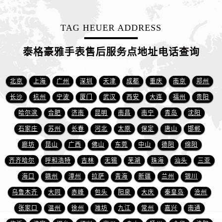
山西省长治市潞州区英雄中路泰格豪雅售后服务中心（需提前预约）
山西省太原市迎泽区迎泽街道解放路15号亨得利名表维修授权店3楼泰格豪雅售后服务中心（需提前预约）
TAG HEUER ADDRESS
天津市和平区赤峰道136号天津国际金融中心26层2603室泰格豪雅售后服务中心（需提前预约）
安徽省安庆市迎江区人民路泰格豪雅售后服务中心（需提前预约）
泰格豪雅手表售后服务点地址电话查询
安徽省蚌埠市蚌山区淮河路泰格豪雅售后服务中心（需提前预约）
安徽省亳州市谯城区魏武大道泰格豪雅售后服务中心（需提前预约）
北京
上海
广州
深圳
天津
成都
重庆
南京
郑州
安徽省池州市贵池区长江路泰格豪雅售后服务中心（需提前预约）
长沙
杭州
宁波
厦门
武汉
西安
大连
福州
贵阳
安徽省滁州市琅琊区南谯北路泰格豪雅售后服务中心（需提前预约）
哈尔滨
合肥
济南
昆明
南昌
南宁
青岛
沈阳
安徽省阜阳市颍州区颍州北路泰格豪雅售后服务中心（需提前预约）
安徽省淮北市相山区淮海路泰格豪雅售后服务中心（需提前预约）
石家庄
苏州
长春
河北
太原
保定
唐山
邯郸
安徽省淮南市田家庵区国庆中路泰格豪雅售后服务中心（需提前预约）
廊坊
昆山
广西
佛山
东莞
中山
德阳
绵阳
安徽省黄山市屯溪区黄山西路泰格豪雅售后服务中心（需提前预约）
齐齐哈尔
呼和浩特
吉林
无锡
芜湖
珠海
汕头
三亚
安徽省六安市金安区解放中路泰格豪雅售后服务中心（需提前预约）
海口
赣州
漳州
拉萨
青海
新疆
兰州
银川
安徽省马鞍山市雨山区湖南西路泰格豪雅售后服务中心（需提前预约）
乌鲁木齐
大同
赤峰
包头
阳泉
大庆
秦皇岛
沧州
安徽省宿州市埇桥区人民中路泰格豪雅售后服务中心（需提前预约）
张家口
温州
徐州
潍坊
九江
常州
嘉兴
南通
安徽省铜陵市铜官区石城大道泰格豪雅售后服务中心（需提前预约）