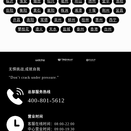
临沂
淮安
烟台
绍兴
亳州
舟山
扬州
金华
洛阳
安徽省芜湖市镜湖区中山路步行街泰格豪雅售后服务中心（需提前预约）
安徽省宣城市宣州区叠嶂西路泰格豪雅售后服务中心（需提前预约）
岳阳
衡阳
黄石
襄阳
株洲
湘潭
十堰
荆州
宜昌
福建省龙岩市新罗区九一南路泰格豪雅售后服务中心（需提前预约）
许昌
南阳
常德
泉州
柳州
桂林
惠州
西宁
福建省南平市建阳区人民西路泰格豪雅售后服务中心（需提前预约）
攀枝花
遵义
天水
盐城
泰州
香港
台州
福建省宁德市蕉城区天湖东路泰格豪雅售后服务中心（需提前预约）
福建省莆田市城厢区霞林街道荔华东大道泰格豪雅售后服务中心（需提前预约）
福建省三明市三元区东乾二路泰格豪雅售后服务中心（需提前预约）
福建省漳州市龙文区步港路泰格豪雅售后服务中心（需提前预约）
江苏省常州市新北区龙锦路1590号现代传媒中心5号楼10层1008室泰格豪雅售后服务中心（需提前预约）
无惧挑战,成就自我
江苏省淮安市清江浦区淮海北路泰格豪雅售后服务中心（需提前预约）
"Don’t crack under pressure.”
江苏省连云港市海州区通灌北路泰格豪雅售后服务中心（需提前预约）
江苏省南京市秦淮区中山南路1号南京中心22层22-C1-C3室泰格豪雅售后服务中心（需提前预约）
总部服务热线
400-801-5612
江苏省宿迁市宿城区西湖路泰格豪雅售后服务中心（需提前预约）
江苏省泰州市海陵区永定东路399号置地商务中心东塔（华润万象城）17层1706室泰格豪雅售后服务中心（需提前预约）
江苏省徐州市鼓楼区淮海东路29号苏宁广场IFC国际金融中心35层3508室泰格豪雅售后服务中心（需提前预约）
营业时间
客服在线时间：08:00-22:00
江苏省盐城市盐都区世纪大道5号盐城金融城写字楼1号楼16层1604室泰格豪雅售后服务中心（需提前预约）
中心营业时间：09:00-19:30