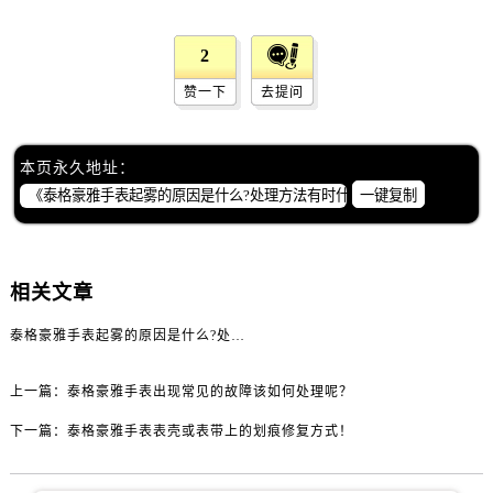
黑龙江省绥化市北林区新华街与康庄路交叉口泰格豪雅售后服务中心（需提前预约）
黑龙江省伊春市伊美区通河路泰格豪雅售后服务中心（需提前预约）
2
吉林省白城市洮北区明仁南街泰格豪雅售后服务中心（需提前预约）
赞一下
去提问
吉林省白山市浑江区浑江大街泰格豪雅售后服务中心（需提前预约）
吉林省吉林市船营区河南街泰格豪雅售后服务中心（需提前预约）
吉林省辽源市龙山区人民大街泰格豪雅售后服务中心（需提前预约）
本页永久地址：
吉林省梅河口市新华街道梅河大街泰格豪雅售后服务中心（需提前预约）
一键复制
吉林省四平市铁东区紫气大路与南九经街交汇处泰格豪雅售后服务中心（需提前预约）
吉林省松原市宁江区五环大街泰格豪雅售后服务中心（需提前预约）
吉林省通化市东昌区环通乡江南大街泰格豪雅售后服务中心（需提前预约）
相关文章
吉林省延边市延吉市解放路泰格豪雅售后服务中心（需提前预约）
泰格豪雅手表起雾的原因是什么?处理方法有时什么？
辽宁省鞍山市铁东区站前街泰格豪雅售后服务中心（需提前预约）
辽宁省本溪市平山区胜利路泰格豪雅售后服务中心（需提前预约）
上一篇：
泰格豪雅手表出现常见的故障该如何处理呢？
辽宁省朝阳市双塔区新华路泰格豪雅售后服务中心（需提前预约）
下一篇：
泰格豪雅手表表壳或表带上的划痕修复方式！
辽宁省丹东市振兴区七经街泰格豪雅售后服务中心（需提前预约）
辽宁省抚顺市新抚区东一路泰格豪雅售后服务中心（需提前预约）