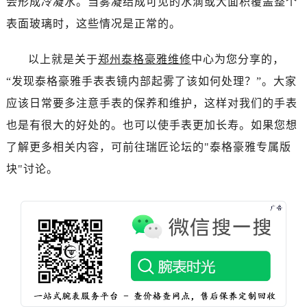
会形成冷凝水。当雾凝结成可见的水滴或大面积覆盖整个
西安市碑林区南关正街88号华侨城长安国际中心E座6楼10室（需提前预约）
表面玻璃时，这些情况是正常的。
海口市龙华区金贸东路5号海口华润大厦B座17层1707室（需提前预约）
唐山市路南区新华东道100号万达广场写字楼A座10层1002室（需提前预约）
以上就是关于
郑州泰格豪雅维修
中心为您分享的，
台州市椒江区东海大道1800号腾达中心东1幢20楼2002室（需提前预约）
“发现泰格豪雅手表表镜内部起雾了该如何处理？”。大家
内蒙古自治区呼和浩特市玉泉区大学西街70号华润万象城写字楼（鄂尔多斯大厦）23层2326室（需提前预约）
甘肃省兰州市七里河区西津西路16号兰州中心写字楼21层2102室（需提前预约）
应该日常要多注意手表的保养和维护，这样对我们的手表
重庆市解放碑渝中区民权路28号英利国际金融中心写字楼20层01室（需提前预约）
也是有很大的好处的。也可以使手表更加长寿。如果您想
黑龙江省大庆市萨尔图区会战大街泰格豪雅售后服务中心（需提前预约）
了解更多相关内容，可前往瑞匠论坛的"泰格豪雅专属版
黑龙江省鹤岗市向阳区红军路泰格豪雅售后服务中心（需提前预约）
块"讨论。
黑龙江省黑河市爱辉区中央街泰格豪雅售后服务中心（需提前预约）
黑龙江省鸡西市鸡冠区红军路泰格豪雅售后服务中心（需提前预约）
黑龙江省佳木斯市向阳区长安路泰格豪雅售后服务中心（需提前预约）
黑龙江省牡丹江市东安区太平路泰格豪雅售后服务中心（需提前预约）
黑龙江省七台河市桃山区大同街泰格豪雅售后服务中心（需提前预约）
黑龙江省齐齐哈尔市龙沙区龙华路泰格豪雅售后服务中心（需提前预约）
黑龙江省双鸭山市尖山区新兴大街泰格豪雅售后服务中心（需提前预约）