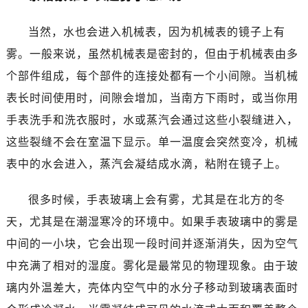
大连市中山区人民路15号国际金融大厦7层G室（需提前预约）
佛山市禅城区季华五路57号万科金融中心C座12层1205室（需提前预约）
当然，水也会进入机械表，因为机械表的镜子上有
东莞市东城街道鸿福东路1号民盈国贸中心T1写字楼9层907室（需提前预约）
雾。一般来说，虽然机械表是密封的，但由于机械表由多
无锡市梁溪区人民中路139号恒隆广场写字楼1座11层1104室（需提前预约）
个部件组成，每个部件的连接处都有一个小间隙。当机械
南通市崇川区工农路57号圆融广场写字楼16层1603室（需提前预约）
表长时间使用时，间隙会增加，当南方下雨时，或当你用
苏州市苏州工业园区星港街199号苏州中心办公楼C座22层08室（需提前预约）
手表洗手和洗衣服时，水或蒸汽会通过这些小裂缝进入，
武汉市江汉区解放大道686号世界贸易大厦38层09室（需提前预约）
南宁市青秀区金湖路59号地王大厦12楼1224室（需提前预约）
这些裂缝不会在室温下显示。单一温度会突然变冷，机械
合肥市蜀山区潜山路111号万象城华润大厦B座12楼03室（需提前预约）
表中的水会进入，蒸汽会凝结成水滴，粘附在镜子上。
泉州市丰泽区宝洲路729号浦西万达中心写字楼A座7楼709室（需提前预约）
青岛市南区山东路6号华润大厦B座22层04室（需提前预约）
很多时候，手表玻璃上会有雾，尤其是在北方的冬
烟台市芝罘区胜利路139号万达金融中心A座907室（需提前预约）
天，尤其是在潮湿寒冷的环境中。如果手表玻璃中的雾是
长春市朝阳区西安大路727号中银大厦A座(旺进大厦)18层09室（需提前预约）
中间的一小块，它会出现一段时间并逐渐消失，因为空气
贵阳市南明区都司高架桥路33号亨特国际金融中心14楼14D（需提前预约）
中充满了相对的湿度。雾化是最常见的物理现象。由于玻
昆明市盘龙区北京路928号同德昆明广场写字楼10层06室（需提前预约）
璃内外温差大，壳体内空气中的水分子移动到玻璃表面时
石家庄市长安区中山东路39号勒泰中心写字楼B座13层07室（需提前预约）