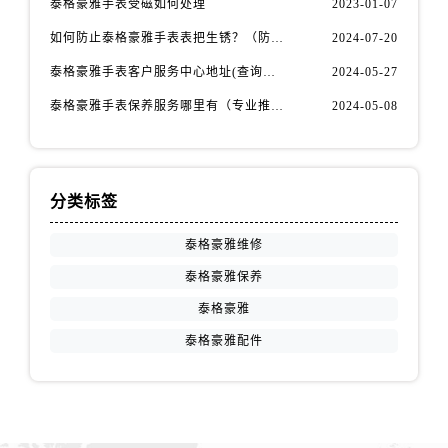
泰格豪雅手表受磁如何处理
2023-01-07
内蒙古自治区鄂尔多斯市东胜区伊金霍洛街泰格豪雅售后服务中心（需提前预约）
内蒙古自治区呼伦贝尔市海拉尔区中央街泰格豪雅售后服务中心（需提前预约）
如何防止泰格豪雅手表表把生锈？（防锈秘籍大公开）
2024-07-20
内蒙古自治区通辽市科尔沁区明仁大街泰格豪雅售后服务中心（需提前预约）
泰格豪雅手表客户服务中心地址(查询指南)
2024-05-27
内蒙古自治区乌海市海勃湾区人民南路泰格豪雅售后服务中心（需提前预约）
泰格豪雅手表保养服务哪里有（专业推荐）
2024-05-08
内蒙古自治区乌兰察布市集宁区恩和大街泰格豪雅售后服务中心（需提前预约）
内蒙古自治区锡林郭勒盟市锡林浩特市光明街与额尔敦路交叉口泰格豪雅售后服务中心（需提前预约）
内蒙古自治区兴安盟市乌兰浩特市兴安大街泰格豪雅售后服务中心（需提前预约）
分类标签
山西省大同市平城区迎宾街泰格豪雅售后服务中心（需提前预约）
山西省晋城市城区黄华街泰格豪雅售后服务中心（需提前预约）
泰格豪雅维修
山西省晋中市榆次区顺城街泰格豪雅售后服务中心（需提前预约）
泰格豪雅保养
山西省临汾市尧都区解放路泰格豪雅售后服务中心（需提前预约）
泰格豪雅
山西省吕梁市离石区永宁中路与建设街交叉口泰格豪雅售后服务中心（需提前预约）
泰格豪雅配件
山西省朔州市朔城区怡西路与鄯阳西街交汇处泰格豪雅售后服务中心（需提前预约）
山西省忻州市忻府区和平东街与七一南路交叉口泰格豪雅售后服务中心（需提前预约）
山西省阳泉市郊区平阳东街与新城大道交叉口泰格豪雅售后服务中心（需提前预约）
山西省运城市盐湖区河东街泰格豪雅售后服务中心（需提前预约）