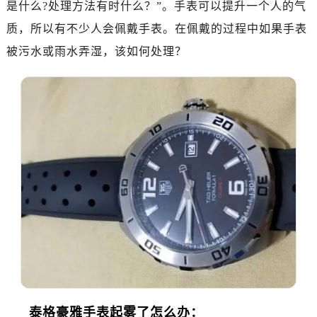
是什么?处理方法有时什么？”。手表可以提升一个人的气
广州市天河区天河路230号万菱汇国际中心写字楼A塔7层704室（需提前预约）
广州市越秀区环市东路371-375号世界贸易中心大厦南塔写字楼15层07室（需提前预约）
质，所以有不少人会佩戴手表。在佩戴的过程中如果手表
深圳市罗湖区深南东路5001号华润大厦写字楼17层1701室（需提前预约）
被污水或雨水弄湿，该如何处理？
惠州市惠城区江北文昌一路7号华贸大厦写字楼1座30层05室（需提前预约）
厦门市思明区湖滨东路95号华润大厦写字楼B座11层1104室（需提前预约）
福州市鼓楼区五四路128-1号恒力城写字楼15层03室（需提前预约）
成都市锦江区人民东路6号SAC东原中心写字楼24层2406B室（需提前预约）
重庆市江北区观音桥步行街2号融恒时代广场写字楼9层902室（需提前预约）
长沙市芙蓉区定王台街道建湘路393号世茂环球金融中心写字楼（芙蓉广场）10层13室（需提前预约）
郑州市二七区铭功路10号华润大厦写字楼29层2905室（需提前预约）
太原市迎泽区解放路15号亨得利名表服务中心（品牌授权店）3层整层（需提前预约）
沈阳市沈河区中街路137号亨得利名表服务中心（品牌授权店）1层整层（需提前预约）
沈阳市沈河区中街路83号亨得利名表服务中心（品牌授权店）1层整层（需提前预约）
乌鲁木齐市天山区红山路26号时代广场（CCMALL）C座17层17-B（需提前预约）
温州市鹿城区锦绣路1067号置信广场10层1015室（需提前预约）
哈尔滨市道里区友谊西路600号富力中心T2座写字楼29层03室（需提前预约）
泰格豪雅手表起雾了怎么办：